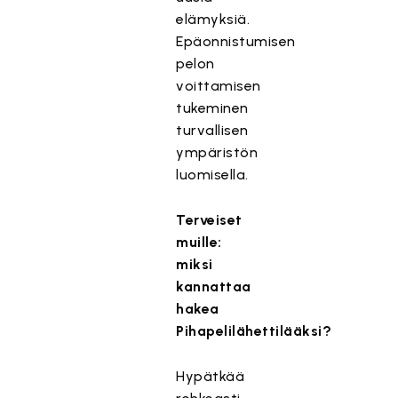
elämyksiä.
Epäonnistumisen
pelon
voittamisen
tukeminen
turvallisen
ympäristön
luomisella.
Terveiset
muille:
miksi
kannattaa
hakea
Pihapelilähettilääksi?
Hypätkää