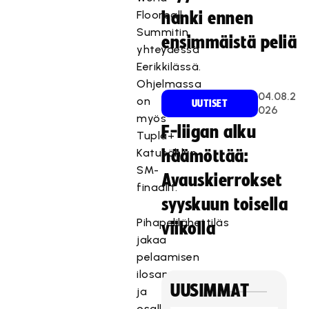
Floorball
hanki ennen
Summitin
ensimmäistä peliä
yhteydessä
Eerikkilässä.
Ohjelmassa
04.08.2
on
UUTISET
026
myös
F-liigan alku
Tupla+
Katusählyn
häämöttää:
SM-
Avauskierrokset
finaalit.
syyskuun toisella
Pihapelilähettiläs
viikolla
jakaa
pelaamisen
ilosanomaa
UUSIMMAT
ja
osallistuu