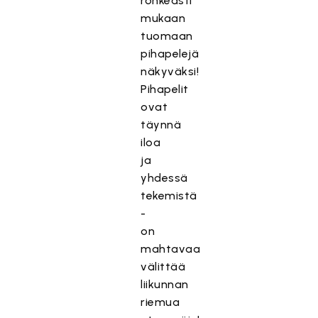
rohkeasti
mukaan
tuomaan
pihapelejä
näkyväksi!
Pihapelit
ovat
täynnä
iloa
ja
yhdessä
tekemistä
-
on
mahtavaa
välittää
liikunnan
riemua