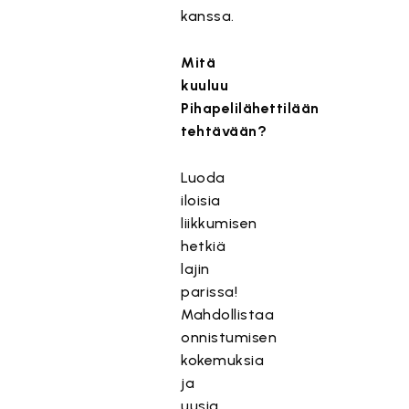
kanssa.
Mitä
kuuluu
Pihapelilähettilään
tehtävään?
Luoda
iloisia
liikkumisen
hetkiä
lajin
parissa!
Mahdollistaa
onnistumisen
kokemuksia
ja
uusia