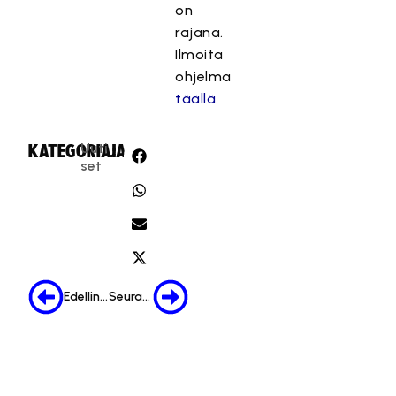
on
rajana.
Ilmoita
ohjelma
täällä.
Uuti
KATEGORIA:
JAA:
set
Edellinen
Seuraava