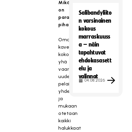
Mikä
on
Salibandyliito
paras
n varsinainen
pihapelimuisto?
kokous
marraskuuss
Oma
a – näin
kaveriporukka
tapahtuvat
kokoontuu
ehdokasasett
yhä
elu ja
vaan
valinnat
uudestaan
04.08.2026
pelailemaan
yhdessä
ja
mukaan
otetaan
kaikki
halukkaat