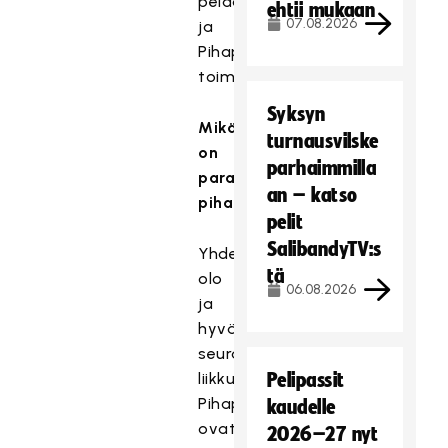
pelaamisesta
ehtii mukaan
07.08.2026
ja
Pihapelilähettiläänä
toimimisesta.
Syksyn
Mikä
turnausvilske
on
parhaimmilla
parasta
an – katso
pihapeleissä?
pelit
SalibandyTV:s
Yhdessä
tä
olo
06.08.2026
ja
hyvässä
seurassa
liikkuminen!
Pelipassit
Pihapelit
kaudelle
ovat
2026–27 nyt