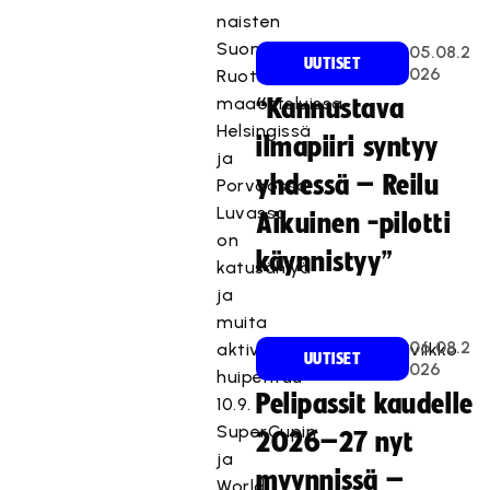
naisten
Suomi-
05.08.2
UUTISET
026
Ruotsi
maaotteluissa
“Kannustava
Helsingissä
ilmapiiri syntyy
ja
yhdessä – Reilu
Porvoossa.
Luvassa
Aikuinen -pilotti
on
käynnistyy”
katusählyä
ja
muita
06.08.2
aktiviteetteja. Pihapeliviikko
UUTISET
026
huipentuu
Pelipassit kaudelle
10.9.
SuperCupin
2026–27 nyt
ja
myynnissä –
World