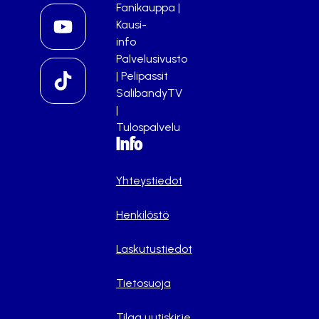
Fanikauppa
|
Kausi-
info
Palvelusivusto
|
Pelipassit
SalibandyTV
|
Tulospalvelu
Info
Yhteystiedot
Henkilöstö
Laskutustiedot
Tietosuoja
Tilaa uutiskirje