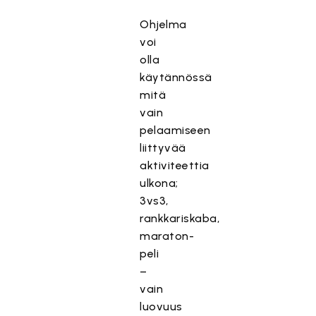
Ohjelma
voi
olla
käytännössä
mitä
vain
pelaamiseen
liittyvää
aktiviteettia
ulkona;
3vs3,
rankkariskaba,
maraton-
peli
–
vain
luovuus