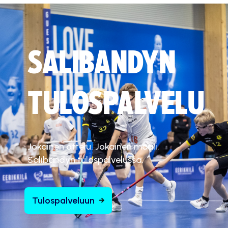
SALIBANDYN
TULOSPALVELU
Jokainen ottelu. Jokainen maali.
Salibandyn tulospalvelussa.
Tulospalveluun