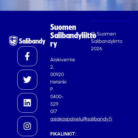
Suomen
© Suomen
Salibandyliitto
Salibandyliitto
ry
2026
Alakiventie
2,
00920
Helsinki
P.
0400-
529
017
asiakaspalvelu@salibandy.fi
PIKALINKIT: