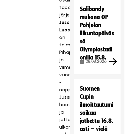
tapahtumien
Salibandy
järjestämiseen.
mukana OP
Jussi
Pohjolan
Luostarinen
liikuntapäiväs
on
sä
toiminut
Olympiastadi
Pihapelilähettiläänä
onilla 15.8.
jo
08.08.2026
viime
vuonna
-
Suomen
nappasimme
Cupin
Jussin
ilmoittautumi
haastatteluun
ja
saikaa
juttelimme
jatkettu 16.8.
ulkona
asti – vielä