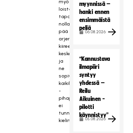
myös
myynnissä –
loistava
hanki ennen
tapa
ensimmäistä
nollata
peliä
pää
06.08.2026
arjen
kiireen
keskellä
“Kannustava
ja
ilmapiiri
ne
syntyy
sopivat
yhdessä –
kaikille
Reilu
-
pihapeleissä
Aikuinen -
ei
pilotti
tunneta
käynnistyy”
05.08.2026
kielimuuria.