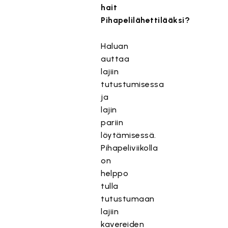
hait
Pihapelilähettilääksi?
Haluan
auttaa
lajiin
tutustumisessa
ja
lajin
pariin
löytämisessä.
Pihapeliviikolla
on
helppo
tulla
tutustumaan
lajiin
kavereiden