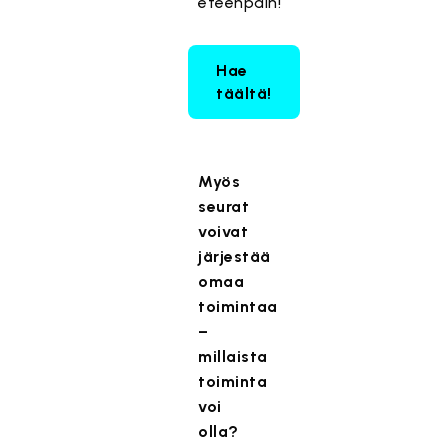
eteenpäin!
Hae
täältä!
Myös
seurat
voivat
järjestää
omaa
toimintaa
–
millaista
toiminta
voi
olla?