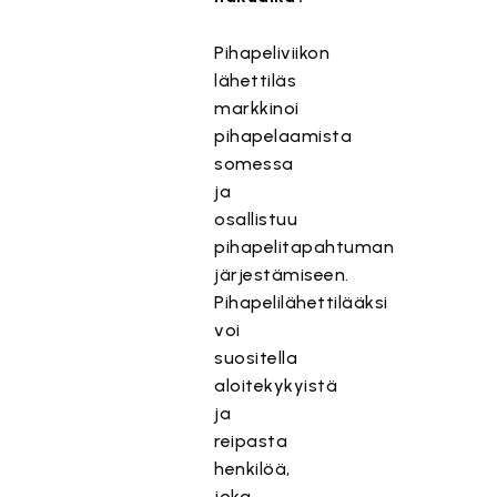
Pihapeliviikon
lähettiläs
markkinoi
pihapelaamista
somessa
ja
osallistuu
pihapelitapahtuman
järjestämiseen.
Pihapelilähettilääksi
voi
suositella
aloitekykyistä
ja
reipasta
henkilöä,
joka