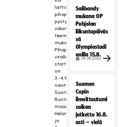
voi
laittaa
Salibandy
pihapelit
mukana OP
pystyyn
Pohjolan
viikon
liikuntapäiväs
teeman
sä
mukaisesti.
Olympiastadi
Pihapeliviikon
onilla 15.8.
virallinen
08.08.2026
startti
on
3.-4.9.
Suomen
naisten
Cupin
Suomi-
ilmoittautumi
Ruotsi
maaotteluissa
saikaa
Helsingissä
jatkettu 16.8.
ja
asti – vielä