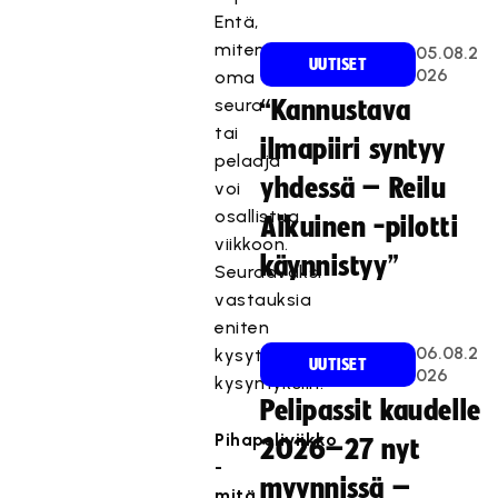
Entä,
miten
05.08.2
UUTISET
026
oma
seura
“Kannustava
tai
ilmapiiri syntyy
pelaaja
yhdessä – Reilu
voi
osallistua
Aikuinen -pilotti
viikkoon.
käynnistyy”
Seuraavaksi
vastauksia
eniten
06.08.2
kysyttyihin
UUTISET
026
kysymyksiin.
Pelipassit kaudelle
Pihapeliviikko
2026–27 nyt
-
myynnissä –
mitä