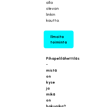
alla
olevan
linkin
kautta.
Ilmoita
toiminta
Pihapelilähettiläs
-
mistä
on
kyse
ja
mikä
on
hakuaika?