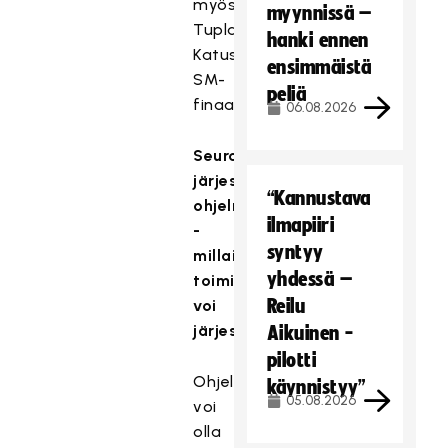
myös
myynnissä –
Tupla+
hanki ennen
Katusählyn
ensimmäistä
SM-
peliä
finaalit.
06.08.2026
Seurojen
järjestämä
“Kannustava
ohjelma
ilmapiiri
-
syntyy
millaista
yhdessä –
toimintaa
Reilu
voi
järjestää?
Aikuinen -
pilotti
Ohjelma
käynnistyy”
05.08.2026
voi
olla