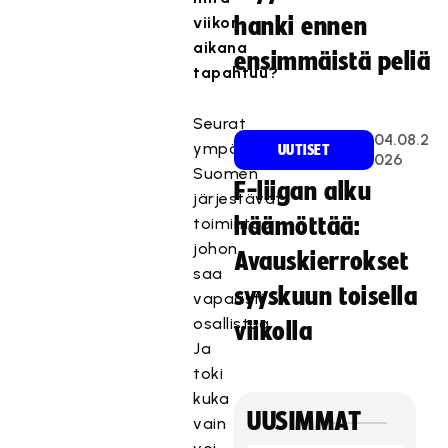
viikon
hanki ennen
aikana
ensimmäistä peliä
tapahtuu?
Seurat
04.08.2
ympäri
UUTISET
026
Suomen
F-liigan alku
järjestävät
häämöttää:
toimintaa
johon
Avauskierrokset
saa
syyskuun toisella
vapaasti
osallistua.
viikolla
Ja
toki
kuka
UUSIMMAT
vain