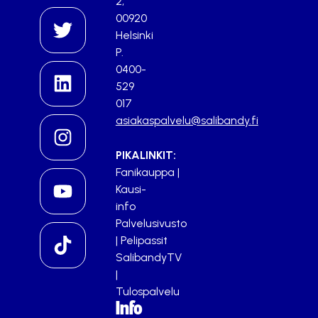
2,
00920
Helsinki
P.
0400-
529
017
asiakaspalvelu@salibandy.fi
PIKALINKIT:
Fanikauppa
|
Kausi-
info
Palvelusivusto
|
Pelipassit
SalibandyTV
|
Tulospalvelu
Info