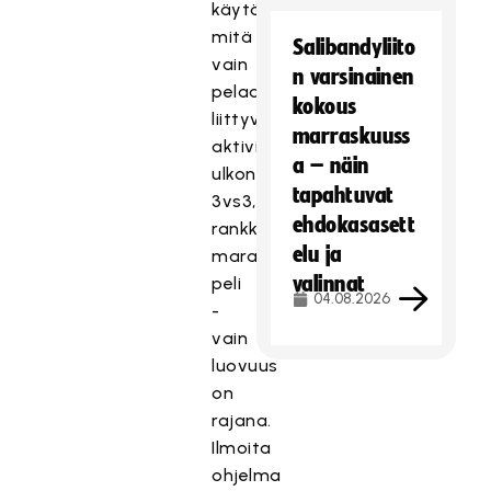
käytännössä
mitä
Salibandyliito
vain
n varsinainen
pelaamiseen
kokous
liittyvää
marraskuuss
aktiviteettia
a – näin
ulkona;
tapahtuvat
3vs3,
ehdokasasett
rankkariskaba,
elu ja
maraton-
valinnat
peli
04.08.2026
-
vain
luovuus
on
rajana.
Ilmoita
ohjelma