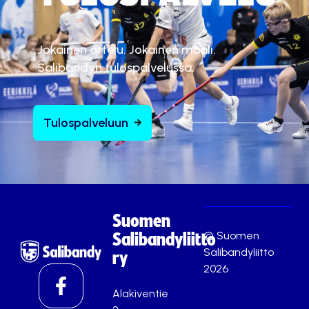
Jokainen ottelu. Jokainen maali.
Salibandyn tulospalvelussa.
Tulospalveluun
Suomen
© Suomen
Salibandyliitto
Salibandyliitto
ry
2026
Alakiventie