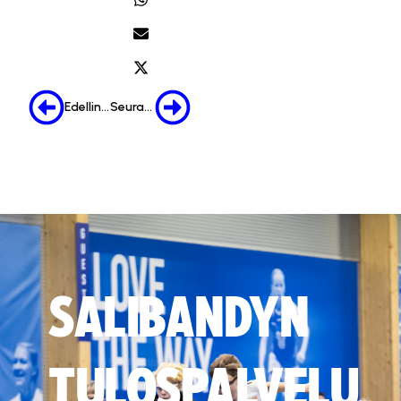
Edellinen
Seuraava
SALIBANDYN
TULOSPALVELU