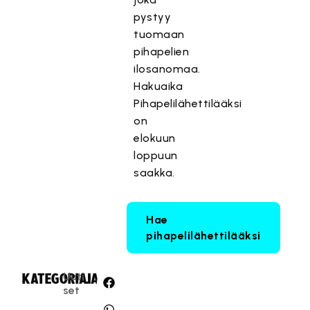
pystyy
tuomaan
pihapelien
ilosanomaa.
Hakuaika
Pihapelilähettilääksi
on
elokuun
loppuun
saakka.
Hae
pihapelilähettilääksi
Uuti
KATEGORIA:
JAA:
set