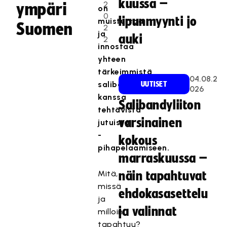
kuussa –
2
ympäri
on
0
lipunmyynti jo
muistuttaa
Suomen
2
ja
auki
2
innostaa
yhteen
tärkeimmistä
04.08.2
salibandymailan
UUTISET
026
kanssa
Salibandyliiton
tehtävistä
varsinainen
jutuista
-
kokous
pihapelaamiseen.
marraskuussa –
Mitä,
näin tapahtuvat
missä
ehdokasasettelu
ja
ja valinnat
milloin
tapahtuu?