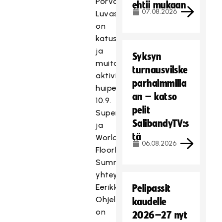
Porvoossa.
ehtii mukaan
07.08.2026
Luvassa
on
katusählyä
ja
Syksyn
muita
turnausvilske
aktiviteetteja. Pihapeliviikko
parhaimmilla
huipentuu
an – katso
10.9.
pelit
SuperCupin
SalibandyTV:s
ja
tä
World
06.08.2026
Floorball
Summitin
yhteydessä
Eerikkilässä.
Pelipassit
Ohjelmassa
kaudelle
on
2026–27 nyt