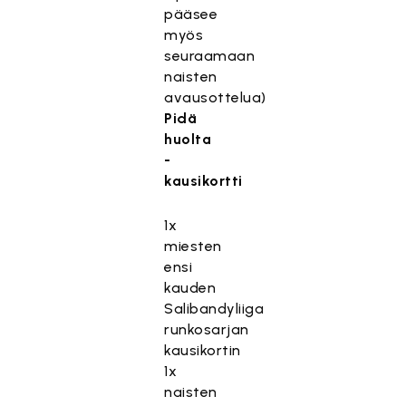
pääsee
myös
seuraamaan
naisten
avausottelua)
Pidä
huolta
-
kausikortti
1x
miesten
ensi
kauden
Salibandyliiga
runkosarjan
kausikortin
1x
naisten