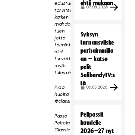
ehtii mukaan
edustusurheilu
07.08.2026
tarvitsee
kaiken
mahdollisen
tuen,
Syksyn
jotta
turnausvilske
toimintamme
parhaimmilla
olisi
an – katso
turvattu
myös
pelit
tulevaisuudessa.
SalibandyTV:s
tä
Pidä
06.08.2026
huolta.
#classicsydän
Pelipassit
Passo
kaudelle
Peltola
Classic
2026–27 nyt