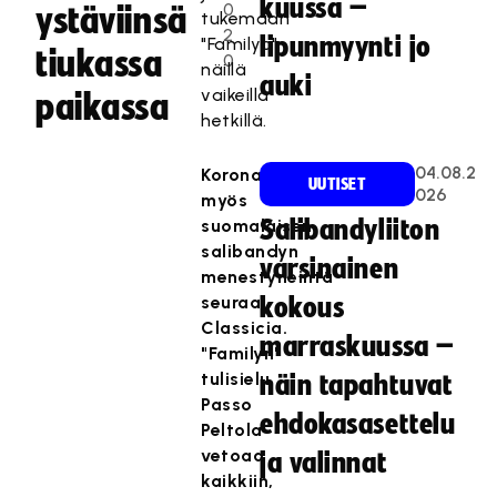
kuussa –
0
ystäviinsä
tukemaan
2
lipunmyynti jo
"Familya"
tiukassa
0
näillä
auki
vaikeilla
paikassa
hetkillä.
04.08.2
Koronakoettelee
UUTISET
026
myös
suomalaisen
Salibandyliiton
salibandyn
varsinainen
menestyneintä
seuraa
kokous
Classicia.
marraskuussa –
"Familyn"
tulisielu
näin tapahtuvat
Passo
ehdokasasettelu
Peltola
vetoaa
ja valinnat
kaikkiin,