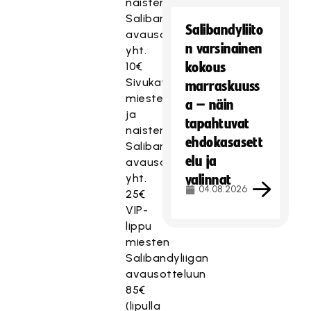
naisten
Salibandyliigan
Salibandyliito
avausotteluihin
n varsinainen
yht.
10€
kokous
Sivukatsomolippu
marraskuuss
miesten
a – näin
ja
tapahtuvat
naisten
ehdokasasett
Salibandyliigan
elu ja
avausotteluihin
yht.
valinnat
04.08.2026
25€
VIP-
lippu
miesten
Salibandyliigan
avausotteluun
85€
(lipulla