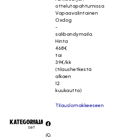
ottelutapahtumissa
Vapaavalintainen
Oxdog
-
salibandymaila.
Hinta
468€
tai
39€/kk
(tilaushetkestä
alkaen
12
kuukautta)
Tilauslomakkeeseen
Uuti
KATEGORIA:
JAA:
set