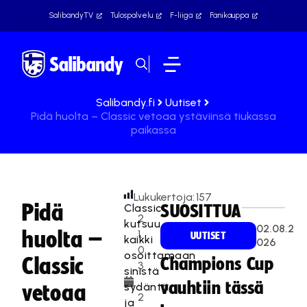
SalibandyTV
Tulospalvelu
F-liiga
Fanikauppa
Salibandy.fi
Uutiset
Pidä huolta – Classic vetoaa ystäviinsä tiukassa
paikassa
Lukukertoja:
157
Pidä
Classic
SUOSITTUA
2
kutsuu
02.08.2
huolta –
1.
UUTISET
kaikki
026
0
osoittamaan
Classic
Champions Cup
3
sinistä
.
vauhtiin tässä
sydäntä
vetoaa
2
ja