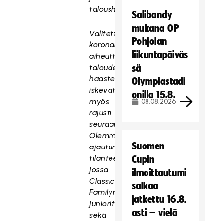
taloushaasteen.
Salibandy
mukana OP
Valitettavasti
Pohjolan
koronan
liikuntapäiväs
aiheuttamat
taloudelliset
sä
haasteet
Olympiastadi
iskevät
onilla 15.8.
myös
08.08.2026
rajusti
seuraamme.
Olemmekin
Suomen
ajautumassa
tilanteeseen,
Cupin
jossa
ilmoittautumi
Classic
saikaa
Familyn
jatkettu 16.8.
junioritoiminta
asti – vielä
sekä