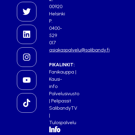
00920
Helsinki
P.
0400-
529
017
asiakaspalvelu@salibandy.fi
PIKALINKIT:
Fanikauppa
|
Kausi-
info
Palvelusivusto
|
Pelipassit
SalibandyTV
|
Tulospalvelu
Info