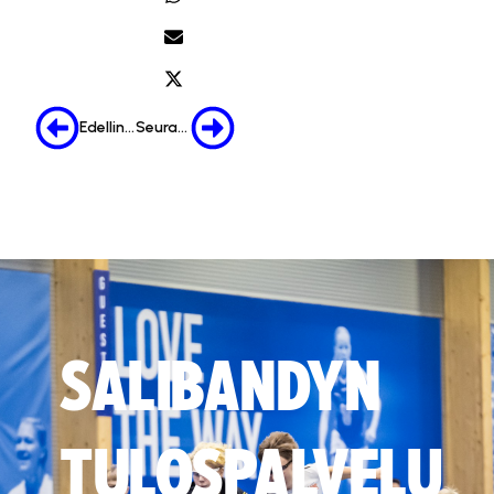
Edellinen
Seuraava
SALIBANDYN
TULOSPALVELU