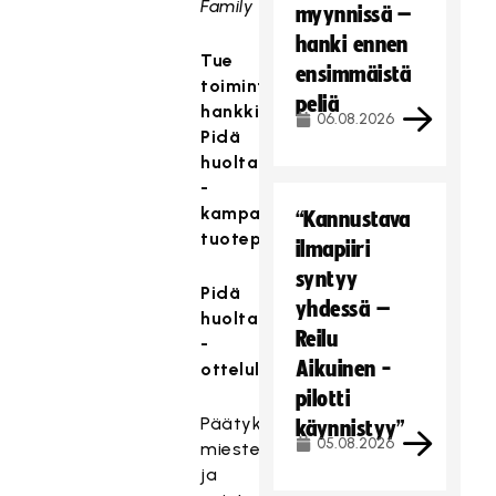
Family
myynnissä –
hanki ennen
Tue
ensimmäistä
toimintaamme
peliä
hankkimalla
06.08.2026
Pidä
huolta
-
kampanjan
“Kannustava
tuotepaketteja
ilmapiiri
syntyy
Pidä
yhdessä –
huolta
Reilu
-
Aikuinen -
ottelulippu
pilotti
Päätykatsomolippu
käynnistyy”
05.08.2026
miesten
ja