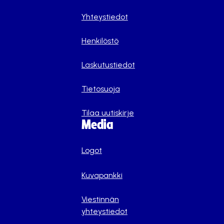
Yhteystiedot
Henkilöstö
Laskutustiedot
Tietosuoja
Tilaa uutiskirje
Media
Logot
Kuvapankki
Viestinnän
yhteystiedot