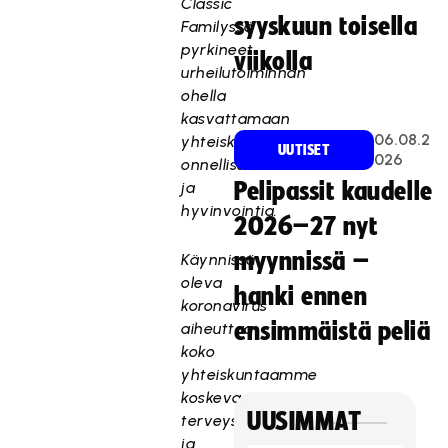
Classic
syyskuun toisella
Familyssä
pyrkineet
viikolla
urheilutoiminnan
ohella
kasvattamaan
06.08.2
yhteiskunnan
UUTISET
026
onnellisuutta
ja
Pelipassit kaudelle
hyvinvointia.
2026–27 nyt
myynnissä –
Käynnissä
oleva
hanki ennen
koronavirus
ensimmäistä peliä
aiheuttaa
koko
yhteiskuntaamme
koskevan
UUSIMMAT
terveys-
ja