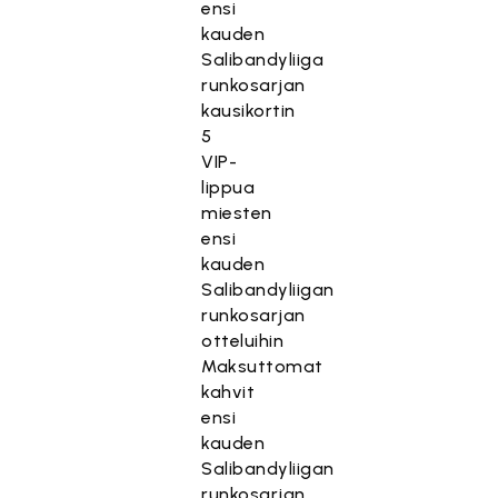
ensi
kauden
Salibandyliiga
runkosarjan
kausikortin
5
VIP-
lippua
miesten
ensi
kauden
Salibandyliigan
runkosarjan
otteluihin
Maksuttomat
kahvit
ensi
kauden
Salibandyliigan
runkosarjan