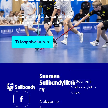
Jokainen ottelu. Jokainen maali.
Salibandyn tulospalvelussa.
Tulospalveluun
Suomen
© Suomen
Salibandyliitto
Salibandyliitto
ry
2026
Alakiventie
2,