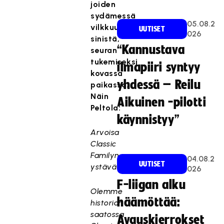
joiden
sydämessä
05.08.2
vilkkuu
UUTISET
026
sinistä,
“Kannustava
seuran
tukemiseksi
ilmapiiri syntyy
kovassa
yhdessä – Reilu
paikassa.
Näin
Aikuinen -pilotti
Peltola:
käynnistyy”
Arvoisa
Classic
Familyn
04.08.2
UUTISET
ystävä
026
F-liigan alku
Olemme
häämöttää:
historian
saatossa
Avauskierrokset