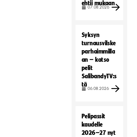
ehtii mukaan
07.08.2026
Syksyn
turnausvilske
parhaimmilla
an – katso
pelit
SalibandyTV:s
tä
06.08.2026
Pelipassit
kaudelle
2026–27 nyt