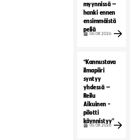
myynnissä –
hanki ennen
ensimmäistä
peliä
06.08.2026
“Kannustava
ilmapiiri
syntyy
yhdessä –
Reilu
Aikuinen -
pilotti
käynnistyy”
05.08.2026