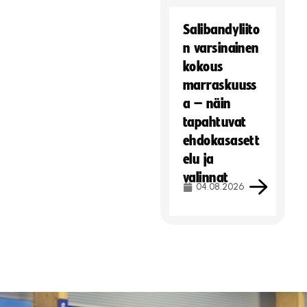
Salibandyliito
n varsinainen
kokous
marraskuuss
a – näin
tapahtuvat
ehdokasasett
elu ja
valinnat
04.08.2026