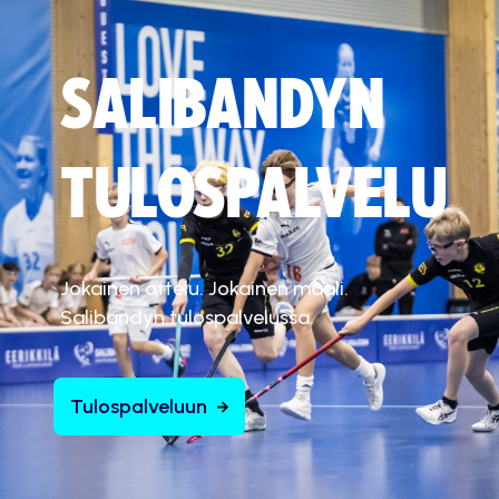
SALIBANDYN
TULOSPALVELU
Jokainen ottelu. Jokainen maali.
Salibandyn tulospalvelussa.
Tulospalveluun