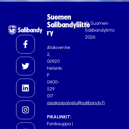
Suomen
© Suomen
Salibandyliitto
Salibandyliitto
ry
2026
Alakiventie
2,
00920
Helsinki
P.
0400-
529
017
asiakaspalvelu@salibandy.fi
PIKALINKIT:
Fanikauppa
|