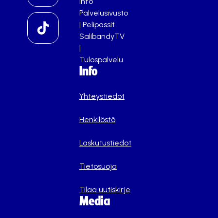
info
Palvelusivusto
|
Pelipassit
SalibandyTV
|
Tulospalvelu
Info
Yhteystiedot
Henkilöstö
Laskutustiedot
Tietosuoja
Tilaa uutiskirje
Media