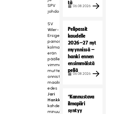
tä
SPV
06.08.2026
johdossa.
SV
Pelipassit
Wiler-
Ersigen
kaudelle
painoi
2026–27 nyt
kolmannen
myynnissä –
erän
hanki ennen
päälle
ensimmäistä
vimmatusti,
peliä
muttei
06.08.2026
onnistunut
maalinteossa
edes
Jari
“Kannustava
Hankkion
ilmapiiri
kahden
syntyy
minuutin