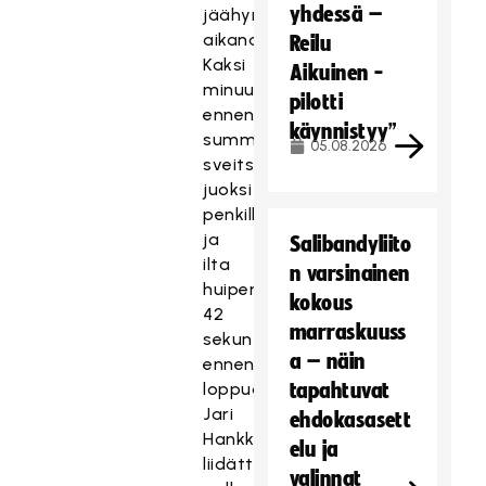
yhdessä –
jäähyn
aikana.
Reilu
Kaksi
Aikuinen -
minuuttia
pilotti
ennen
käynnistyy”
summeria
05.08.2026
sveitsiläisvahti
juoksi
penkille,
ja
Salibandyliito
ilta
n varsinainen
huipentui
kokous
42
marraskuuss
sekuntia
a – näin
ennen
loppua
tapahtuvat
Jari
ehdokasasett
Hankkion
elu ja
liidättäessä
valinnat