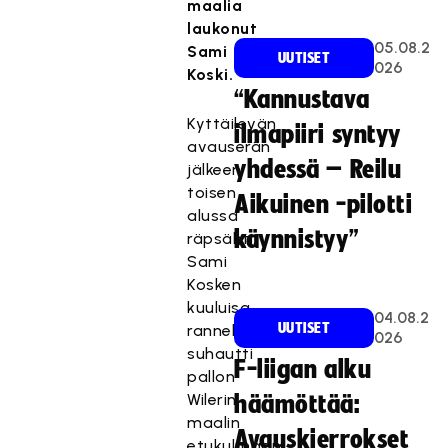
maalia
laukonut
05.08.2
Sami
UUTISET
026
Koski.
“Kannustava
Kyttäilevän
ilmapiiri syntyy
avauserän
yhdessä – Reilu
jälkeen
toisen
Aikuinen -pilotti
alussa
käynnistyy”
räpsähti:
Sami
Kosken
kuuluisa
04.08.2
UUTISET
rannelaukaus
026
suhautti
F-liigan alku
pallon
Wilerin
häämöttää:
maalin
Avauskierrokset
etukulmaan.