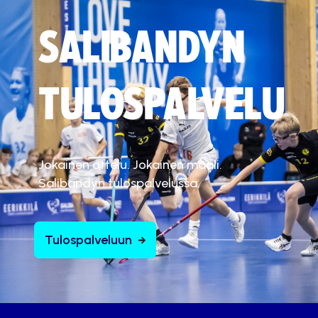
SALIBANDYN
TULOSPALVELU
Jokainen ottelu. Jokainen maali.
Salibandyn tulospalvelussa.
Tulospalveluun