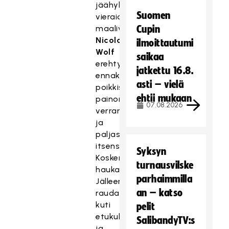
jäähyllä
Suomen
vieraiden
maalivahti
Cupin
Nicolas
ilmoittautumi
Wolf
saikaa
erehtyi
jatkettu 16.8.
ennakoimaan
asti – vielä
poikkisyöttöä
ehtii mukaan
painonsiirron
07.08.2026
verran
ja
paljasti
itsensä
Syksyn
Kosken
turnausvilske
haukansilmälle:
parhaimmilla
Jälleen
an – katso
raudanluja
kuti
pelit
etukulmaan
SalibandyTV:s
ja