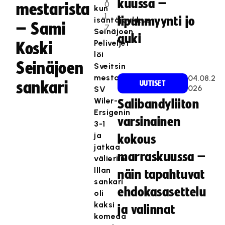
kuussa –
0
mestarista
kun
1
lipunmyynti jo
isäntäjoukkue
– Sami
7
Seinäjoen
auki
Peliveljet
Koski
löi
Seinäjoen
Sveitsin
mestari
04.08.2
sankari
UUTISET
026
SV
Wiler-
Salibandyliiton
Ersigenin
varsinainen
3-1
ja
kokous
jatkaa
marraskuussa –
välieriin.
Illan
näin tapahtuvat
sankari
ehdokasasettelu
oli
kaksi
ja valinnat
komeaa