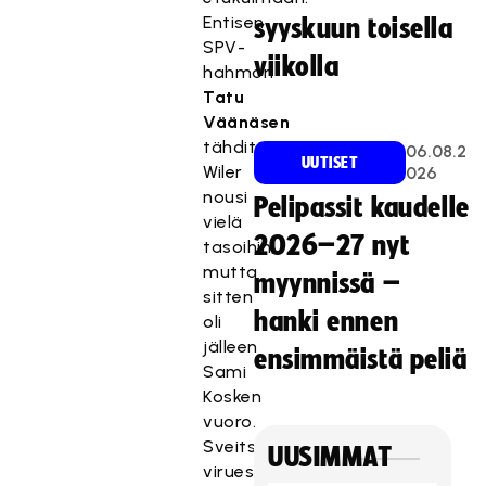
Entisen
syyskuun toisella
SPV-
viikolla
hahmon
Tatu
Väänäsen
tähdittämä
06.08.2
UUTISET
Wiler
026
nousi
Pelipassit kaudelle
vielä
2026–27 nyt
tasoihin,
mutta
myynnissä –
sitten
hanki ennen
oli
jälleen
ensimmäistä peliä
Sami
Kosken
vuoro.
Sveitsiläispelaajan
UUSIMMAT
viruessa