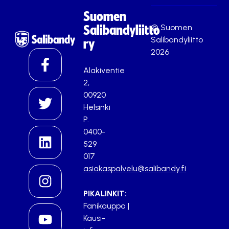
Suomen
© Suomen
Salibandyliitto
Salibandyliitto
ry
2026
Alakiventie
2,
00920
Helsinki
P.
0400-
529
017
asiakaspalvelu@salibandy.fi
PIKALINKIT:
Fanikauppa
|
Kausi-