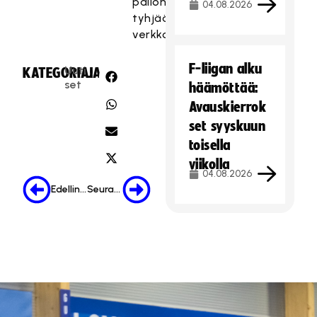
pallon
04.08.2026
tyhjään
verkkoon.
F-liigan alku
Uuti
KATEGORIA:
JAA:
set
häämöttää:
Avauskierrok
set syyskuun
toisella
viikolla
04.08.2026
Edellinen
Seuraava