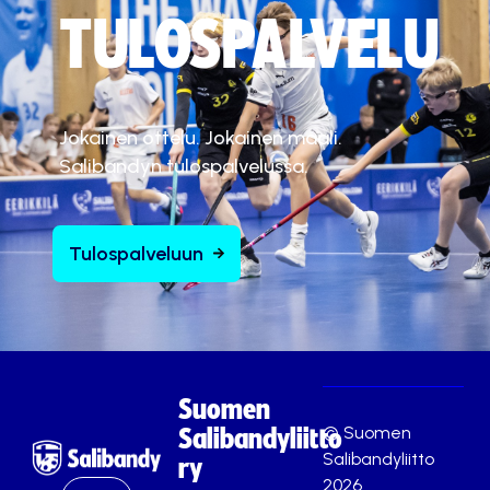
TULOSPALVELU
Jokainen ottelu. Jokainen maali.
Salibandyn tulospalvelussa.
Tulospalveluun
Suomen
© Suomen
Salibandyliitto
Salibandyliitto
ry
2026