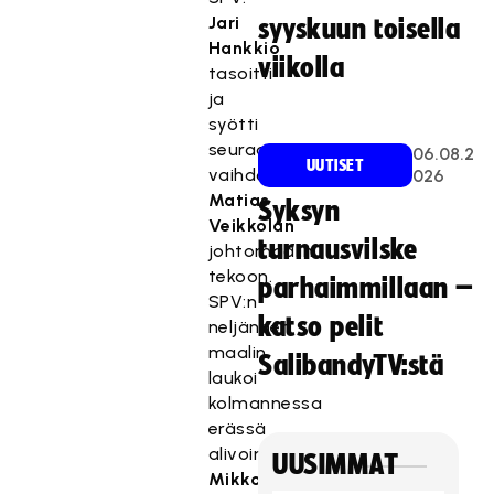
Jari
syyskuun toisella
Hankkio
viikolla
tasoitti
ja
syötti
seuraavassa
06.08.2
UUTISET
vaihdossaan
026
Matias
Syksyn
Veikkolan
turnausvilske
johtomaalin
tekoon.
parhaimmillaan –
SPV:n
katso pelit
neljännen
maalin
SalibandyTV:stä
laukoi
kolmannessa
erässä
alivoimalla
UUSIMMAT
Mikko