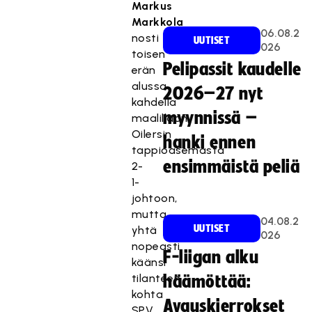
Markus
Markkola
06.08.2
nosti
UUTISET
026
toisen
Pelipassit kaudelle
erän
alussa
2026–27 nyt
kahdella
myynnissä –
maalillaan
Oilersin
hanki ennen
tappioasemasta
ensimmäistä peliä
2-
1-
johtoon,
mutta
04.08.2
UUTISET
yhtä
026
nopeasti
F-liigan alku
käänsi
tilanteen
häämöttää:
kohta
Avauskierrokset
SPV.