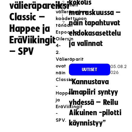
kokous
2
välieräpareiksi
neljännen
0
marraskuussa –
välieräpaikan
Classic –
1
kaadettuaan
näin tapahtuvat
7
tänään
Happee ja
Espoossa
ehdokasasettelu
EräViikingit
Oilersin
ja valinnat
4-
– SPV
2.
Välieräparit
ovat
05.08.2
UUTISET
026
näin
Classic
“Kannustava
-
ilmapiiri syntyy
Happee
ja
yhdessä – Reilu
EräViikingit
Aikuinen -pilotti
-
SPV.
käynnistyy”