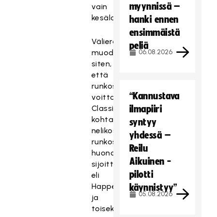
myynnissä –
vain
kesälomakomennuksen.
hanki ennen
ensimmäistä
Välieräparit
peliä
muodostuivat
06.08.2026
siten,
että
runkosarjan
“Kannustava
voittaja
Classic
ilmapiiri
kohtaa
syntyy
nelikosta
yhdessä –
runkosarjassa
Reilu
huonoimmin
Aikuinen -
sijoittuneen
pilotti
eli
Happeen
käynnistyy”
05.08.2026
ja
toiseksi