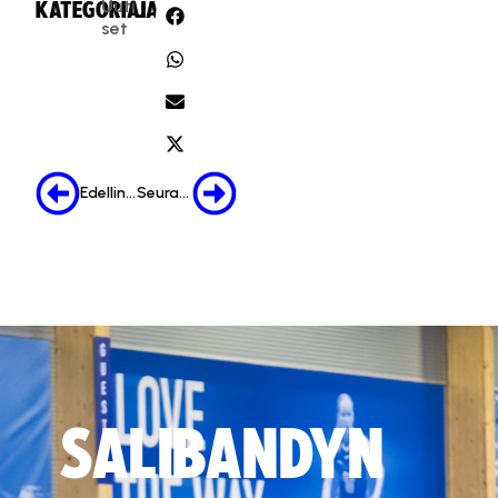
Uuti
KATEGORIA:
JAA:
set
Edellinen
Seuraava
SALIBANDYN