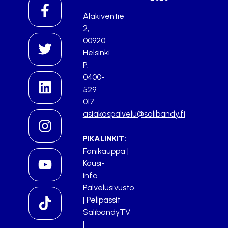
Alakiventie
2,
00920
Helsinki
P.
0400-
529
017
asiakaspalvelu@salibandy.fi
PIKALINKIT:
Fanikauppa
|
Kausi-
info
Palvelusivusto
|
Pelipassit
SalibandyTV
|