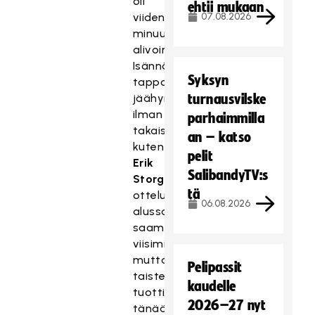
oli
ehtii mukaan
viiden
07.08.2026
minuutin
alivoima.
Isännät
Syksyn
tappoivat
jäähyn
turnausvilske
ilman
parhaimmilla
takaiskua
an – katso
kuten
pelit
Erik
SalibandyTV:s
Storgårdsin
tä
ottelun
06.08.2026
alussa
saaman
viisiminuuttisenkin,
mutta
Pelipassit
taistelu
kaudelle
tuotti
2026–27 nyt
tänään