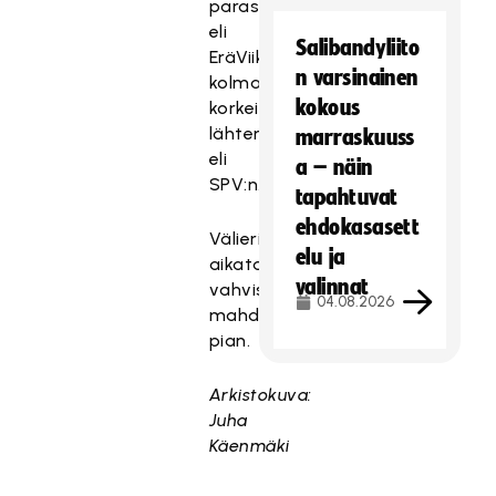
paras
eli
Salibandyliito
EräViikingit
n varsinainen
kolmanneksi
kokous
korkeimmalta
lähteneen
marraskuuss
eli
a – näin
SPV:n.
tapahtuvat
ehdokasasett
Välierien
elu ja
aikataulu
valinnat
vahvistetaan
04.08.2026
mahdollisimman
pian.
Arkistokuva:
Juha
Käenmäki