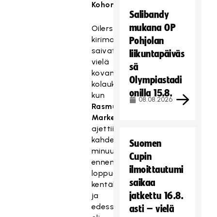
Kohonen
.
Salibandy
mukana OP
Oilersin
kirimahdollisuudet
Pohjolan
saivat
liikuntapäiväs
vielä
sä
kovan
Olympiastadi
kolauksen,
onilla 15.8.
kun
08.08.2026
Rasmus
Markelin
ajettiin
kahdeksan
Suomen
minuuttia
Cupin
ennen
ilmoittautumi
loppua
saikaa
kentältä
jatkettu 16.8.
ja
edessä
asti – vielä