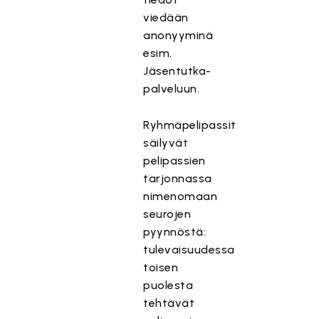
viedään
anonyyminä
esim.
Jäsentutka-
palveluun.
Ryhmäpelipassit
säilyvät
pelipassien
tarjonnassa
nimenomaan
seurojen
pyynnöstä:
tulevaisuudessa
toisen
puolesta
tehtävät