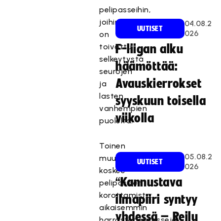
pelipasseihin,
joihin
04.08.2
UUTISET
026
on
toivottu
F-liigan alku
selkeytystä
häämöttää:
seurojen
Avauskierrokset
ja
lasten
syyskuun toisella
vanhempien
viikolla
puolelta.
Toinen
05.08.2
muutos
UUTISET
026
koskee
“Kannustava
pelipassien
korottamista:
ilmapiiri syntyy
aikaisemmin
yhdessä – Reilu
harrastepelipasseja