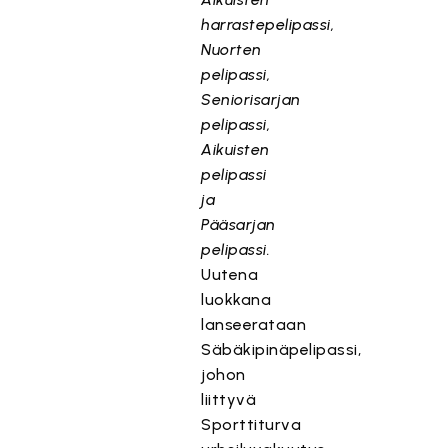
harrastepelipassi,
Nuorten
pelipassi,
Seniorisarjan
pelipassi,
Aikuisten
pelipassi
ja
Pääsarjan
pelipassi.
Uutena
luokkana
lanseerataan
Säbäkipinäpelipassi,
johon
liittyvä
Sporttiturva