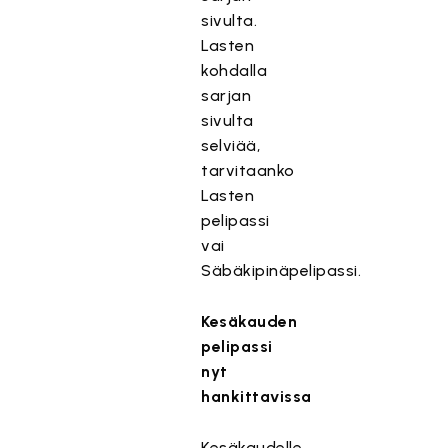
sivulta.
Lasten
kohdalla
sarjan
sivulta
selviää,
tarvitaanko
Lasten
pelipassi
vai
Säbäkipinäpelipassi.
Kesäkauden
pelipassi
nyt
hankittavissa
Kesäkaudelle