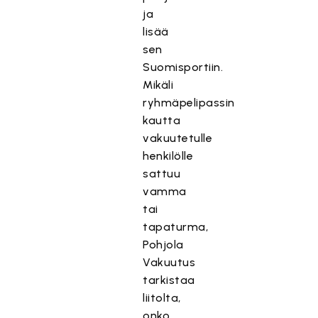
ja
lisää
sen
Suomisportiin.
Mikäli
ryhmäpelipassin
kautta
vakuutetulle
henkilölle
sattuu
vamma
tai
tapaturma,
Pohjola
Vakuutus
tarkistaa
liitolta,
onko