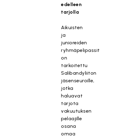
edelleen
tarjolla
Aikuisten
ja
junioreiden
ryhmäpelipassit
on
tarkoitettu
Salibandyliiton
jäsenseuroille,
jotka
haluavat
tarjota
vakuutuksen
pelaajille
osana
omaa