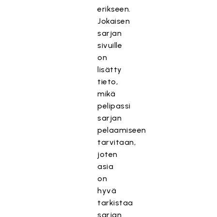
erikseen.
Jokaisen
sarjan
sivuille
on
lisätty
tieto,
mikä
pelipassi
sarjan
pelaamiseen
tarvitaan,
joten
asia
on
hyvä
tarkistaa
sarjan