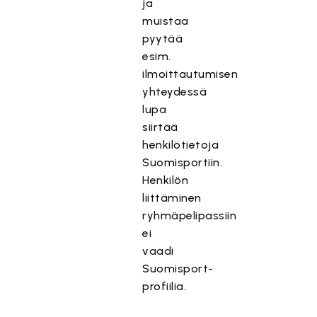
ja
muistaa
pyytää
esim.
ilmoittautumisen
yhteydessä
lupa
siirtää
henkilötietoja
Suomisportiin.
Henkilön
liittäminen
ryhmäpelipassiin
ei
vaadi
Suomisport-
profiilia.