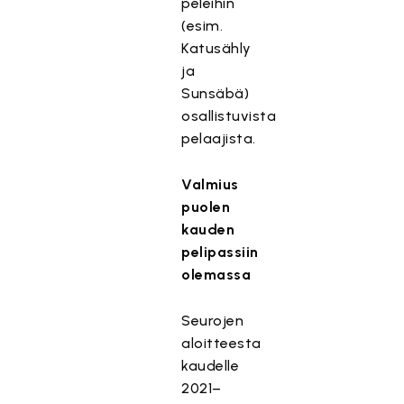
peleihin
(esim.
Katusähly
ja
Sunsäbä)
osallistuvista
pelaajista.
Valmius
puolen
kauden
pelipassiin
olemassa
Seurojen
aloitteesta
kaudelle
2021–