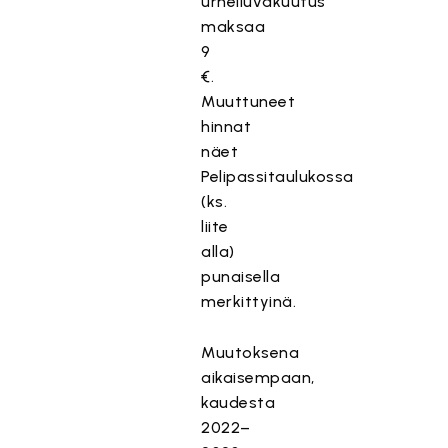
urheiluvakuutus
maksaa
9
€.
Muuttuneet
hinnat
näet
Pelipassitaulukossa
(ks.
liite
alla)
punaisella
merkittyinä.
Muutoksena
aikaisempaan,
kaudesta
2022–