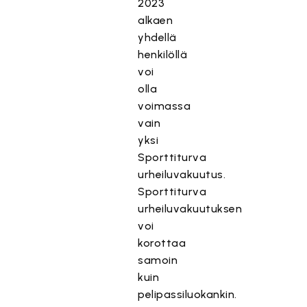
2023
alkaen
yhdellä
henkilöllä
voi
olla
voimassa
vain
yksi
Sporttiturva
urheiluvakuutus.
Sporttiturva
urheiluvakuutuksen
voi
korottaa
samoin
kuin
pelipassiluokankin.