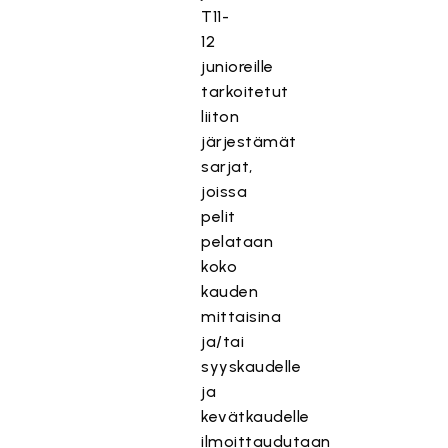
T11-
12
junioreille
tarkoitetut
liiton
järjestämät
sarjat,
joissa
pelit
pelataan
koko
kauden
mittaisina
ja/tai
syyskaudelle
ja
kevätkaudelle
ilmoittaudutaan