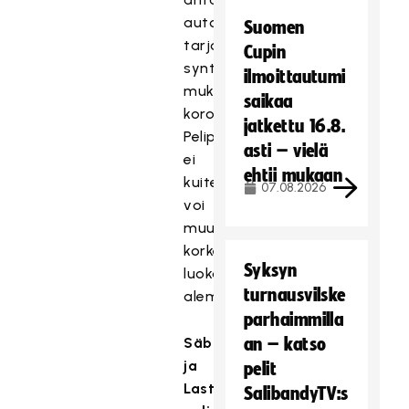
automaattisesti
Suomen
tarjolle
Cupin
syntymävuoden
ilmoittautumi
mukaiset
saikaa
korotusvaihtoehdot.
jatkettu 16.8.
Pelipassia
asti – vielä
ei
ehtii mukaan
kuitenkaan
07.08.2026
voi
muuttaa
korkeammasta
Syksyn
luokasta
turnausvilske
alempaan.
parhaimmilla
Säbäkipinäpelipassi
an – katso
ja
pelit
Lasten
SalibandyTV:s