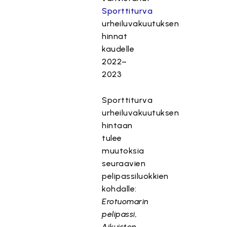
Sporttiturva
urheiluvakuutuksen
hinnat
kaudelle
2022–
2023
Sporttiturva
urheiluvakuutuksen
hintaan
tulee
muutoksia
seuraavien
pelipassiluokkien
kohdalle:
Erotuomarin
pelipassi,
Aikuisten