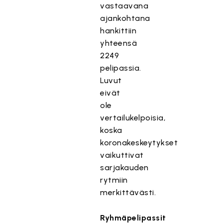
vastaavana
ajankohtana
hankittiin
yhteensä
2249
pelipassia.
Luvut
eivät
ole
vertailukelpoisia,
koska
koronakeskeytykset
vaikuttivat
sarjakauden
rytmiin
merkittävästi.
Ryhmäpelipassit