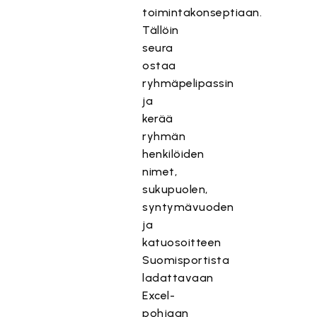
toimintakonseptiaan.
Tällöin
seura
ostaa
ryhmäpelipassin
ja
kerää
ryhmän
henkilöiden
nimet,
sukupuolen,
syntymävuoden
ja
katuosoitteen
Suomisportista
ladattavaan
Excel-
pohjaan