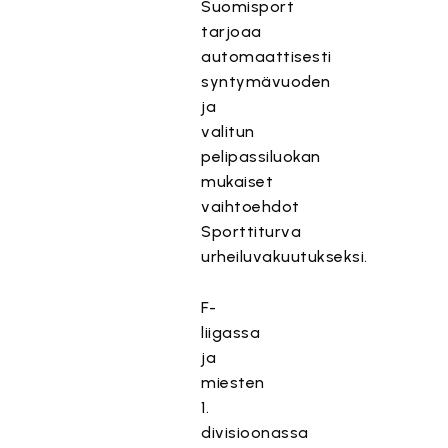
Suomisport
tarjoaa
automaattisesti
syntymävuoden
ja
valitun
pelipassiluokan
mukaiset
vaihtoehdot
Sporttiturva
urheiluvakuutukseksi.
F-
liigassa
ja
miesten
1.
divisioonassa