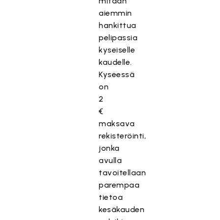
mitään
aiemmin
hankittua
pelipassia
kyseiselle
kaudelle.
Kyseessä
on
2
€
maksava
rekisteröinti,
jonka
avulla
tavoitellaan
parempaa
tietoa
kesäkauden