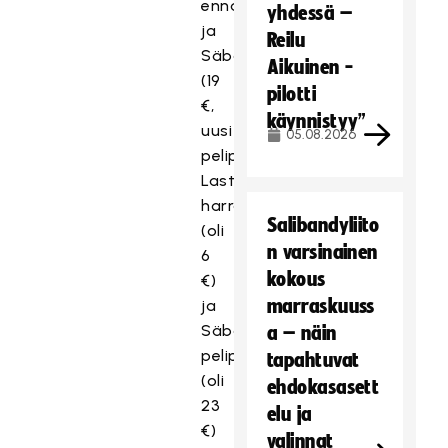
ennallaan)
yhdessä –
ja
Reilu
Säbäkipinäpelipassi
Aikuinen -
(19
pilotti
€,
käynnistyy”
uusi
05.08.2026
pelipassiluokka).
Lasten
harrastepelipassi
Salibandyliito
(oli
n varsinainen
6
kokous
€)
marraskuuss
ja
Säbämestarin
a – näin
pelipassi
tapahtuvat
(oli
ehdokasasett
23
elu ja
€)
valinnat