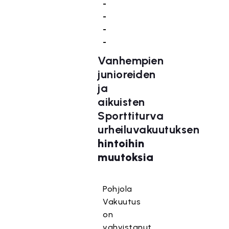
-
-
-
-
Vanhempien
junioreiden
ja
aikuisten
Sporttiturva
urheiluvakuutuksen
hintoihin
muutoksia
Pohjola
Vakuutus
on
vahvistanut