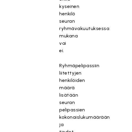
kyseinen
henkilö
seuran
ryhmävakuutuksessa
mukana
vai
ei.
Ryhmäpelipassiin
liitettyjen
henkilöiden
määrä
lisätään
seuran
pelipassien
kokonaislukumäärään
ja
tiedot