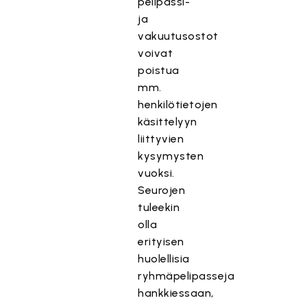
pelipassi-
ja
vakuutusostot
voivat
poistua
mm.
henkilötietojen
käsittelyyn
liittyvien
kysymysten
vuoksi.
Seurojen
tuleekin
olla
erityisen
huolellisia
ryhmäpelipasseja
hankkiessaan,