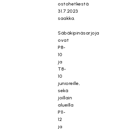
ostohetkestä
31.7.2023
saakka.
Säbäkipinäsarjoja
ovat
P8-
10
ja
T8-
10
junioreille,
sekä
joillain
alueilla
P11-
12
ja