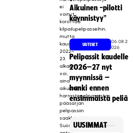
ei
Aikuinen -pilotti
voinut
käynnistyy”
korottaa
kilpailupelipasseihin,
mutta
06.08.2
kaudesta
UUTISET
026
2022–
Pelipassit kaudelle
23
alkaen
2026–27 nyt
voi,
myynnissä –
aina
hanki ennen
aikuisten
harrastepelipassista
ensimmäistä peliä
pääsarjan
pelipassiin
saakka.
UUSIMMAT
Suomisport
antaa