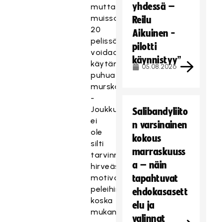
yhdessä –
mutta
muissa
Reilu
20
Aikuinen -
pelissä
pilotti
voidaan
käynnistyy”
käytännössä
05.08.2026
puhua
murskalukemista.
-
Joukkuetta
Salibandyliito
ei
n varsinainen
ole
kokous
silti
marraskuuss
tarvinnut
a – näin
hirveästi
motivoida
tapahtuvat
peleihin,
ehdokasasett
koska
elu ja
mukana
valinnat