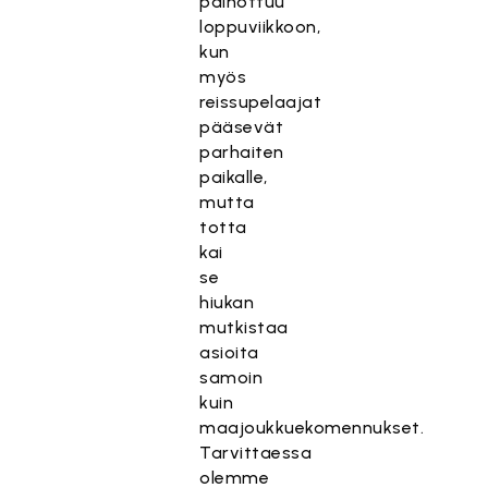
painottuu
loppuviikkoon,
kun
myös
reissupelaajat
pääsevät
parhaiten
paikalle,
mutta
totta
kai
se
hiukan
mutkistaa
asioita
samoin
kuin
maajoukkuekomennukset.
Tarvittaessa
olemme