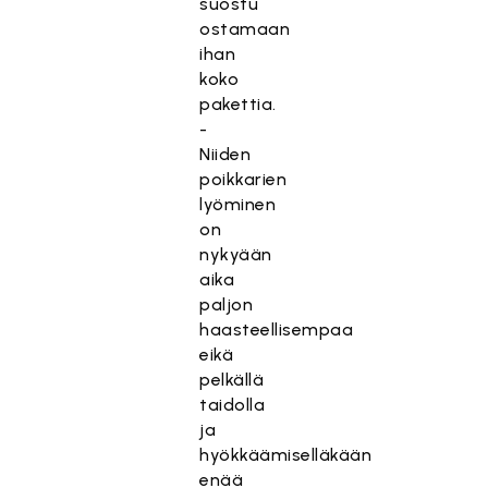
suostu
ostamaan
ihan
koko
pakettia.
-
Niiden
poikkarien
lyöminen
on
nykyään
aika
paljon
haasteellisempaa
eikä
pelkällä
taidolla
ja
hyökkäämiselläkään
enää