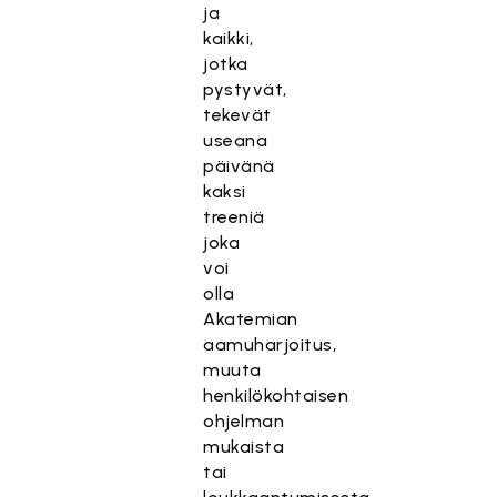
ja
kaikki,
jotka
pystyvät,
tekevät
useana
päivänä
kaksi
treeniä
joka
voi
olla
Akatemian
aamuharjoitus,
muuta
henkilökohtaisen
ohjelman
mukaista
tai