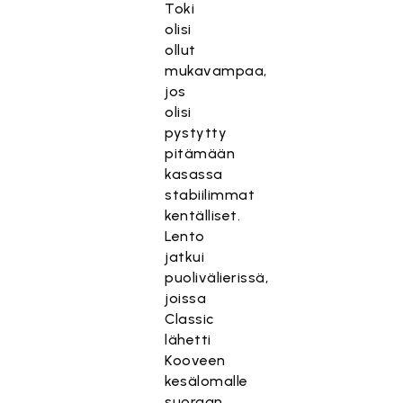
Toki
olisi
ollut
mukavampaa,
jos
olisi
pystytty
pitämään
kasassa
stabiilimmat
kentälliset.
Lento
jatkui
puolivälierissä,
joissa
Classic
lähetti
Kooveen
kesälomalle
suoraan