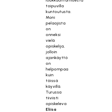
loukkaantumisesta
toipuvilla
kuntoutusta.
Moni
pelaajista
on
onneksi
vielä
opiskelija,
jolloin
ajankäyttö
on
helpompaa
kuin
töissä
käyvillä.
Turussa
tiiviisti
opiskeleva
Eliisa