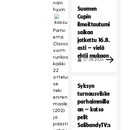
näin
Suomen
hyvin.
Cupin
ilmoittautumi
Paitsi
saikaa
että
jatkettu 16.8.
Classic
asti – vielä
voitti
ehtii mukaan
runkosarjan
07.08.2026
kaikki
22
otteluaan,
se
Syksyn
teki
turnausvilske
eniten
parhaimmilla
maaleja
an – katso
(202)
pelit
ja
päästi
SalibandyTV:s