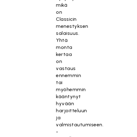
mikä
on
Classicin
menestyksen
salaisuus.
Yhtä
monta
kertaa
on
vastaus
ennemmin
tai
myöhemmin
kääntynyt
hyvään
harjoitteluun
ja
valmistautumiseen.
-