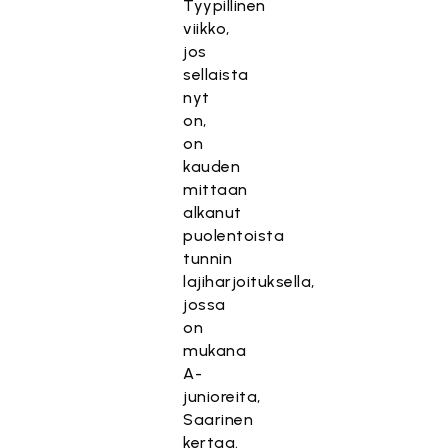
Tyypillinen
viikko,
jos
sellaista
nyt
on,
on
kauden
mittaan
alkanut
puolentoista
tunnin
lajiharjoituksella,
jossa
on
mukana
A-
junioreita,
Saarinen
kertaa.