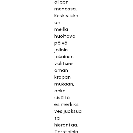
ollaan
menossa.
Keskiviikko
on
meillä
huoltava
päivä,
jolloin
jokainen
valitsee
oman
kropan
mukaan,
onko
sisältö
esimerkiksi
vesijuoksua
tai
hierontaa.
Torstaihin