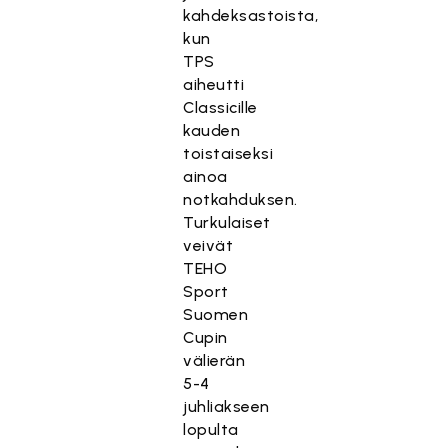
kahdeksastoista,
kun
TPS
aiheutti
Classicille
kauden
toistaiseksi
ainoa
notkahduksen.
Turkulaiset
veivät
TEHO
Sport
Suomen
Cupin
välierän
5-4
juhliakseen
lopulta