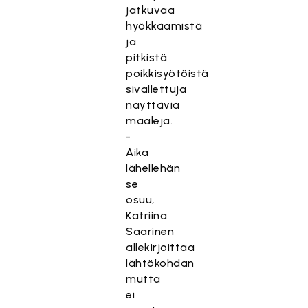
jatkuvaa
hyökkäämistä
ja
pitkistä
poikkisyötöistä
sivallettuja
näyttäviä
maaleja.
-
Aika
lähellehän
se
osuu,
Katriina
Saarinen
allekirjoittaa
lähtökohdan
mutta
ei