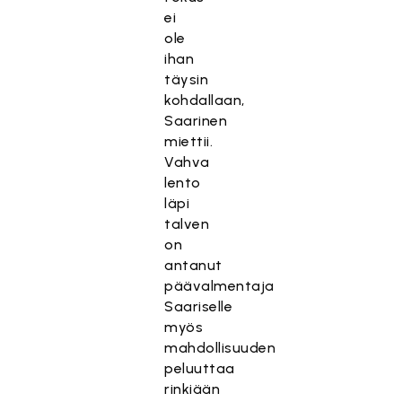
ei
ole
ihan
täysin
kohdallaan,
Saarinen
miettii.
Vahva
lento
läpi
talven
on
antanut
päävalmentaja
Saariselle
myös
mahdollisuuden
peluuttaa
rinkiään