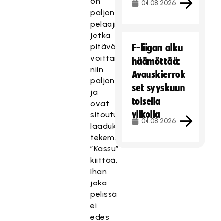
on
04.08.2026
paljon
pelaajia,
jotka
pitävät
F-liigan alku
voittamisesta
häämöttää:
niin
Avauskierrok
paljon
set syyskuun
ja
toisella
ovat
viikolla
sitoutuneet
04.08.2026
laadukkaaseen
tekemiseen,
”Kassu”
kiittää.
Ihan
joka
pelissä
ei
edes