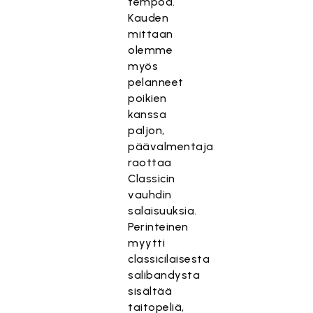
tempoa.
Kauden
mittaan
olemme
myös
pelanneet
poikien
kanssa
paljon,
päävalmentaja
raottaa
Classicin
vauhdin
salaisuuksia.
Perinteinen
myytti
classicilaisesta
salibandysta
sisältää
taitopeliä,