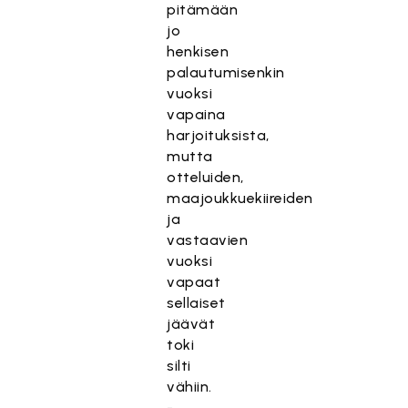
pitämään
jo
henkisen
palautumisenkin
vuoksi
vapaina
harjoituksista,
mutta
otteluiden,
maajoukkuekiireiden
ja
vastaavien
vuoksi
vapaat
sellaiset
jäävät
toki
silti
vähiin.
-