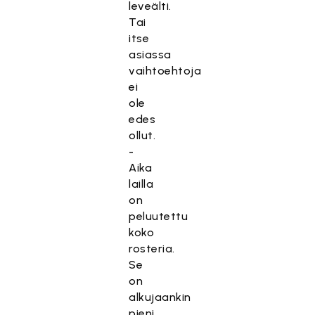
leveälti.
Tai
itse
asiassa
vaihtoehtoja
ei
ole
edes
ollut.
-
Aika
lailla
on
peluutettu
koko
rosteria.
Se
on
alkujaankin
pieni