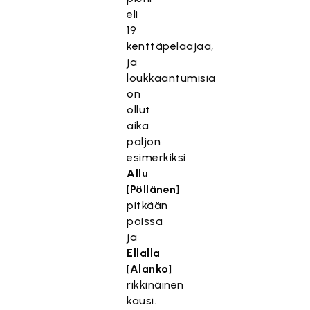
eli
19
kenttäpelaajaa,
ja
loukkaantumisia
on
ollut
aika
paljon
esimerkiksi
Allu
[
Pöllänen
]
pitkään
poissa
ja
Ellalla
[
Alanko
]
rikkinäinen
kausi.