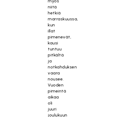
myös
niitä
hetkiä
marraskuussa,
kun
illat
pimenevät,
kausi
tuntuu
pitkältä
ja
notkahduksen
vaara
nousee.
Vuoden
pimeintä
aikaa
oli
juuri
joulukuun