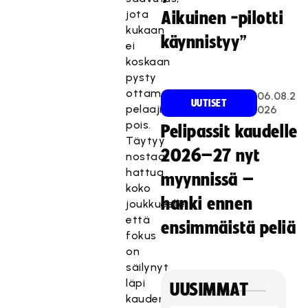
jota
Aikuinen -pilotti
kukaan
käynnistyy”
ei
koskaan
pysty
ottamaan
06.08.2
UUTISET
pelaajilta
026
pois.
Pelipassit kaudelle
Täytyy
2026–27 nyt
nostaa
hattua
myynnissä –
koko
hanki ennen
joukkueelle,
että
ensimmäistä peliä
fokus
on
säilynyt
läpi
UUSIMMAT
kauden