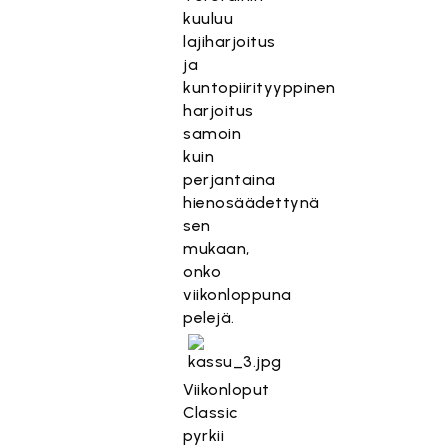
kuuluu
lajiharjoitus
ja
kuntopiirityyppinen
harjoitus
samoin
kuin
perjantaina
hienosäädettynä
sen
mukaan,
onko
viikonloppuna
pelejä.
Viikonloput
Classic
pyrkii