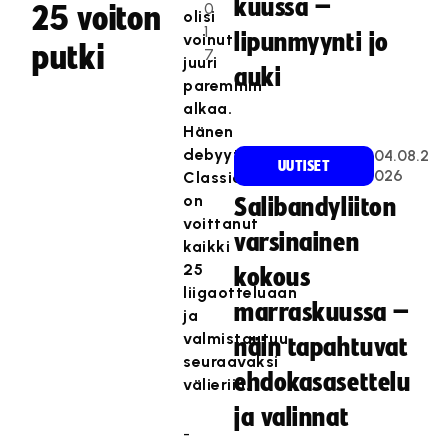
kuussa –
0
25 voiton
olisi
1
lipunmyynti jo
voinut
putki
7
juuri
auki
paremmin
alkaa.
Hänen
debyyttikaudellaan
04.08.2
UUTISET
026
Classic
on
Salibandyliiton
voittanut
varsinainen
kaikki
25
kokous
liigaotteluaan
marraskuussa –
ja
valmistautuu
näin tapahtuvat
seuraavaksi
ehdokasasettelu
välieriin.
ja valinnat
-