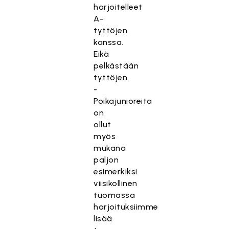
harjoitelleet
A-
tyttöjen
kanssa.
Eikä
pelkästään
tyttöjen.
-
Poikajunioreita
on
ollut
myös
mukana
paljon
esimerkiksi
viisikollinen
tuomassa
harjoituksiimme
lisää