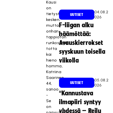
Kausi
on
04.08.2
tietysti
UUTISET
026
kesken,
F-liigan alku
mutta
onhan
häämöttää:
tappioton
Avauskierrokset
runkosarja
totta
syyskuun toisella
kai
viikolla
hieno
homma,
Katriina
Saarinen,
05.08.2
UUTISET
44,
026
sanoo.
“Kannustava
-
Se
ilmapiiri syntyy
on
yhdessä – Reilu
saavutus,