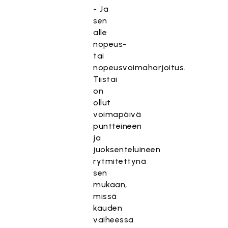
- Ja
sen
alle
nopeus-
tai
nopeusvoimaharjoitus.
Tiistai
on
ollut
voimapäivä
puntteineen
ja
juoksenteluineen
rytmitettynä
sen
mukaan,
missä
kauden
vaiheessa