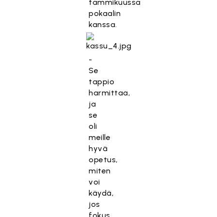
tammikuussa
pokaalin
kanssa.
-
Se
tappio
harmittaa,
ja
se
oli
meille
hyvä
opetus,
miten
voi
käydä,
jos
fokus