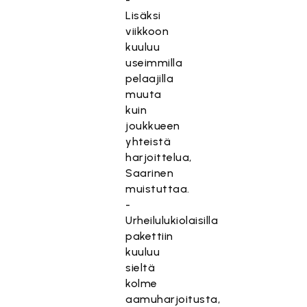
Lisäksi
viikkoon
kuuluu
useimmilla
pelaajilla
muuta
kuin
joukkueen
yhteistä
harjoittelua,
Saarinen
muistuttaa.
-
Urheilulukiolaisilla
pakettiin
kuuluu
sieltä
kolme
aamuharjoitusta,