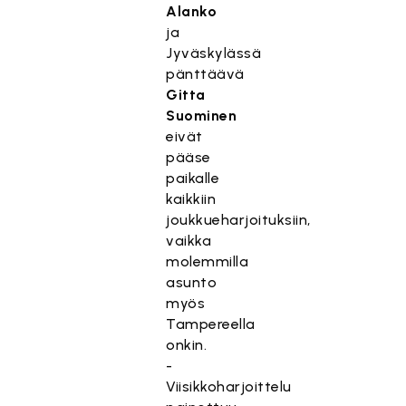
Alanko
ja
Jyväskylässä
pänttäävä
Gitta
Suominen
eivät
pääse
paikalle
kaikkiin
joukkueharjoituksiin,
vaikka
molemmilla
asunto
myös
Tampereella
onkin.
-
Viisikkoharjoittelu