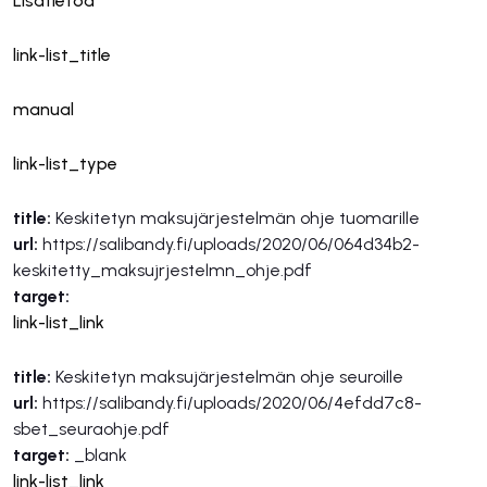
Lisätietoa
link-list_title
manual
link-list_type
title:
Keskitetyn maksujärjestelmän ohje tuomarille
url:
https://salibandy.fi/uploads/2020/06/064d34b2-
keskitetty_maksujrjestelmn_ohje.pdf
target:
link-list_link
title:
Keskitetyn maksujärjestelmän ohje seuroille
url:
https://salibandy.fi/uploads/2020/06/4efdd7c8-
sbet_seuraohje.pdf
target:
_blank
link-list_link