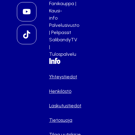
Fanikauppa
|
Kausi-
info
Palvelusivusto
|
Pelipassit
SalibandyTV
|
Tulospalvelu
Info
Yhteystiedot
Henkilöstö
Laskutustiedot
Tietosuoja
Tilaa uutiskirje