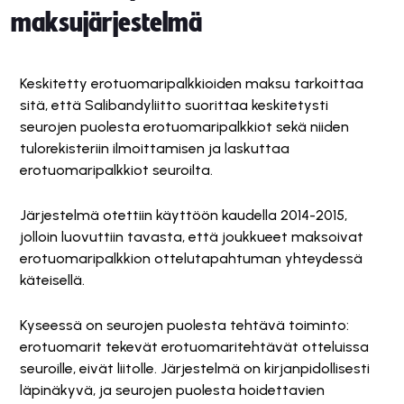
maksujärjestelmä
Keskitetty erotuomaripalkkioiden maksu tarkoittaa
sitä, että Salibandyliitto suorittaa keskitetysti
seurojen puolesta erotuomaripalkkiot sekä niiden
tulorekisteriin ilmoittamisen ja laskuttaa
erotuomaripalkkiot seuroilta.
Järjestelmä otettiin käyttöön kaudella 2014-2015,
jolloin luovuttiin tavasta, että joukkueet maksoivat
erotuomaripalkkion ottelutapahtuman yhteydessä
käteisellä.
Kyseessä on seurojen puolesta tehtävä toiminto:
erotuomarit tekevät erotuomaritehtävät otteluissa
seuroille, eivät liitolle. Järjestelmä on kirjanpidollisesti
läpinäkyvä, ja seurojen puolesta hoidettavien