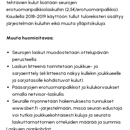
tehtävien kulut lisätään seurojen
erotuomaripalkkiolaskuihin (2,5€/erotuomaripalkkio).
Kaudella 2018-2019 käyttöön tullut tulorekisteri sisältyy
järjestelmän kuluihin eikä muuta ylläpitokuluja.
Muuta huomioitavaa:
Seurojen laskut muodostetaan ottelupäivän
perusteella.
Laskun liitteenä toimitetaan joukkue- ja
sarjaerittely (eli liitteestä näkyy kullekin joukkueelle
ja sarjatasolle kohdistuvat kulut).
Pääsarjojen erotuomaripalkkiot ja kulukorvaukset
omalla netvisor-laskulla.
Seuralle myönnetään hakemuksesta tunnukset
www.sbet.fi -järjestelmään, missä seuran edustaja
voi tutkia joukkuekohtaisesti kuluja ja seurata
laskuttamattomien otteluiden määrää ja summia.
Laskujen ajankohdat: