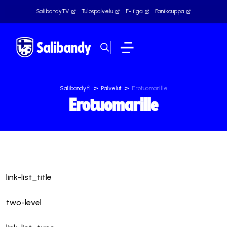
SalibandyTV
Tulospalvelu
F-liiga
Fanikauppa
>
>
Salibandy.fi
Palvelut
Erotuomarille
Erotuomarille
link-list_title
two-level