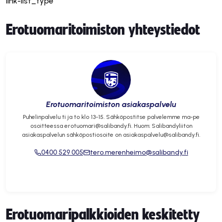
link-list_type
Erotuomaritoimiston yhteystiedot
Erotuomaritoimiston asiakaspalvelu
Puhelinpalvelu ti ja to klo 13-15. Sähköpostitse palvelemme ma-pe
osoitteessa erotuomari@salibandy.fi. Huom: Salibandyliiton
asiakaspalvelun sähköpostiosoite on asiakaspalvelu@salibandy.fi.
0400 529 005
tero.merenheimo@salibandy.fi
Erotuomaripalkkioiden keskitetty