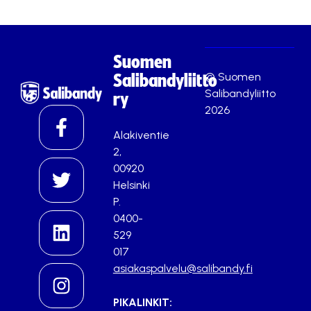
Suomen
© Suomen
Salibandyliitto
Salibandyliitto
ry
2026
Alakiventie
2,
00920
Helsinki
P.
0400-
529
017
asiakaspalvelu@salibandy.fi
PIKALINKIT: