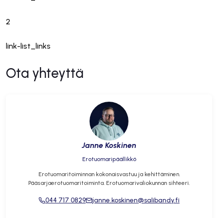
2
link-list_links
Ota yhteyttä
Janne Koskinen
Erotuomaripäällikkö
Erotuomaritoiminnan kokonaisvastuu ja kehittäminen.
Pääsarjaerotuomaritoiminta. Erotuomarivaliokunnan sihteeri.
044 717 0829
janne.koskinen@salibandy.fi