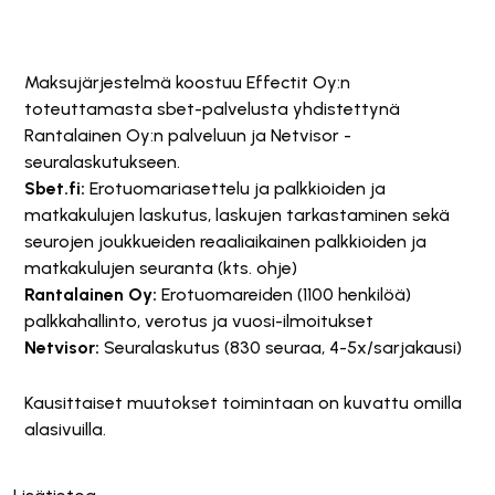
Maksujärjestelmä koostuu Effectit Oy:n
toteuttamasta sbet-palvelusta yhdistettynä
Rantalainen Oy:n palveluun ja Netvisor -
seuralaskutukseen.
Sbet.fi:
Erotuomariasettelu ja palkkioiden ja
matkakulujen laskutus, laskujen tarkastaminen sekä
seurojen joukkueiden reaaliaikainen palkkioiden ja
matkakulujen seuranta (kts. ohje)
Rantalainen Oy:
Erotuomareiden (1100 henkilöä)
palkkahallinto, verotus ja vuosi-ilmoitukset
Netvisor:
Seuralaskutus (830 seuraa, 4-5x/sarjakausi)
Kausittaiset muutokset toimintaan on kuvattu omilla
alasivuilla.