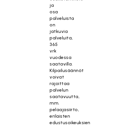
ja
osa
palveluista
on
jatkuvia
palveluita,
365
vrk
vuodessa
saatavilla.
Kilpailusäännöt
voivat
rajoittaa
palvelun
saatavuutta,
mm.
pelaajasiirto,
erilaisten
edustusoikeuksien