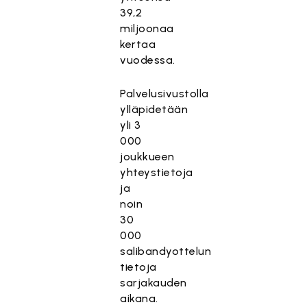
39,2
miljoonaa
kertaa
vuodessa.
Palvelusivustolla
ylläpidetään
yli 3
000
joukkueen
yhteystietoja
ja
noin
30
000
salibandyottelun
tietoja
sarjakauden
aikana.