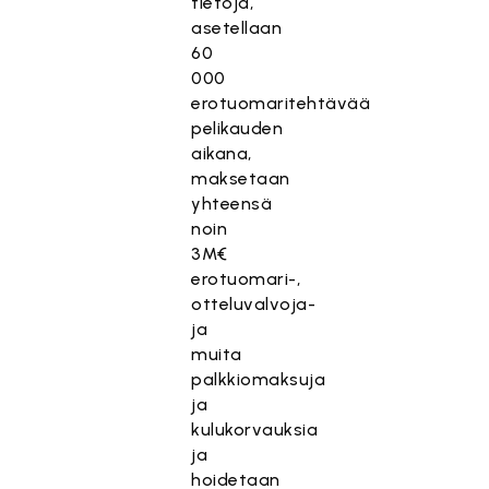
tietoja,
asetellaan
60
000
erotuomaritehtävää
pelikauden
aikana,
maksetaan
yhteensä
noin
3M€
erotuomari-,
otteluvalvoja-
ja
muita
palkkiomaksuja
ja
kulukorvauksia
ja
hoidetaan