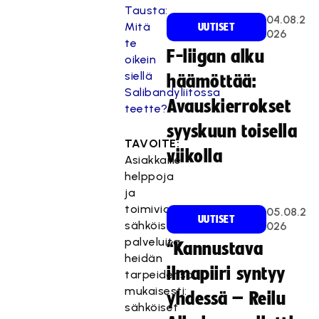
Tausta:
04.08.2
Mitä
UUTISET
026
te
F-liigan alku
oikein
siellä
häämöttää:
Salibandyliitossa
Avauskierrokset
teette?
syyskuun toisella
TAVOITE:
viikolla
Asiakkaille
helppoja
ja
toimivia
05.08.2
UUTISET
sähköisiä
026
palveluita
“Kannustava
heidän
ilmapiiri syntyy
tarpeidensa
mukaisesti:
yhdessä – Reilu
sähköiset