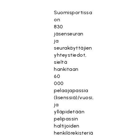
Suomisportissa
on
830
jäsenseuran
ja
seurakäyttäjien
yhteystiedot,
sieltä
hankitaan
60
000
pelaajapassia
(lisenssiä)/vuosi,
ja
ylläpidetään
pelipassin
haltijoiden
henkilörekisteriä