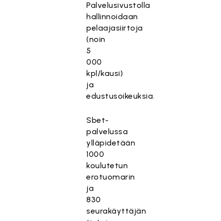
Palvelusivustolla
hallinnoidaan
pelaajasiirtoja
(noin
5
000
kpl/kausi)
ja
edustusoikeuksia.
Sbet-
palvelussa
ylläpidetään
1000
koulutetun
erotuomarin
ja
830
seurakäyttäjän