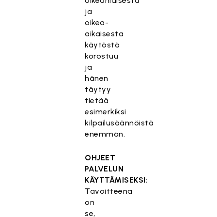
oikeanlaisesta
ja
oikea-
aikaisesta
käytöstä
korostuu
ja
hänen
täytyy
tietää
esimerkiksi
kilpailusäännöistä
enemmän.
OHJEET
PALVELUN
KÄYTTÄMISEKSI:
Tavoitteena
on
se,