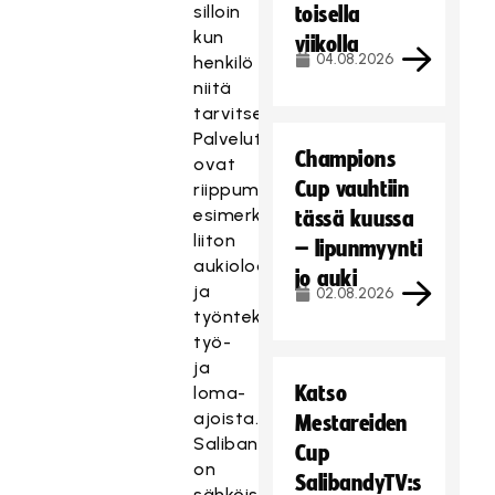
silloin
toisella
kun
viikolla
04.08.2026
henkilö
niitä
tarvitsee.
Palvelut
Champions
ovat
Cup vauhtiin
riippumattomia
esimerkiksi
tässä kuussa
liiton
– lipunmyynti
aukioloajoista
jo auki
ja
02.08.2026
työntekijöiden
työ-
ja
Katso
loma-
ajoista.
Mestareiden
Salibandyliitolla
Cup
on
SalibandyTV:s
sähköisiä