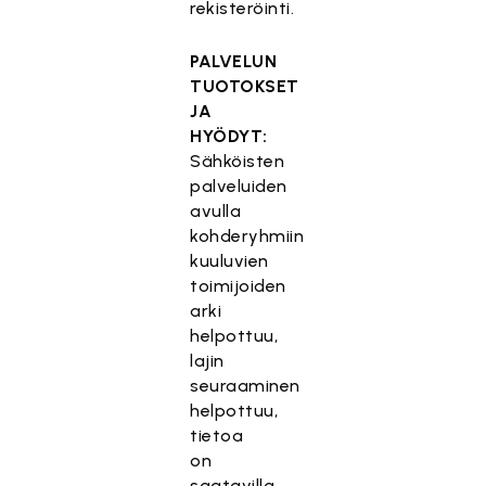
rekisteröinti.
PALVELUN
TUOTOKSET
JA
HYÖDYT:
Sähköisten
palveluiden
avulla
kohderyhmiin
kuuluvien
toimijoiden
arki
helpottuu,
lajin
seuraaminen
helpottuu,
tietoa
on
saatavilla