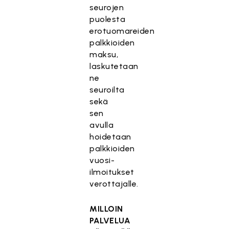
seurojen
puolesta
erotuomareiden
palkkioiden
maksu,
laskutetaan
ne
seuroilta
sekä
sen
avulla
hoidetaan
palkkioiden
vuosi-
ilmoitukset
verottajalle.
MILLOIN
PALVELUA