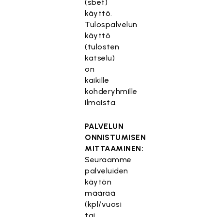
(sbet)
käyttö.
Tulospalvelun
käyttö
(tulosten
katselu)
on
kaikille
kohderyhmille
ilmaista.
PALVELUN
ONNISTUMISEN
MITTAAMINEN:
Seuraamme
palveluiden
käytön
määrää
(kpl/vuosi
tai