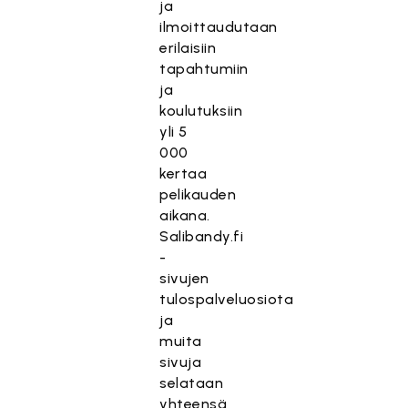
ja
ilmoittaudutaan
erilaisiin
tapahtumiin
ja
koulutuksiin
yli 5
000
kertaa
pelikauden
aikana.
Salibandy.fi
-
sivujen
tulospalveluosiota
ja
muita
sivuja
selataan
yhteensä