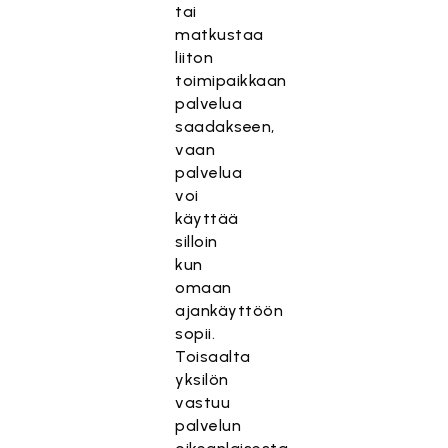
tai
matkustaa
liiton
toimipaikkaan
palvelua
saadakseen,
vaan
palvelua
voi
käyttää
silloin
kun
omaan
ajankäyttöön
sopii.
Toisaalta
yksilön
vastuu
palvelun