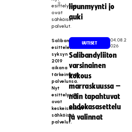
9
lipunmyynti jo
esittelyssä
ovat
auki
sähköiset
palvelut.
04.08.2
Salibandyliitto
UUTISET
026
esittelee
syksyn
Salibandyliiton
2019
varsinainen
aikana
tärkeimmät
kokous
palvelunsa.
marraskuussa –
Nyt
esittelyssä
näin tapahtuvat
ovat
ehdokasasettelu
keskeisimmät
sähköiset
ja valinnat
palvelut.