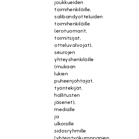
joukkueiden
toimihenkilöille,
salibandyotteluiden
toimihenkilöille
(erotuomarit,
toimitsijat,
otteluvalvojat),
seurojen
yhteyshenkilöille
(mukaan
lukien
puheenjohtajat,
työntekijät,
hallitusten
jäsenet),
medialle
ja
ulkoisille
sidosryhmille
(yhteistyökumppanien,