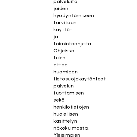
palveluita,
joiden
hyödyntämiseen
tarvitaan
käyttö-
ja
toimintaohjeita.
Ohjeissa
tulee
ottaa
huomioon
tietosuojakäytänteet
palvelun
tuottamisen
sekä
henkilötietojen
huolellisen
käsittelyn
näkökulmasta.
Yleisimpien