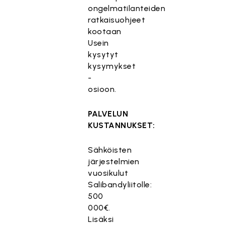
ongelmatilanteiden
ratkaisuohjeet
kootaan
Usein
kysytyt
kysymykset
-
osioon.
PALVELUN
KUSTANNUKSET:
Sähköisten
järjestelmien
vuosikulut
Salibandyliitolle:
500
000€.
Lisäksi