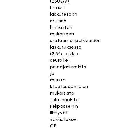
(230€/v).
Lisäksi
laskutetaan
erillisen
hinnaston
mukaisesti
erotuomaripalkkioiden
laskutuksesta
(2,5€/palkkio
seuroille),
pelaajasiirroista
ja
muista
kilpailusääntöjen
mukaisista
toiminnoista.
Pelipasseihin
liittyvät
vakuutukset
OP