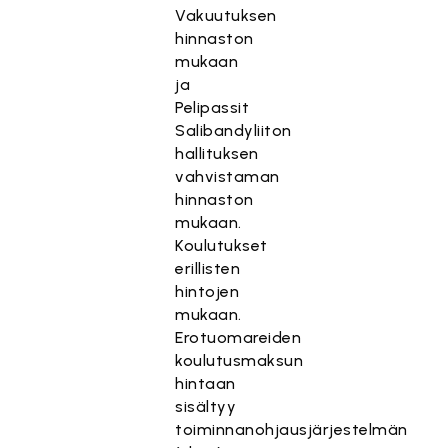
Vakuutuksen
hinnaston
mukaan
ja
Pelipassit
Salibandyliiton
hallituksen
vahvistaman
hinnaston
mukaan.
Koulutukset
erillisten
hintojen
mukaan.
Erotuomareiden
koulutusmaksun
hintaan
sisältyy
toiminnanohjausjärjestelmän