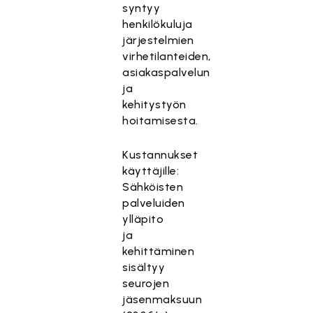
syntyy
henkilökuluja
järjestelmien
virhetilanteiden,
asiakaspalvelun
ja
kehitystyön
hoitamisesta.
Kustannukset
käyttäjille:
Sähköisten
palveluiden
ylläpito
ja
kehittäminen
sisältyy
seurojen
jäsenmaksuun