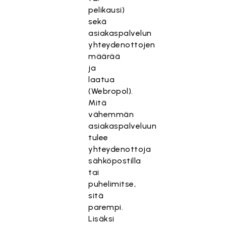
pelikausi)
sekä
asiakaspalvelun
yhteydenottojen
määrää
ja
laatua
T
(Webropol).
ä
Mitä
m
vähemmän
ä
asiakaspalveluun
si
tulee
s
yhteydenottoja
äl
sähköpostilla
tö
tai
o
puhelimitse,
n
sitä
es
parempi.
te
Lisäksi