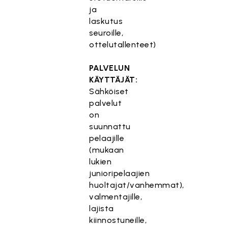
ja
laskutus
seuroille,
ottelutallenteet)
PALVELUN
KÄYTTÄJÄT:
Sähköiset
palvelut
on
suunnattu
pelaajille
(mukaan
lukien
junioripelaajien
huoltajat/vanhemmat),
valmentajille,
lajista
kiinnostuneille,