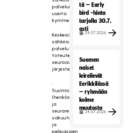
tä – Early
palveluita
bird -hinta
useita
kymmeniä.
tarjolla 30.7.
asti
24.07.2026
Keskeisimmät
sähköiset
palvelut
toteutetaan
Suomen
seuraavissa
naiset
järjestelmissä:
leireilevät
Eerikkilässä
•
Suomisport
– ryhmään
(henkilö-
kolme
ja
muutosta
seurarekisteri,
24.07.2026
vakuutusten
ja
pelipassien