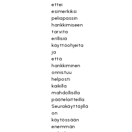
ettei
esimerkiksi
peliapassin
hankkimiseen
tarvita
erillisiä
käyttöohjeita
ja
että
hankkiminen
onnistuu
helposti
kaikilla
mahdollisilla
päätelaitteilla.
Seurakäyttäjillä
on
käytössään
enemmän