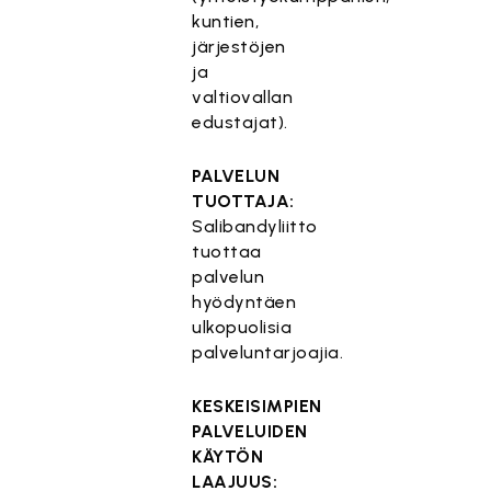
kuntien,
järjestöjen
ja
valtiovallan
edustajat).
PALVELUN
TUOTTAJA:
Salibandyliitto
tuottaa
palvelun
hyödyntäen
ulkopuolisia
palveluntarjoajia.
KESKEISIMPIEN
PALVELUIDEN
KÄYTÖN
LAAJUUS: