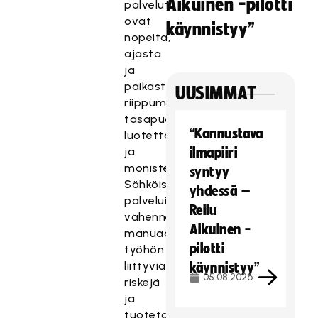
Aikuinen -pilotti
palvelut
ovat
käynnistyy”
nopeita,
ajasta
ja
paikasta
UUSIMMAT
riippumattomia,
tasapuolisia,
“Kannustava
luotettavia
ja
ilmapiiri
monistettavia.
syntyy
Sähköisillä
yhdessä –
palveluilla
Reilu
vähennetään
Aikuinen -
manuaaliseen
pilotti
työhön
liittyviä
käynnistyy”
05.08.2026
riskejä
ja
tuotetaan