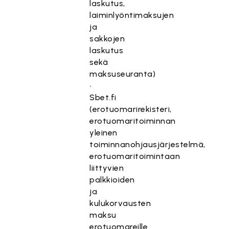
laskutus,
laiminlyöntimaksujen
ja
sakkojen
laskutus
sekä
maksuseuranta)
•
Sbet.fi
(erotuomarirekisteri,
erotuomaritoiminnan
yleinen
toiminnanohjausjärjestelmä,
erotuomaritoimintaan
liittyvien
palkkioiden
ja
kulukorvausten
maksu
erotuomareille