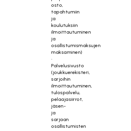
osto,
tapahtumiin
ja
koulutuksiin
ilmoittautuminen
ja
osallistumismaksujen
maksaminen)
•
Palvelusivusto
(joukkuerekisteri,
sarjoihin
ilmoittautuminen,
tulospalvelu,
pelaajasiirrot,
jäsen-
ja
sarjaan
osallistumisten