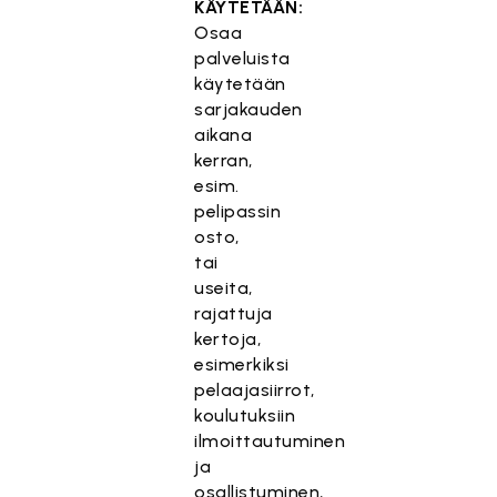
KÄYTETÄÄN:
Osaa
palveluista
käytetään
sarjakauden
aikana
kerran,
esim.
pelipassin
osto,
tai
useita,
rajattuja
kertoja,
esimerkiksi
pelaajasiirrot,
koulutuksiin
ilmoittautuminen
ja
osallistuminen,