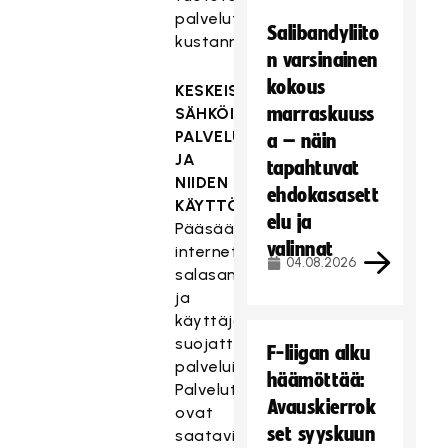
palvelut
Salibandyliito
kustannustehokkaasti.
n varsinainen
kokous
KESKEISIMMÄT
marraskuuss
SÄHKÖISET
PALVELUT
a – näin
JA
tapahtuvat
NIIDEN
ehdokasasett
KÄYTTÖTARKOITUKSET:
elu ja
Pääsääntöisesti
valinnat
internetissä
04.08.2026
salasanoilla
ja
käyttäjätunnuksilla
suojattuja
F-liigan alku
palveluita.
häämöttää:
Palvelut
Avauskierrok
ovat
set syyskuun
saatavilla