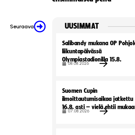
UUSIMMAT
Seuraava
Salibandy mukana OP Pohjol
liikuntapäivässä
Olympiastadionilla 15.8.
08.08.2026
Suomen Cupin
ilmoittautumisaikaa jatkettu
16.8. asti – vielä ehtii muka
07.08.2026