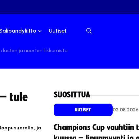
Salibandyliitto
Uutiset
 lasten ja nuorten liikkumista
SUOSITTUA
– tule
02.08.2026
UUTISET
Champions Cup vauhtiin 
loppusuoralla, ja
kuussa – lipunmyynti jo 