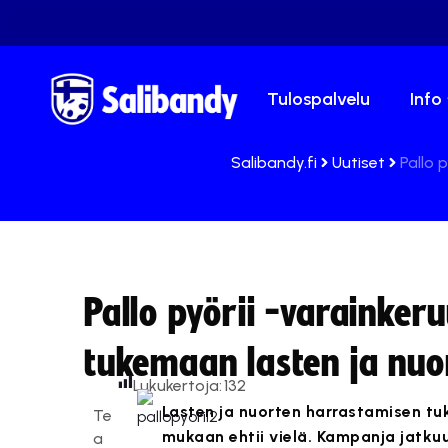
Tulospalvelu
Info
Salibandy.fi
Uutiset
Pallo 
Pallo pyörii -varainker
tukemaan lasten ja nuo
Lukukertoja:
132
Lasten ja nuorten harrastamisen tuk
Te
mukaan ehtii vielä. Kampanja jatk
a