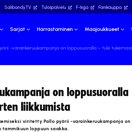
SalibandyTV
Tulospalvelu
F-liiga
Fanikauppa
Sarjat
Harrastaminen
Maajoukkueet
pyörii -varainkeruukampanja on loppusuoralla – tule tukemaan
uukampanja on loppusuoralla 
rten liikkumista
emiseksi viritetty Pallo pyörii -varainkeruukampanja on 
uu tammikuun loppuun saakka.