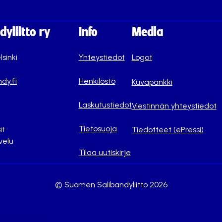
yliitto ry
Info
Media
lsinki
Yhteystiedot
Logot
dy.fi
Henkilöstö
Kuvapankki
Laskutustiedot
Viestinnän yhteystiedot
Tietosuoja
it
Tiedotteet (ePressi)
velu
Tilaa uutiskirje
© Suomen Salibandyliitto 2026