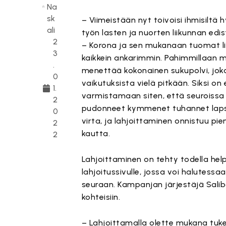
Na
sk
– Viimeistään nyt toivoisi ihmisilt
ali
työn lasten ja nuorten liikunnan ed
2
– Korona ja sen mukanaan tuomat lii
3
kaikkein ankarimmin. Pahimmillaan 
.
menettää kokonainen sukupolvi, joka
0
vaikutuksista vielä pitkään. Siksi on
1.
varmistamaan siten, että seuroissa 
2
pudonneet kymmenet tuhannet lapset 
0
virta, ja lahjoittaminen onnistuu pi
2
kautta.
2
Lahjoittaminen on tehty todella help
lahjoitussivulle, jossa voi halute
seuraan. Kampanjan järjestäjä Saliba
kohteisiin.
– Lahjoittamalla olette mukana t