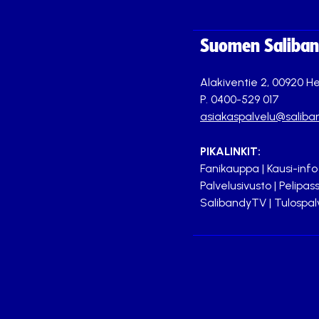
Suomen Saliband
Alakiventie 2, 00920 He
P. 0400-529 017
asiakaspalvelu@saliban
PIKALINKIT:
Fanikauppa
|
Kausi-info
Palvelusivusto
|
Pelipass
SalibandyTV
|
Tulospal