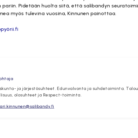
an pariin. Pidetään huolta siitä, että salibandyn seuratoim
Suomea myös tulevina vuosina, Kinnunen painottaa.
yörii.fi
ohtaja
skunta- ja järjestösuhteet. Edunvalvonta ja suhdetoiminta. Talous
llisuus, olosuhteet ja Respect-toiminta.
jari.kinnunen@salibandy.fi