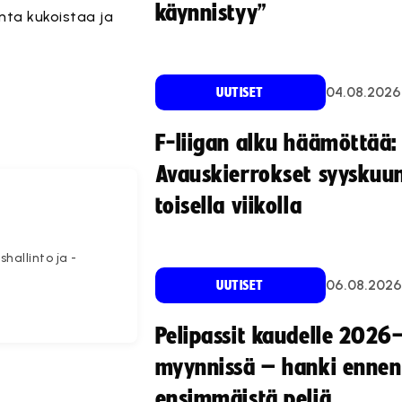
käynnistyy”
inta kukoistaa ja
04.08.2026
UUTISET
F-liigan alku häämöttää:
Avauskierrokset syyskuu
toisella viikolla
hallinto ja -
06.08.2026
UUTISET
Pelipassit kaudelle 2026
myynnissä – hanki ennen
ensimmäistä peliä