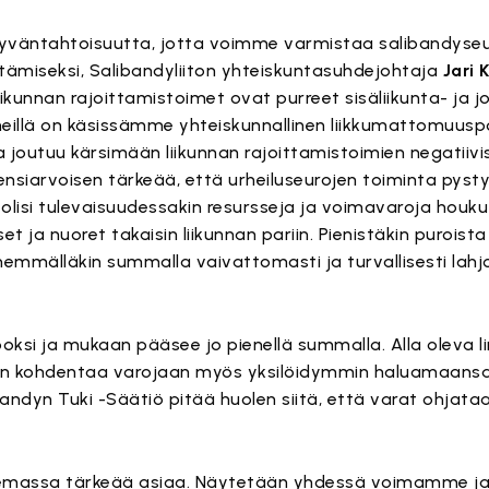
ä hyväntahtoisuutta, jotta voimme varmistaa salibandys
istämiseksi, Salibandyliiton yhteiskuntasuhdejohtaja
Jari 
kunnan rajoittamistoimet ovat purreet sisäliikunta- ja jo
meillä on käsissämme yhteiskunnallinen liikkumattomuus
 joutuu kärsimään liikunnan rajoittamistoimien negatiivi
 ensiarvoisen tärkeää, että urheiluseurojen toiminta pysty
olisi tulevaisuudessakin resursseja ja voimavaroja houku
ja nuoret takaisin liikunnan pariin. Pienistäkin puroist
enemmälläkin summalla vaivattomasti ja turvallisesti lahj
oksi ja mukaan pääsee jo pienellä summalla. Alla oleva li
ssaan kohdentaa varojaan myös yksilöidymmin haluamaans
ndyn Tuki -Säätiö pitää huolen siitä, että varat ohjataan
ukemassa tärkeää asiaa. Näytetään yhdessä voimamme j