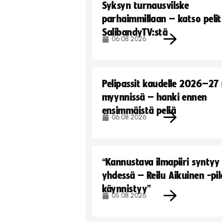
Syksyn turnausvilske
parhaimmillaan – katso pelit
SalibandyTV:stä
06.08.2026
Pelipassit kaudelle 2026–27
myynnissä – hanki ennen
ensimmäistä peliä
06.08.2026
“Kannustava ilmapiiri syntyy
yhdessä – Reilu Aikuinen -pil
käynnistyy”
05.08.2026