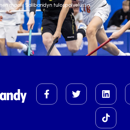
inen maali. Salibandyn tulospalvelussa.