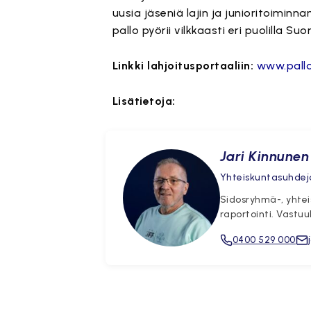
uusia jäseniä lajin ja junioritoiminn
pallo pyörii vilkkaasti eri puolilla 
Linkki lahjoitusportaaliin:
www.pallop
Lisätietoja:
Jari Kinnunen
Yhteiskuntasuhdej
Sidosryhmä-, yhtei
raportointi. Vastuu
0400 529 000