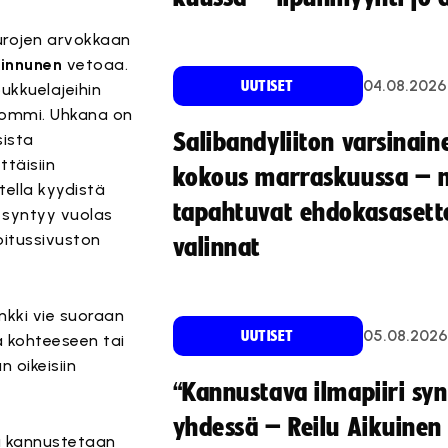
eurojen arvokkaan
Kinnunen
vetoaa.
04.08.2026
UUTISET
ukkuelajeihin
pommi. Uhkana on
Salibandyliiton varsinain
sista
ttäisiin
kokous marraskuussa – 
tella kyydistä
tapahtuvat ehdokasasette
a syntyy vuolas
oitussivuston
valinnat
nkki vie suoraan
05.08.2026
UUTISET
a kohteeseen tai
 oikeisiin
“Kannustava ilmapiiri sy
yhdessä – Reilu Aikuinen 
a kannustetaan