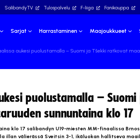
SalibandyTV
Tulospalvelu
F-liiga
Fanikauppa
Sarjat
Harrastaminen
Maajoukkueet
alissa aukesi puolustamalla – Suomi ja Tšekki ratkovat ma
ukesi puolustamalla – Suomi 
aruuden sunnuntaina klo 17
aina klo 17 salibandyn U19-miesten MM-finaalissa Brno
a illan välierässä Sveitsin 3-1, ikäluokan hallitseva ma