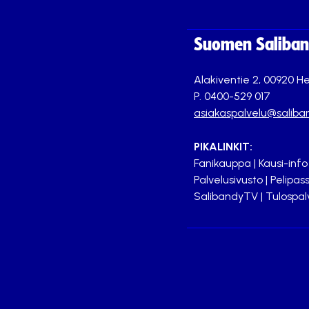
Suomen Saliband
Alakiventie 2, 00920 He
P. 0400-529 017
asiakaspalvelu@saliban
PIKALINKIT:
Fanikauppa
|
Kausi-info
Palvelusivusto
|
Pelipass
SalibandyTV
|
Tulospal