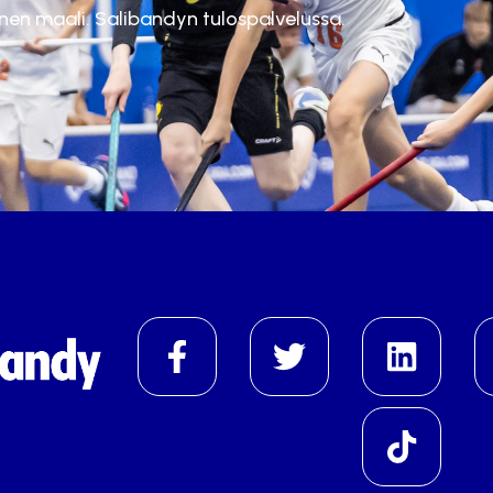
inen maali. Salibandyn tulospalvelussa.