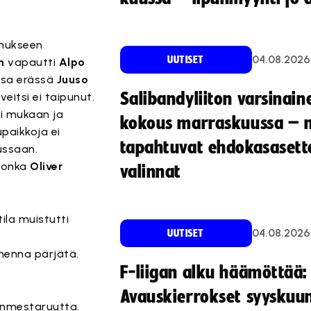
unukseen
04.08.2026
UUTISET
n
vapautti
Alpo
ssa erässä
Juuso
Salibandyliiton varsinain
eitsi ei taipunut.
ti mukaan ja
kokous marraskuussa – 
paikkoja ei
tapahtuvat ehdokasasette
ussaan.
 jonka
Oliver
valinnat
ila muistutti
04.08.2026
UUTISET
menna pärjätä.
F-liigan alku häämöttää:
Avauskierrokset syyskuu
anmestaruutta.