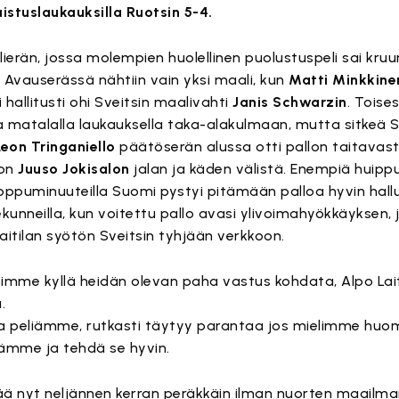
stuslaukauksilla Ruotsin 5-4.
välierän, jossa molempien huolellinen puolustuspeli sai kru
Avauserässä nähtiin vain yksi maali, kun
Matti Minkkine
 hallitusti ohi Sveitsin maalivahti
Janis Schwarzin
. Toise
 matalalla laukauksella taka-alakulmaan, mutta sitkeä Sv
Leon Tringaniello
päätöserän alussa otti pallon taitavas
oon
Juuso Jokisalon
jalan ja käden välistä. Enempiä huippu
loppuminuuteilla Suomi pystyi pitämään palloa hyvin hall
unneilla, kun voitettu pallo avasi ylivoimahyökkäyksen,
aitilan syötön Sveitsin tyhjään verkkoon.
esimme kyllä heidän olevan paha vastus kohdata, Alpo Lait
.
ta peliämme, rutkasti täytyy parantaa jos mielimme huo
ämme ja tehdä se hyvin.
jää nyt neljännen kerran peräkkäin ilman nuorten maailm