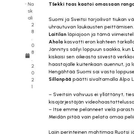
Na
Tšekki taas kaatoi omassaan rangai
sk
ali
Suomi ja Sveitsi tarjoilivat tiukan 
2
uhrautuvan laukausten peittämisen. 
8
Laitilan
läpiajoon ja tämä viimeisteli
.
Ahola
kasvatti eron kahteen tarkalla
0
Jännitys säilyi loppuun saakka, kun
8
kiskaisi sen oikeasta siivestä verkk
.
haastajalle kuitenkaan auennut, ja 
2
Hengähtää Suomi sai vasta loppusek
0
Sillanpää
päätti sivaltamalla Alpo L
2
1
– Sveitsin vahvuus ei yllättänyt, ti
kisajärjestäjän videohaastattelussa
– Itse emme pelanneet vielä paras
Meidän pitää vain pelata omaa peli
Lajin perinteinen mahtimaa Ruotsi 