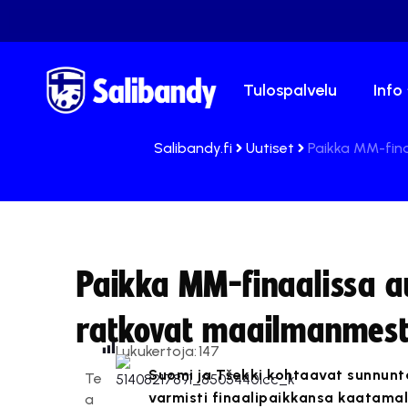
Tulospalvelu
Info
Salibandy.fi
Uutiset
Paikka MM-fina
Paikka MM-finaalissa a
ratkovat maailmanmest
Lukukertoja:
147
Suomi ja Tšekki kohtaavat sunnunt
Te
varmisti finaalipaikkansa kaatamall
a