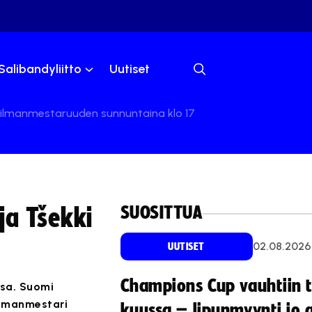
Salibandyliitto
Uutiset
ailmanmestaruuden sunnuntaina klo 17
SUOSITTUA
ja Tšekki
02.08.2026
UUTISET
Champions Cup vauhtiin 
ssa. Suomi
ailmanmestari
kuussa – lipunmyynti jo 