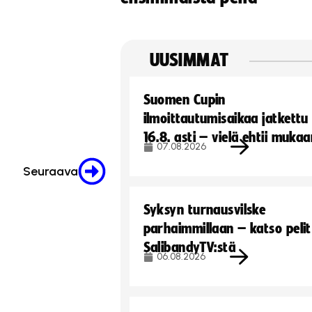
UUSIMMAT
Suomen Cupin
ilmoittautumisaikaa jatkettu
16.8. asti – vielä ehtii muka
07.08.2026
Seuraava
Syksyn turnausvilske
parhaimmillaan – katso pelit
SalibandyTV:stä
06.08.2026