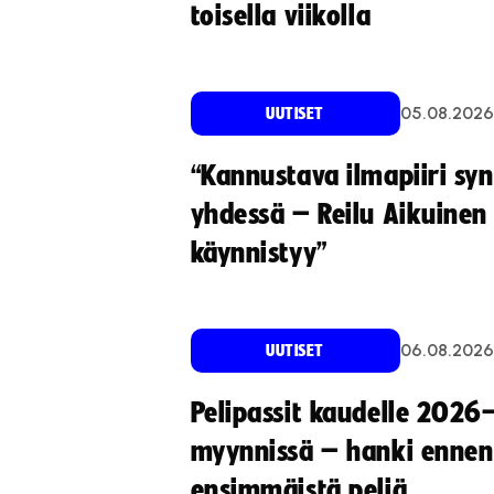
toisella viikolla
05.08.2026
UUTISET
“Kannustava ilmapiiri sy
yhdessä – Reilu Aikuinen 
käynnistyy”
06.08.2026
UUTISET
Pelipassit kaudelle 2026
myynnissä – hanki ennen
ensimmäistä peliä