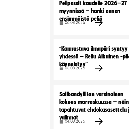
Pelipassit kaudelle 2026–27
myynnissä – hanki ennen
ensimmäistä peliä
06.08.2026
“Kannustava ilmapiiri syntyy
yhdessä – Reilu Aikuinen -pil
käynnistyy”
05.08.2026
Salibandyliiton varsinainen
kokous marraskuussa – näin
tapahtuvat ehdokasasettelu 
valinnat
04.08.2026