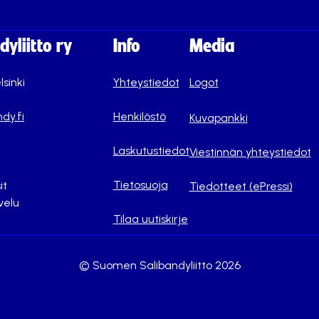
yliitto ry
Info
Media
lsinki
Yhteystiedot
Logot
dy.fi
Henkilöstö
Kuvapankki
Laskutustiedot
Viestinnän yhteystiedot
Tietosuoja
it
Tiedotteet (ePressi)
velu
Tilaa uutiskirje
© Suomen Salibandyliitto 2026