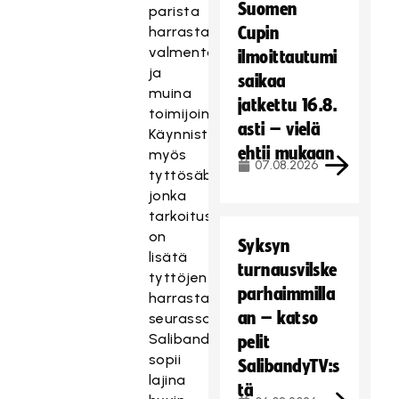
Suomen
parista
harrastajina,
Cupin
valmentajina
ilmoittautumi
ja
saikaa
muina
jatkettu 16.8.
toimijoina.
asti – vielä
Käynnistämme
ehtii mukaan
myös
07.08.2026
tyttösäbäprojektin,
jonka
tarkoitus
on
Syksyn
lisätä
turnausvilske
tyttöjen
parhaimmilla
harrastajamäärää
an – katso
seurassa.
Salibandy
pelit
sopii
SalibandyTV:s
lajina
tä