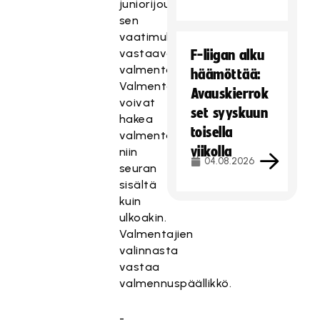
juniorijoukkueelle
sen
vaatimuksia
vastaava
F-liigan alku
valmentaja.
häämöttää:
Valmentajapaikkoja
Avauskierrok
voivat
set syyskuun
hakea
toisella
valmentajat
viikolla
niin
04.08.2026
seuran
sisältä
kuin
ulkoakin.
Valmentajien
valinnasta
vastaa
valmennuspäällikkö.
-