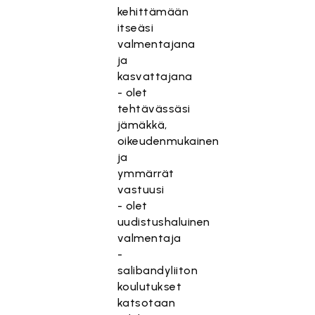
kehittämään
itseäsi
valmentajana
ja
kasvattajana
- olet
tehtävässäsi
jämäkkä,
oikeudenmukainen
ja
ymmärrät
vastuusi
- olet
uudistushaluinen
valmentaja
-
salibandyliiton
koulutukset
katsotaan