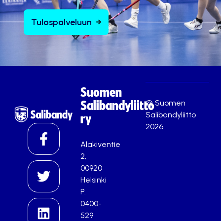
Tulospalveluun
Suomen
© Suomen
Salibandyliitto
Salibandyliitto
ry
2026
Alakiventie
2,
00920
Helsinki
P.
0400-
529