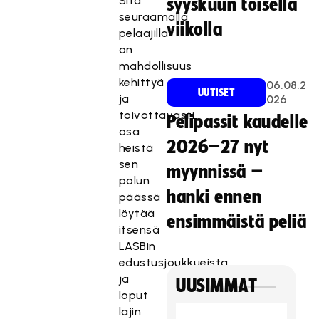
Sitä
syyskuun toisella
seuraamalla
viikolla
pelaajilla
on
mahdollisuus
kehittyä
06.08.2
UUTISET
ja
026
toivottavasti
Pelipassit kaudelle
osa
2026–27 nyt
heistä
sen
myynnissä –
polun
hanki ennen
päässä
löytää
ensimmäistä peliä
itsensä
LASBin
edustusjoukkueista
ja
UUSIMMAT
loput
lajin