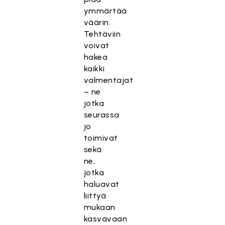
ymmärtää
väärin.
Tehtäviin
voivat
hakea
kaikki
valmentajat
– ne
jotka
seurassa
jo
toimivat
sekä
ne,
jotka
haluavat
liittyä
mukaan
kasvavaan