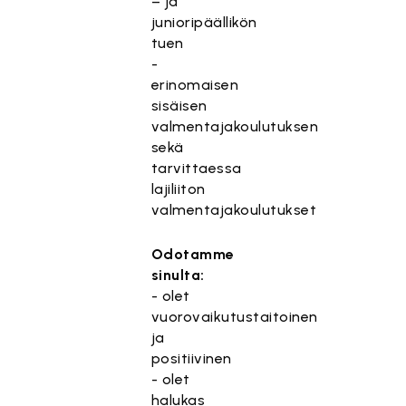
– ja
junioripäällikön
tuen
-
erinomaisen
sisäisen
valmentajakoulutuksen
sekä
tarvittaessa
lajiliiton
valmentajakoulutukset
Odotamme
sinulta:
- olet
vuorovaikutustaitoinen
ja
positiivinen
- olet
halukas