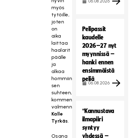
hyvin
06.08.2026
myös
tytöille,
joten
Pelipassit
on
aika
kaudelle
laittaa
2026–27 nyt
haalarit
myynnissä –
päälle
hanki ennen
ja
ensimmäistä
alkaa
hommiin
peliä
06.08.2026
sen
suhteen,
kommentoi
valmennuspäällikkö
“Kannustava
Kalle
ilmapiiri
Tyrkäs
.
syntyy
yhdessä –
Osana