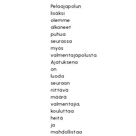
Pelaajapolun
lisäksi
olemme
alkaneet
puhua
seurassa
myös
valmentajapolusta.
Ajatuksena
on
luoda
seuraan
riittävä
määrä
valmentajia,
kouluttaa
heitä
ja
mahdollistaa