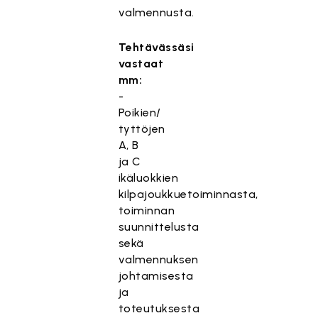
valmennusta.
Tehtävässäsi
vastaat
mm:
-
Poikien/
tyttöjen
A, B
ja C
ikäluokkien
kilpajoukkuetoiminnasta,
toiminnan
suunnittelusta
sekä
valmennuksen
johtamisesta
ja
toteutuksesta