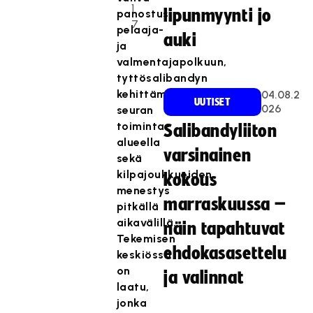
1
lipunmyynti jo
panostus
7
pelaaja-
auki
ja
valmentajapolkuun,
tyttösalibandyn
kehittäminen
04.08.2
UUTISET
026
seuran
toiminta-
Salibandyliiton
alueella
varsinainen
sekä
kilpajoukkueiden
kokous
menestys
marraskuussa –
pitkällä
aikavälillä.
näin tapahtuvat
Tekemisen
ehdokasasettelu
keskiössä
on
ja valinnat
laatu,
jonka