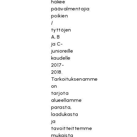
hakee
päävalmentajia
poikien
/
tyttöjen
A, B
ja C-
junioreille
kaudelle
2017-
2018.
Tarkoituksenamme
on
tarjota
alueellamme
parasta,
laadukasta
ja
tavoitteittemme
mukaista