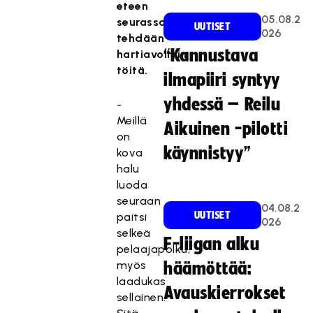
eteen
05.08.2
seurassa
UUTISET
026
tehdään
“Kannustava
hartiavoimin
töitä.
ilmapiiri syntyy
yhdessä – Reilu
-
Meillä
Aikuinen -pilotti
on
käynnistyy”
kova
halu
luoda
seuraan
04.08.2
UUTISET
paitsi
026
selkeä
F-liigan alku
pelaajapolku,
myös
häämöttää:
laadukas
Avauskierrokset
sellainen.