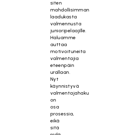
siten
mahdollisimman
laadukasta
valmennusta
junioripelaajille.
Haluamme
auttaa
motivoituneita
valmentajia
eteenpäin
urallaan.
Nyt
käynnistyvä
valmentajahaku
on
osa
prosessia,
eikä
sitä
pidä