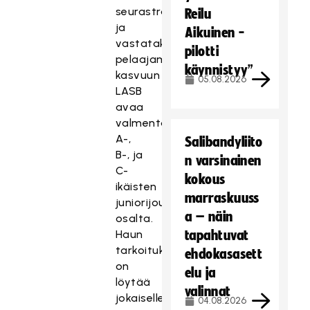
seurastrategiaa
Reilu
ja
Aikuinen -
vastatakseen
pilotti
pelaajamäärien
käynnistyy”
kasvuun
05.08.2026
LASB
avaa
valmentajahaun
A-,
Salibandyliito
B-, ja
n varsinainen
C-
kokous
ikäisten
marraskuuss
juniorijoukkueiden
a – näin
osalta.
Haun
tapahtuvat
tarkoituksena
ehdokasasett
on
elu ja
löytää
valinnat
jokaiselle
04.08.2026