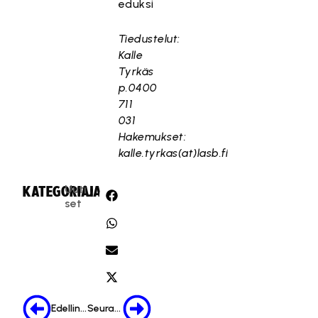
eduksi
Tiedustelut:
Kalle
Tyrkäs
p.0400
711
031
Hakemukset:
kalle.tyrkas(at)lasb.fi
Uuti
KATEGORIA:
JAA:
set
Edellinen
Seuraava