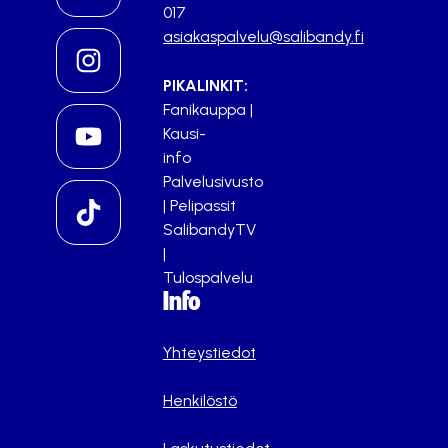
017
asiakaspalvelu@salibandy.fi
PIKALINKIT:
Fanikauppa
|
Kausi-
info
Palvelusivusto
|
Pelipassit
SalibandyTV
|
Tulospalvelu
Info
Yhteystiedot
Henkilöstö