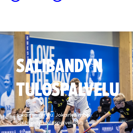
SALIBANDYN
TULOSPALVELU
Jokainen ottelu. Jokainen maali.
Salibandyn tulospalvelussa.