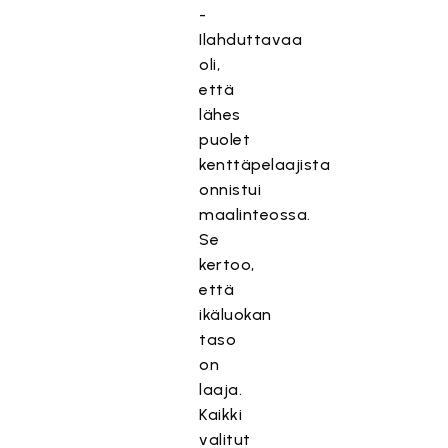
-
Ilahduttavaa
oli,
että
lähes
puolet
kenttäpelaajista
onnistui
maalinteossa.
Se
kertoo,
että
ikäluokan
taso
on
laaja.
Kaikki
valitut