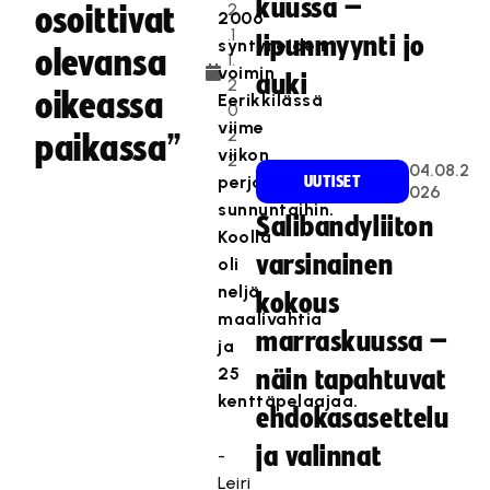
kuussa –
2
osoittivat
2006
.1
lipunmyynti jo
syntyneiden
olevansa
1.
voimin
auki
2
oikeassa
Eerikkilässä
0
viime
2
paikassa”
viikon
2
04.08.2
perjantaista
UUTISET
026
sunnuntaihin.
Salibandyliiton
Koolla
varsinainen
oli
neljä
kokous
maalivahtia
marraskuussa –
ja
25
näin tapahtuvat
kenttäpelaajaa.
ehdokasasettelu
ja valinnat
-
Leiri