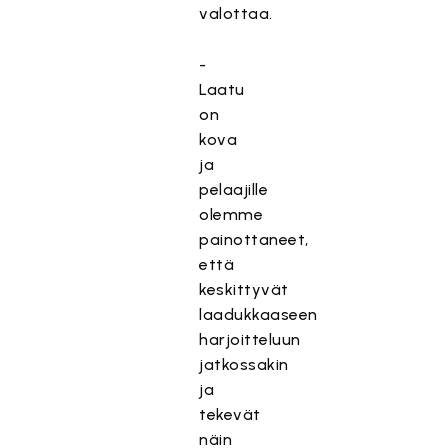
valottaa.
-
Laatu
on
kova
ja
pelaajille
olemme
painottaneet,
että
keskittyvät
laadukkaaseen
harjoitteluun
jatkossakin
ja
tekevät
näin