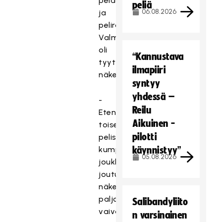
pelaaminen
peliä
06.08.2026
ja
pelirohkeus.
Valmennus
oli
“Kannustava
tyytyväinen
ilmapiiri
näkemäänsä.
syntyy
yhdessä –
-
Reilu
Etenkin
Aikuinen -
toisessa
pilotti
pelissä
kumpikin
käynnistyy”
05.08.2026
joukkue
joutui
näkemään
paljon
Salibandyliito
vaivaa
n varsinainen