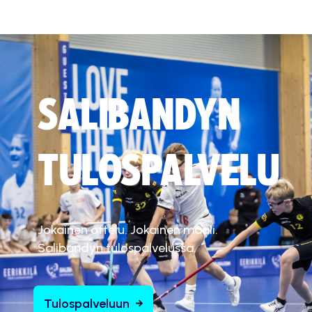
SALIBANDYN
TULOSPALVELU
Jokainen ottelu. Jokainen maali.
Salibandyn tulospalvelussa.
Tulospalveluun