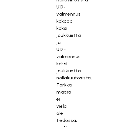
U19-
valmennus
kokoaa
kaksi
joukkuetta
ja
U17-
valmennus
kaksi
joukkuetta
nollakuutosista.
Tarkka
määrä
ei
vielä
ole
tiedossa,