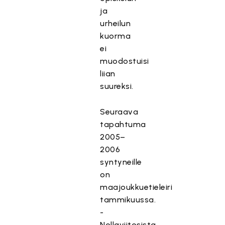
ja
urheilun
kuorma
ei
muodostuisi
liian
suureksi.
Seuraava
tapahtuma
2005–
2006
syntyneille
on
maajoukkuetieleiri
tammikuussa.
-
Nollaviitosista