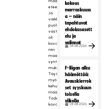
maalintekopaikkojen
kokous
eteen.
marraskuuss
Ja
a – näin
vaikka
tapahtuvat
puolustuksellinen
ehdokasasett
vaste
elu ja
oli
valinnat
kova,
04.08.2026
niin
maalipaikkoja
syntyi
F-liigan alku
mukavasti.
Täytyy
häämöttää:
myös
Avauskierrok
kehua
set syyskuun
maalivahteja.
toisella
Todella
viikolla
kovat
04.08.2026