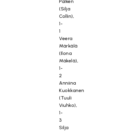
Palken
(Silja
Collin),
1-
1
Veera
Märkälä
(Ilona
Mäkelä),
1-
2
Anniina
Kuokkanen
(Tuuli
Viuhko),
1-
3
Silja