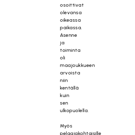
osoittivat
olevansa
oikeassa
paikassa.
Asenne
ja
toiminta
oli
maajoukkueen
arvoista
niin
kentällä
kuin
sen
ulkopuolella.
Myös
pelaajakohtaisille