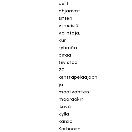
pelit
ohjaavat
sitten
viimeisiä
valintoja,
kun
ryhmää
pitää
tiivistää
20
kenttäpelaajaan
ja
maalivahtien
määrääkin
ikävä
kyllä
karsia,
Korhonen