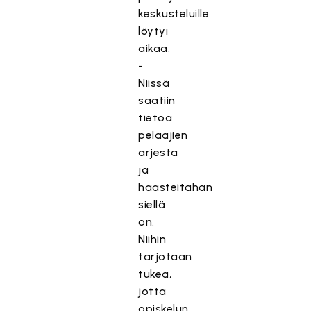
keskusteluille
löytyi
aikaa.
-
Niissä
saatiin
tietoa
pelaajien
arjesta
ja
haasteitahan
siellä
on.
Niihin
tarjotaan
tukea,
jotta
opiskelun