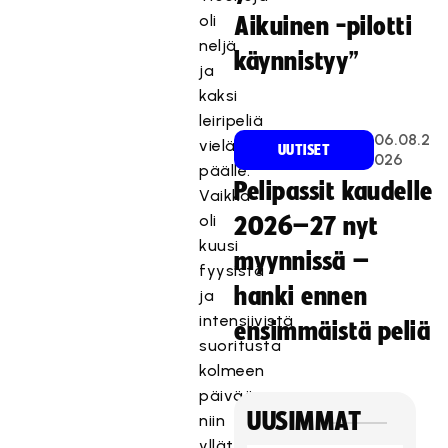
oli
Aikuinen -pilotti
neljä
käynnistyy”
ja
kaksi
leiripeliä
06.08.2
vielä
UUTISET
026
päälle.
Pelipassit kaudelle
Vaikka
oli
2026–27 nyt
kuusi
myynnissä –
fyysistä
hanki ennen
ja
intensiivistä
ensimmäistä peliä
suoritusta
kolmeen
päivään,
UUSIMMAT
niin
yllättävän