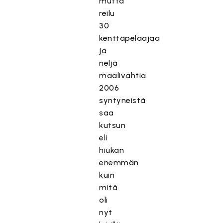
mutta
reilu
30
kenttäpelaajaa
ja
neljä
maalivahtia
2006
syntyneistä
saa
kutsun
eli
hiukan
enemmän
kuin
mitä
oli
nyt