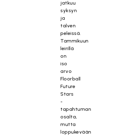
jatkuu
syksyn
ja
talven
peleissä.
Tammikuun
leirillä
on
iso
arvo
Floorball
Future
Stars
-
tapahtuman
osalta,
mutta
loppukevään