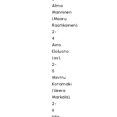
Alma
Manninen
(Maaru
Raatikainen),
2-
4
Aino
Eloluoto
(av),
2-
5
Minttu
Kotamäki
(Veera
Märkälä),
2-
6
Iida