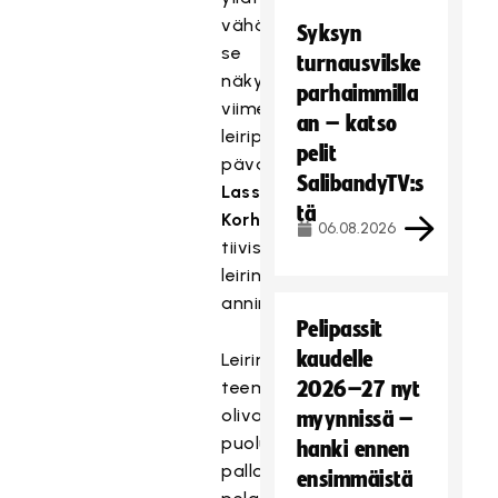
vähän
Syksyn
se
turnausvilske
näkyi
parhaimmilla
viimeisessä
an – katso
leiripelissä,
pelit
pävalmentaja
SalibandyTV:s
Lasse
tä
Korhonen
06.08.2026
tiivistää
leirin
annin.
Pelipassit
kaudelle
Leirin
teemoja
2026–27 nyt
olivat
myynnissä –
puolustuspelaaminen,
hanki ennen
pallollinen
ensimmäistä