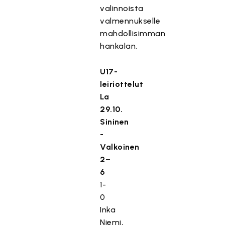
valinnoista
valmennukselle
mahdollisimman
hankalan.
U17-
leiriottelut
La
29.10.
Sininen
-
Valkoinen
2–
6
1-
0
Inka
Niemi,