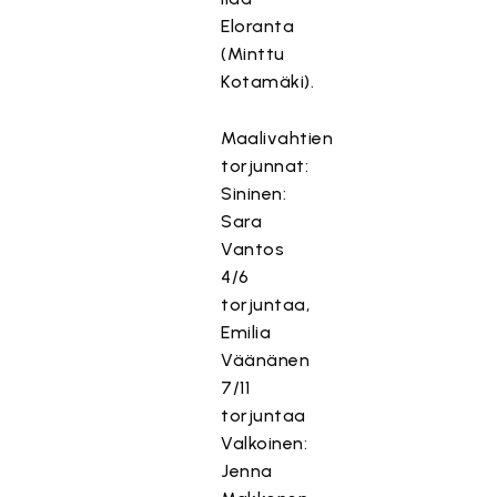
Eloranta
(Minttu
Kotamäki).
Maalivahtien
torjunnat:
Sininen:
Sara
Vantos
4/6
torjuntaa,
Emilia
Väänänen
7/11
torjuntaa
Valkoinen:
Jenna