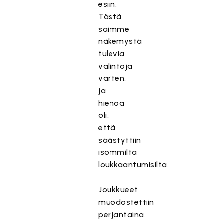
esiin.
Tästä
saimme
näkemystä
tulevia
valintoja
varten,
ja
hienoa
oli,
että
säästyttiin
isommilta
loukkaantumisilta.
Joukkueet
muodostettiin
perjantaina.