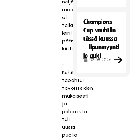
neljä
maalivahtia
oli
Champions
tällä
Cup vauhtiin
leirillä,
tässä kuussa
päävalmentaja
– lipunmyynti
kiittelee.
jo auki
02.08.2026
-
Kehitystä
tapahtui
tavoitteiden
mukaisesti
ja
pelaajista
tuli
uusia
puolia