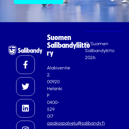
Suomen
© Suomen
Salibandyliitto
Salibandyliitto
ry
2026
Alakiventie
2,
00920
Helsinki
P.
0400-
529
017
asiakaspalvelu@salibandy.fi