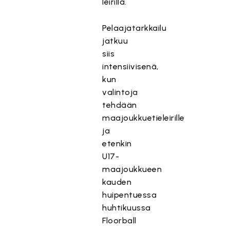
leirillä.
Pelaajatarkkailu
jatkuu
siis
intensiivisenä,
kun
valintoja
tehdään
maajoukkuetieleirille
ja
etenkin
U17-
maajoukkueen
kauden
huipentuessa
huhtikuussa
Floorball