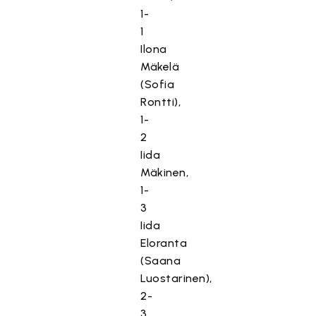
1-
1
Ilona
Mäkelä
(Sofia
Rontti),
1-
2
Iida
Mäkinen,
1-
3
Iida
Eloranta
(Saana
Luostarinen),
2-
3