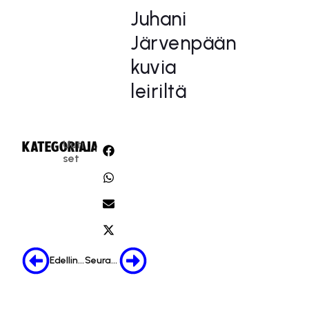
Juhani
Järvenpään
kuvia
leiriltä
Uuti
KATEGORIA:
JAA:
set
Edellinen
Seuraava