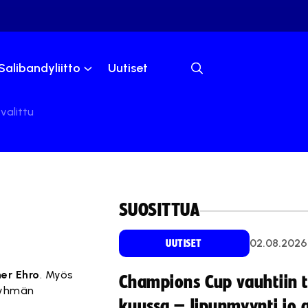
Salibandyliitto
Uutiset
valittu
SUOSITTUA
02.08.2026
UUTISET
ner Ehro
. Myös
Champions Cup vauhtiin 
ryhmän
kuussa – lipunmyynti jo 