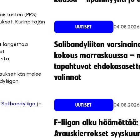
aistusten (PR3)
aukset. Kurinpitäjän
04.08.2026
UUTISET
Salibandyliiton varsinain
t langettaa
eet
kokous marraskuussa – 
esta.
tapahtuvat ehdokasasette
aukset käsittelee
valinnat
dyliigan
 Salibandyliiga
ja
04.08.2026
UUTISET
F-liigan alku häämöttää:
Avauskierrokset syyskuu