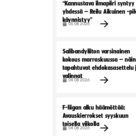
“Kannustava ilmapiiri syntyy
yhdessä – Reilu Aikuinen -pil
käynnistyy”
05.08.2026
Salibandyliiton varsinainen
kokous marraskuussa – näin
tapahtuvat ehdokasasettelu 
valinnat
04.08.2026
F-liigan alku häämöttää:
Avauskierrokset syyskuun
toisella viikolla
04.08.2026