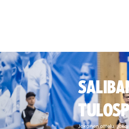
SALIBA
TULOSP
Jokainen ottelu. Joka