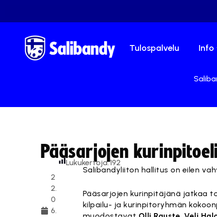
Tulospalvelu
Info
Saliba
Pääsarjojen kurinpitoel
Lukukertoja:
192
Salibandyliiton hallitus on eilen v
2
2.
Pääsarjojen kurinpitäjänä jatkaa to
0
kilpailu- ja kurinpitoryhmän kok
6.
muodostavat
Olli Rauste
,
Veli Hal