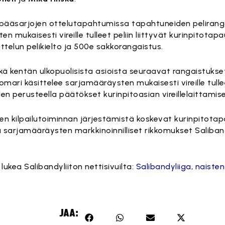
sti pääsarjojen ottelutapahtumissa tapahtuneiden pelirang
n mukaisesti vireille tulleet peliin liittyvät kurinpitotap
telun pelikielto ja 500e sakkorangaistus.
ä kentän ulkopuolisista asioista seuraavat rangaistukse
uomari käsittelee sarjamääräysten mukaisesti vireille tull
n perusteella päätökset kurinpitoasian vireillelaittamis
n kilpailutoiminnan järjestämistä koskevat kurinpitotap
 sarjamääräysten markkinoinnilliset rikkomukset Saliban
lukea Salibandyliiton nettisivuilta:
Salibandyliiga
,
naisten
JAA: