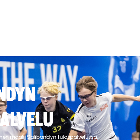
NDYN
ALVELU
inen maali. Salibandyn tulospalvelussa.