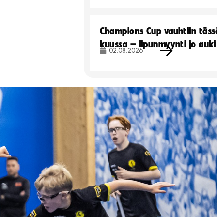
Champions Cup vauhtiin täss
kuussa – lipunmyynti jo auki
02.08.2026