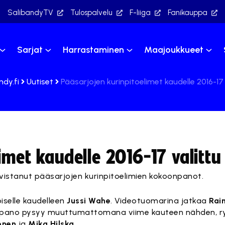
SalibandyTV
Tulospalvelu
F-liiga
Fanikauppa
Sarjat
Harrastaminen
Maajoukkueet
ndy.fi
Uutiset
Pääsarjojen kurinpitoelimet kaudelle 2016-17 
imet kaudelle 2016-17 valittu
ahvistanut pääsarjojen kurinpitoelimien kokoonpanot.
iselle kaudelleen
Jussi Wahe
. Videotuomarina jatkaa
Rai
oonpano pysyy muuttumattomana viime kauteen nähden, 
onen
ja
Mika Hilska
.