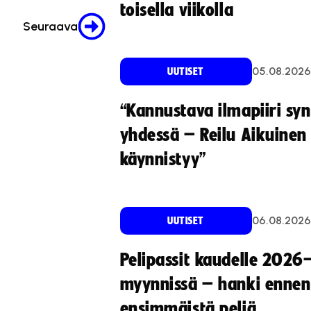
toisella viikolla
Seuraava
05.08.2026
UUTISET
“Kannustava ilmapiiri sy
yhdessä – Reilu Aikuinen 
käynnistyy”
06.08.2026
UUTISET
Pelipassit kaudelle 2026
myynnissä – hanki ennen
ensimmäistä peliä