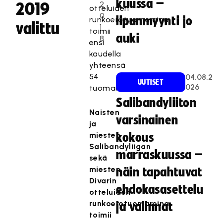
kuussa –
2
2019
otteluiden
0
lipunmyynti jo
runkoerotuomareina
valittu
1
toimii
auki
8
ensi
kaudella
yhteensä
54
04.08.2
UUTISET
026
tuomaria.
Salibandyliiton
Naisten
varsinainen
ja
miesten
kokous
Salibandyliigan
marraskuussa –
sekä
miesten
näin tapahtuvat
Divarin
ehdokasasettelu
otteluiden
runkoerotuomareina
ja valinnat
toimii