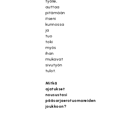
työlle,
auttaa
pitämään
itseni
kunnossa
ja
tuo
toki
myös
ihan
mukavat
sivutyön
tulot.
Mitkä
ajatukset
nousustasi
pääsarjaerotuomareiden
joukkoon?