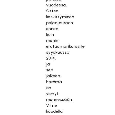
vuodessa.
Sitten
keskittyminen
pelaajauraan
ennen
kuin
menin
erotuomarikurssille
syyskuussa
2014,
ja
sen
jälkeen
homma
on
vienyt
mennessään.
Viime
kaudella