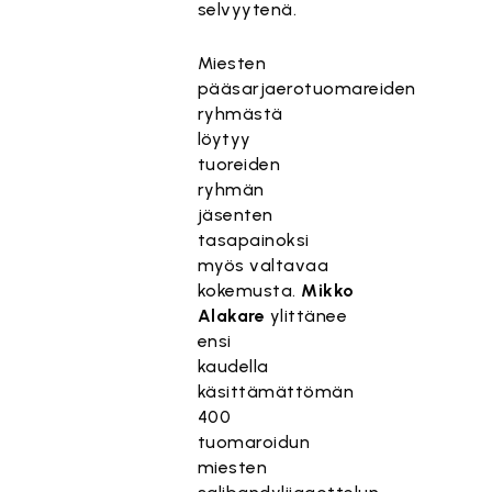
selvyytenä.
Miesten
pääsarjaerotuomareiden
ryhmästä
löytyy
tuoreiden
ryhmän
jäsenten
tasapainoksi
myös
valtavaa
kokemusta.
Mikko
Alakare
ylittänee
ensi
kaudella
käsittämättömän
400
tuomaroidun
miesten