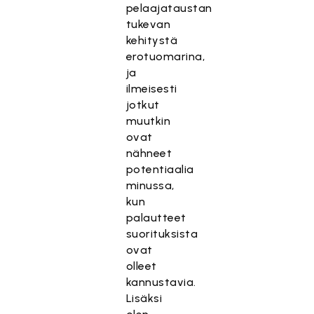
pelaajataustan
tukevan
kehitystä
erotuomarina,
ja
ilmeisesti
jotkut
muutkin
ovat
nähneet
potentiaalia
minussa,
kun
palautteet
suorituksista
ovat
olleet
kannustavia.
Lisäksi