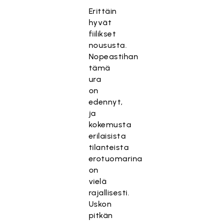
Erittäin
hyvät
fiilikset
noususta.
Nopeastihan
tämä
ura
on
edennyt,
ja
kokemusta
erilaisista
tilanteista
erotuomarina
on
vielä
rajallisesti.
Uskon
pitkän