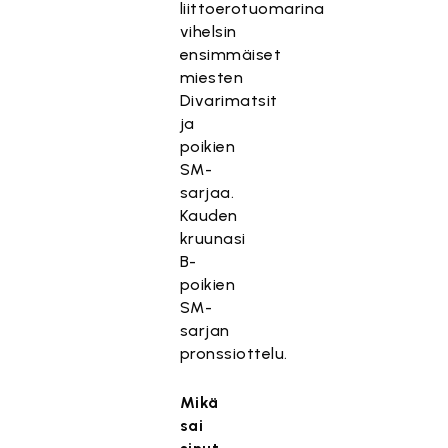
liittoerotuomarina
vihelsin
ensimmäiset
miesten
Divarimatsit
ja
poikien
SM-
sarjaa.
Kauden
kruunasi
B-
poikien
SM-
sarjan
pronssiottelu.
Mikä
sai