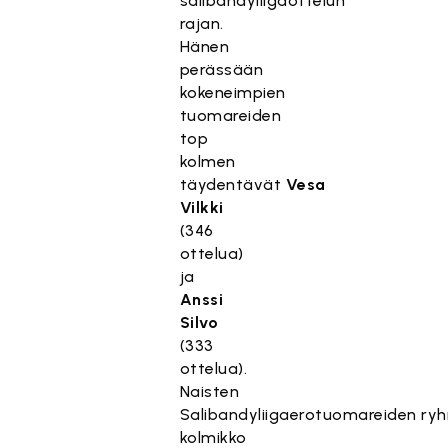
salibandyliigaottelun
rajan.
Hänen
perässään
kokeneimpien
tuomareiden
top
kolmen
täydentävät
Vesa
Vilkki
(346
ottelua)
ja
Anssi
Silvo
(333
ottelua).
Naisten
Salibandyliigaerotuomareiden
ry
kolmikko