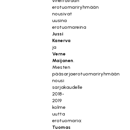
viheltävään
erotuomariryhmään
nousivat
uusina
erotuomareina
Jussi
Kanerva
ja
Verne
Maijanen
.
Miesten
pääsarjaerotuomariryhmään
nousi
sarjakaudelle
2018-
2019
kolme
uutta
erotuomaria:
Tuomas