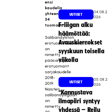
ensi
kaudella
04.08.2
yhteensä
UUTISET
026
54
F-liigan alku
tuomaria.
häämöttää:
Salibandyliiton
Avauskierrokset
erotuomarivaliokunta
on
syyskuun toisella
nimetty
viikolla
pääsarjojen
erotuomarit
sarjakaudelle
2018-
05.08.2
UUTISET
2019.
026
Naisten
“Kannustava
salibandyliigaan
ilmapiiri syntyy
on
nimetty
yhdessä – Reilu