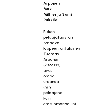
Arponen
,
Max
Millner
ja
Sami
Rukkila
.
Pitkän
pelaajataustan
omaava
lappeenrantalainen
Tuomas
Arponen
(
kuvassa
)
avasi
omaa
uraansa
(niin
pelaajana
kuin
erotuomarinakin)