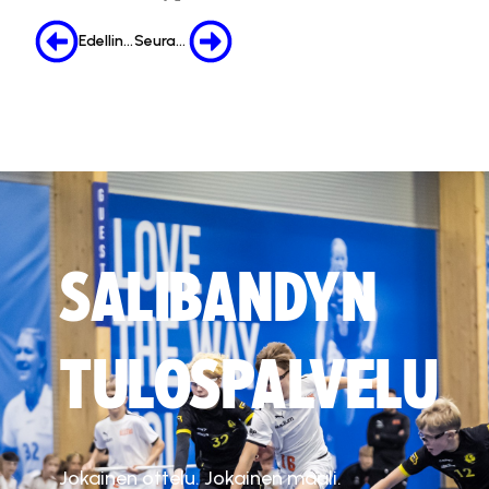
Edellinen
Seuraava
SALIBANDYN
TULOSPALVELU
Jokainen ottelu. Jokainen maali.