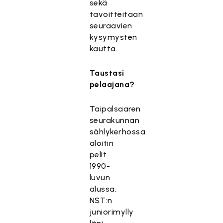
sekä
tavoitteitaan
seuraavien
kysymysten
kautta.
Taustasi
pelaajana?
Taipalsaaren
seurakunnan
sählykerhossa
aloitin
pelit
1990-
luvun
alussa.
NST:n
juniorimylly