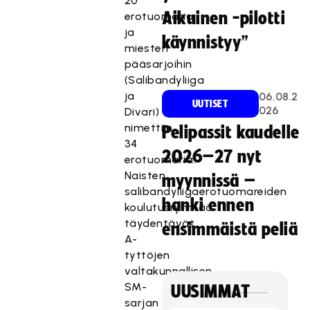
20
Aikuinen -pilotti
erotuomaria,
ja
käynnistyy”
miesten
pääsarjoihin
(Salibandyliiga
ja
06.08.2
UUTISET
026
Divari)
nimettiin
Pelipassit kaudelle
34
2026–27 nyt
erotuomaria.
Naisten
myynnissä –
salibandyliigaerotuomareiden
hanki ennen
koulutusryhmää
täydentävät
ensimmäistä peliä
A-
tyttöjen
valtakunnallisen
SM-
UUSIMMAT
sarjan