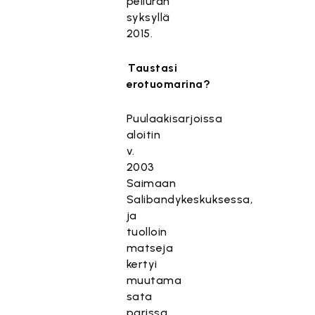
peliuran
syksyllä
2015.
Taustasi
erotuomarina?
Puulaakisarjoissa
aloitin
v.
2003
Saimaan
Salibandykeskuksessa,
ja
tuolloin
matseja
kertyi
muutama
sata
parissa