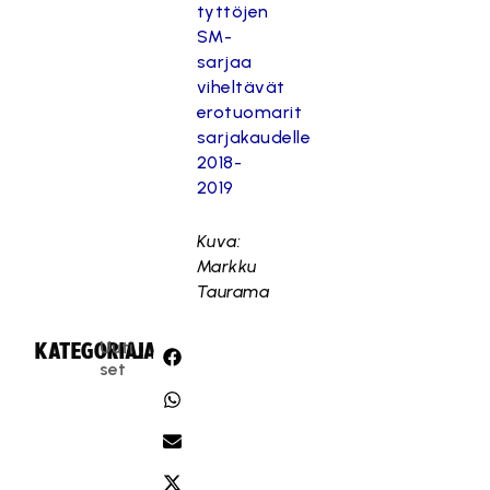
tyttöjen
SM-
sarjaa
viheltävät
erotuomarit
sarjakaudelle
2018-
2019
Kuva:
Markku
Taurama
Uuti
KATEGORIA:
JAA:
set