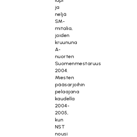
läpi
ja
neljä
SM-
mitalia,
joiden
kruununa
A-
nuorten
Suomenmestaruus
2004.
Miesten
pääsarjoihin
pelaajana
kaudella
2004-
2005,
kun
NST
nousi