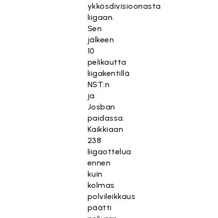
ykkösdivisioonasta
liigaan.
Sen
jälkeen
10
pelikautta
liigakentillä
NST:n
ja
Josban
paidassa.
Kaikkiaan
238
liigaottelua
ennen
kuin
kolmas
polvileikkaus
päätti