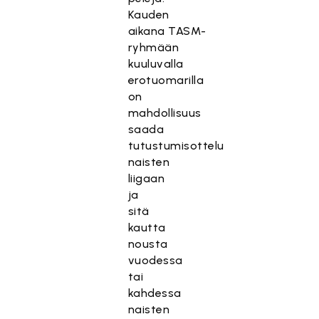
Kauden
aikana
TASM-
ryhmään
kuuluvalla
erotuomarilla
on
mahdollisuus
saada
tutustumisottelu
naisten
liigaan
ja
sitä
kautta
nousta
vuodessa
tai
kahdessa
naisten