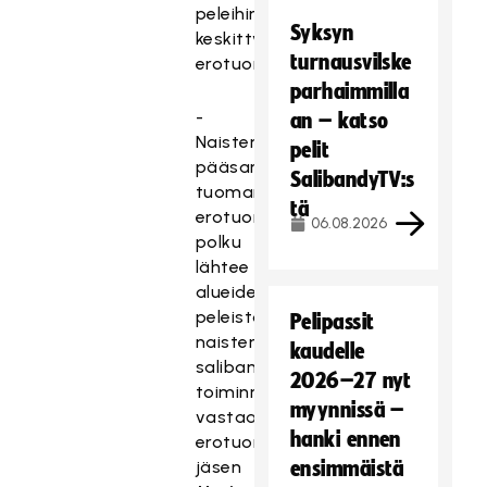
peleihin
Syksyn
keskittyvät
kahdeksan
turnausvilske
erotuomaria.
parhaimmilla
-
an – katso
Naisten
pelit
pääsarjassa
SalibandyTV:s
tuomaroivien
tä
erotuomareiden
06.08.2026
polku
lähtee
alueiden
peleistä,
Pelipassit
naisten
kaudelle
salibandyliigaerotuomareiden
2026–27 nyt
toiminnasta
myynnissä –
vastaava
hanki ennen
erotuomarivaliokunnan
jäsen
ensimmäistä