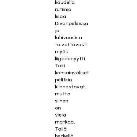
kaudella
rutiinia
lisää
Divaripeleissä
ja
lähivuosina
toivottavasti
myös
liigadebyytti.
Toki
kansainväliset
pelitkin
kiinnostavat,
mutta
siihen
on
vielä
matkaa.
Tällä
hetkellä