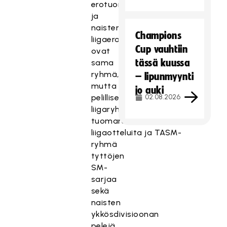
erotuomariryhmä
ja
naisten
Champions
liigaerotuomarit
Cup vauhtiin
ovat
tässä kuussa
sama
ryhmä,
– lipunmyynti
mutta
jo auki
pelillisesti
02.08.2026
liigaryhmä
tuomaroi
liigaotteluita
ja
TASM-
ryhmä
tyttöjen
SM-
sarjaa
sekä
naisten
ykkösdivisioonan
pelejä.