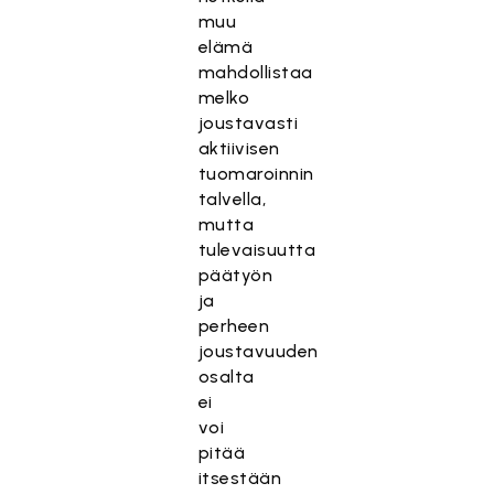
muu
elämä
mahdollistaa
melko
joustavasti
aktiivisen
tuomaroinnin
talvella,
mutta
tulevaisuutta
päätyön
ja
perheen
joustavuuden
osalta
ei
voi
pitää
itsestään