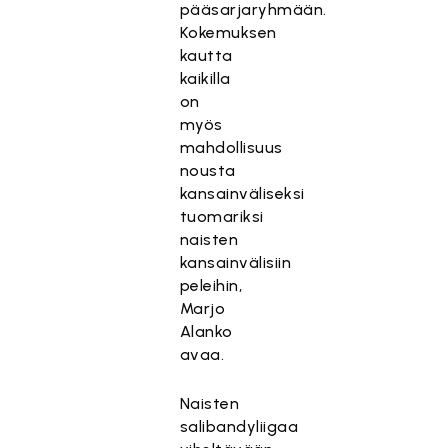
pääsarjaryhmään.
Kokemuksen
kautta
kaikilla
on
myös
mahdollisuus
nousta
kansainväliseksi
tuomariksi
naisten
kansainvälisiin
peleihin,
Marjo
Alanko
avaa.
Naisten
salibandyliigaa