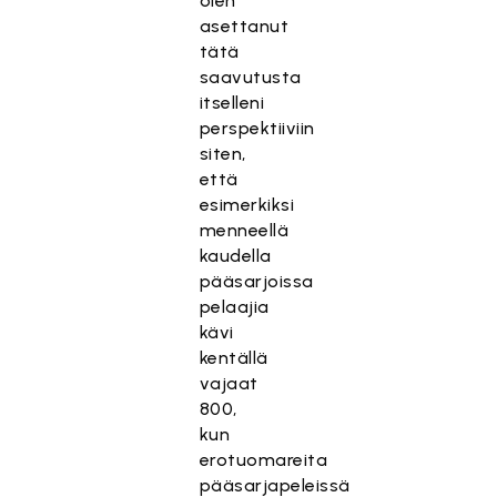
olen
asettanut
tätä
saavutusta
itselleni
perspektiiviin
siten,
että
esimerkiksi
menneellä
kaudella
pääsarjoissa
pelaajia
kävi
kentällä
vajaat
800,
kun
erotuomareita
pääsarjapeleissä