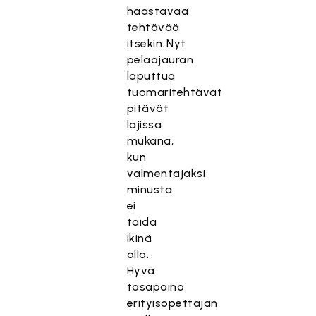
haastavaa
tehtävää
itsekin.
Nyt
pelaajauran
loputtua
tuomaritehtävät
pitävät
lajissa
mukana,
kun
valmentajaksi
minusta
ei
taida
ikinä
olla.
Hyvä
tasapaino
erityisopettajan