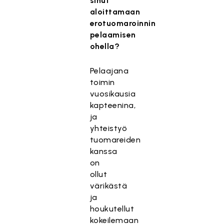
sinut
aloittamaan
erotuomaroinnin
pelaamisen
ohella?
Pelaajana
toimin
vuosikausia
kapteenina,
ja
yhteistyö
tuomareiden
kanssa
on
ollut
värikästä
ja
houkutellut
kokeilemaan