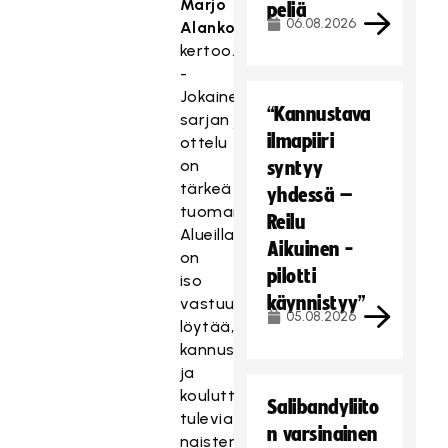
Marjo
peliä
06.08.2026
Alanko
kertoo.
-
Jokainen
“Kannustava
sarjan
jokainen
ilmapiiri
ottelu
on
syntyy
tärkeä
yhdessä –
tuomarin
kehityskaarelle.
Reilu
Alueilla
Aikuinen -
on
pilotti
iso
käynnistyy”
vastuu
05.08.2026
löytää,
kannustaa
ja
kouluttaa
Salibandyliito
tulevia
n varsinainen
naisten