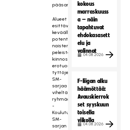
kokous
pääsarjaviheltäjiä.
marraskuuss
Alueet
a – näin
esittävät
tapahtuvat
keväällä
ehdokasasett
potentiaalisia
elu ja
naisten
valinnat
peleistä
04.08.2026
kiinnostuneita
erotuomareita
tyttöjen
SM-
F-liigan alku
sarjaa
häämöttää:
viheltävien
Avauskierrok
ryhmään.
set syyskuun
-
toisella
Koulutuksellisesti
tyttöjen
SM-
viikolla
04.08.2026
sarjan