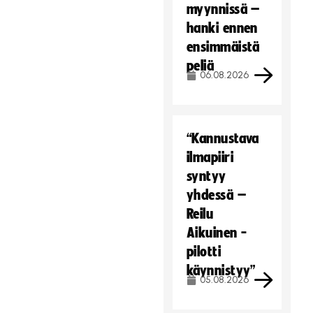
myynnissä –
hanki ennen
ensimmäistä
peliä
06.08.2026
“Kannustava
ilmapiiri
syntyy
yhdessä –
Reilu
Aikuinen -
pilotti
käynnistyy”
05.08.2026