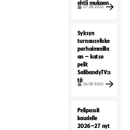
ehtii mukaan
07.08.2026
Syksyn
turnausvilske
parhaimmilla
an – katso
pelit
SalibandyTV:s
tä
06.08.2026
Pelipassit
kaudelle
2026–27 nyt