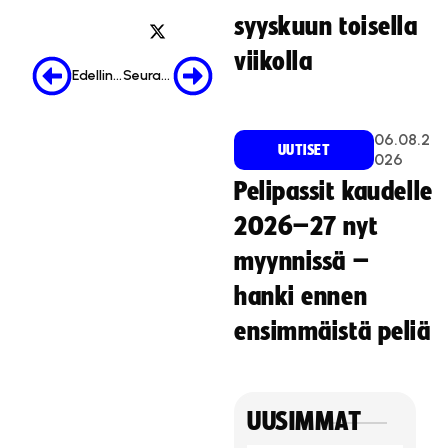
syyskuun toisella
viikolla
Edellinen
Seuraava
06.08.2
UUTISET
026
Pelipassit kaudelle
2026–27 nyt
myynnissä –
hanki ennen
ensimmäistä peliä
UUSIMMAT