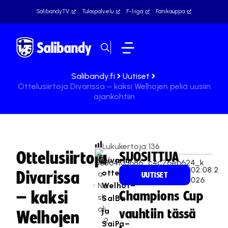
SalibandyTV
Tulospalvelu
F-liiga
Fanikauppa
Salibandy.fi
Uutiset
Ottelusiirtoja Divarissa – kaksi Welhojen peliä uusiin
ajankohtiin
Lukukertoja:
136
Ottelusiirtoja
SUOSITTUA
Divarin
Te
02.08.2
ottelut
Divarissa
a
UUTISET
026
Na
Welhot–
– kaksi
Champions Cup
sk
SalBa
ali
ja
vauhtiin tässä
Welhojen
2
SaiPa–