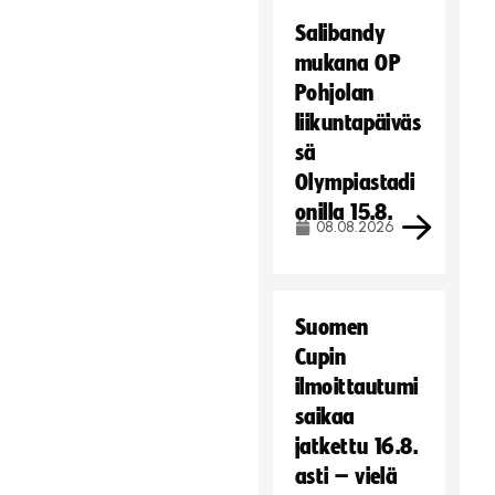
Salibandy
mukana OP
Pohjolan
liikuntapäiväs
sä
Olympiastadi
onilla 15.8.
08.08.2026
Suomen
Cupin
ilmoittautumi
saikaa
jatkettu 16.8.
asti – vielä