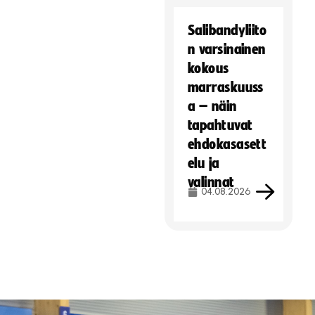
Salibandyliito
n varsinainen
kokous
marraskuuss
a – näin
tapahtuvat
ehdokasasett
elu ja
valinnat
04.08.2026