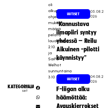
oli
alkuperäisen
05.08.2
UUTISET
026
ohjelman
mukaan
“Kannustava
määrä
ilmapiiri syntyy
pelata
yhdessä – Reilu
lauantaina
2.10.
Aikuinen -pilotti
ja
käynnistyy”
SaiPa–
Welhot
sunnuntaina
04.08.2
3.10.
UUTISET
026
Uuti
KATEGORIA:
JAA:
F-liigan alku
set
häämöttää:
Avauskierrokset