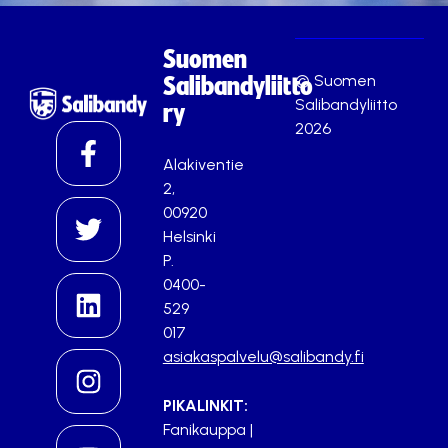
Suomen
© Suomen
Salibandyliitto
Salibandyliitto
ry
2026
Alakiventie
2,
00920
Helsinki
P.
0400-
529
017
asiakaspalvelu@salibandy.fi
PIKALINKIT:
Fanikauppa
|