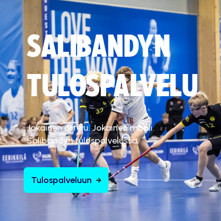
SALIBANDYN
TULOSPALVELU
Jokainen ottelu. Jokainen maali.
Salibandyn tulospalvelussa.
Tulospalveluun