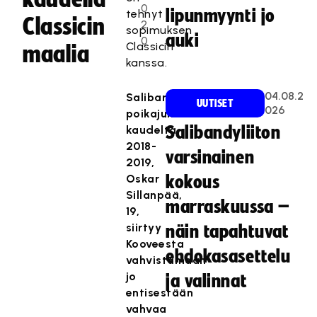
0
lipunmyynti jo
tehnyt
Classicin
2
sopimuksen
auki
0
Classicin
maalia
kanssa.
04.08.2
Salibandyliiton
UUTISET
026
poikajuniori
kaudelta
Salibandyliiton
2018-
varsinainen
2019,
Oskar
kokous
Sillanpää,
marraskuussa –
19,
siirtyy
näin tapahtuvat
Kooveesta
ehdokasasettelu
vahvistamaan
jo
ja valinnat
entisestään
vahvaa