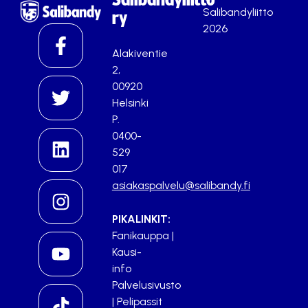
Salibandyliitto
ry
2026
Alakiventie
2,
00920
Helsinki
P.
0400-
529
017
asiakaspalvelu@salibandy.fi
PIKALINKIT:
Fanikauppa
|
Kausi-
info
Palvelusivusto
|
Pelipassit