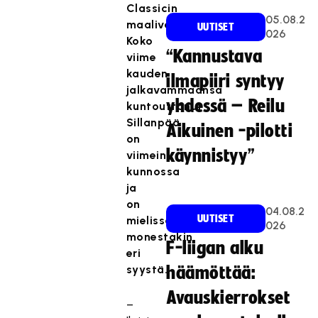
Classicin
05.08.2
maalivahtiosastoa.
UUTISET
026
Koko
“Kannustava
viime
kauden
ilmapiiri syntyy
jalkavammaansa
yhdessä – Reilu
kuntouttanut
Sillanpää
Aikuinen -pilotti
on
käynnistyy”
viimein
kunnossa
ja
on
04.08.2
UUTISET
mielissään
026
monestakin
F-liigan alku
eri
syystä.
häämöttää:
Avauskierrokset
–