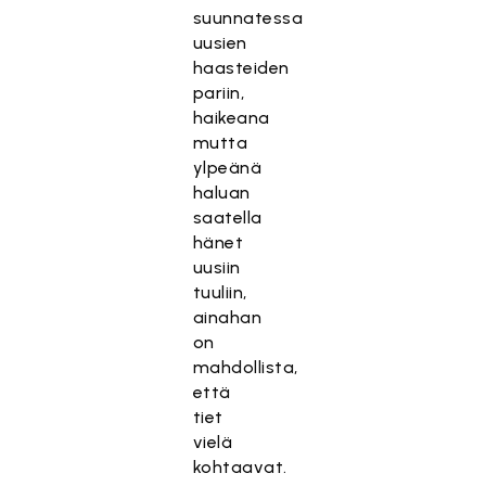
suunnatessa
uusien
haasteiden
pariin,
haikeana
mutta
ylpeänä
haluan
saatella
hänet
uusiin
tuuliin,
ainahan
on
mahdollista,
että
tiet
vielä
kohtaavat.