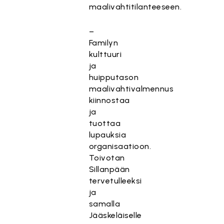
maalivahtitilanteeseen.
–
Familyn
kulttuuri
ja
huipputason
maalivahtivalmennus
kiinnostaa
ja
tuottaa
lupauksia
organisaatioon.
Toivotan
Sillanpään
tervetulleeksi
ja
samalla
Jääskeläiselle