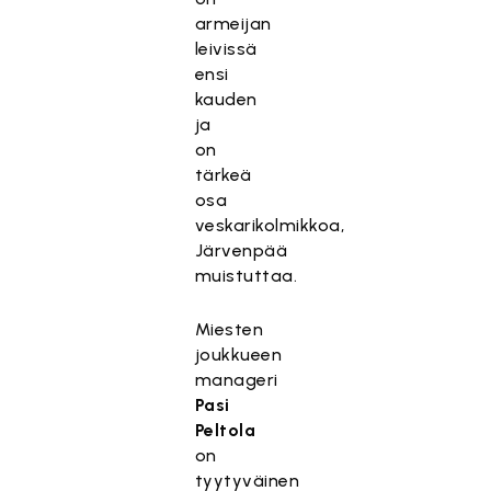
armeijan
leivissä
ensi
kauden
ja
on
tärkeä
osa
veskarikolmikkoa,
Järvenpää
muistuttaa.
Miesten
joukkueen
manageri
Pasi
Peltola
on
tyytyväinen