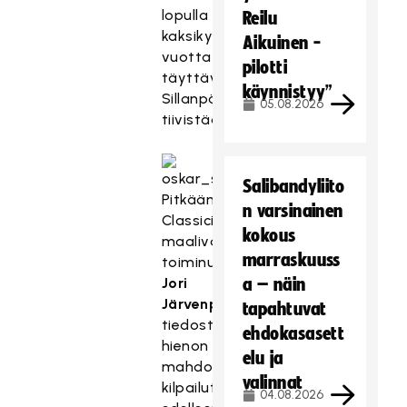
lopulla
Reilu
kaksikymmentä
Aikuinen -
vuotta
pilotti
täyttävä
käynnistyy”
Sillanpää
05.08.2026
tiivistää.
Salibandyliito
Pitkään
n varsinainen
Classicin
kokous
maalivahtivalmentajana
marraskuuss
toiminut
Jori
a – näin
Järvenpää
tapahtuvat
tiedostaa
ehdokasasett
hienon
elu ja
mahdollisuuden
valinnat
kilpailutilanteen
04.08.2026