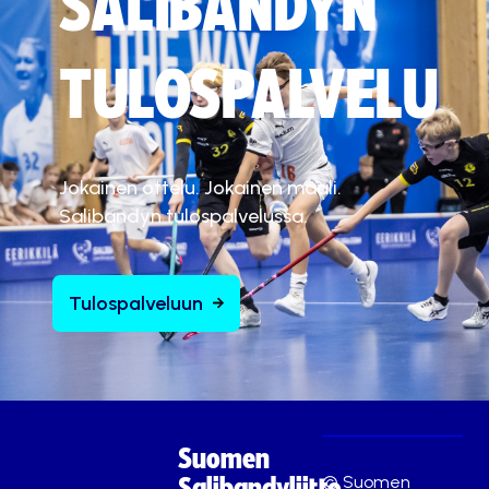
SALIBANDYN
TULOSPALVELU
Jokainen ottelu. Jokainen maali.
Salibandyn tulospalvelussa.
Tulospalveluun
Suomen
© Suomen
Salibandyliitto