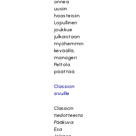
onnea
uusiin
haasteisiin.
Lopullinen
joukkue
julkaistaan
myöhemmin
keväällä,
manageri
Peltola
päättää.
Classicin
sivuille
Classicin
tiedotteesta
Pääkuva:
Esa