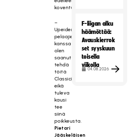
edelleen
koventuessa.
–
F-liigan alku
Upeiden
häämöttää:
pelaajien
Avauskierrok
kanssa
set syyskuun
olen
toisella
saanut
viikolla
tehdä
04.08.2026
töitä
Classicissa
eikä
tuleva
kausi
tee
siinä
poikkeusta.
Pietari
Jääskeläisen