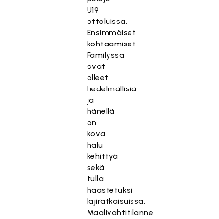
U19
otteluissa.
Ensimmäiset
kohtaamiset
Familyssa
ovat
olleet
hedelmällisiä
ja
hänellä
on
kova
halu
kehittyä
sekä
tulla
haastetuksi
lajiratkaisuissa.
Maalivahtitilanne