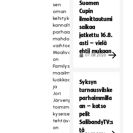
Suomen
sen
Cupin
oman
kehitykseni
ilmoittautumi
kannalta
saikaa
parhaana
jatkettu 16.8.
mahdollisena
asti – vielä
vaihtoehtona.
ehtii mukaan
Maalivahtivalmennus
07.08.2026
on
Familyssa
maailman
luokkaa
Syksyn
ja
turnausvilske
Jori
parhaimmilla
Järvenpään
an – katso
toimiminen
pelit
kyseisessä
tehtävässä
SalibandyTV:s
on
tä