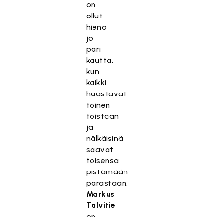
on
ollut
hieno
jo
pari
kautta,
kun
kaikki
haastavat
toinen
toistaan
ja
nälkäisinä
saavat
toisensa
pistämään
parastaan.
Markus
Talvitie
on