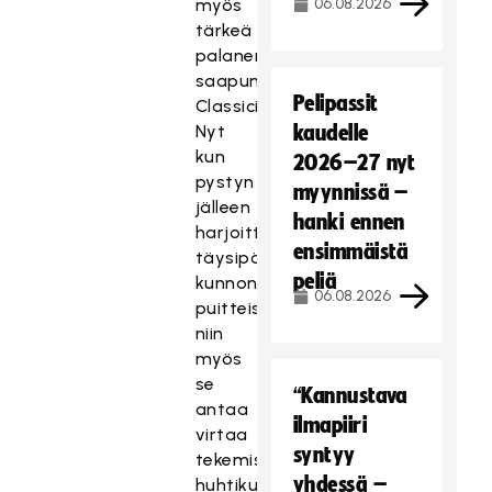
myös
06.08.2026
tärkeä
palanen
saapumiseeni
Pelipassit
Classiciin.
Nyt
kaudelle
kun
2026–27 nyt
pystyn
myynnissä –
jälleen
hanki ennen
harjoittelemaan
ensimmäistä
täysipäiväisesti
peliä
kunnon
06.08.2026
puitteissa
niin
myös
se
“Kannustava
antaa
ilmapiiri
virtaa
syntyy
tekemiseen,
yhdessä –
huhtikuun