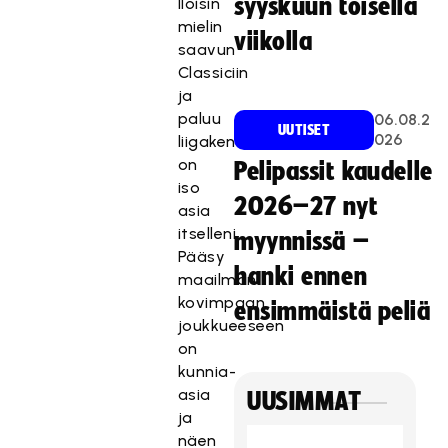
syyskuun toisella
Iloisin
mielin
viikolla
saavun
Classiciin
ja
paluu
06.08.2
UUTISET
026
liigakentille
on
Pelipassit kaudelle
iso
2026–27 nyt
asia
itselleni.
myynnissä –
Pääsy
hanki ennen
maailman
kovimpaan
ensimmäistä peliä
joukkueeseen
on
kunnia-
asia
UUSIMMAT
ja
näen