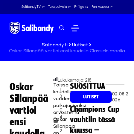
SalibandyTV
Tulospalvelu
F-liiga
Fanikauppa
Salibandy.fi
Uutiset
Oskar Sillanpää vartioi ensi kaudella Classicin maalia
Lukukertoja:
218
Oskar
Toissa
SUOSITTUA
1
kaudella
02.08.2
Sillanpää
3
UUTISET
vuoden
026
.
poikajunioriksi
vartioi
Champions Cup
0
arvostettu
4
vauhtiin tässä
Oskar
ensi
.
Sillanpää
kuussa –
2
kaudella
on