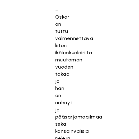
–
Oskar
on
tuttu
valmennettava
liiton
ikäluokkaleiriltä
muutaman
vuoden
takaa
ja
hän
on
nähnyt
jo
pääsarjamaailmaa
sekä
kansainvälisiä
pelejä