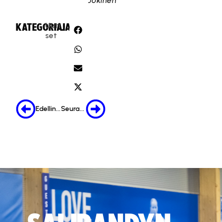
Jokinen
Uuti
KATEGORIA:
JAA:
set
Edellinen
Seuraava