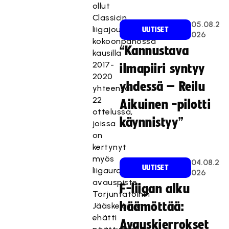
ollut
Classicin
05.08.2
liigajoukkueen
UUTISET
026
kokoonpanossa
“Kannustava
kausilla
2017-
ilmapiiri syntyy
2020
yhdessä – Reilu
yhteensä
22
Aikuinen -pilotti
ottelussa,
käynnistyy”
joissa
on
kertynyt
myös
04.08.2
UUTISET
liigauran
026
avauspiste.
F-liigan alku
Torjuntatöihin
häämöttää:
Jääskeläinen
ehätti
Avauskierrokset