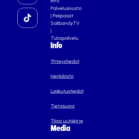
info
Palvelusivusto
|
Pelipassit
SalibandyTV
|
Tulospalvelu
Info
Yhteystiedot
Henkilöstö
Laskutustiedot
Tietosuoja
Tilaa uutiskirje
Media