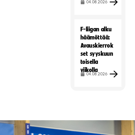
04.08.2026
F-liigan alku
häämöttää:
Avauskierrok
set syyskuun
toisella
viikolla
04.08.2026