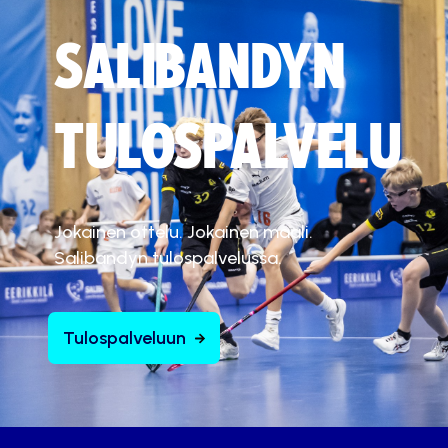
SALIBANDYN
TULOSPALVELU
Jokainen ottelu. Jokainen maali.
Salibandyn tulospalvelussa.
Tulospalveluun