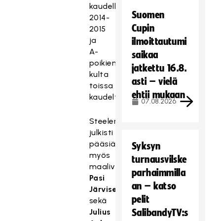
kaudella
Suomen
2014-
Cupin
2015
ja
ilmoittautumi
A-
saikaa
poikien
jatkettu 16.8.
kulta
asti – vielä
toissa
ehtii mukaan
kaudelta.
07.08.2026
Steelers
julkisti
pääsiäisviikolla
Syksyn
myös
turnausvilske
maalivahti
parhaimmilla
Pasi
an – katso
Järvisen
pelit
sekä
Julius
SalibandyTV:s