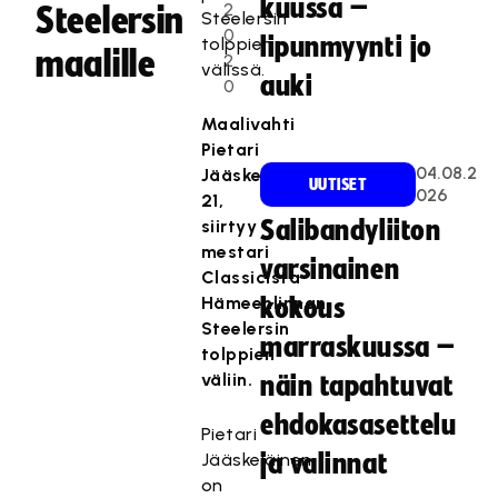
kuussa –
2
Steelersin
Steelersin
0
lipunmyynti jo
tolppien
maalille
2
välissä.
auki
0
Maalivahti
Pietari
04.08.2
Jääskeläinen,
UUTISET
026
21,
siirtyy
Salibandyliiton
mestari
varsinainen
Classicista
Hämeenlinnan
kokous
Steelersin
marraskuussa –
tolppien
väliin.
näin tapahtuvat
ehdokasasettelu
Pietari
Jääskeläinen
ja valinnat
on