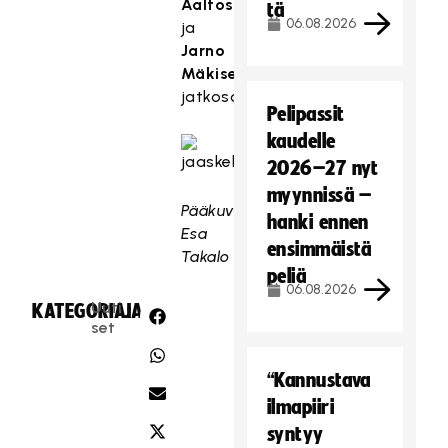
Aaltosen
tä
06.08.2026
ja
Jarno
Mäkisen
jatkosopimukset.
Pelipassit
kaudelle
2026–27 nyt
myynnissä –
Pääkuva:
hanki ennen
Esa
ensimmäistä
Takalo
peliä
06.08.2026
Uuti
KATEGORIA:
JAA:
set
“Kannustava
ilmapiiri
syntyy