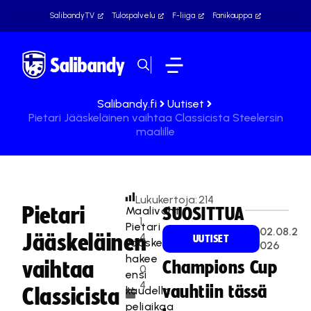
SalibandyTV
Tulospalvelu
F-liiga
Fanikauppa
Salibandy.fi
Uutiset
Pietari Jääskeläinen vaihtaa Classicista Steelersin
maalille
Lukukertoja:
214
Pietari
Maalivahti
SUOSITTUA
1
Pietari
02.08.2
Jääskeläinen
4
UUTISET
Jääskeläinen
026
.
hakee
vaihtaa
Champions Cup
0
ensi
4
vauhtiin tässä
kaudella
Classicista
.
peliaikaa