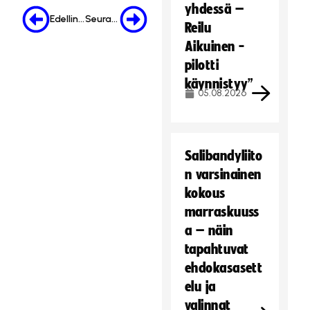
yhdessä –
Edellinen
Seuraava
Reilu
Aikuinen -
pilotti
käynnistyy”
05.08.2026
Salibandyliito
n varsinainen
kokous
marraskuuss
a – näin
tapahtuvat
ehdokasasett
elu ja
valinnat