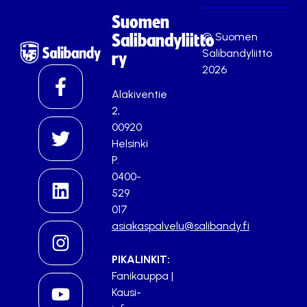
Suomen
© Suomen
Salibandyliitto
Salibandyliitto
ry
2026
Alakiventie
2,
00920
Helsinki
P.
0400-
529
017
asiakaspalvelu@salibandy.fi
PIKALINKIT:
Fanikauppa
|
Kausi-