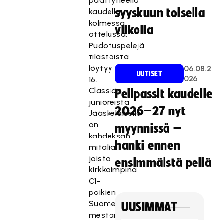
päättyneellä
syyskuun toisella
kaudella
kolmessa
viikolla
ottelussa.
Pudotuspelejä
tilastoista
löytyy
06.08.2
UUTISET
026
16.
Classicin
Pelipassit kaudelle
junioreista
2026–27 nyt
Jääskeläisellä
on
myynnissä –
kahdeksan
hanki ennen
mitalia,
joista
ensimmäistä peliä
kirkkaimpina
C1-
poikien
Suomen
UUSIMMAT
mestaruus