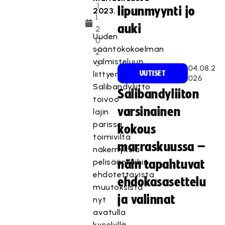
.1
lipunmyynti jo
2023.
1.
auki
2
Uuden
0
sääntökokoelman
2
valmisteluun
3
04.08.2
liittyen
UUTISET
026
Salibandyliitto
Salibandyliiton
toivoo
varsinainen
lajin
parissa
kokous
toimivilta
marraskuussa –
näkemyksiä
pelisääntöihin
näin tapahtuvat
ehdotettavista
ehdokasasettelu
muutoksista
ja valinnat
nyt
avatulla
kyselyllä.