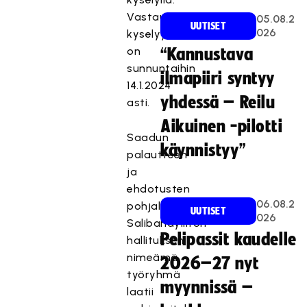
Vastausaikaa
05.08.2
UUTISET
026
kyselyyn
on
“Kannustava
sunnuntaihin
ilmapiiri syntyy
14.1.2024
yhdessä – Reilu
asti.
Aikuinen -pilotti
Saadun
käynnistyy”
palautteen
ja
ehdotusten
06.08.2
pohjalta
UUTISET
026
Salibandyliiton
Pelipassit kaudelle
hallituksen
nimeämä
2026–27 nyt
työryhmä
myynnissä –
laatii