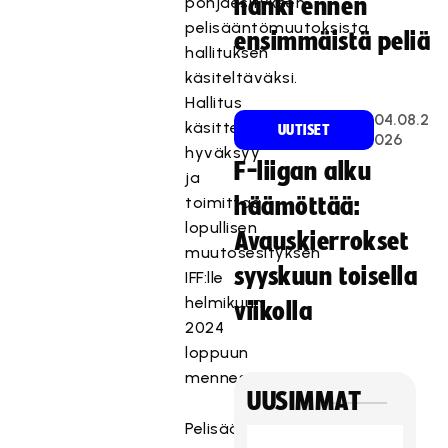
pohjaesityksen
hanki ennen
pelisääntömuutoksista
ensimmäistä peliä
hallituksen
käsiteltäväksi.
Hallitus
04.08.2
käsittelee,
UUTISET
026
hyväksyy
F-liigan alku
ja
toimittaa
häämöttää:
lopullisen
Avauskierrokset
muutosesityksen
syyskuun toisella
IFF:lle
helmikuun
viikolla
2024
loppuun
mennessä.
UUSIMMAT
Pelisääntöjen