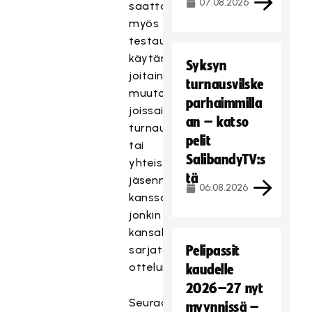
07.08.2026
saattaa
myös
testauttaa
käytännössä
Syksyn
joitain
turnausvilske
muutosehdotuksia
parhaimmilla
joissain
an – katso
turnauksissaan
pelit
tai
SalibandyTV:s
yhteistyössä
tä
jäsenmaidensa
06.08.2026
kanssa
jonkin
kansallisen
sarjatason
Pelipassit
otteluissa.
kaudelle
2026–27 nyt
Seuraava
myynnissä –