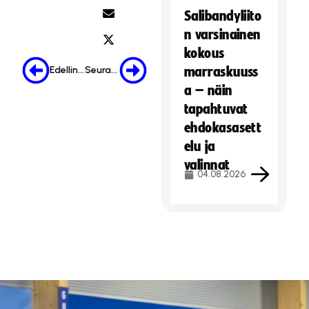
Salibandyliito
n varsinainen
kokous
Edellinen
Seuraava
marraskuuss
a – näin
tapahtuvat
ehdokasasett
elu ja
valinnat
04.08.2026