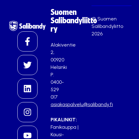
Suomen
© Suomen
Salibandyliitto
Salibandyliitto
ry
2026
Alakiventie
2,
00920
Helsinki
P.
0400-
529
017
asiakaspalvelu@salibandy.fi
PIKALINKIT:
Fanikauppa
|
Kausi-