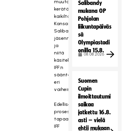
muutosehdotuksia
Salibandy
kerätään
mukana OP
kaikilta
Pohjolan
Kansainvälisen
liikuntapäiväs
Salibandyliiton
sä
jäsenmailta
Olympiastadi
ja
onilla 15.8.
niitä
08.08.2026
käsitellään
IFF:n
sääntömuutosprosessin
Suomen
eri
Cupin
vaiheissa.
ilmoittautumi
saikaa
Edellisen
prosessin
jatkettu 16.8.
tapaan
asti – vielä
IFF
ehtii mukaan