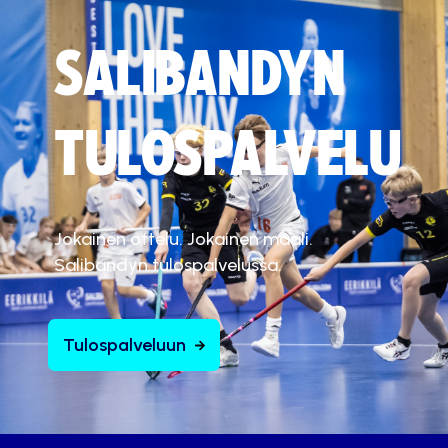
SALIBANDYN
TULOSPALVELU
Jokainen ottelu. Jokainen maali.
Salibandyn tulospalvelussa.
Tulospalveluun