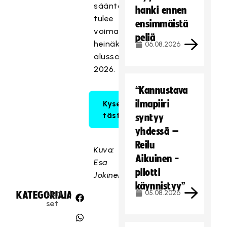
sääntökokoelma
hanki ennen
tulee
ensimmäistä
voimaan
peliä
heinäkuun
06.08.2026
alussa
2026.
“Kannustava
ilmapiiri
Kyselyyn
tästä
syntyy
yhdessä –
Reilu
Kuva:
Aikuinen -
Esa
pilotti
Jokinen
käynnistyy”
Uuti
05.08.2026
KATEGORIA:
JAA:
set