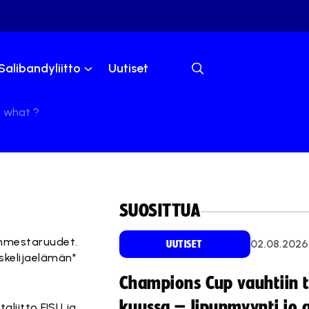
Salibandyliitto
Uutiset
o what ?
SUOSITTUA
?
manmestaruudet.
02.08.2026
UUTISET
iskelijaelämän"
Champions Cup vauhtiin 
kuussa – lipunmyynti jo 
taliitto FISU ja