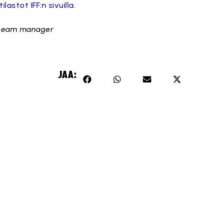
astot IFF:n sivuilla.
a team manager
JAA: