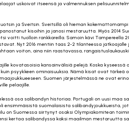
elaajat uskoivat itseensä ja valmennuksen pelisuunnitelm
Ruotsin ja Sveitsin. Sveitsillä oli hieman kokemattomamp
i panostanut kisoihin ja janosi mestaruutta. Myös 2014 Su
otsi voitti tuolloin rankkareilla. Samoin kävi Tampereella 
avat. Nyt 2016 mentiin taas 2-2 tilanteessa jatkoajalle j
ipuhtaan voiton, aina niin raastavassa, rangaistuslaukausk
ajille kovatasoisia kansainvälisiä pelejä. Koska kyseessä
iä, kuin psyykkeen ominaisuuksia. Nämä kisat ovat tärkeä 
i A-maajoukkueeseen. Suomen järjestelmässä ne ovat erino
ille pelaajille.
essä osa salibandyn historiaa. Portugali on uusi maa sal
 oli ensimmäisistä suomalaisista salibandyjoukkueista, jo
heilu on Suomessa siirtynyt osaksi Olympiakomitean toimi
i ensi kertaa salibandyssa kaksi maailman mestaruutta 