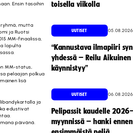
toisella viikolla
aan. Ensin tasoihin
i ryhmä, mutta
05.08.2026
UUTISET
omi ja Ruotsi
2015 MM-finaalissa,
a lopulta
“Kannustava ilmapiiri sy
isassa.
yhdessä – Reilu Aikuinen 
 on MM-status,
käynnistyy”
osa pelaajan polkua
mainen lisä
06.08.2026
UUTISET
ibandykartalla ja
tka edustivat
Pelipassit kaudelle 2026
ntaa.
myynnissä – hanki ennen
samana päivänä.
ensimmäistä peliä