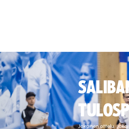
SALIBA
TULOSP
Jokainen ottelu. Joka