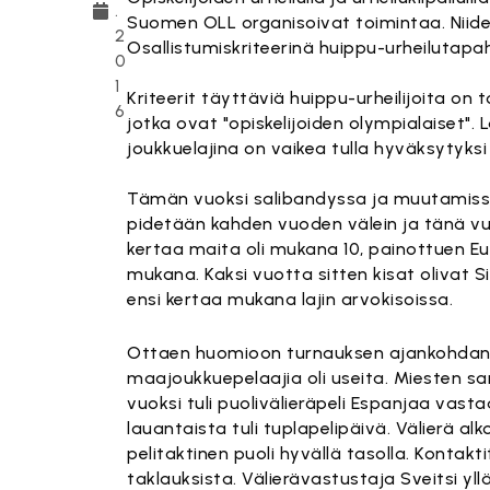
.
Suomen OLL organisoivat toimintaa. Niiden 
2
Osallistumiskriteerinä huippu-urheilutapah
0
1
Kriteerit täyttäviä huippu-urheilijoita on 
6
jotka ovat "opiskelijoiden olympialaiset". 
joukkuelajina on vaikea tulla hyväksytyksi
Tämän vuoksi salibandyssa ja muutamissa 
pidetään kahden vuoden välein ja tänä vuo
kertaa maita oli mukana 10, painottuen Eu
mukana. Kaksi vuotta sitten kisat olivat S
ensi kertaa mukana lajin arvokisoissa.
Ottaen huomioon turnauksen ajankohdan, pe
maajoukkuepelaajia oli useita. Miesten sarj
vuoksi tuli puolivälieräpeli Espanjaa vas
lauantaista tuli tuplapelipäivä. Välierä alko
pelitaktinen puoli hyvällä tasolla. Kontakt
taklauksista. Välierävastustaja Sveitsi yllä