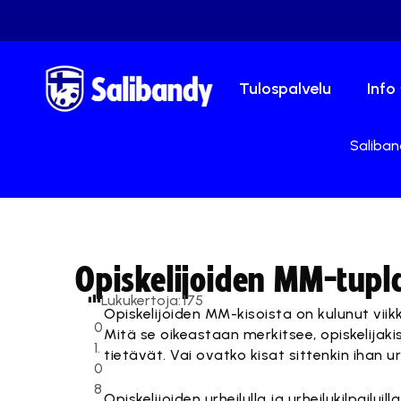
Tulospalvelu
Info
Saliban
Opiskelijoiden MM-tup
Lukukertoja:
175
Opiskelijoiden MM-kisoista on kulunut vii
0
Mitä se oikeastaan merkitsee, opiskelijakis
1.
tietävät. Vai ovatko kisat sittenkin ihan u
0
8
Opiskelijoiden urheilulla ja urheilukilpailuil