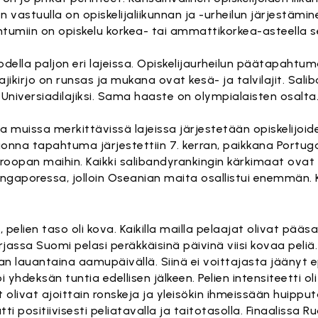
vastuulla on opiskelijaliikunnan ja -urheilun järjestämin
tumiin on opiskelu korkea- tai ammattikorkea-asteella se
todella paljon eri lajeissa. Opiskelijaurheilun päätapahtum
Lajikirjo on runsas ja mukana ovat kesä- ja talvilajit. Sal
 Universiadilajiksi. Sama haaste on olympialaisten osalta
muissa merkittävissä lajeissa järjestetään opiskelijoid
nna tapahtuma järjestettiin 7. kerran, paikkana Portugal
roopan maihin. Kaikki salibandyrankingin kärkimaat ovat 
ingaporessa, jolloin Oseanian maita osallistui enemmän. Ki
lien taso oli kova. Kaikilla mailla pelaajat olivat pääsa
assa Suomi pelasi peräkkäisinä päivinä viisi kovaa peliä. 
taan lauantaina aamupäivällä. Siinä ei voittajasta jäänyt
i yhdeksän tuntia edellisen jälkeen. Pelien intensiteetti ol
it olivat ajoittain ronskeja ja yleisökin ihmeissään huipp
tti positiivisesti peliatavalla ja taitotasolla. Finaalissa R