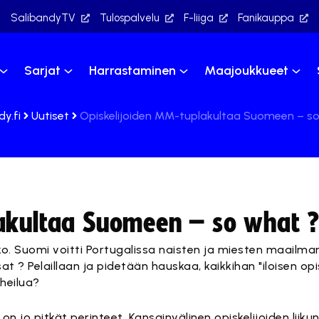
SalibandyTV
Tulospalvelu
F-liiga
Fanikauppa
Sarjat
Harrastaminen
Maajoukkueet
dy.fi
Uutiset
Opiskelijoiden MM-tuplakultaa Suomeen – s
lakultaa Suomeen – so what 
kko. Suomi voitti Portugalissa naisten ja miesten maail
at ? Pelaillaan ja pidetään hauskaa, kaikkihan "iloisen op
rheilua?
la on jo pitkät perinteet. Kansainvälinen opiskelijoiden liikun