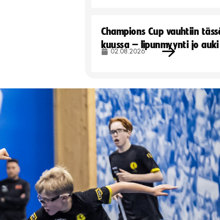
Champions Cup vauhtiin täss
kuussa – lipunmyynti jo auki
02.08.2026