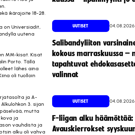
en.
kä ikärajoite 18-28.
04.08.2026
UUTISET
a on Universiadit,
ibandylla uutena
.
Salibandyliiton varsinain
kokous marraskuussa – 
en MM-kisat. Kisat
in Porto. Tällä
tapahtuvat ehdokasasette
olleet lähes aina
valinnat
ina oli tuolloin
rjatasolta ja A-
04.08.2026
UUTISET
Alkulohkon 3. sijan
 epäselvää, mutta
F-liigan alku häämöttää:
i kova ja
utason vauhdista ja
Avauskierrokset syyskuu
uotsin alku oli vahva