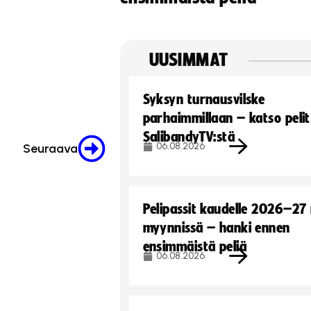
UUSIMMAT
Syksyn turnausvilske
parhaimmillaan – katso pelit
SalibandyTV:stä
06.08.2026
Seuraava
Pelipassit kaudelle 2026–27
myynnissä – hanki ennen
ensimmäistä peliä
06.08.2026