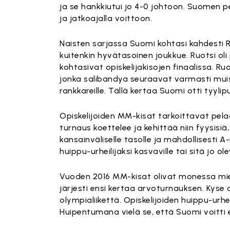
ja se hankkiutui jo 4-0 johtoon. Suomen p
ja jatkoajalla voittoon.
Naisten sarjassa Suomi kohtasi kahdesti 
kuitenkin hyvätasoinen joukkue. Ruotsi ol
kohtasivat opiskelijakisojen finaalissa. Ru
jonka salibandya seuraavat varmasti muist
rankkareille. Tällä kertaa Suomi otti tyyl
Opiskelijoiden MM-kisat tarkoittavat pela
turnaus koettelee ja kehittää niin fyysis
kansainväliselle tasolle ja mahdollisest
huippu-urheilijaksi kasvaville tai sitä jo olev
Vuoden 2016 MM-kisat olivat monessa miel
järjesti ensi kertaa arvoturnauksen. Kyse
olympialiikettä. Opiskelijoiden huippu-ur
Huipentumana vielä se, että Suomi voitt