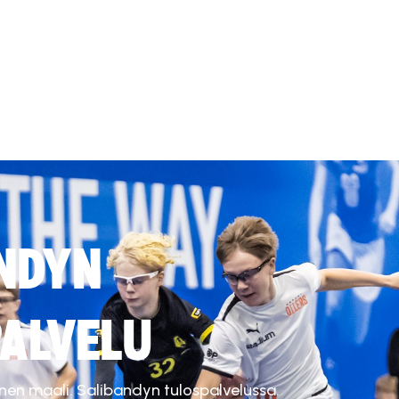
NDYN
ALVELU
inen maali. Salibandyn tulospalvelussa.