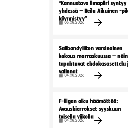
“Kannustava ilmapiiri syntyy
yhdessä – Reilu Aikuinen -pil
käynnistyy”
05.08.2026
Salibandyliiton varsinainen
kokous marraskuussa – näin
tapahtuvat ehdokasasettelu 
valinnat
04.08.2026
F-liigan alku häämöttää:
Avauskierrokset syyskuun
toisella viikolla
04.08.2026