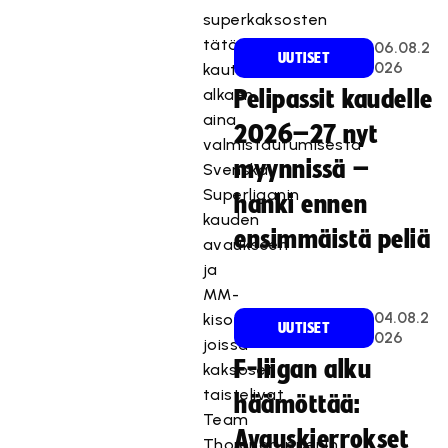
superkaksosten
tätä
06.08.2
UUTISET
026
kautta
alkaen
Pelipassit kaudelle
aina
2026–27 nyt
valmistautumisesta
myynnissä –
Svenska
Superliganin
hanki ennen
kauden
ensimmäistä peliä
avaukseen
ja
MM-
04.08.2
kisoihin,
UUTISET
026
joissa
F-liigan alku
kaksoset
taistelivat
häämöttää:
Team
Avauskierrokset
Thorengruppenin