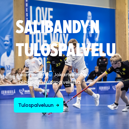
SALIBANDYN
TULOSPALVELU
Jokainen ottelu. Jokainen maali.
Salibandyn tulospalvelussa.
Tulospalveluun