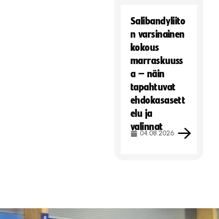
Salibandyliito
n varsinainen
kokous
marraskuuss
a – näin
tapahtuvat
ehdokasasett
elu ja
valinnat
04.08.2026