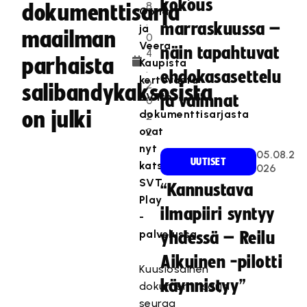
kokous
8
dokumenttisarja
Oona
.
marraskuussa –
ja
maailman
0
Veera
näin tapahtuvat
4
parhaista
Kaupista
.
ehdokasasettelu
kertovasta
2
salibandykaksosista
SVT:n
ja valinnat
0
on julki
dokumenttisarjasta
2
ovat
2
nyt
05.08.2
UUTISET
katsottavissa
026
SVT
“Kannustava
Play
ilmapiiri syntyy
-
palvelussa.
yhdessä – Reilu
Aikuinen -pilotti
Kuusiosainen
käynnistyy”
dokumenttisarja
seuraa