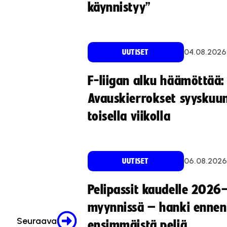
käynnistyy”
04.08.2026
UUTISET
F-liigan alku häämöttää:
Avauskierrokset syyskuu
toisella viikolla
06.08.2026
UUTISET
Pelipassit kaudelle 2026
myynnissä – hanki ennen
Seuraava
ensimmäistä peliä