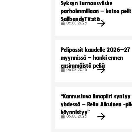
Syksyn turnausvilske
parhaimmillaan – katso pelit
SalibandyTV:stä
06.08.2026
Pelipassit kaudelle 2026–27
myynnissä – hanki ennen
ensimmäistä peliä
06.08.2026
“Kannustava ilmapiiri syntyy
yhdessä – Reilu Aikuinen -pil
käynnistyy”
05.08.2026