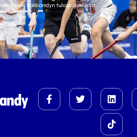
inen maali. Salibandyn tulospalvelussa.