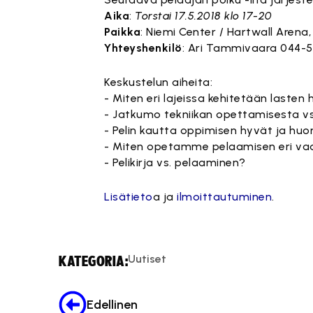
Aika
:
Torstai 17.5.2018 klo 17-20
Paikka
: Niemi Center / Hartwall Arena,
Yhteyshenkilö
: Ari Tammivaara 044-
Keskustelun aiheita:
- Miten eri lajeissa kehitetään laste
- Jatkumo tekniikan opettamisesta vs
- Pelin kautta oppimisen hyvät ja huo
- Miten opetamme pelaamisen eri va
- Pelikirja vs. pelaaminen?
Lisätieto
a ja
ilmoittautuminen
.
Uutiset
KATEGORIA:
Edellinen