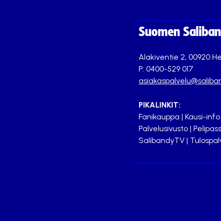
Suomen Saliband
Alakiventie 2, 00920 He
P. 0400-529 017
asiakaspalvelu@saliban
PIKALINKIT:
Fanikauppa
|
Kausi-info
Palvelusivusto
|
Pelipass
SalibandyTV
|
Tulospal