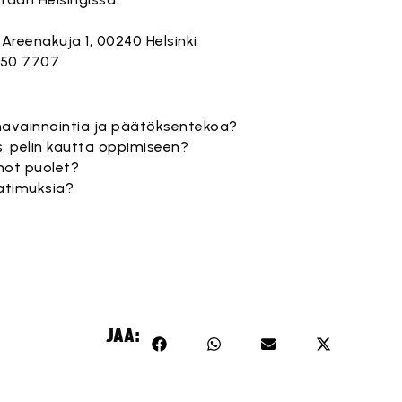
 Areenakuja 1, 00240 Helsinki
550 7707
n havainnointia ja päätöksentekoa?
. pelin kautta oppimiseen?
not puolet?
atimuksia?
JAA: