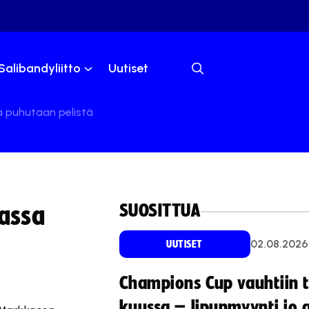
Salibandyliitto
Uutiset
a puhutaan pelistä
SUOSITTUA
lassa
02.08.2026
UUTISET
Champions Cup vauhtiin 
kuussa – lipunmyynti jo 