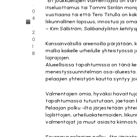
”Eri joukkuelajien valmentajilla on v
.
itseluottamus tai Tommi Siirilän monip
0
vuotiaana tai että Tero Tiitulla on k
4
liikunnallinen lapsuus, innostua ja om
.
–
Kim Sällström, Salibandyliiton kehitys
2
0
Kansainvälisillä areenoilla pärjätään
1
mallia kaikelle urheilulle yhteistyössä 
8
lajirajojen.
Alueellisissa tapahtumissa on tänä ke
menestyssuunnitelman osa-alueesta. Pe
pelaajien yhteistyön kautta syntyy jo
Valmentajien omia, hyväksi havaittuja
tapahtumassa tutustutaan, jaetaan k
Pelaajan polku -ilta järjestetään yhtei
lajiliittojen, urheiluakatemioiden, li
valmentajat ja muut asiasta kiinnost
Seuraava pelaajan polku -ilta järjeste