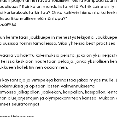
armasti paljon annettavaa toisilleen. Mistä kumpuaa Laur
uolisuus? Kuinka on mahdollista, että Patrik Laine siirtyi
aksi korkeakoulututkintoa? Onko kaikkein hienointa kuiten
aksua liikunnallinen elämäntapa?”
päällikkö
, kun kehitetään joukkuepelin menestystekijöitä. Joukkuep
ja uusissa toimintamalleissa. Siksi yhteisiä best practises -
väänä vaihdettu kokemuksia pelistä, joka on yksi neljäst
lissä keskiöön nostetaan pelaaja, jonka yksilöllisen keh
ukkueen kollektiivinen osaaminen.
 käytäntöjä ja viitepelejä kannattaa jakaa myös muille. 
okemuksia ja opitaan lasten valmennuksesta.
styössä jalkapallon, jääkiekon, koripallon, käsipallon, len
ikunnan aluejärjestöjen ja olympiakomitean kanssa. Mukaan 
uneet seuratoimijat.
tään Helsingissä.