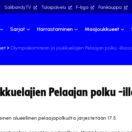
SalibandyTV
Tulospalvelu
F-liiga
Fanikauppa
Sarjat
Harrastaminen
Maajoukkueet
set
Olympiakomitean ja joukkuelajien Pelaajan polku -illass
kuelajien Pelaajan polku -il
nen alueellinen pelaajapolkuilta järjestetään 17.5.