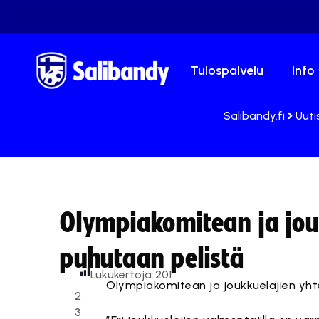
Tulospalvelu
Info
Salibandy.fi
Uuti
Olympiakomitean ja jouk
puhutaan pelistä
Lukukertoja:
201
Olympiakomitean ja joukkuelajien yhtei
2
3