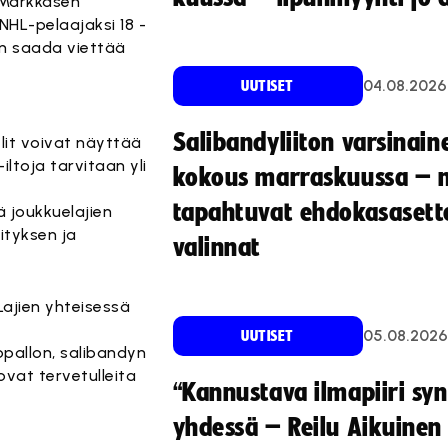
i Markkasen
 NHL-pelaajaksi 18 -
kin saada viettää
04.08.2026
UUTISET
Salibandyliiton varsinain
elit voivat näyttää
iltoja tarvitaan yli
kokous marraskuussa – 
tapahtuvat ehdokasasette
ä joukkuelajien
ityksen ja
valinnat
Lajien yhteisessä
05.08.2026
UUTISET
topallon, salibandyn
ovat tervetulleita
“Kannustava ilmapiiri sy
yhdessä – Reilu Aikuinen 