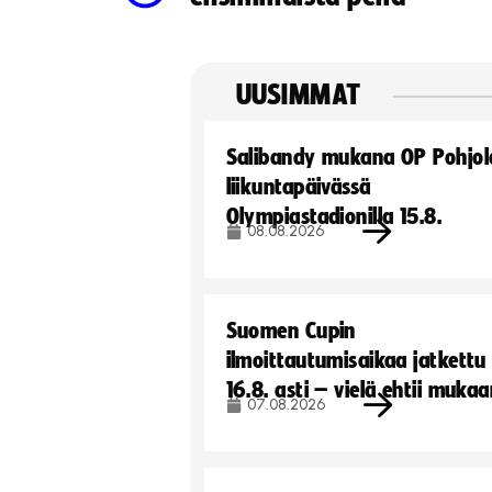
UUSIMMAT
Salibandy mukana OP Pohjol
liikuntapäivässä
Olympiastadionilla 15.8.
08.08.2026
Suomen Cupin
ilmoittautumisaikaa jatkettu
16.8. asti – vielä ehtii muka
07.08.2026