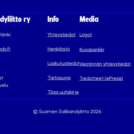
yliitto ry
Info
Media
lsinki
Yhteystiedot
Logot
dy.fi
Henkilöstö
Kuvapankki
Laskutustiedot
Viestinnän yhteystiedot
Tietosuoja
it
Tiedotteet (ePressi)
velu
Tilaa uutiskirje
© Suomen Salibandyliitto 2026