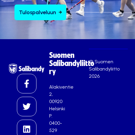
Tulospalveluun
Suomen
© Suomen
Salibandyliitto
Salibandyliitto
ry
2026
Alakiventie
2,
00920
Helsinki
P.
0400-
529