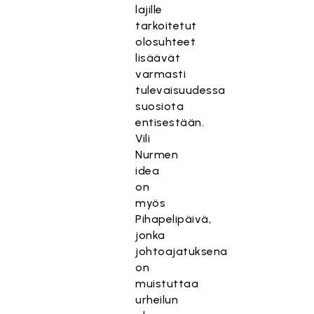
lajille
tarkoitetut
olosuhteet
lisäävät
varmasti
tulevaisuudessa
suosiota
entisestään.
Vili
Nurmen
idea
on
myös
Pihapelipäivä,
jonka
johtoajatuksena
on
muistuttaa
urheilun