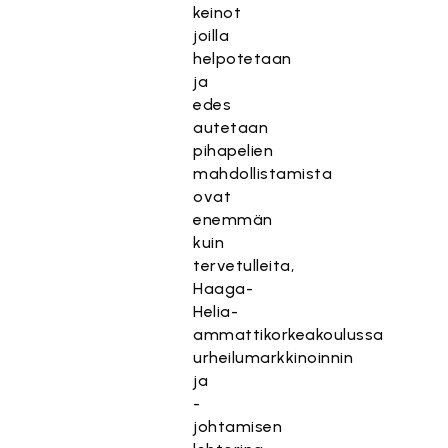
keinot
joilla
helpotetaan
ja
edes
autetaan
pihapelien
mahdollistamista
ovat
enemmän
kuin
tervetulleita,
Haaga-
Helia-
ammattikorkeakoulussa
urheilumarkkinoinnin
ja
-
johtamisen