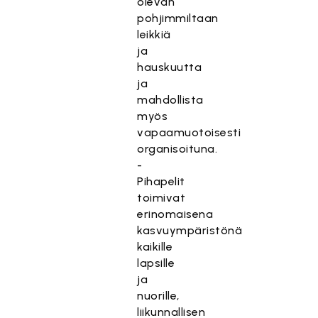
olevan
pohjimmiltaan
leikkiä
ja
hauskuutta
ja
mahdollista
myös
vapaamuotoisesti
organisoituna.
-
Pihapelit
toimivat
erinomaisena
kasvuympäristönä
kaikille
lapsille
ja
nuorille,
liikunnallisen