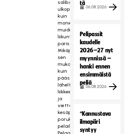
salibandyn
tä
06.08.2026
ulkopeliversion
kuin
monien
muidenkin
Pelipassit
liikuntamuotojen
kaudelle
parissa.
2026–27 nyt
Mikäpä
sen
myynnissä –
mukavampaa
hanki ennen
kuin
ensimmäistä
päästä
peliä
läheltä
06.08.2026
liikkeelle
ja
viettää
kesäpäivää
“Kannustava
porukassa
ilmapiiri
pelaillen.
syntyy
Pelaamisen