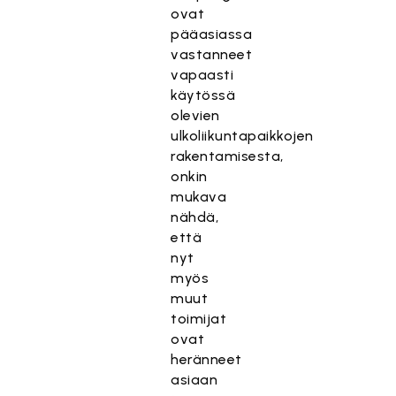
ovat
pääasiassa
vastanneet
vapaasti
käytössä
olevien
ulkoliikuntapaikkojen
rakentamisesta,
onkin
mukava
nähdä,
että
nyt
myös
muut
toimijat
ovat
heränneet
asiaan