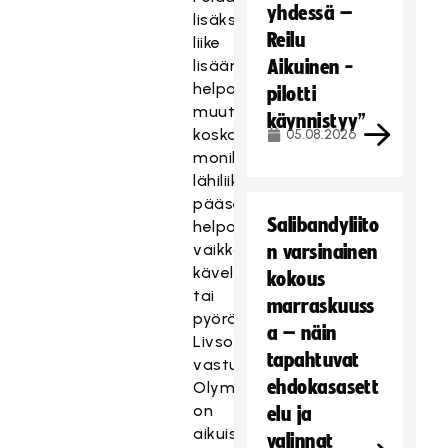
yhdessä –
lisäksi
Reilu
liike
lisääntyy
Aikuinen -
helposti
pilotti
muutenkin,
käynnistyy”
koska
05.08.2026
monikäyttöisille
lähiliikuntapaikoille
pääsee
Salibandyliito
helposti
vaikka
n varsinainen
kävellen
kokous
tai
marraskuuss
pyörällä.
a – näin
Livsonin
tapahtuvat
vastuualuetta
ehdokasasett
Olympiakomiteassa
on
elu ja
aikuisten
valinnat