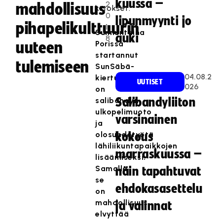
kuussa –
2
mahdollisuus
kiitokset.
0
lipunmyynti jo
pihapelikulttuurin
1
Sunnuntaina
auki
8
uuteen
Porissa
startannut
tulemiseen
SunSäbä-
04.08.2
kiertue
UUTISET
026
on
salibandyn
Salibandyliiton
ulkopelimuoto
varsinainen
ja
olosuhdetyötä
kokous
lähiliikuntapaikkojen
marraskuussa –
lisäämiseksi.
Samalla
näin tapahtuvat
se
ehdokasasettelu
on
mahdollisuus
ja valinnat
elvyttää