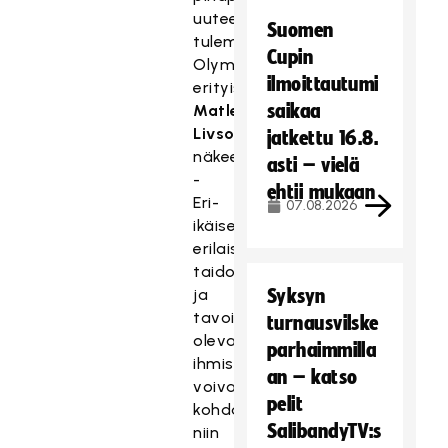
uuteen
Suomen
tulemiseen,
Cupin
Olympiakomitean
ilmoittautumi
erityisasiantuntija
saikaa
Matleena
Livson
jatkettu 16.8.
näkee.
asti – vielä
-
ehtii mukaan
Eri-
07.08.2026
ikäiset,
erilaisilla
taidoilla
ja
Syksyn
tavoitteilla
turnausvilske
olevat
parhaimmilla
ihmiset
an – katso
voivat
pelit
kohdata
SalibandyTV:s
niin