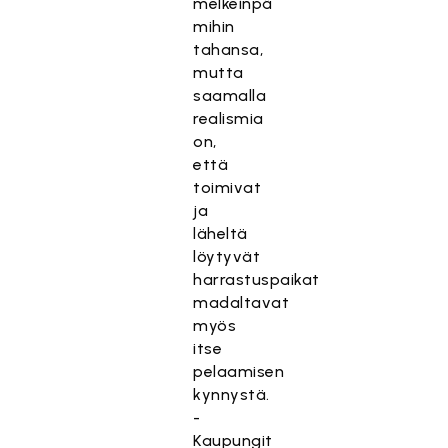
melkeinpä
mihin
tahansa,
mutta
saamalla
realismia
on,
että
toimivat
ja
läheltä
löytyvät
harrastuspaikat
madaltavat
myös
itse
pelaamisen
kynnystä.
-
Kaupungit