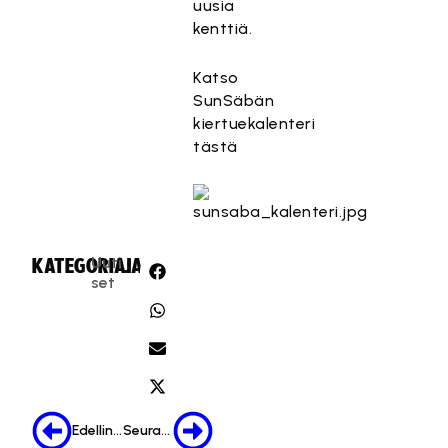
uusia
kenttiä.
Katso
SunSäbän
kiertuekalenteri
tästä
Uuti
KATEGORIA:
JAA:
set
Edellinen
Seuraava