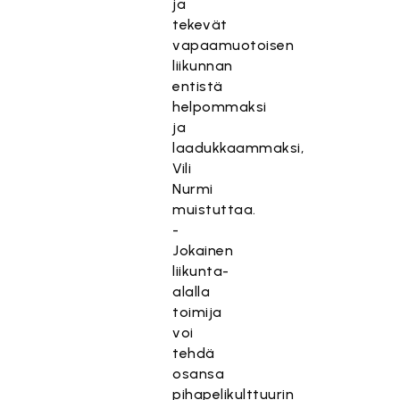
ja
tekevät
vapaamuotoisen
liikunnan
entistä
helpommaksi
ja
laadukkaammaksi,
Vili
Nurmi
muistuttaa.
-
Jokainen
liikunta-
alalla
toimija
voi
tehdä
osansa
pihapelikulttuurin