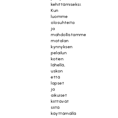
kehittämiseksi.
Kun
luomme
olosuhteita
ja
mahdollistamme
matalan
kynnyksen
pelailun
kotien
lähellä,
uskon
että
lapset
ja
aikuiset
kiittävät
siitä
käyttämällä