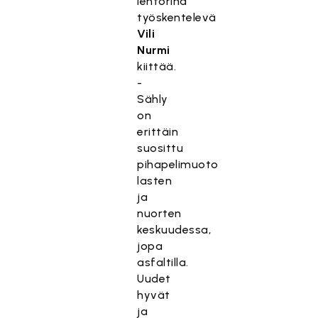
lehtorina
työskentelevä
Vili
Nurmi
kiittää.
-
Sähly
on
erittäin
suosittu
pihapelimuoto
lasten
ja
nuorten
keskuudessa,
jopa
asfaltilla.
Uudet
hyvät
ja