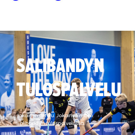
SALIBANDYN
TULOSPALVELU
Jokainen ottelu. Jokainen maali.
Salibandyn tulospalvelussa.