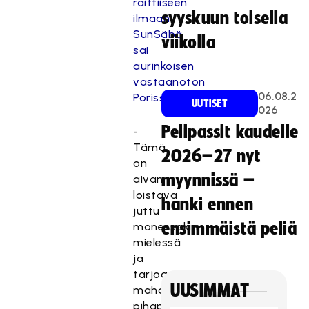
raittiiseen
syyskuun toisella
ilmaan
SunSäbä
viikolla
sai
aurinkoisen
vastaanoton
06.08.2
Porissa
UUTISET
026
Pelipassit kaudelle
-
Tämä
2026–27 nyt
on
myynnissä –
aivan
loistava
hanki ennen
juttu
ensimmäistä peliä
monessakin
mielessä
ja
tarjoaa
UUSIMMAT
mahdollisuuden
pihapelikulttuurin