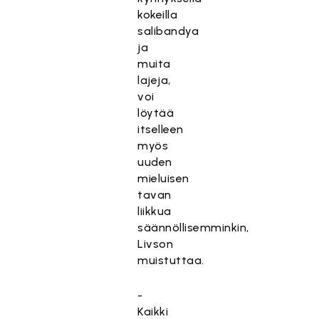
kokeilla
salibandya
ja
muita
lajeja,
voi
löytää
itselleen
myös
uuden
mieluisen
tavan
liikkua
säännöllisemminkin,
Livson
muistuttaa.
-
Kaikki