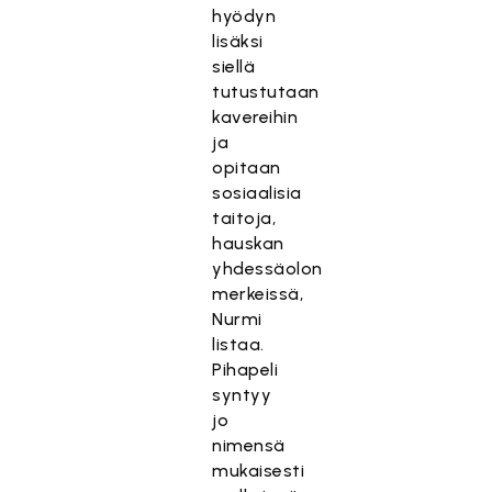
hyödyn
lisäksi
siellä
tutustutaan
kavereihin
ja
opitaan
sosiaalisia
taitoja,
hauskan
yhdessäolon
merkeissä,
Nurmi
listaa.
Pihapeli
syntyy
jo
nimensä
mukaisesti