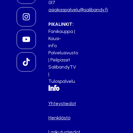
017
asiakaspalvelu@salibandy.fi
PIKALINKIT:
Fanikauppa
|
Kausi-
info
Palvelusivusto
|
Pelipassit
SalibandyTV
|
Tulospalvelu
Info
Yhteystiedot
Henkilöstö
Laskutustiedot