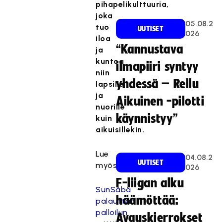
pihapelikulttuuria,
joka
05.08.2
tuo
UUTISET
026
iloa
“Kannustava
ja
kuntoa
ilmapiiri syntyy
niin
yhdessä – Reilu
lapsille
ja
Aikuinen -pilotti
nuorille
käynnistyy”
kuin
aikuisillekin.
Lue
04.08.2
UUTISET
myös:
026
F-liigan alku
SunSäbä
häämöttää:
palauttaa
palloilun
Avauskierrokset