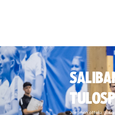
SALIBA
TULOSP
Jokainen ottelu. Joka