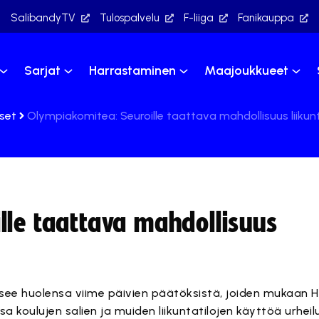
SalibandyTV
Tulospalvelu
F-liiga
Fanikauppa
Sarjat
Harrastaminen
Maajoukkueet
iset
Olympiakomitea: Seuroille taattava mahdollisuus liikun
lle taattava mahdollisuus
e huolensa viime päivien päätöksistä, joiden mukaan He
koulujen salien ja muiden liikuntatilojen käyttöä urheilu