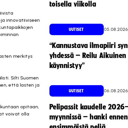
toisella viikolla
iivista
a innovatiiviseen
ikuntapaikkojen
05.08.2026
UUTISET
toiminnan
“Kannustava ilmapiiri sy
yhdessä – Reilu Aikuinen 
asten merkitys
käynnistyy”
isti. Silti Suomen
hen, että lasten ja
06.08.2026
UUTISET
Pelipassit kaudelle 2026
iikuntaan opitaan,
at voivat olla
myynnissä – hanki ennen
ensimmäistä peliä