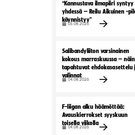
“Kannustava ilmapiiri syntyy
yhdessä – Reilu Aikuinen -pil
käynnistyy”
05.08.2026
Salibandyliiton varsinainen
kokous marraskuussa – näin
tapahtuvat ehdokasasettelu 
valinnat
04.08.2026
F-liigan alku häämöttää:
Avauskierrokset syyskuun
toisella viikolla
04.08.2026