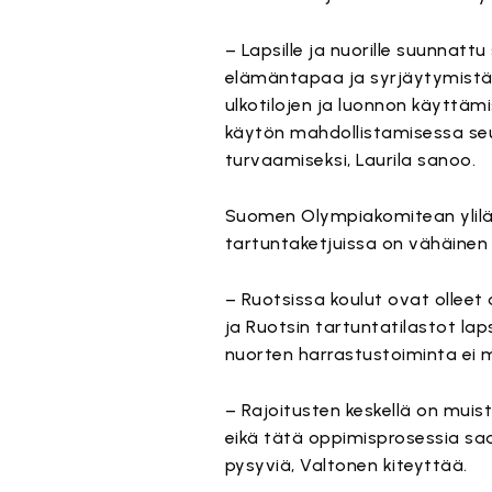
– Lapsille ja nuorille suunnatt
elämäntapaa ja syrjäytymistä.
ulkotilojen ja luonnon käyttäm
käytön mahdollistamisessa seu
turvaamiseksi, Laurila sanoo.
Suomen Olympiakomitean ylilä
tartuntaketjuissa on vähäinen 
– Ruotsissa koulut ovat olleet 
ja Ruotsin tartuntatilastot laps
nuorten harrastustoiminta ei m
– Rajoitusten keskellä on muist
eikä tätä oppimisprosessia saa
pysyviä, Valtonen kiteyttää.