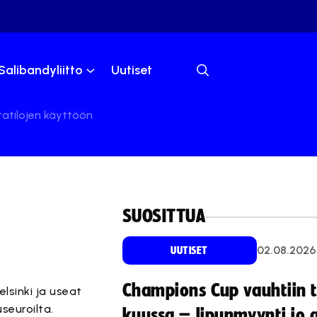
Salibandyliitto
Uutiset
tatilojen käyttöön
SUOSITTUA
02.08.2026
UUTISET
Champions Cup vauhtiin 
lsinki ja useat
seuroilta.
kuussa – lipunmyynti jo 