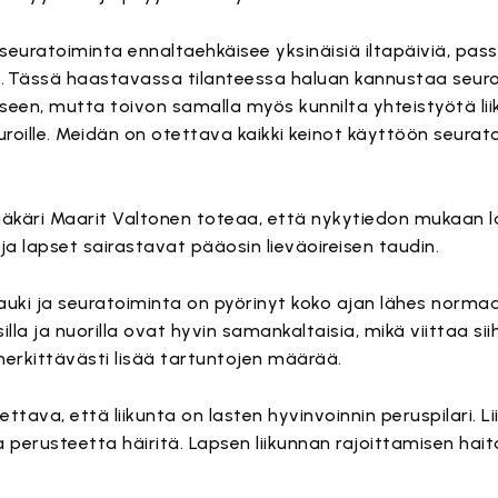
u seuratoiminta ennaltaehkäisee yksinäisiä iltapäiviä, pass
 Tässä haastavassa tilanteessa haluan kannustaa seuroj
iseen, mutta toivon samalla myös kunnilta yhteistyötä li
roille. Meidän on otettava kaikki keinot käyttöön seura
äkäri Maarit Valtonen toteaa, että nykytiedon mukaan l
ja lapset sairastavat pääosin lieväoireisen taudin.
auki ja seuratoiminta on pyörinyt koko ajan lähes normaal
illa ja nuorilla ovat hyvin samankaltaisia, mikä viittaa sii
erkittävästi lisää tartuntojen määrää.
ettava, että liikunta on lasten hyvinvoinnin peruspilari. L
 perusteetta häiritä. Lapsen liikunnan rajoittamisen hait