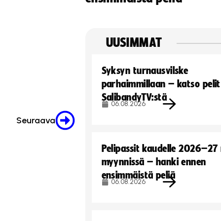
UUSIMMAT
Syksyn turnausvilske
parhaimmillaan – katso pelit
SalibandyTV:stä
06.08.2026
Seuraava
Pelipassit kaudelle 2026–27
myynnissä – hanki ennen
ensimmäistä peliä
06.08.2026