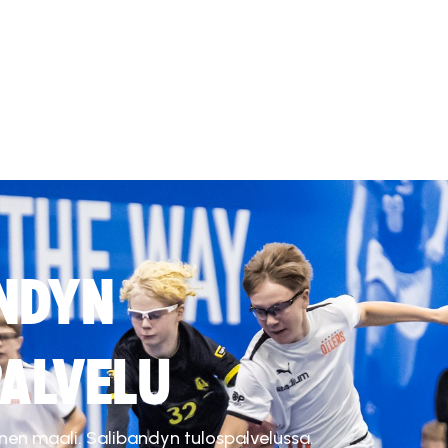
NDYN
ALVELU
inen maali. Salibandyn tulospalvelussa.