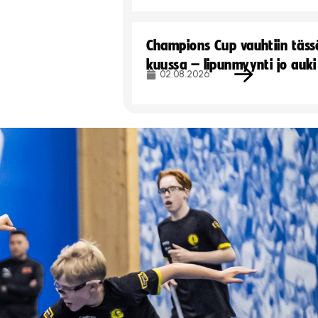
Champions Cup vauhtiin täss
kuussa – lipunmyynti jo auki
02.08.2026