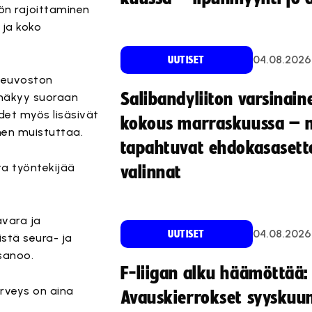
tön rajoittaminen
e ja koko
04.08.2026
UUTISET
aneuvoston
Salibandyliiton varsinain
 näkyy suoraan
udet myös lisäsivät
kokous marraskuussa – 
nen muistuttaa.
tapahtuvat ehdokasasette
ta työntekijää
valinnat
avara ja
04.08.2026
UUTISET
yistä seura- ja
sanoo.
F-liigan alku häämöttää:
erveys on aina
Avauskierrokset syyskuu