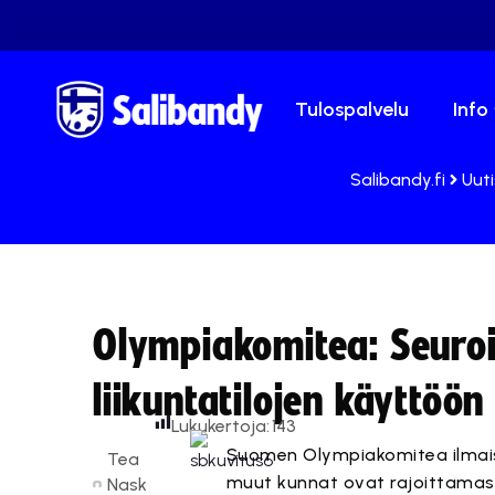
Tulospalvelu
Info
Salibandy.fi
Uut
Olympiakomitea: Seuroi
liikuntatilojen käyttöön
Lukukertoja:
143
Suomen Olympiakomitea ilmaise
Tea
muut kunnat ovat rajoittamassa 
Nask