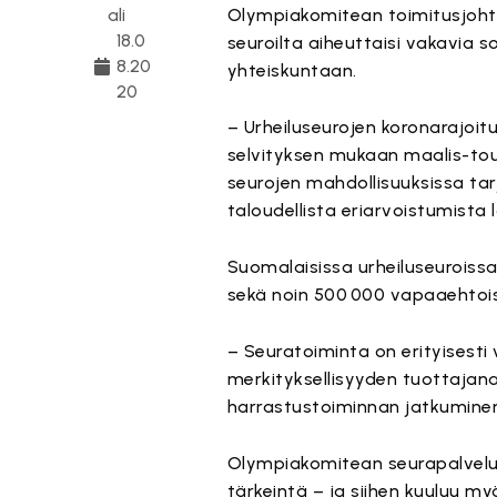
ali
Olympiakomitean toimitusjoh
18.0
seuroilta aiheuttaisi vakavia sosi
8.20
yhteiskuntaan.
20
– Urheiluseurojen koronarajoit
selvityksen mukaan maalis-to
seurojen mahdollisuuksissa tarj
taloudellista eriarvoistumista
Suomalaisissa urheiluseuroissa
sekä noin 500 000 vapaaehtois
– Seuratoiminta on erityisesti 
merkityksellisyyden tuottajana ka
harrastustoiminnan jatkumine
Olympiakomitean seurapalveluj
tärkeintä – ja siihen kuuluu my