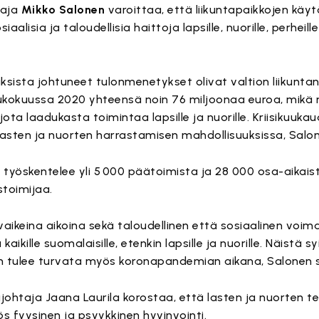
taja
Mikko Salonen
varoittaa, että liikuntapaikkojen käy
aalisia ja taloudellisia haittoja lapsille, nuorille, perheill
uksista johtuneet tulonmenetykset olivat valtion liikunt
ukokuussa 2020 yhteensä noin 76 miljoonaa euroa, mikä
ota laadukasta toimintaa lapsille ja nuorille. Kriisikuuka
 lasten ja nuorten harrastamisen mahdollisuuksissa, Salo
 työskentelee yli 5 000 päätoimista ja 28 000 osa-aikais
toimijaa.
vaikeina aikoina sekä taloudellinen että sosiaalinen voim
ikille suomalaisille, etenkin lapsille ja nuorille. Näistä s
n tulee turvata myös koronapandemian aikana, Salonen 
ohtaja Jaana Laurila korostaa, että lasten ja nuorten t
ös fyysinen ja psyykkinen hyvinvointi.