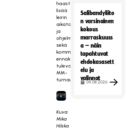
haastattelussa
t
lisää
Salibandyliito
e
leirin
t
n varsinainen
aikataulusta
t
kokous
ja
y
marraskuuss
ohjelmasta,
,
sekä
a – näin
k
kommentoivat
tapahtuvat
o
ennakkotunnelmiaan
ehdokasasett
s
tulevaan
k
elu ja
MM-
a
valinnat
turnaukseen.
04.08.2026
s
e
v
a
a
Kuva:
t
Mika
ii
Hilska
m