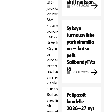
ehtii mukaan
U19-
07.08.2026
joukkue
valmistautuu
MM-
kisamatkalle
Syksyn
paraikaa
turnausvilske
Eerikkilän
parhaimmilla
Urheiluopistolla.
an – katso
Käynnissä
on
pelit
viimeistelyleiri,
SalibandyTV:s
jossa
tä
hiotaan
06.08.2026
viimeisetkin
kisakuviot
kuntoon.
Salibandyliiton
Pelipassit
viestintä
kaudelle
oli
2026–27 nyt
paikalla