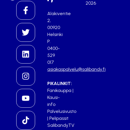
2026
Alakiventie
2,
00920
Helsinki
P.
0400-
529
017
asiakaspalvelu@salibandy.fi
PIKALINKIT:
Fanikauppa
|
Kausi-
info
Palvelusivusto
|
Pelipassit
SalibandyTV