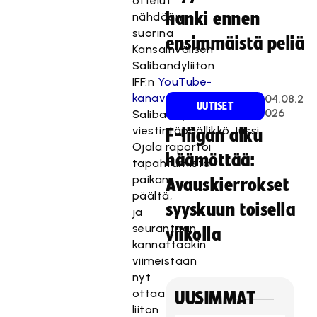
ottelut
hanki ennen
nähdään
suorina
ensimmäistä peliä
Kansainvälisen
Salibandyliiton
IFF:n
YouTube-
kanavalla
.
04.08.2
UUTISET
026
Salibandyliiton
viestintäpäällikkö
Jussi
F-liigan alku
Ojala
raportoi
häämöttää:
tapahtumista
paikan
Avauskierrokset
päältä,
syyskuun toisella
ja
seurantaan
viikolla
kannattaakin
viimeistään
nyt
ottaa
UUSIMMAT
liiton