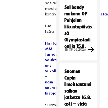
sosiaalisen
Salibandy
median
mukana OP
kanavat
Twitter
,
Facebook
,
Inst
Pohjolan
Lue
liikuntapäiväs
lisää:
sä
Olympiastadi
Halifaxin
onilla 15.8.
MM-
08.08.2026
turnaus
vauhtiin
ensi
viikolla
Suomen
–
Cupin
näin
ilmoittautumi
seuraat
saikaa
kisoja
jatkettu 16.8.
asti – vielä
Suomen