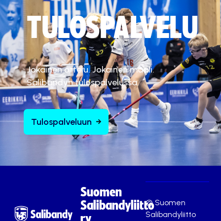
.
TULOSPALVELU
Hyväksy markkinointievästeet
Jokainen ottelu. Jokainen maali.
Salibandyn tulospalvelussa.
Tulospalveluun
Suomen
© Suomen
Salibandyliitto
Salibandyliitto
ry