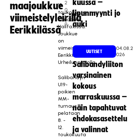
kuussa –
2
maajoukkue
12.
0
lipunmyynti jo
toukokuuta
viimeistelyleirillä
1
Kanadan
auki
9
Halifaxissa.
Eerikkilässä
Joukkue
on
viimeistelyleirillä
04.08.2
UUTISET
026
Eerikkilän
Urheiluopistolla.
Salibandyliiton
varsinainen
Salibandyn
U19-
kokous
poikien
marraskuussa –
MM-
turnaus
näin tapahtuvat
pelataan
ehdokasasettelu
8. -
12.
ja valinnat
toukokuuta