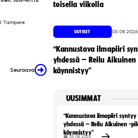
äinen
,
Joni-Arttu
toisella viikolla
.30 Tampere
05.08.2026
UUTISET
“Kannustava ilmapiiri sy
yhdessä – Reilu Aikuinen 
Seuraava
käynnistyy”
UUSIMMAT
“Kannustava ilmapiiri syntyy
yhdessä – Reilu Aikuinen -pil
käynnistyy”
05.08.2026