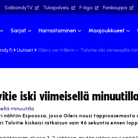
SalibandyTV
Tulospalvelu
F-liiga
Fanikauppa
Sarjat
Harrastaminen
Maajoukkueet
ndy.fi
Uutiset
Oilers vei trillerin – Talvitie iski viimeisellä mi
vitie iski viimeisellä minuutill
eri nähtiin Espoossa, jossa Oilers nousi tappioasemasta
i Talvitie kiskaisi ratkaisun vain 46 sekuntia ennen lo
ä päätöserän alussa 3-2-johtoon, mutta sitten osui enää 