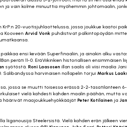
en ja vain kolme minuuttia myöhemmin johtomaalin, jonk
KrP:n 20-vuotisjuhlaottelussa, jossa joukkue kaatoi paik
ja Kooveen
Arvid Vonk
puhdistivat palkintopöydän mitte
etumatkaansa.
tu paikkaa ensi kevään Superfinaaliin, ja ainakin alku vast
an peräti 11-0. EräViikinkien historiallisen ensimmäisen li
an
syötöstä.
Roni Laasosen
illan saalis oli viisi maalia Ja
. Salibandyssa harvinaisen nollapelin torjui
Markus Laak
sa, jossa se muutti toisessa erässä 2-2-tasatilanteen 6
urkulaiset vielä kahdesti kahden maalin päähän, mutta vo
inä häärivät maajoukkuehyökkääjät
Peter Kotilainen
ja
Jan
 liiganousija Steelersistä. Vielä kahden erän jälkeen vier