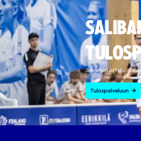
SALIBA
TULOSP
Jokainen ottelu. Joka
Tulospalveluun