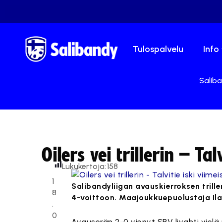
Tulospalvelu
Info
Saliba
Oilers vei trillerin – Tal
Lukukertoja:
158
1
Salibandyliigan avauskierroksen trill
8
4-voittoon. Maajoukkuepuolustaja Ilar
.
0
Avauserän 2-0 vienyt SPV livahti viel