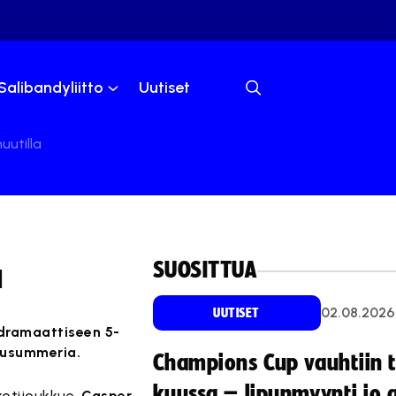
Salibandyliitto
Uutiset
nuutilla
SUOSITTUA
a
02.08.2026
UUTISET
 dramaattiseen 5-
ppusummeria.
Champions Cup vauhtiin 
kuussa – lipunmyynti jo 
kotijoukkue.
Casper