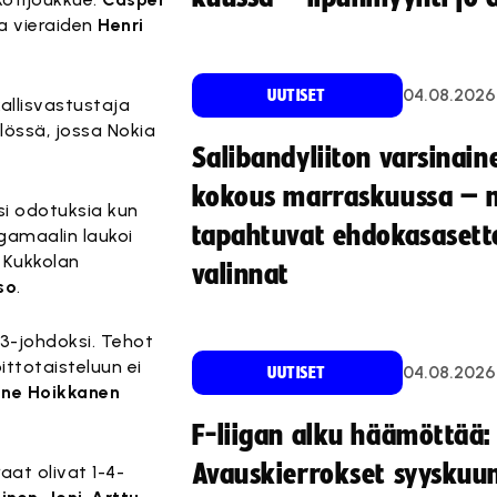
a vieraiden
Henri
04.08.2026
UUTISET
allisvastustaja
lössä, jossa Nokia
Salibandyliiton varsinain
kokous marraskuussa – 
asi odotuksia kun
tapahtuvat ehdokasasette
igamaalin laukoi
ni Kukkolan
valinnat
so
.
-3-johdoksi. Tehot
ittotaisteluun ei
04.08.2026
UUTISET
ne Hoikkanen
F-liigan alku häämöttää:
Avauskierrokset syyskuu
aat olivat 1-4-