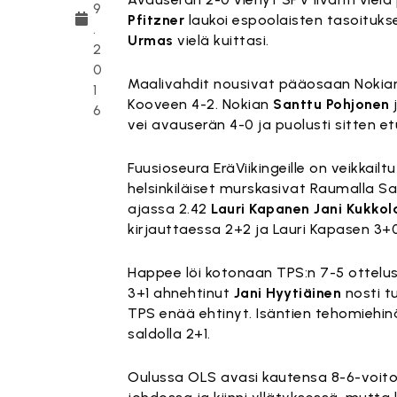
9
Pfitzner
laukoi espoolaisten tasoituks
.
Urmas
vielä kuittasi.
2
0
Maalivahdit nousivat pääosaan Nokian 
1
Kooveen 4-2. Nokian
Santtu Pohjonen
6
vei avauserän 4-0 ja puolusti sitten 
Fuusioseura EräViikingeille on veikkail
helsinkiläiset murskasivat Raumalla SalB
ajassa 2.42
Lauri Kapanen
Jani Kukkol
kirjauttaessa 2+2 ja Lauri Kapasen 3+0
Happee löi kotonaan TPS:n 7-5 ottelus
3+1 ahnehtinut
Jani Hyytiäinen
nosti t
TPS enää ehtinyt. Isäntien tehomieh
saldolla 2+1.
Oulussa OLS avasi kautensa 8-6-voitolla