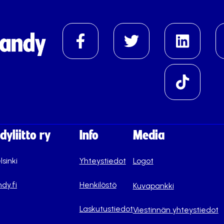
yliitto ry
Info
Media
lsinki
Yhteystiedot
Logot
dy.fi
Henkilöstö
Kuvapankki
Laskutustiedot
Viestinnän yhteystiedot