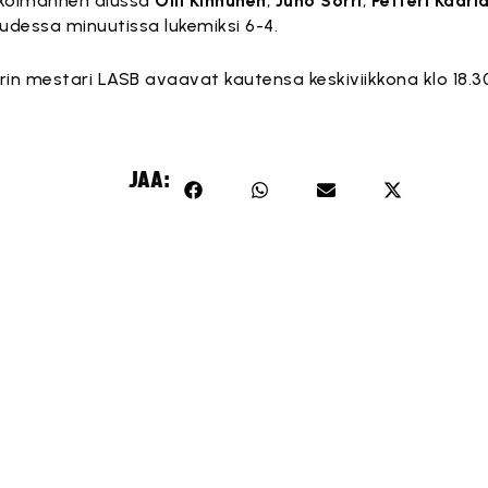
a kolmannen alussa
Olli Kinnunen
,
Juho Sorri
,
Petteri Kääri
udessa minuutissa lukemiksi 6-4.
varin mestari LASB avaavat kautensa keskiviikkona klo 18
JAA: