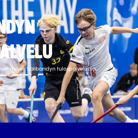
NDYN
ALVELU
inen maali. Salibandyn tulospalvelussa.