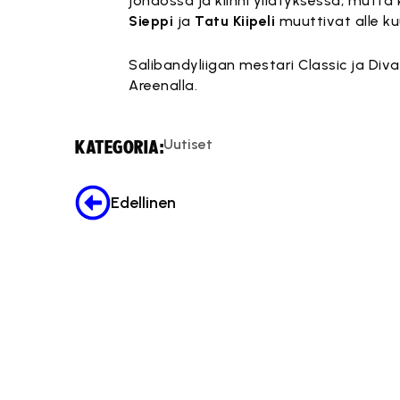
johdossa ja kiinni yllätyksessä, mutt
Sieppi
ja
Tatu Kiipeli
muuttivat alle ku
Salibandyliigan mestari Classic ja Di
Areenalla.
Uutiset
KATEGORIA:
Edellinen