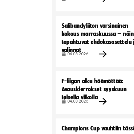
Salibandyliiton varsinainen
kokous marraskuussa – näin
tapahtuvat ehdokasasettelu 
valinnat
04.08.2026
F-liigan alku häämöttää:
Avauskierrokset syyskuun
toisella viikolla
04.08.2026
Champions Cup vauhtiin täss