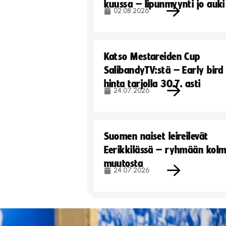
kuussa – lipunmyynti jo auki
02.08.2026
Katso Mestareiden Cup
SalibandyTV:stä – Early bird
hinta tarjolla 30.7. asti
24.07.2026
Suomen naiset leireilevät
Eerikkilässä – ryhmään kol
muutosta
24.07.2026