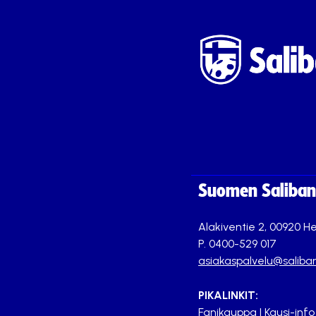
Suomen Saliband
Alakiventie 2, 00920 He
P. 0400-529 017
asiakaspalvelu@saliban
PIKALINKIT:
Fanikauppa
|
Kausi-info