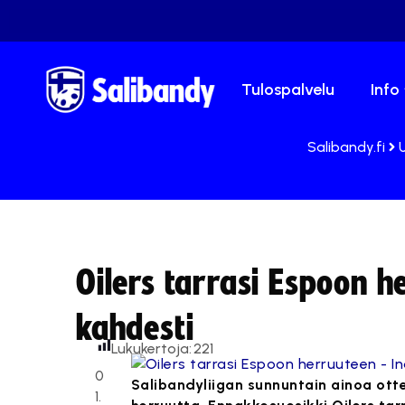
Tulospalvelu
Info
Salibandy.fi
Oilers tarrasi Espoon h
kahdesti
Lukukertoja:
221
0
Salibandyliigan sunnuntain ainoa otte
1.