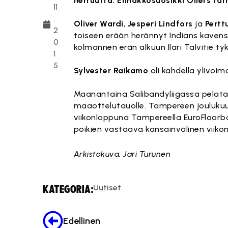
herruutta. Ennakkosuosikki Oilers tarr
11
.
Oliver Wardi
,
Jesperi Lindfors
ja
Pertt
2
toiseen erään herännyt Indians kavensi 
0
kolmannen erän alkuun Ilari Talvitie ty
1
5
Sylvester Raikamo
oli kahdella ylivoi
Maanantaina Salibandyliigassa pelataan
maaottelutauolle. Tampereen joulukuu
viikonloppuna Tampereella EuroFloorba
poikien vastaava kansainvälinen viik
Arkistokuva: Jari Turunen
Uutiset
KATEGORIA:
Edellinen