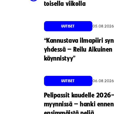
toisella viikolla
05.08.2026
UUTISET
“Kannustava ilmapiiri sy
yhdessä – Reilu Aikuinen 
käynnistyy”
06.08.2026
UUTISET
Pelipassit kaudelle 2026
myynnissä – hanki ennen
ensimmäistä peliä