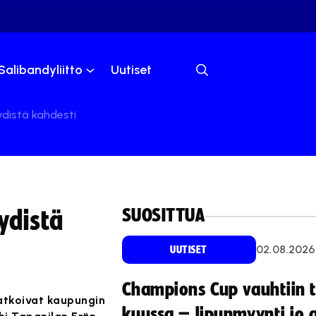
Salibandyliitto
Uutiset
ydistä kahdesti
SUOSITTUA
ydistä
02.08.2026
UUTISET
Champions Cup vauhtiin 
ratkoivat kaupungin
kuussa – lipunmyynti jo 