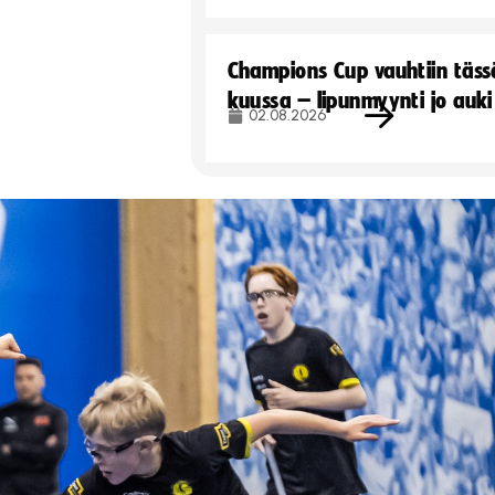
Champions Cup vauhtiin täss
kuussa – lipunmyynti jo auki
02.08.2026