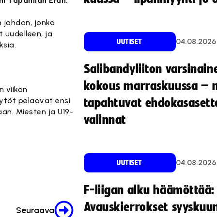
ohi Tapanilan Erän.
n johdon, jonka
t uudelleen, ja
04.08.2026
UUTISET
ksia.
Salibandyliiton varsinain
kokous marraskuussa – 
n viikon
ytöt pelaavat ensi
tapahtuvat ehdokasasette
an. Miesten ja U19-
valinnat
04.08.2026
UUTISET
F-liigan alku häämöttää:
Avauskierrokset syyskuu
Seuraava