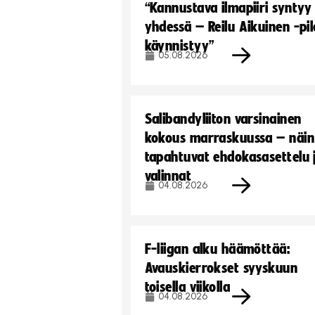
“Kannustava ilmapiiri syntyy
yhdessä – Reilu Aikuinen -pil
käynnistyy”
05.08.2026
Salibandyliiton varsinainen
kokous marraskuussa – näin
tapahtuvat ehdokasasettelu 
valinnat
04.08.2026
F-liigan alku häämöttää:
Avauskierrokset syyskuun
toisella viikolla
04.08.2026