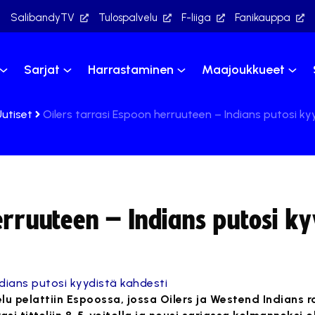
SalibandyTV
Tulospalvelu
F-liiga
Fanikauppa
Sarjat
Harrastaminen
Maajoukkueet
Uutiset
Oilers tarrasi Espoon herruuteen – Indians putosi ky
erruuteen – Indians putosi ky
lu pelattiin Espoossa, jossa Oilers ja Westend Indians 