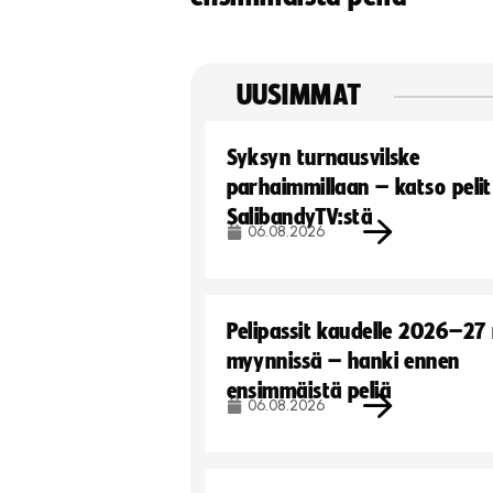
UUSIMMAT
Syksyn turnausvilske
parhaimmillaan – katso pelit
SalibandyTV:stä
06.08.2026
Pelipassit kaudelle 2026–27
myynnissä – hanki ennen
ensimmäistä peliä
06.08.2026