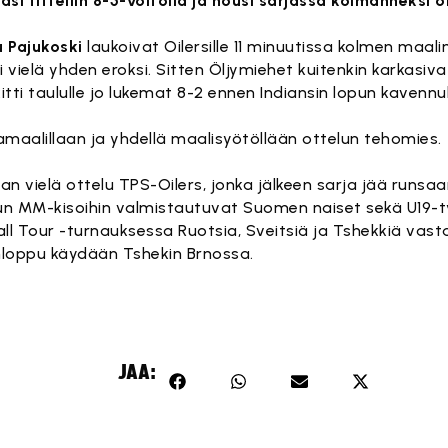
asi titteliin 8-5-voitolla ja nousi sarjassa kolmanneksi 
u Pajukoski
laukoivat Oilersille 11 minuutissa kolmen maali
vielä yhden eroksi. Sitten Öljymiehet kuitenkin karkasiva
kitti taululle jo lukemat 8-2 ennen Indiansin lopun kavennu
mamaalillaan ja yhdellä maalisyötöllään ottelun tehomies.
 vielä ottelu TPS-Oilers, jonka jälkeen sarja jää runsaa
n MM-kisoihin valmistautuvat Suomen naiset sekä U19-t
ll Tour -turnauksessa Ruotsia, Sveitsiä ja Tshekkiä vasta
onloppu käydään Tshekin Brnossa.
JAA: