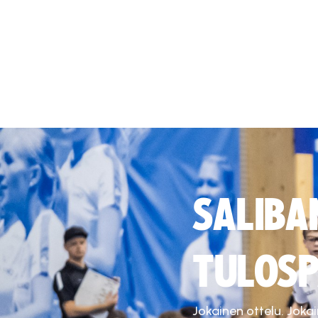
SALIBA
TULOSP
Jokainen ottelu. Joka