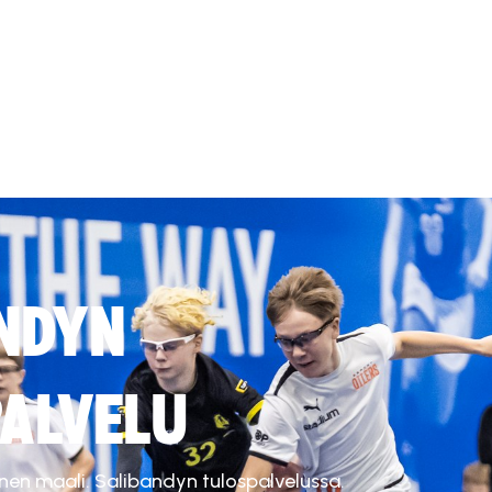
NDYN
ALVELU
inen maali. Salibandyn tulospalvelussa.