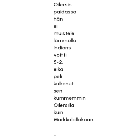
Oilersin
paidassa
hän
ei
muistele
lämmöllä.
Indians
voitti
5-2,
eikä
peli
kulkenut
sen
kummemmin
Oilersilla
kuin
Markkolallakaan.
-