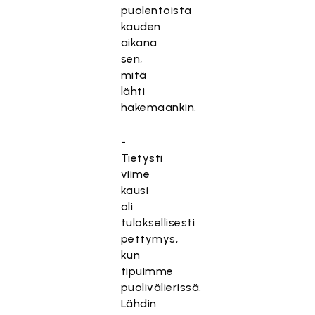
puolentoista
kauden
aikana
sen,
mitä
lähti
hakemaankin.
-
Tietysti
viime
kausi
oli
tuloksellisesti
pettymys,
kun
tipuimme
puolivälierissä.
Lähdin