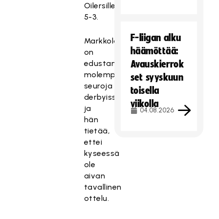
Oilersille
5-3.
F-liigan alku
Markkola
häämöttää:
on
edustanut
Avauskierrok
molempia
set syyskuun
seuroja
toisella
derbyissä,
viikolla
ja
04.08.2026
hän
tietää,
ettei
kyseessä
ole
aivan
tavallinen
ottelu.