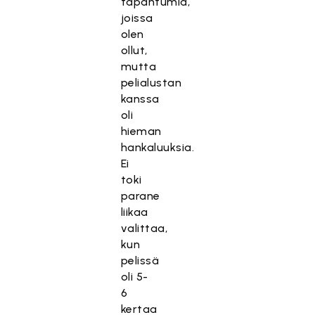
tapahtumia,
joissa
olen
ollut,
mutta
pelialustan
kanssa
oli
hieman
hankaluuksia.
Ei
toki
parane
liikaa
valittaa,
kun
pelissä
oli 5-
6
kertaa