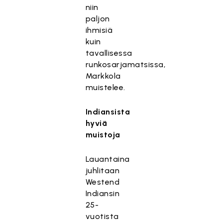
niin
paljon
ihmisiä
kuin
tavallisessa
runkosarjamatsissa,
Markkola
muistelee.
Indiansista
hyviä
muistoja
Lauantaina
juhlitaan
Westend
Indiansin
25-
vuotista