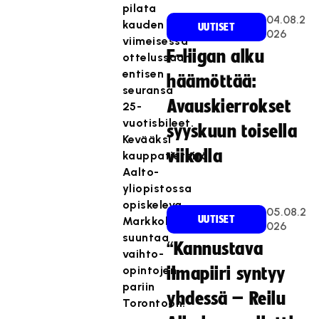
pilata
04.08.2
kauden
UUTISET
026
viimeisessä
F-liigan alku
ottelussaan
entisen
häämöttää:
seuransa
Avauskierrokset
25-
vuotisbileet.
syyskuun toisella
Kevääksi
viikolla
kauppatieteitä
Aalto-
yliopistossa
opiskeleva
05.08.2
UUTISET
Markkola
026
suuntaa
“Kannustava
vaihto-
opintojen
ilmapiiri syntyy
pariin
yhdessä – Reilu
Torontoon.