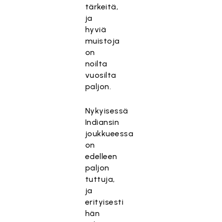
tärkeitä,
ja
hyviä
muistoja
on
noilta
vuosilta
paljon.
Nykyisessä
Indiansin
joukkueessa
on
edelleen
paljon
tuttuja,
ja
erityisesti
hän