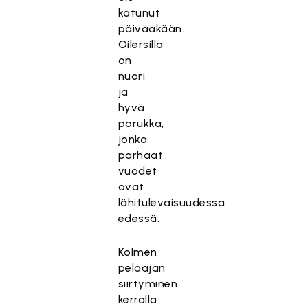
katunut
päivääkään.
Oilersilla
on
nuori
ja
hyvä
porukka,
jonka
parhaat
vuodet
ovat
lähitulevaisuudessa
edessä.
Kolmen
pelaajan
siirtyminen
kerralla