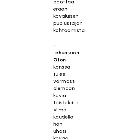
odottaa
erään
kovaluisen
puolustajan
kohtaamista.
-
Lehkosuon
Oton
kanssa
tulee
varmasti
olemaan
kovia
taisteluita.
Viime
kaudella
hän
uhosi
kovaa