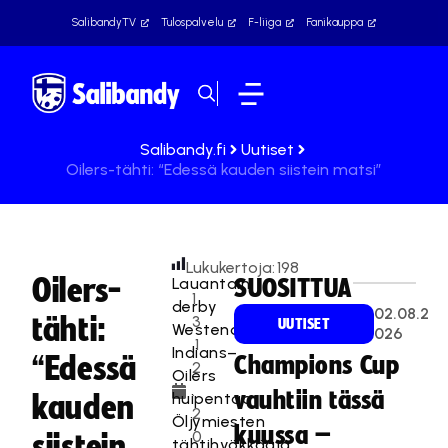
SalibandyTV
Tulospalvelu
F-liiga
Fanikauppa
Salibandy.fi
Uutiset
Oilers-tähti: “Edessä kauden siistein matsi”
Lukukertoja:
198
Oilers-
Lauantain
SUOSITTUA
1
derby
02.08.2
tähti:
3
UUTISET
Westend
026
.1
Indians–
“Edessä
Champions Cup
2
Oilers
.
vauhtiin tässä
huipentaa
kauden
2
Öljymiesten
kuussa –
0
siistein
tähtihyökkääjä