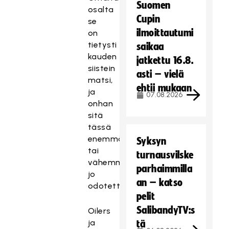
Suomen
osalta
Cupin
se
ilmoittautumi
on
tietysti
saikaa
kauden
jatkettu 16.8.
siistein
asti – vielä
matsi,
ehtii mukaan
ja
07.08.2026
onhan
sitä
tässä
enemmän
Syksyn
tai
turnausvilske
vähemmän
parhaimmilla
jo
an – katso
odotettu.
pelit
SalibandyTV:s
Oilers
ja
tä