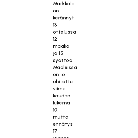
Markkola
on
kerännyt
13
ottelussa
12
maalia
ja 15
syöttöä.
Maaleissa
on jo
ohitettu
viime
kauden
lukema
10,
mutta
ennätys
17