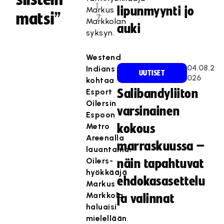
1
lipunmyynti jo
Markus
matsi”
7
Markkolan
auki
syksyn.
Westend
04.08.2
Indians
UUTISET
026
kohtaa
Esport
Salibandyliiton
Oilersin
varsinainen
Espoon
Metro
kokous
Areenalla
marraskuussa –
lauantaina.
Oilers-
näin tapahtuvat
hyökkääjä
ehdokasasettelu
Markus
Markkola
ja valinnat
haluaisi
mielellään