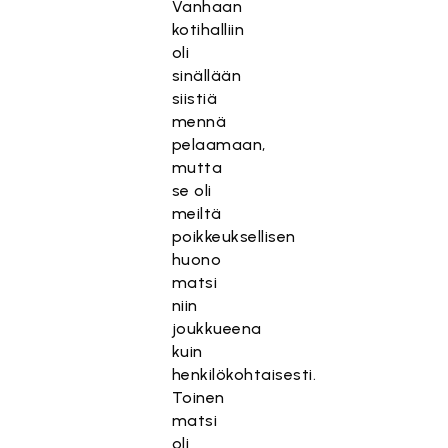
Vanhaan
kotihalliin
oli
sinällään
siistiä
mennä
pelaamaan,
mutta
se oli
meiltä
poikkeuksellisen
huono
matsi
niin
joukkueena
kuin
henkilökohtaisesti.
Toinen
matsi
oli