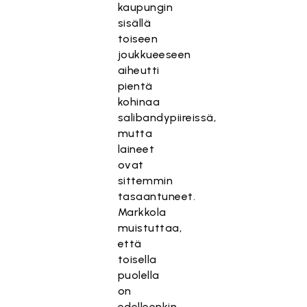
kaupungin
sisällä
toiseen
joukkueeseen
aiheutti
pientä
kohinaa
salibandypiireissä,
mutta
laineet
ovat
sittemmin
tasaantuneet.
Markkola
muistuttaa,
että
toisella
puolella
on
edelleenkin