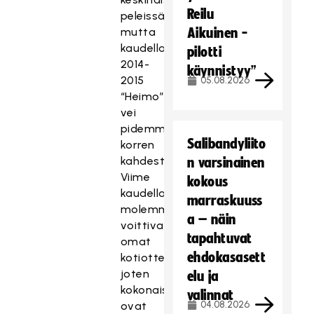
Reilu
peleissä,
mutta
Aikuinen -
kaudella
pilotti
2014-
käynnistyy”
2015
05.08.2026
“Heimo”
vei
pidemmän
Salibandyliito
korren
kahdesti.
n varsinainen
Viime
kokous
kaudella
marraskuuss
molemmat
a – näin
voittivat
tapahtuvat
omat
ehdokasasett
kotiottelunsa,
joten
elu ja
kokonaisvoitot
valinnat
04.08.2026
ovat