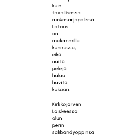
kuin
tavallisessa
runkosarjapelissä.
Lataus
on
molemmilla
kunnossa,
eikä
näitä
pelejä
halua
hävitä
kukaan.
Kirkkojärven
Loiskeessa
alun
perin
salibandyoppinsa