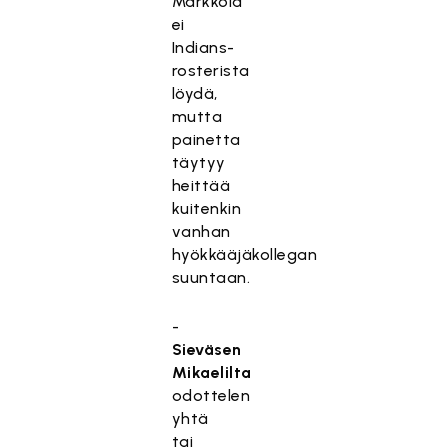
Markkola
ei
Indians-
rosterista
löydä,
mutta
painetta
täytyy
heittää
kuitenkin
vanhan
hyökkääjäkollegan
suuntaan.
-
Sieväsen
Mikaelilta
odottelen
yhtä
tai