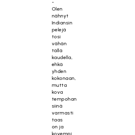
-
Olen
nähnyt
Indiansin
pelejä
tosi
vähän
tällä
kaudella,
ehkä
yhden
kokonaan,
mutta
kova
tempohan
siinä
varmasti
taas
on ja
kovempi