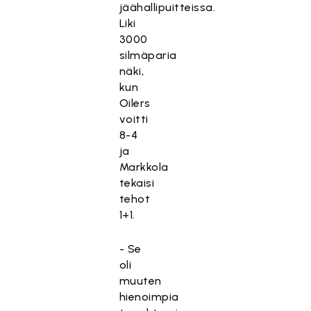
jäähallipuitteissa.
Liki
3000
silmäparia
näki,
kun
Oilers
voitti
8-4
ja
Markkola
tekaisi
tehot
1+1.
- Se
oli
muuten
hienoimpia