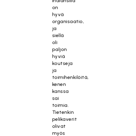
Indiansilla
on
hyvä
organisaatio,
ja
siellä
oli
paljon
hyviä
koutseja
ja
toimihenkilöitä,
kenen
kanssa
sai
toimia.
Tietenkin
pelikaverit
olivat
myös