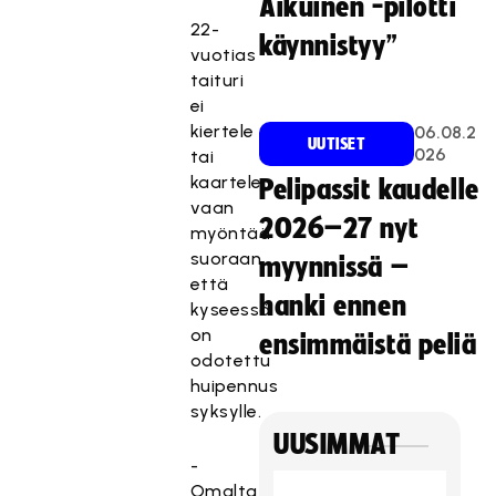
Aikuinen -pilotti
22-
käynnistyy”
vuotias
taituri
ei
kiertele
06.08.2
UUTISET
026
tai
kaartele,
Pelipassit kaudelle
vaan
2026–27 nyt
myöntää
suoraan,
myynnissä –
että
hanki ennen
kyseessä
on
ensimmäistä peliä
odotettu
huipennus
syksylle.
UUSIMMAT
-
Omalta