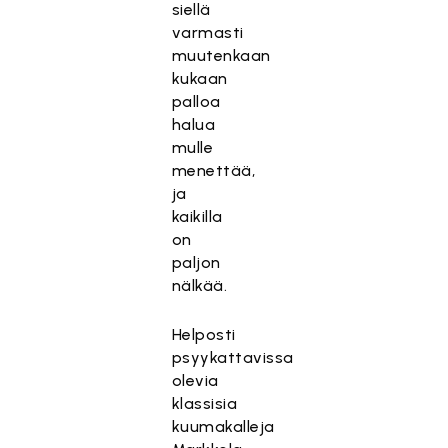
siellä
varmasti
muutenkaan
kukaan
palloa
halua
mulle
menettää,
ja
kaikilla
on
paljon
nälkää.
Helposti
psyykattavissa
olevia
klassisia
kuumakalleja