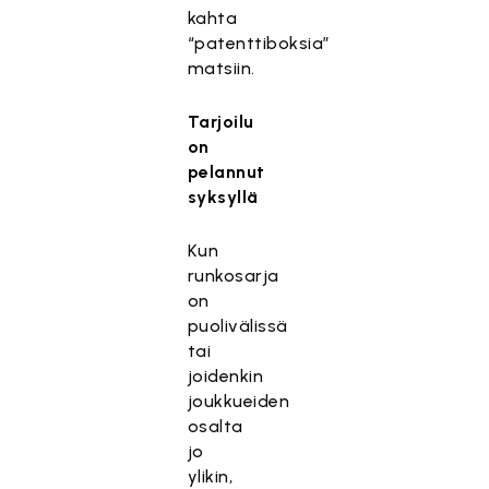
kahta
“patenttiboksia”
matsiin.
Tarjoilu
on
pelannut
syksyllä
Kun
runkosarja
on
puolivälissä
tai
joidenkin
joukkueiden
osalta
jo
ylikin,