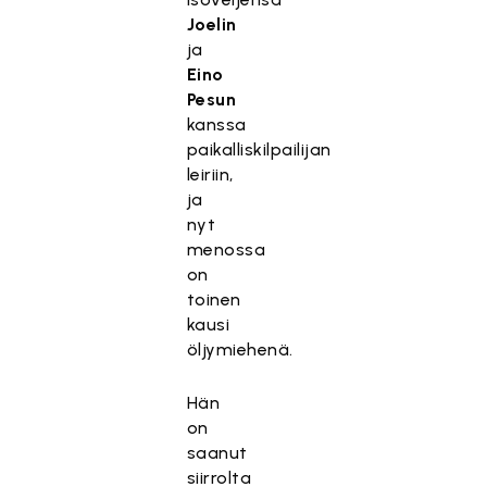
Joelin
ja
Eino
Pesun
kanssa
paikalliskilpailijan
leiriin,
ja
nyt
menossa
on
toinen
kausi
öljymiehenä.
Hän
on
saanut
siirrolta