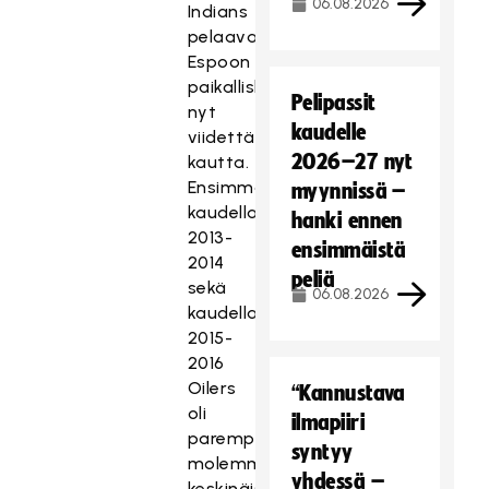
06.08.2026
Indians
pelaavat
Espoon
paikalliskahinoita
Pelipassit
nyt
kaudelle
viidettä
2026–27 nyt
kautta.
Ensimmäisellä
myynnissä –
kaudella
hanki ennen
2013-
ensimmäistä
2014
peliä
sekä
06.08.2026
kaudella
2015-
2016
Oilers
“Kannustava
oli
ilmapiiri
parempi
syntyy
molemmissa
yhdessä –
keskinäisissä