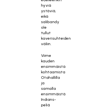
hyviä
ystäviä,
eikä
salibandy
ole
tullut
kaverisuhteiden
väliin.
Viime
kauden
ensimmäistä
kohtaamista
Otahallilla
ja
samalla
ensimmäistä
Indians-
peliä