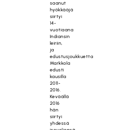
saanut
hyökkääjä
siirtyi
14-
vuotiaana
Indiansin
leiriin,
ja
edustusjoukkuetta
Markkola
edusti
kausilla
2011-
2016.
Keväällä
2016
hän
siirtyi
yhdessä
isoveljensä