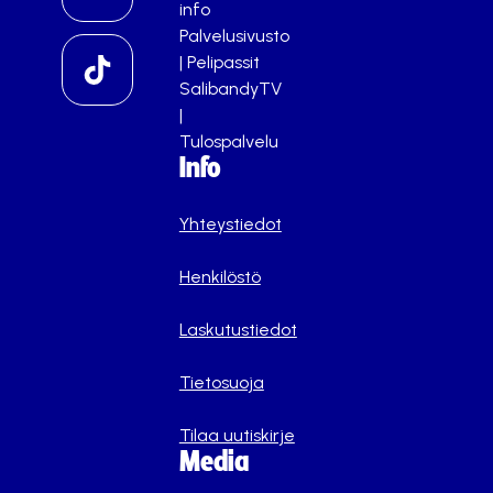
info
Palvelusivusto
|
Pelipassit
SalibandyTV
|
Tulospalvelu
Info
Yhteystiedot
Henkilöstö
Laskutustiedot
Tietosuoja
Tilaa uutiskirje
Media