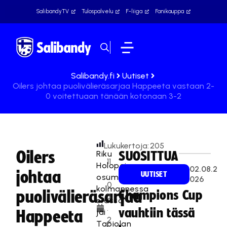
SalibandyTV
Tulospalvelu
F-liiga
Fanikauppa
Salibandy.fi
Uutiset
Oilers johtaa puolivälieräsarjaa Happeeta vastaan 2-
0 voitettuaan tänään kotonaan 3-2
Lukukertoja:
205
Oilers
Riku
SUOSITTUA
11
Holopaisen
02.08.2
johtaa
.
UUTISET
osuma
026
0
kolmannessa
puolivälieräsarjaa
Champions Cup
3
erässä
.
vauhtiin tässä
jäi
Happeeta
2
Tapiolan