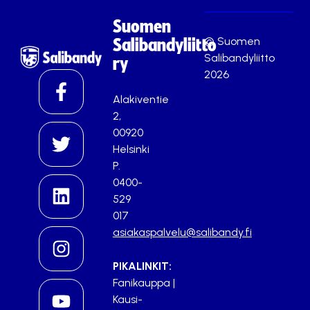
Suomen
© Suomen
Salibandyliitto
Salibandyliitto
ry
2026
Alakiventie
2,
00920
Helsinki
P.
0400-
529
017
asiakaspalvelu@salibandy.fi
PIKALINKIT:
Fanikauppa
|
Kausi-