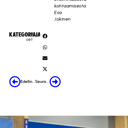
kohtaamisesta:
Esa
Jokinen
Uuti
KATEGORIA:
JAA:
set
Edellinen
Seuraava