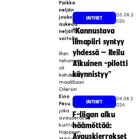
Paikka
neljän
05.08.2
joukossa
UUTISET
026
aukeaa
“Kannustava
neljällä
voitolla.
ilmapiiri syntyy
yhdessä – Reilu
Illan
tehomies
Aikuinen -pilotti
oli
käynnistyy”
kahdella
maalillaan
Oilersin
Eino
04.08.2
UUTISET
Pesu
,
026
joka
F-liigan alku
avauserässä
häämöttää:
kuittasi
Happeen
Avauskierrokset