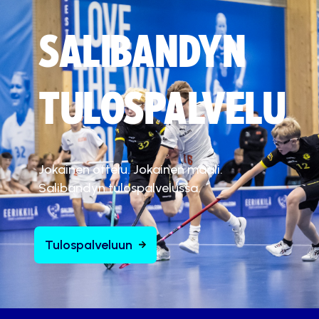
SALIBANDYN
TULOSPALVELU
Jokainen ottelu. Jokainen maali.
Salibandyn tulospalvelussa.
Tulospalveluun