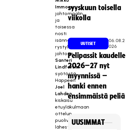
Mikko
syyskuun toisella
Immosen
johtomaalin
viikolla
ja
toisessa
nosti
isännät
06.08.2
UUTISET
026
rystyltä
johtoon
Pelipassit kaudelle
Santeri
2026–27 nyt
Lindforsin
syötöstä.
myynnissä –
Happeen
hanki ennen
Joel
Lahden
ensimmäistä peliä
kiskaisu
etuyläkulmaan
ottelun
puolivälin
UUSIMMAT
lähestyessä