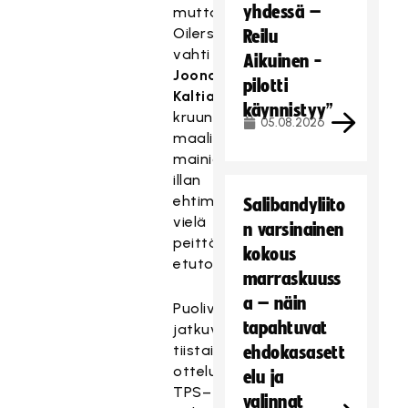
yhdessä –
mutta
Oilers-
Reilu
vahti
Aikuinen -
Joonas
pilotti
Kaltiainen
käynnistyy”
kruunasi
05.08.2026
maalivahtien
mainion
illan
ehtimällä
Salibandyliito
vielä
n varsinainen
peittämään
kokous
etutolpan.
marraskuuss
a – näin
Puolivälierät
tapahtuvat
jatkuvat
tiistaina
ehdokasasett
otteluilla
elu ja
TPS–
valinnat