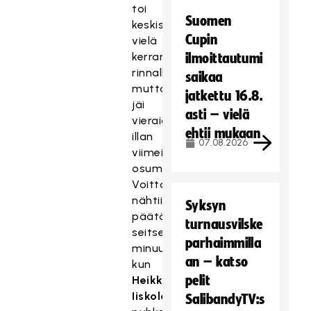
toi
Suomen
keskisuomalaiset
Cupin
vielä
kerran
ilmoittautumi
rinnalle,
saikaa
mutta
jatkettu 16.8.
jäi
asti – vielä
vieraiden
ehtii mukaan
illan
07.08.2026
viimeiseksi
osumaksi.
Voittomaali
nähtiin
Syksyn
päätösjakson
turnausvilske
seitsemännellä
parhaimmilla
minuutilla,
an – katso
kun
pelit
Heikki
Iiskola
SalibandyTV:s