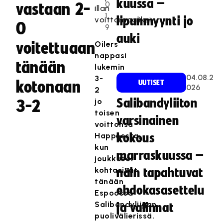
kuussa –
0
vastaan 2-
illan
1
lipunmyynti jo
voittomaaliksi.
0
9
auki
voitettuaan
Oilers
nappasi
tänään
lukemin
04.08.2
3-
kotonaan
UUTISET
026
2
jo
Salibandyliiton
3-2
toisen
varsinainen
voittonsa
Happeesta,
kokous
kun
marraskuussa –
joukkueet
kohtasivat
näin tapahtuvat
tänään
ehdokasasettelu
Espoossa
Salibandyliigan
ja valinnat
puolivälierissä.