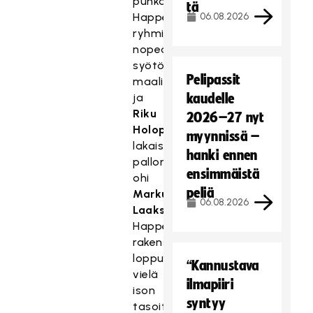
puhkaisi
tä
Happeen
06.08.2026
ryhmityksen
nopealla
syötöllä
Pelipassit
maalille
ja
kaudelle
Riku
2026–27 nyt
Holopainen
myynnissä –
lakaisi
hanki ennen
pallon
ensimmäistä
ohi
peliä
Markus
06.08.2026
Laakson
.
Happee
rakensi
loppuun
“Kannustava
vielä
ilmapiiri
ison
syntyy
tasoituspaikan,