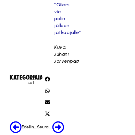
”Oilers
vie
pelin
jälleen
jatkoajalle”
Kuva:
Juhani
Järvenpää
Uuti
KATEGORIA:
JAA:
set
Edellinen
Seuraava