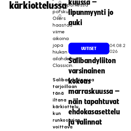
kuussa –
0
kärkiottelussa
voittoputkessa
2
lipunmyynti jo
porskuttava
0
Oilers
auki
haastaa
viime
aikoina
jopa
04.08.2
UUTISET
026
hiukan
ailahdelleen
Salibandyliiton
Classicin.
varsinainen
Salibandyliigassa
kokous
tarjoillaan
marraskuussa –
tänä
iltana
näin tapahtuvat
kärkiottelu,
ehdokasasettelu
kun
runkosarjan
ja valinnat
voittava