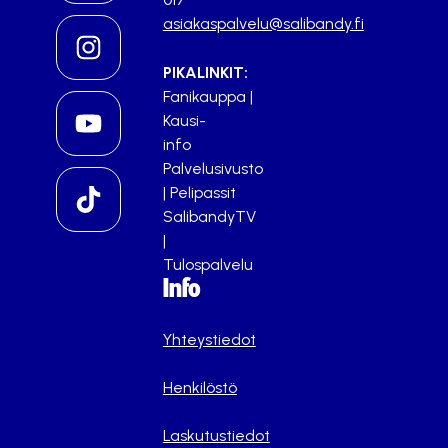
asiakaspalvelu@salibandy.fi
PIKALINKIT:
Fanikauppa
|
Kausi-
info
Palvelusivusto
|
Pelipassit
SalibandyTV
|
Tulospalvelu
Info
Yhteystiedot
Henkilöstö
Laskutustiedot