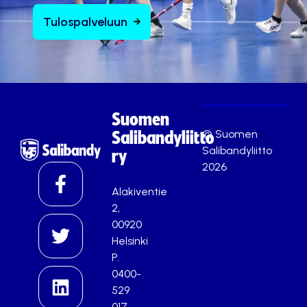
Tulospalveluun
Suomen
© Suomen
Salibandyliitto
Salibandyliitto
ry
2026
Alakiventie
2,
00920
Helsinki
P.
0400-
529
017