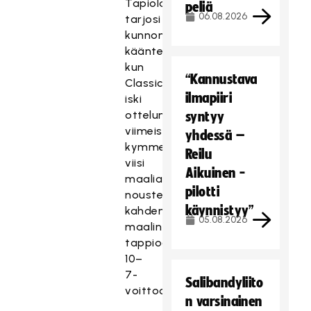
Tapiolassa
peliä
06.08.2026
tarjosi
kunnon
käänteen,
kun
“Kannustava
Classic
ilmapiiri
iski
ottelun
syntyy
viimeisellä
yhdessä –
kymmenminuuttisella
Reilu
viisi
Aikuinen -
maalia
pilotti
nousten
käynnistyy”
kahden
05.08.2026
maalin
tappioasemasta
10–
7-
Salibandyliito
voittoon.
n varsinainen