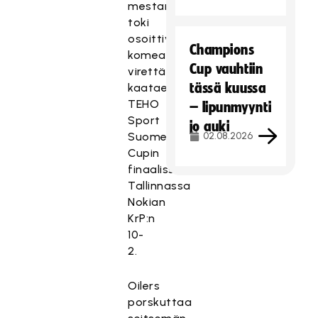
mestarit
toki
osoittivat
Champions
komeaa
Cup vauhtiin
virettä
tässä kuussa
kaataessaan
TEHO
– lipunmyynti
Sport
jo auki
Suomen
02.08.2026
Cupin
finaalissa
Tallinnassa
Nokian
KrP:n
10-
2.
Oilers
porskuttaa