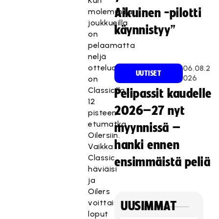
Kun
Aikuinen -pilotti
molemmilla
joukkueilla
käynnistyy”
on
pelaamatta
neljä
ottelua,
06.08.2
UUTISET
026
on
Classicilla
Pelipassit kaudelle
12
2026–27 nyt
pisteen
etumatka
myynnissä –
Oilersiin.
hanki ennen
Vaikka
Classic
ensimmäistä peliä
häviäisi
ja
Oilers
voittaisi
UUSIMMAT
loput