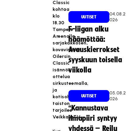
Classic
kohtaa
04.08.2
klo
UUTISET
026
18.30
F-liigan alku
Tampere
Areenalla
häämöttää:
sarjakakkosen,
Avauskierrokset
kovavireisen
Oilersin.
syyskuun toisella
Classic
viikolla
isännöi
ottelua
sirkusteemalla,
ja
05.08.2
UUTISET
kotisohville
026
taiston
“Kannustava
tarjoilee
VeikkausTV.
ilmapiiri syntyy
yhdessä – Reilu