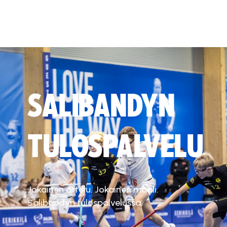
SALIBANDYN
TULOSPALVELU
Jokainen ottelu. Jokainen maali.
Salibandyn tulospalvelussa.