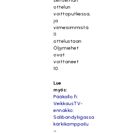
seitsemän
ottelun
voittoputkessa,
ja
viimeisimmistä
11
ottelustaan
Öljymiehet
ovat
voittaneet
10.
Lue
myös:
Pääkallo.fi:
VeikkausTV-
ennakko:
Salibandyliigassa
kärkikamppailu
–