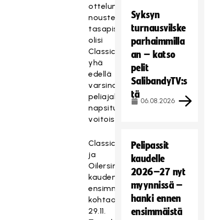
ottelunsa
Syksyn
nousten
turnausvilske
tasapisteisiin,
olisi
parhaimmilla
Classic
an – katso
yhä
pelit
edellä
SalibandyTV:s
varsinaisella
tä
peliajalla
06.08.2026
napsituissa
voitoissa.
Classicin
Pelipassit
ja
kaudelle
Oilersin
2026–27 nyt
kauden
myynnissä –
ensimmäinen
hanki ennen
kohtaaminen
29.11.
ensimmäistä