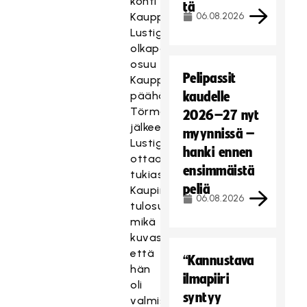
kohti
tä
Kauppia.
06.08.2026
Lustigin
olkapää
osuu
Pelipassit
Kauppia
päähän.
kaudelle
Törmäyksen
2026–27 nyt
jälkeen
myynnissä –
Lustig
hanki ennen
ottaa
ensimmäistä
tukiaskeleen
peliä
Kaupin
06.08.2026
tulosuuntaan,
mikä
kuvastaa,
että
“Kannustava
hän
ilmapiiri
oli
syntyy
valmistautunut