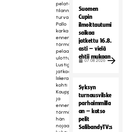
pelata
Suomen
tilanne
Cupin
turvallisesti.
Pallo
ilmoittautumi
karkaa
saikaa
ennen
jatkettu 16.8.
törmäystä
asti – vielä
pelaajien
ehtii mukaan
ulottumattomiin.
07.08.2026
Lustig
jatkaa
liikerataansa
kohti
Syksyn
Kauppia
turnausvilske
ja
parhaimmilla
ennen
an – katso
törmäystä
pelit
hän
nojaa
SalibandyTV:s