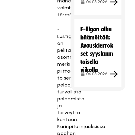
mahdollisuus
04.08.2026
valmistautua
törmäykseen.
F-liigan alku
-
Lustig
häämöttää:
on
Avauskierrok
pelitavallaan
set syyskuun
osoittanut
toisella
merkittävää
viikolla
piittaamattomuutta
04.08.2026
toisen
pelaajan
turvallista
pelaamista
ja
terveyttä
kohtaan.
Kurinpitolinjauksissa
päähän