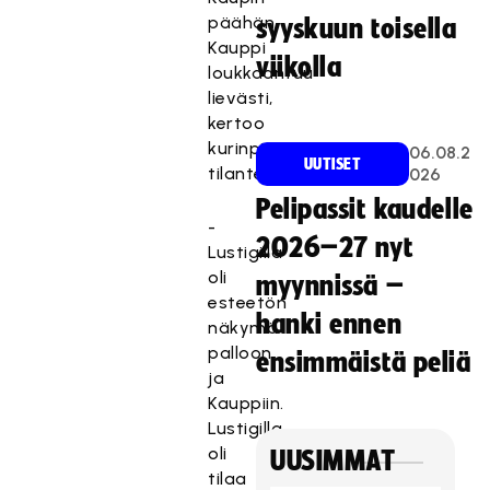
päähän.
syyskuun toisella
Kauppi
viikolla
loukkaantuu
lievästi,
kertoo
kurinpitäjä
06.08.2
UUTISET
tilanteesta.
026
Pelipassit kaudelle
-
2026–27 nyt
Lustigilla
oli
myynnissä –
esteetön
hanki ennen
näkymä
palloon
ensimmäistä peliä
ja
Kauppiin.
Lustigilla
oli
UUSIMMAT
tilaa