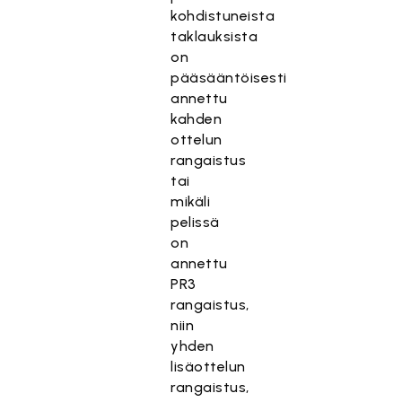
kohdistuneista
taklauksista
on
pääsääntöisesti
annettu
kahden
ottelun
rangaistus
tai
mikäli
pelissä
on
annettu
PR3
rangaistus,
niin
yhden
lisäottelun
rangaistus,