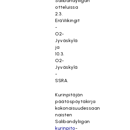
Salibandyliigan
otteluissa
2.3.
EräViikingit
-
O2-
Jyväskylä
ja
10.3.
O2-
Jyväskylä
-
SSRA.
Kurinpitäjän
päätöspöytäkirja
kokonaisuudessaan
naisten
Salibandyliigan
kurinpito
-