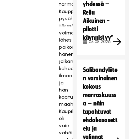
yhdessä –
törmäykseen.
Kauppi
Reilu
pysähtyy
Aikuinen -
törmäyksen
pilotti
voimasta
käynnistyy”
lähes
05.08.2026
paikoilleen,
hänen
jalkansa
kohoavat
Salibandyliito
ilmaan
n varsinainen
ja
kokous
hän
marraskuuss
kaatuu
a – näin
maahan.
Kaupilla
tapahtuvat
oli
ehdokasasett
vain
elu ja
vähäinen
valinnat