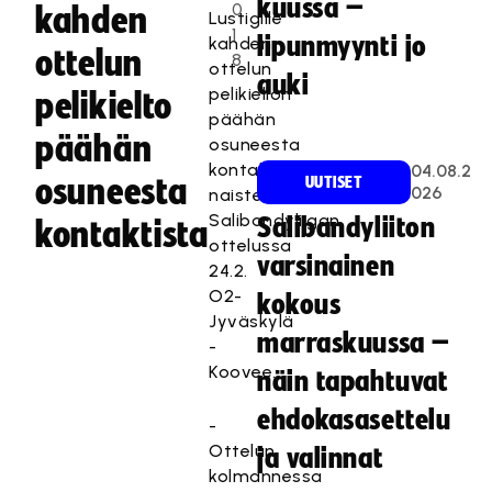
kuussa –
0
kahden
Lustigille
1
lipunmyynti jo
kahden
ottelun
8
ottelun
auki
pelikiellon
pelikielto
päähän
päähän
osuneesta
kontaktista
04.08.2
osuneesta
UUTISET
026
naisten
Salibandyliigan
Salibandyliiton
kontaktista
ottelussa
varsinainen
24.2.
O2-
kokous
Jyväskylä
marraskuussa –
-
Koovee.
näin tapahtuvat
ehdokasasettelu
-
Ottelun
ja valinnat
kolmannessa