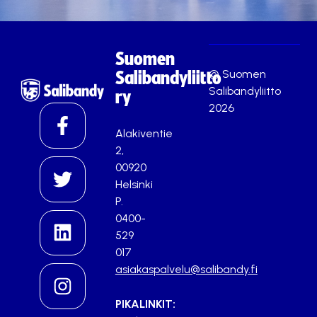
Suomen
© Suomen
Salibandyliitto
Salibandyliitto
ry
2026
Alakiventie
2,
00920
Helsinki
P.
0400-
529
017
asiakaspalvelu@salibandy.fi
PIKALINKIT: