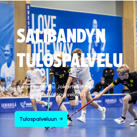
SALIBANDYN
TULOSPALVELU
Jokainen ottelu. Jokainen maali.
Salibandyn tulospalvelussa.
Tulospalveluun