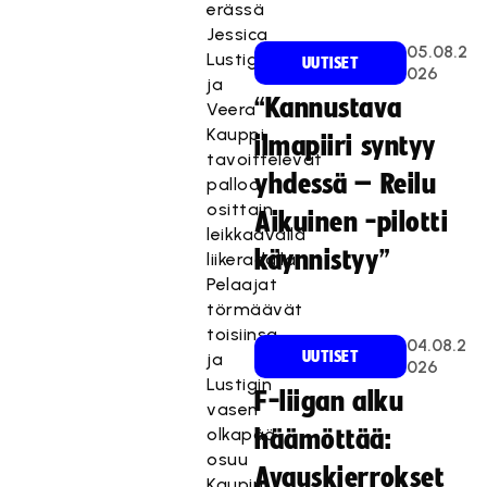
erässä
Jessica
05.08.2
Lustig
UUTISET
026
ja
“Kannustava
Veera
Kauppi
ilmapiiri syntyy
tavoittelevat
yhdessä – Reilu
palloa
osittain
Aikuinen -pilotti
leikkaavalla
käynnistyy”
liikeradalla.
Pelaajat
törmäävät
toisiinsa
04.08.2
UUTISET
ja
026
Lustigin
F-liigan alku
vasen
olkapää
häämöttää:
osuu
Avauskierrokset
Kaupin