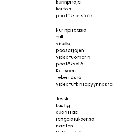
kurinpitäjä
kertoo
päätöksessään.
Kurinpitoasia
tuli
vireille
pääsarjojen
videotuomarin
päätöksellä
Kooveen
tekemästä
videotutkintapyynnöstä.
Jessica
Lustig
suorittaa
rangaistuksensa
naisten