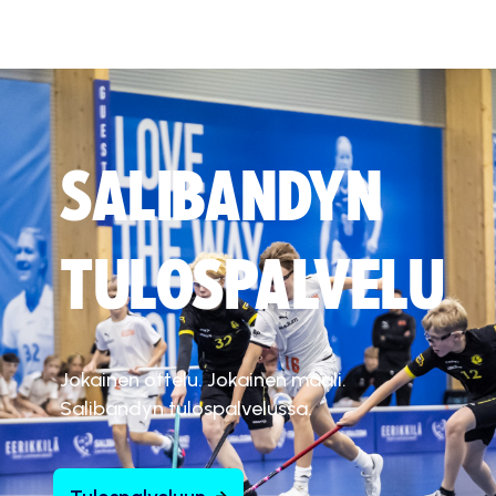
SALIBANDYN
TULOSPALVELU
Jokainen ottelu. Jokainen maali.
Salibandyn tulospalvelussa.