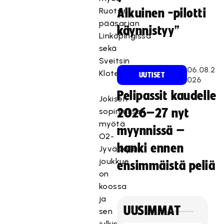
Ruotsin
Aikuinen -pilotti
pääsarjan
käynnistyy”
Linköpingissä
sekä
Sveitsin
06.08.2
Klotenissa.
UUTISET
026
Pelipassit kaudelle
Jokisen
sopimuksen
2026–27 nyt
myötä
myynnissä –
O2-
hanki ennen
Jyväskylän
joukkue
ensimmäistä peliä
on
koossa
ja
UUSIMMAT
sen
julkistaminen