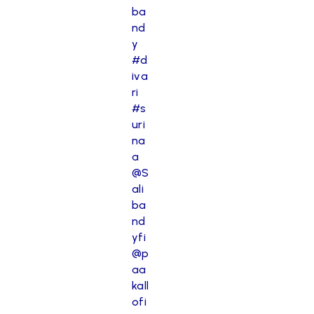
ba
nd
y
#d
iva
ri
#s
uri
na
a
@S
ali
ba
nd
yfi
@p
aa
kall
ofi