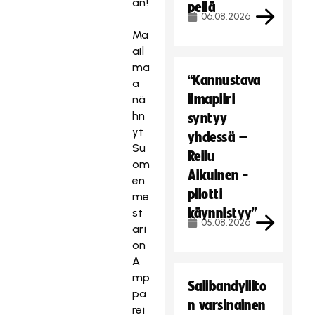
an!
peliä
06.08.2026
Ma
ail
ma
“Kannustava
a
ilmapiiri
nä
hn
syntyy
yt
yhdessä –
Su
Reilu
om
Aikuinen -
en
pilotti
me
käynnistyy”
st
05.08.2026
ari
on
A
mp
Salibandyliito
pa
n varsinainen
rei