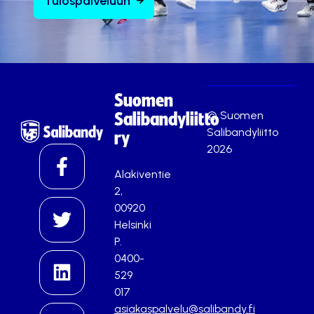
Tulospalveluun
Suomen
© Suomen
Salibandyliitto
Salibandyliitto
ry
2026
Alakiventie
2,
00920
Helsinki
P.
0400-
529
017
asiakaspalvelu@salibandy.fi