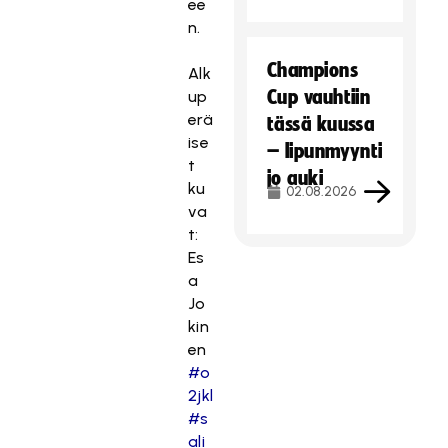
ee
n.
Champions
Alk
Cup vauhtiin
up
erä
tässä kuussa
ise
– lipunmyynti
t
jo auki
ku
02.08.2026
va
t:
Es
a
Jo
kin
en
#o
2jkl
#s
ali