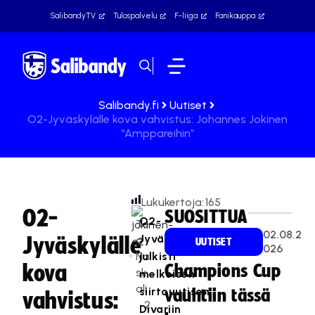
SalibandyTV
Tulospalvelu
F-liiga
Fanikauppa
Salibandy.fi
Uutiset
O2-Jyväskylälle kova vahvistus: Johannes Jokinen
“Amppareihin”
Lukukertoja:
165
O2-
SUOSITTUA
O2-
Te
02.08.2
Jyväskylä
Jyväskylälle
a
UUTISET
026
Na
julkisti
kova
Champions Cup
sk
melkoisen
ali
siirtouutisen
vauhtiin tässä
vahvistus:
2
Divariin