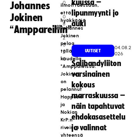
kuussa –
0
Johannes
ilmoittaessaan,
.
lipunmyynti jo
että
Jokinen
0
hyökkääjä
auki
8
“Amppareihin”
Johannes
.
Jokinen
2
pelaa
0
04.08.2
tällä
UUTISET
2
026
kaudella
0
Salibandyliiton
"Amppareissa."
varsinainen
Jokinen
on
kokous
pelannut
marraskuussa –
Happeen
ja
näin tapahtuvat
Nokian
ehdokasasettelu
KrP:n
ja valinnat
riveissä
yhteensä