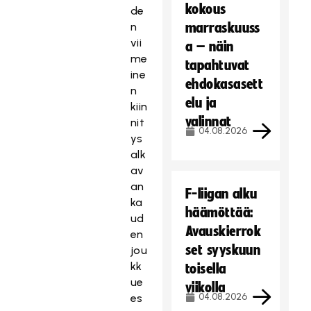
kokous
de
n
marraskuuss
vii
a – näin
me
tapahtuvat
ine
ehdokasasett
n
elu ja
kiin
valinnat
nit
04.08.2026
ys
alk
av
an
F-liigan alku
ka
häämöttää:
ud
Avauskierrok
en
set syyskuun
jou
kk
toisella
ue
viikolla
04.08.2026
es