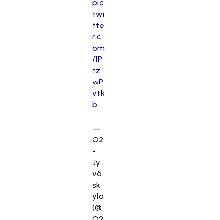
pic.
twi
tte
r.c
om
/1P
tz
wP
vtk
b
—
O2
-
Jy
vä
sk
ylä
(@
O2