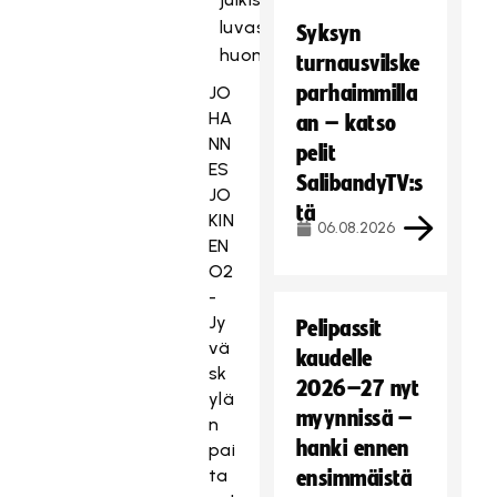
luvassa
Syksyn
huomenna.
turnausvilske
parhaimmilla
JO
HA
an – katso
NN
pelit
ES
SalibandyTV:s
JO
tä
KIN
06.08.2026
EN
O2
-
Jy
Pelipassit
vä
kaudelle
sk
2026–27 nyt
ylä
myynnissä –
n
hanki ennen
pai
ta
ensimmäistä