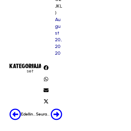
JKL
)
Au
gu
st
20,
20
20
Uuti
KATEGORIA:
JAA:
set
Edellinen
Seuraava