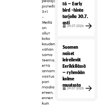
pelaaja
tä – Early
pisteillä
bird -hinta
3+1.
tarjolla 30.7.
-
Meillä
asti
24.07.2026
on
ollut
koko
kauden
Suomen
vähän
naiset
sama
leireilevät
teema,
että
Eerikkilässä
annamme
– ryhmään
vastustajalle
kolme
pari
muutosta
maalia
24.07.2026
eteen,
ennen
kuin