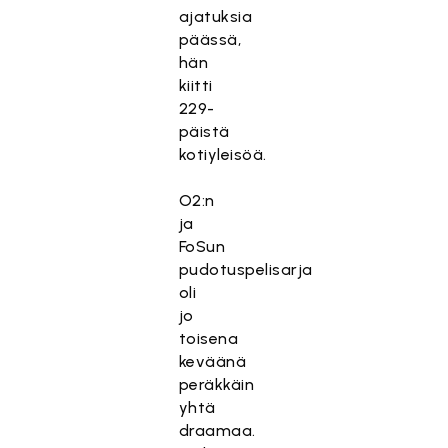
ajatuksia
päässä,
hän
kiitti
229-
päistä
kotiyleisöä.
O2:n
ja
FoSun
pudotuspelisarja
oli
jo
toisena
keväänä
peräkkäin
yhtä
draamaa.