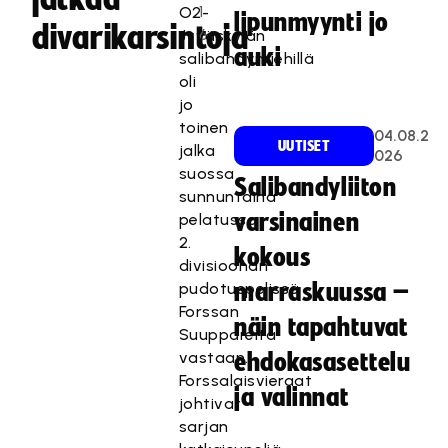
1
O2-
lipunmyynti jo
divarikarsintoja
6
Jyväskylän
auki
salibandymiehillä
oli
jo
toinen
04.08.2
UUTISET
jalka
026
suossa
Salibandyliiton
sunnuntaina
varsinainen
pelatussa
2.
kokous
divisioonan
pudotuspelissä
marraskuussa –
Forssan
näin tapahtuvat
Suuppareita
vastaan.
ehdokasasettelu
Forssalaisvieraat
ja valinnat
johtivat
sarjan