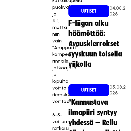
katkaisupeliä
puolivälissä
04.08.2
UUTISET
jo
026
4-1,
F-liigan alku
mutta
häämöttää:
niin
vain
Avauskierrokset
”Ampparit”
syyskuun toisella
kampesi
rinnalle,
viikolla
jatkoajalle
ja
lopulta
05.08.2
voittolaukauskilpailussa
UUTISET
026
riemukkaaseen
“Kannustava
voittoon.
ilmapiiri syntyy
6-5-
voiton
yhdessä – Reilu
ratkaisi