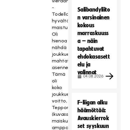
vieraana.
-
Salibandyliito
Todella
n varsinainen
hyvältä
kokous
maistuu.
marraskuuss
Oli
a – näin
hienoa
nähdä
tapahtuvat
joukkueen
ehdokasasett
mahtava
elu ja
asenne.
valinnat
Tämä
04.08.2026
oli
koko
joukkueen
voitto,
F-liigan alku
Tepponen
häämöttää:
(kuvassa)
Avauskierrok
maiskutteli
set syyskuun
ampparilasit