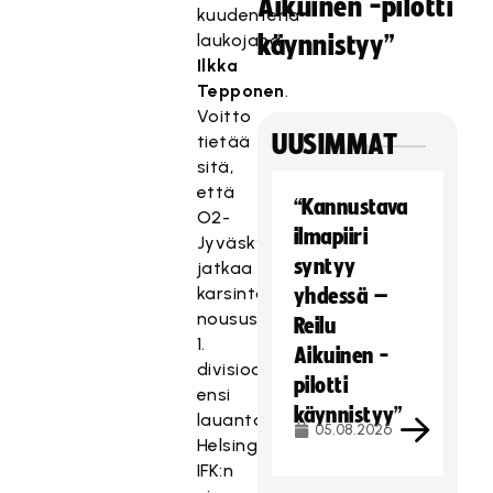
Aikuinen -pilotti
kuudentena
laukojana
käynnistyy”
Ilkka
Tepponen
.
Voitto
UUSIMMAT
tietää
sitä,
että
“Kannustava
O2-
ilmapiiri
Jyväskylä
syntyy
jatkaa
karsintoja
yhdessä –
noususta
Reilu
1.
Aikuinen -
divisioonaan
pilotti
ensi
käynnistyy”
lauantaina
05.08.2026
Helsingin
IFK:n