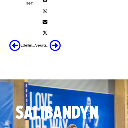
set
Edellinen
Seuraava
SALIBANDYN