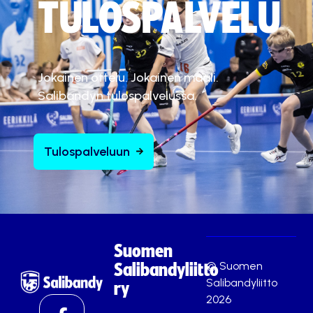
TULOSPALVELU
Jokainen ottelu. Jokainen maali.
Salibandyn tulospalvelussa.
Tulospalveluun
Suomen
© Suomen
Salibandyliitto
Salibandyliitto
ry
2026