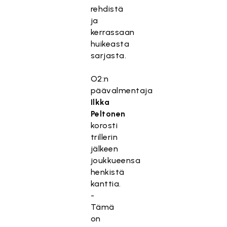
rehdistä
ja
kerrassaan
huikeasta
sarjasta.
O2:n
päävalmentaja
Ilkka
Peltonen
korosti
trillerin
jälkeen
joukkueensa
henkistä
kanttia.
-
Tämä
on