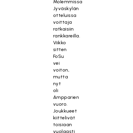
Molemmissa
Jyväskylän
otteluissa
voittaja
ratkaisiin
rankkareilla.
Viikko
sitten
FoSu
vei
voiton,
mutta
nyt
oli
Ampparien
vuoro.
Joukkueet
kiittelivät
toisiaan
vuolaasti