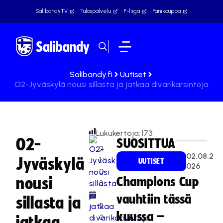
SalibandyTV
Tulospalvelu
F-liiga
Fanikauppa
Salibandy.fi
Uutiset
O2-Jyväskylä nousi sillasta ja jatkaa divarikarsintoja
Lukukertoja:
173
O2-
SUOSITTUA
2
02.08.2
Jyväskylä
1.
UUTISET
026
0
nousi
Champions Cup
3
.
vauhtiin tässä
sillasta ja
2
kuussa –
0
jatkaa