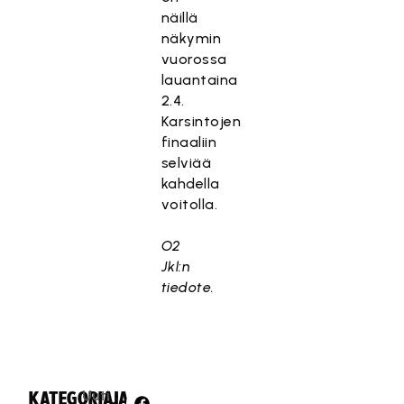
näillä
näkymin
vuorossa
lauantaina
2.4.
Karsintojen
finaaliin
selviää
kahdella
voitolla.
O2
Jkl:n
tiedote.
Uuti
KATEGORIA:
JAA: