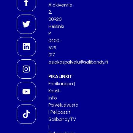
Alakiventie
2,
00920
Helsinki
P.
0400-
529
017
asiakaspalvelu@salibandy.fi
PIKALINKIT:
Fanikauppa
|
Kausi-
info
Palvelusivusto
|
Pelipassit
SalibandyTV
|