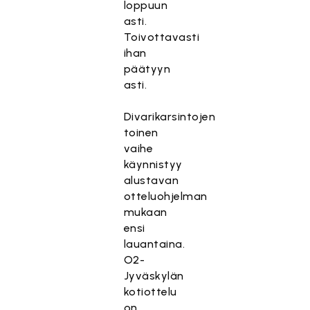
loppuun
asti.
Toivottavasti
ihan
päätyyn
asti.
Divarikarsintojen
toinen
vaihe
käynnistyy
alustavan
otteluohjelman
mukaan
ensi
lauantaina.
O2-
Jyväskylän
kotiottelu
on