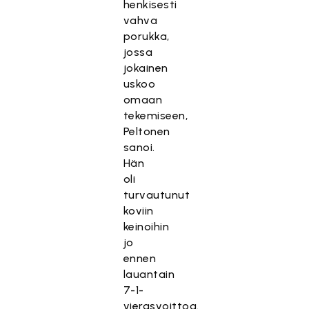
henkisesti
vahva
porukka,
jossa
jokainen
uskoo
omaan
tekemiseen,
Peltonen
sanoi.
Hän
oli
turvautunut
koviin
keinoihin
jo
ennen
lauantain
7-1-
vierasvoittoa.