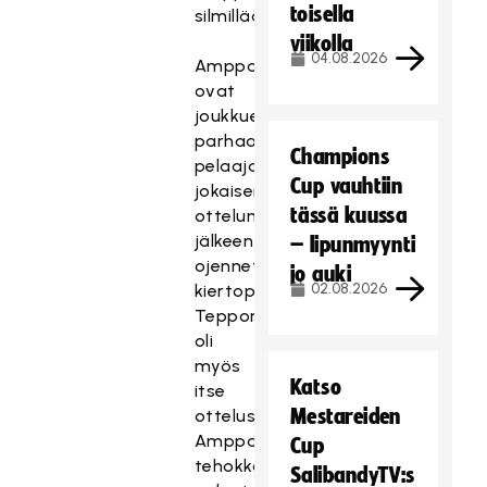
toisella
silmillään.
viikolla
04.08.2026
Ampparilasit
ovat
joukkueen
parhaalle
Champions
pelaajalle
Cup vauhtiin
jokaisen
tässä kuussa
ottelun
jälkeen
– lipunmyynti
ojennettava
jo auki
02.08.2026
kiertopalkinto.
Tepponen
oli
myös
Katso
itse
Mestareiden
ottelussa
Ampparien
Cup
tehokkain
SalibandyTV:s