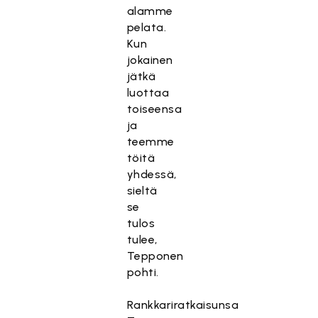
alamme
pelata.
Kun
jokainen
jätkä
luottaa
toiseensa
ja
teemme
töitä
yhdessä,
sieltä
se
tulos
tulee,
Tepponen
pohti.
Rankkariratkaisunsa