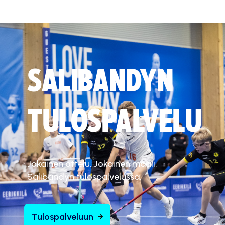
SALIBANDYN
TULOSPALVELU
Jokainen ottelu. Jokainen maali.
Salibandyn tulospalvelussa.
Tulospalveluun