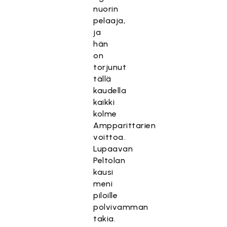
nuorin
pelaaja,
ja
hän
on
torjunut
tällä
kaudella
kaikki
kolme
Ampparittarien
voittoa.
Lupaavan
Peltolan
kausi
meni
piloille
polvivamman
takia.