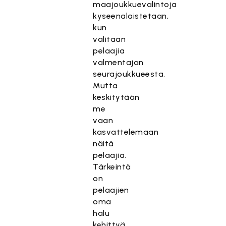
maajoukkuevalintoja
kyseenalaistetaan,
kun
valitaan
pelaajia
valmentajan
seurajoukkueesta.
Mutta
keskitytään
me
vaan
kasvattelemaan
näitä
pelaajia.
Tärkeintä
on
pelaajien
oma
halu
kehittyä,