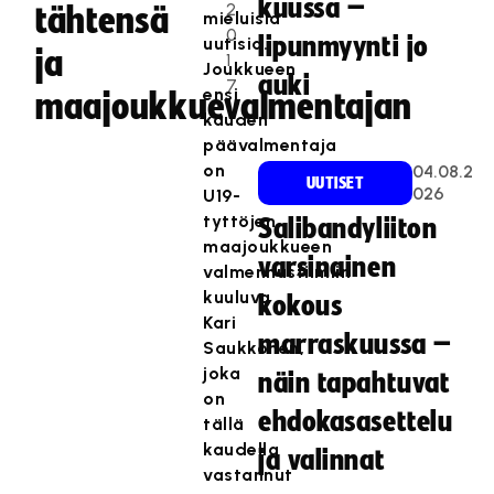
kuussa –
2
tähtensä
mieluisia
0
lipunmyynti jo
uutisia.
ja
1
Joukkueen
auki
7
ensi
maajoukkuevalmentajan
kauden
päävalmentaja
on
04.08.2
UUTISET
026
U19-
tyttöjen
Salibandyliiton
maajoukkueen
varsinainen
valmennustiimiin
kuuluva
kokous
Kari
marraskuussa –
Saukkonen,
joka
näin tapahtuvat
on
ehdokasasettelu
tällä
kaudella
ja valinnat
vastannut