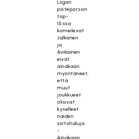
Liigan
pistepörssin
top-
15:ssa
komeilevat
Jalkanen
ja
Avikainen
eivät
ainakaan
myöntäneet,
että
muut
joukkueet
olisivat
kyselleet
näiden
siirtohaluja.
-
Ainakaan