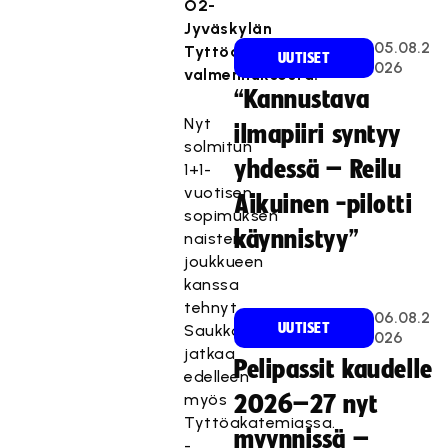
O2-
Jyväskylän
05.08.2
Tyttöakatemian
UUTISET
026
valmennuksesta.
“Kannustava
Nyt
ilmapiiri syntyy
solmitun
yhdessä – Reilu
1+1-
vuotisen
Aikuinen -pilotti
sopimuksen
käynnistyy”
naisten
joukkueen
kanssa
tehnyt
06.08.2
UUTISET
Saukkonen
026
jatkaa
Pelipassit kaudelle
edelleen
myös
2026–27 nyt
Tyttöakatemiassa.
myynnissä –
-