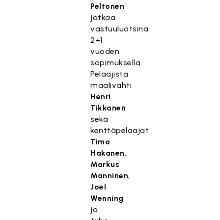
Peltonen
jatkaa
vastuuluotsina
2+1
vuoden
sopimuksella.
Pelaajista
maalivahti
Henri
Tikkanen
sekä
kenttäpelaajat
Timo
Hakanen
,
Markus
Manninen
,
Joel
Wenning
ja