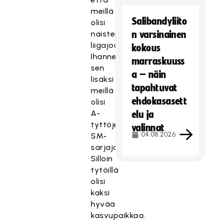
meillä
Salibandyliito
olisi
naisten
n varsinainen
liigajoukkue.
kokous
Ihannetilanteessa
marraskuuss
sen
a – näin
lisäksi
tapahtuvat
meillä
ehdokasasett
olisi
A-
elu ja
tyttöjen
valinnat
04.08.2026
SM-
sarjajoukkue.
Silloin
tytöillä
olisi
kaksi
hyvää
kasvupaikkaa.