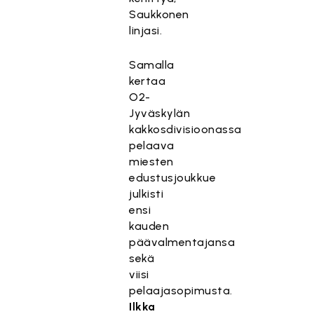
Saukkonen
linjasi.
Samalla
kertaa
O2-
Jyväskylän
kakkosdivisioonassa
pelaava
miesten
edustusjoukkue
julkisti
ensi
kauden
päävalmentajansa
sekä
viisi
pelaajasopimusta.
Ilkka