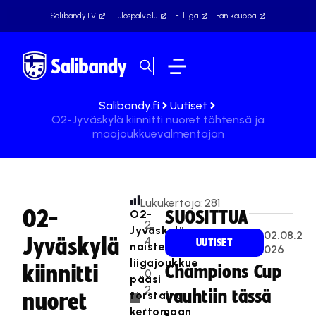
SalibandyTV
Tulospalvelu
F-liiga
Fanikauppa
Salibandy.fi
Uutiset
O2-Jyväskylä kiinnitti nuoret tähtensä ja
maajoukkuevalmentajan
Lukukertoja:
281
O2-
O2-
SUOSITTUA
2
Jyväskylän
02.08.2
Jyväskylä
4
UUTISET
naisten
026
.
liigajoukkue
kiinnitti
Champions Cup
0
pääsi
2
vauhtiin tässä
torstaina
nuoret
.
kertomaan