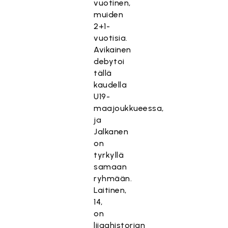
vuotinen,
muiden
2+1-
vuotisia.
Avikainen
debytoi
tällä
kaudella
U19-
maajoukkueessa,
ja
Jalkanen
on
tyrkyllä
samaan
ryhmään.
Laitinen,
14,
on
liigahistorian