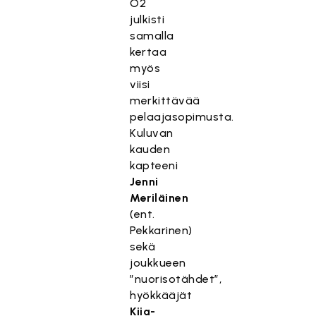
O2
julkisti
samalla
kertaa
myös
viisi
merkittävää
pelaajasopimusta.
Kuluvan
kauden
kapteeni
Jenni
Meriläinen
(ent.
Pekkarinen)
sekä
joukkueen
”nuorisotähdet”,
hyökkääjät
Kiia-