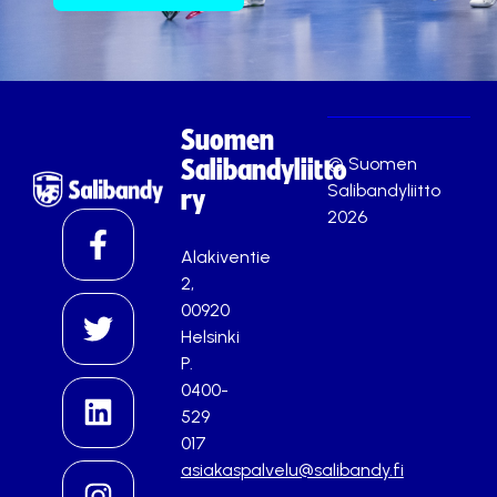
Suomen
© Suomen
Salibandyliitto
Salibandyliitto
ry
2026
Alakiventie
2,
00920
Helsinki
P.
0400-
529
017
asiakaspalvelu@salibandy.fi