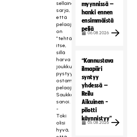
sellainen
myynnissä –
sarja,
hanki ennen
että
ensimmäistä
pelaajat
peliä
on
06.08.2026
”tehtävä”
itse,
sillä
harva
“Kannustava
joukkue
ilmapiiri
pystyy
syntyy
ostamaan
yhdessä –
pelaajia,
Reilu
Saukkonen
Aikuinen -
sanoi.
-
pilotti
Toki
käynnistyy”
olisi
05.08.2026
hyvä,
että