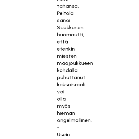
tahansa,
Peltola
sanoi.
Saukkonen
huomautti,
että
etenkin
miesten
maajoukkueen
kohdalla
puhuttanut
kaksoisrooli
voi
olla
myös
hieman
ongelmallinen.
-
Usein