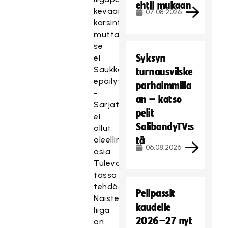
ehtii mukaan
kevään
07.08.2026
karsintapeleissä,
mutta
se
Syksyn
ei
Saukkosta
turnausvilske
epäilyttänyt.
parhaimmilla
-
an – katso
Sarjataso
pelit
ei
SalibandyTV:s
ollut
oleellinen
tä
06.08.2026
asia.
Tulevaisuuttahan
tässä
tehdään.
Pelipassit
Naisten
kaudelle
liiga
2026–27 nyt
on