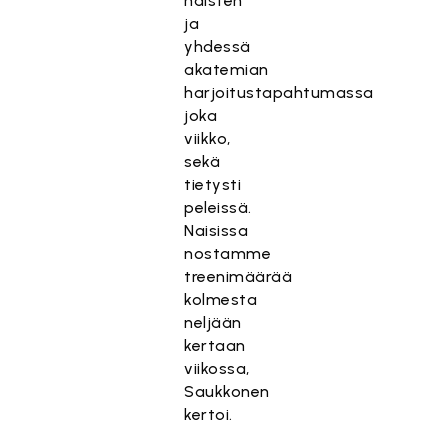
naisten
ja
yhdessä
akatemian
harjoitustapahtumassa
joka
viikko,
sekä
tietysti
peleissä.
Naisissa
nostamme
treenimäärää
kolmesta
neljään
kertaan
viikossa,
Saukkonen
kertoi.