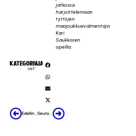
jatkossa
harjoittelemaan
tyttöjen
maajoukkuevalmentaja
Kari
Saukkosen
opeilla.
Uuti
KATEGORIA:
JAA:
set
Edellinen
Seuraava