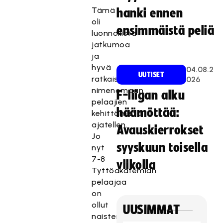
Tämä
hanki ennen
oli
ensimmäistä peliä
luonnollista
jatkumoa
ja
hyvä
04.08.2
UUTISET
ratkaisu
026
nimenomaan
F-liigan alku
pelaajien
häämöttää:
kehittämistä
ajatellen.
Avauskierrokset
Jo
syyskuun toisella
nyt
7-8
viikolla
Tyttöakatemian
pelaajaa
on
ollut
UUSIMMAT
naisten