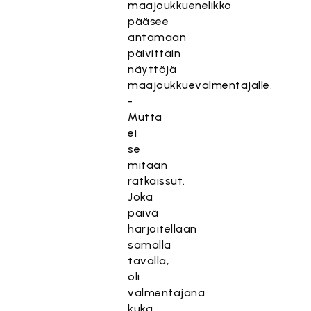
maajoukkuenelikko
pääsee
antamaan
päivittäin
näyttöjä
maajoukkuevalmentajalle.
-
Mutta
ei
se
mitään
ratkaissut.
Joka
päivä
harjoitellaan
samalla
tavalla,
oli
valmentajana
kuka