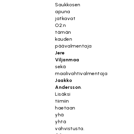
Saukkosen
apuna
jatkavat
O2:n
tämän
kauden
päävalmentaja
Jere
Viljanmaa
sekä
maalivahtivalmentaja
Jaakko
Andersson
.
Lisäksi
tiimiin
haetaan
yhä
yhtä
vahvistusta.