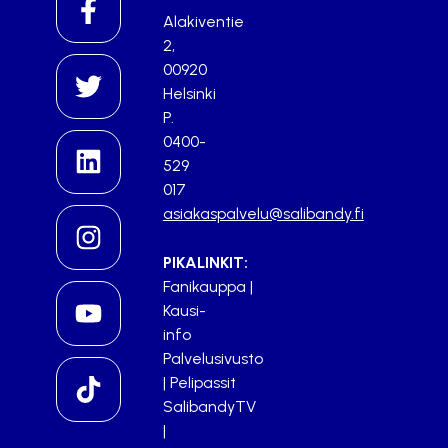
Alakiventie
2,
00920
Helsinki
P.
0400-
529
017
asiakaspalvelu@salibandy.fi
PIKALINKIT:
Fanikauppa
|
Kausi-
info
Palvelusivusto
|
Pelipassit
SalibandyTV
|