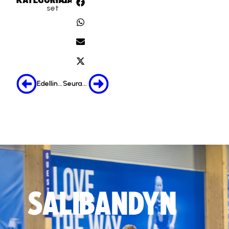
set
Edellinen
Seuraava
SALIBANDYN