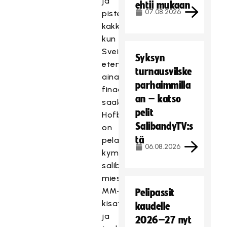
ja
ehtii mukaan
07.08.2026
pistepörssin
kakkospaikka,
kun
Sveitsi
Syksyn
eteni
turnausvilske
aina
parhaimmilla
finaaliin
an – katso
saakka.
pelit
Hofbauer
SalibandyTV:s
on
tä
pelannut
06.08.2026
kymmenet
salibandyn
miesten
MM-
Pelipassit
kisat,
kaudelle
ja
2026–27 nyt