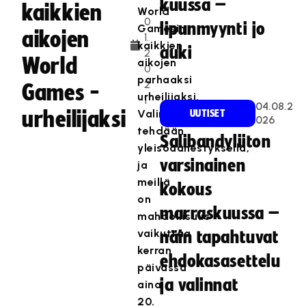
kuussa –
.
kaikkien
World
0
lipunmyynti jo
Gamesin
aikojen
1.
kaikkien
auki
2
World
aikojen
0
parhaaksi
2
Games -
urheilijaksi.
1
04.08.2
urheilijaksi
Valinta
UUTISET
026
tehdään
Salibandyliiton
yleisöäänestyksellä,
varsinainen
ja
meillä
kokous
on
marraskuussa –
mahdollisuus
vaikuttaa
näin tapahtuvat
kerran
ehdokasasettelu
päivässä
ja valinnat
aina
20.