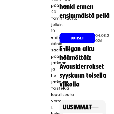
päättyy
hanki ennen
20.
ensimmäistä peliä
tammikuuta,
jolloin
10
04.08.2
eniten
UUTISET
026
ääniä
F-liigan alku
saanutta
pääsee
häämöttää:
jatkoon,
Avauskierrokset
ja
syyskuun toisella
he
jatkavat
viikolla
taistelua
lopullisesta
voitosta
UUSIMMAT
1.
helmikuuta