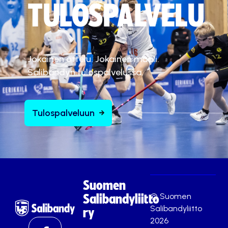
TULOSPALVELU
Jokainen ottelu. Jokainen maali.
Salibandyn tulospalvelussa.
Tulospalveluun
Suomen
© Suomen
Salibandyliitto
Salibandyliitto
ry
2026