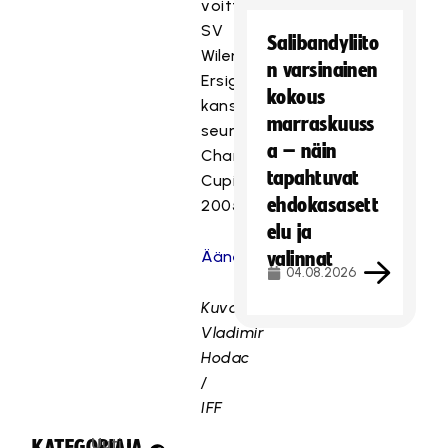
voitti
SV
Salibandyliito
Wiler-
n varsinainen
Ersigenin
kokous
kanssa
marraskuuss
seurajoukkueiden
a – näin
Champions
tapahtuvat
Cupin
ehdokasasett
2005.
elu ja
Äänestykseen
valinnat
04.08.2026
Kuva:
Vladimir
Hodac
/
IFF
Uuti
KATEGORIA:
JAA: