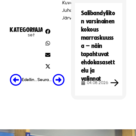
Kuva:
Juhani
Salibandyliito
Järvenpää
n varsinainen
Uuti
kokous
KATEGORIA:
JAA:
set
marraskuuss
a – näin
tapahtuvat
ehdokasasett
elu ja
valinnat
Edellinen
Seuraava
04.08.2026