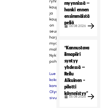
ryhmissä
myynnissä –
kaupungilla
hanki ennen
ja
ensimmäistä
kauppakeskuksissa,
peliä
on
06.08.2026
seurojen
harjoitukset
myös
“Kannustava
mahdollistettava,
ilmapiiri
Nykky
syntyy
pohtii.
yhdessä –
Reilu
Lue
koko
Aikuinen -
kannanotto
pilotti
Olympiakomitean
käynnistyy”
05.08.2026
sivuilta