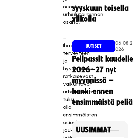
nuorten
syyskuun toisella
urheilutoiminnan
viikolla
osalta.
–
06.08.2
Ihmisten
UUTISET
026
terveyteen
Pelipassit kaudelle
ja
hyvinvointiin
2026–27 nyt
ratkaisevasti
myynnissä –
vaikuttavat
hanki ennen
urheiluharrastukset
tulisi
ensimmäistä peliä
olla
ensimmäisten
asioiden
UUSIMMAT
joukossa,
jotka