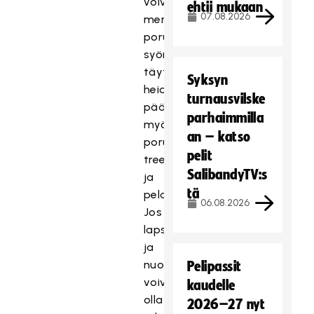
voivat
ehtii mukaan
07.08.2026
mennä
porukalla
syömään,
täytyy
Syksyn
heidän
turnausvilske
päästä
parhaimmilla
myös
an – katso
porukalla
pelit
treenaamaan
SalibandyTV:s
ja
tä
pelaamaan.
06.08.2026
Jos
lapset
ja
nuoret
Pelipassit
voivat
kaudelle
olla
2026–27 nyt