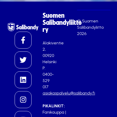
Suomen
© Suomen
Salibandyliitto
Salibandyliitto
ry
2026
Alakiventie
2,
00920
Helsinki
P.
0400-
529
017
asiakaspalvelu@salibandy.fi
PIKALINKIT:
Fanikauppa
|