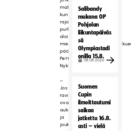
mahdollistetaan,
Salibandy
kun
mukana OP
rajoitusten
Pohjolan
purkaminen
liikuntapäiväs
aloitetaan,
sä
miesten salibandymaajoukkue
Olympiastadi
päävalmentaja
onilla 15.8.
Petteri
08.08.2026
Nykky sanoo.
–
Suomen
Jos
Cupin
ravintolat
ilmoittautumi
ovat
auki
saikaa
ja
jatkettu 16.8.
joukkuepelaajat
asti – vielä