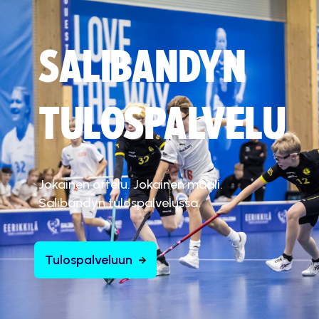
SALIBANDYN
TULOSPALVELU
Jokainen ottelu. Jokainen maali.
Salibandyn tulospalvelussa.
Tulospalveluun