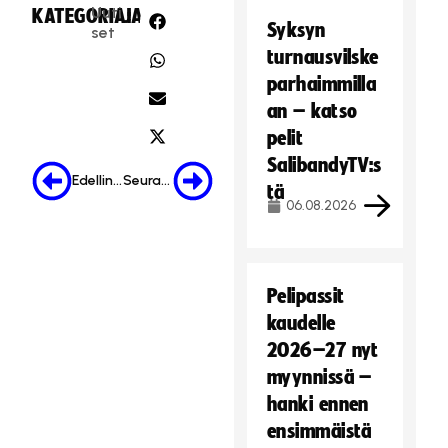
Uuti
KATEGORIA:
JAA:
Syksyn
set
turnausvilske
parhaimmilla
an – katso
pelit
SalibandyTV:s
Edellinen
Seuraava
tä
06.08.2026
Pelipassit
kaudelle
2026–27 nyt
myynnissä –
hanki ennen
ensimmäistä