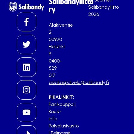
Salibandyliitto
Salibandyliitto
ry
2026
Alakiventie
2,
00920
Helsinki
P.
0400-
529
017
asiakaspalvelu@salibandy.fi
PIKALINKIT:
Fanikauppa
|
Kausi-
info
Palvelusivusto
|
Pelipassit