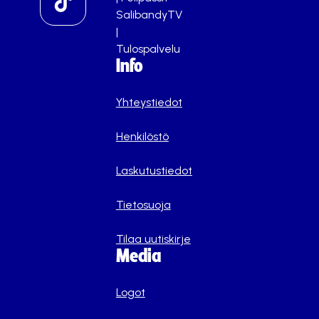
SalibandyTV
|
Tulospalvelu
Info
Yhteystiedot
Henkilöstö
Laskutustiedot
Tietosuoja
Tilaa uutiskirje
Media
Logot