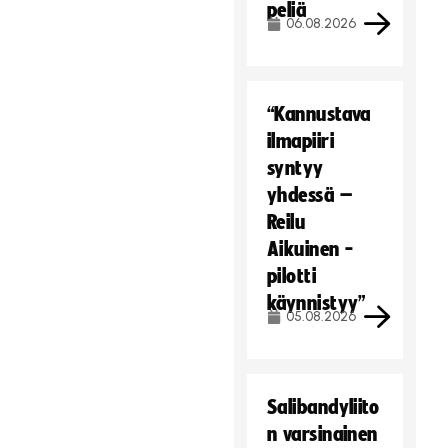
peliä
06.08.2026
“Kannustava
ilmapiiri
syntyy
yhdessä –
Reilu
Aikuinen -
pilotti
käynnistyy”
05.08.2026
Salibandyliito
n varsinainen