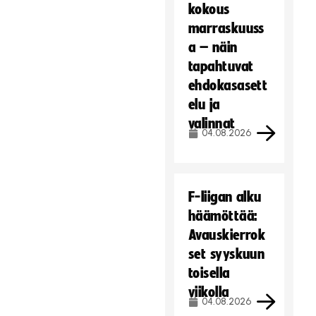
kokous
marraskuuss
a – näin
tapahtuvat
ehdokasasett
elu ja
valinnat
04.08.2026
F-liigan alku
häämöttää:
Avauskierrok
set syyskuun
toisella
viikolla
04.08.2026