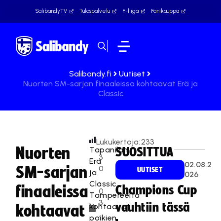
SalibandyTV
Tulospalvelu
F-liiga
Fanikauppa
Salibandy.fi
Uutiset
Nuorten SM-sarjan finaaleissa kohtaavat Erä ja
Classic
Lukukertoja:
233
Nuorten
Tapanilan
SUOSITTUA
3
Erä
02.08.2
SM-sarjan
0
UUTISET
ja
026
.
Classic
finaaleissa
Champions Cup
0
Tampereelta
3
vauhtiin tässä
kohtaavat
kohtaavat
.
poikien