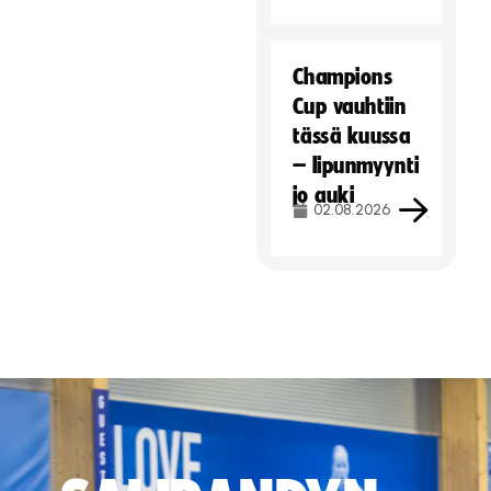
Champions
Cup vauhtiin
tässä kuussa
– lipunmyynti
jo auki
02.08.2026