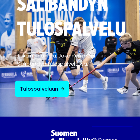
SALIBANDYN
TULOSPALVELU
Jokainen ottelu. Jokainen maali.
Salibandyn tulospalvelussa.
Tulospalveluun
Suomen
© Suomen