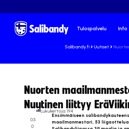
Tulospalvelu
Info
Salibandy.fi
Uutiset
Nuorten
Nuorten maailmanmestar
Nuutinen liittyy EräVii
Lukukertoja:
194
Ensimmäiseen salibandykauteensa
03
maailmanmestari, 53 liigaottelua
.0
Salibandyliigassa 39 maalia ja a