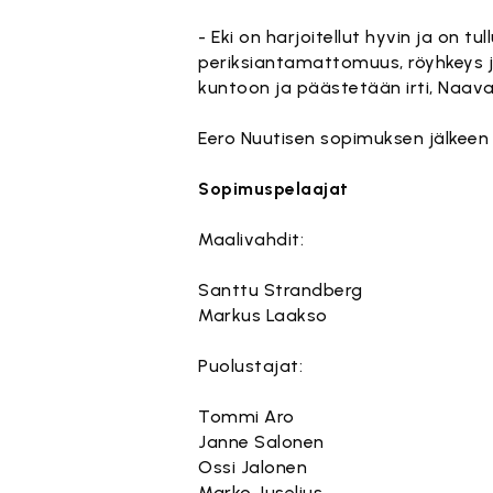
- Eki on harjoitellut hyvin ja on 
periksiantamattomuus, röyhkeys ja
kuntoon ja päästetään irti, Naava
Eero Nuutisen sopimuksen jälkeen 
Sopimuspelaajat
Maalivahdit:
Santtu Strandberg
Markus Laakso
Puolustajat:
Tommi Aro
Janne Salonen
Ossi Jalonen
Marko Juselius