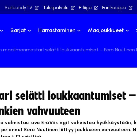
SalibandyTV
Tulospalvelu
F-liiga
Fanikauppa
Sarjat
Harrastaminen
Maajoukkueet
 maailmanmestari selätti loukkaantumiset – Eero Nuutinen li
i selätti loukkaantumiset –
kinkien vahvuuteen
 valmistautuva EräViikingit vahvistaa hyökkäystään, 
 pelannut Eero Nuutinen liittyy joukkueen vahvuuteen. N
ntanut 12 syöttöä.