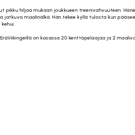
tullut pikku hiljaa mukaan joukkueen treenivahvuuteen. Hä
 jatkuva maalinälkä. Hän tekee kyllä tulosta kun pääsee
 kehui.
EräViikingeillä on kasassa 20 kenttäpelaajaa ja 2 maaliva