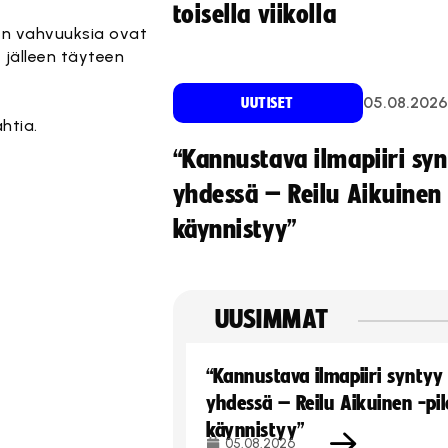
toisella viikolla
nen vahvuuksia ovat
 jälleen täyteen
05.08.2026
UUTISET
htia.
“Kannustava ilmapiiri sy
yhdessä – Reilu Aikuinen 
käynnistyy”
UUSIMMAT
“Kannustava ilmapiiri syntyy
yhdessä – Reilu Aikuinen -pil
käynnistyy”
05.08.2026