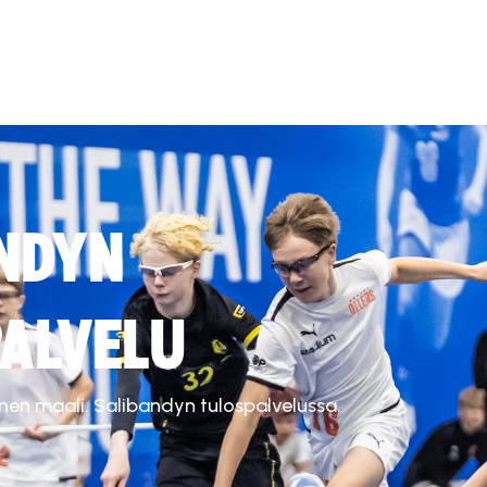
NDYN
ALVELU
inen maali. Salibandyn tulospalvelussa.