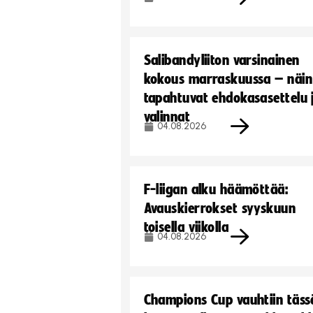
Salibandyliiton varsinainen
kokous marraskuussa – näin
tapahtuvat ehdokasasettelu 
valinnat
04.08.2026
F-liigan alku häämöttää:
Avauskierrokset syyskuun
toisella viikolla
04.08.2026
Champions Cup vauhtiin täss