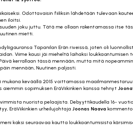
ikaiseksi. Odottavaisin fiiliksin lähdetään tulevaan kaute
n iloitsi.
vaisuuden joku juttu. Tätä me ollaan rakentamassa itse täs
uutinen mietti.
yliigauransa Tapanilan Erän riveissä, joten oli luonnolli
aidan. Viime kausi jäi mieheltä laihaksi loukkaantumisen t
 Päivä kerrallaan tässä mennään, mutta mitä nopeammin, 
päin mennään, Nuutinen paljasti.
 oli mukana keväällä 2015 voittamassa maailmanmestaruu
 aiemmin sopimuksen EräViikinkien kanssa tehnyt
Joona
vimmista nuorista pelaajista. Debyyttikaudella 16- vuoti
yy, EräViikinkien urheilujohtaja
Joonas Naava
kommentoi
 meni kaksi seuraavaa kautta loukkaantumisista kärsimis