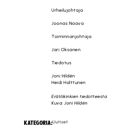
Urheilujohtaja
Joonas Naava
Toiminnanjohtaja
Jari Oksanen
Tiedotus
Joni Hildén
Heidi Halttunen
EräViikinkien tiedotteesta
Kuva: Joni Hildén
Uutiset
KATEGORIA: