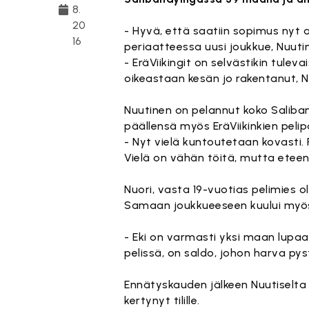
8.
20
- Hyvä, että saatiin sopimus nyt a
16
periaatteessa uusi joukkue, Nuutine
- EräViikingit on selvästikin tule
oikeastaan kesän jo rakentanut, N
Nuutinen on pelannut koko Saliband
päällensä myös EräViikinkien pelip
- Nyt vielä kuntoutetaan kovasti.
Vielä on vähän töitä, mutta eteen
Nuori, vasta 19-vuotias pelimies
Samaan joukkueeseen kuului myös
- Eki on varmasti yksi maan lupaa
pelissä, on saldo, johon harva pyst
Ennätyskauden jälkeen Nuutiselta
kertynyt tilille.