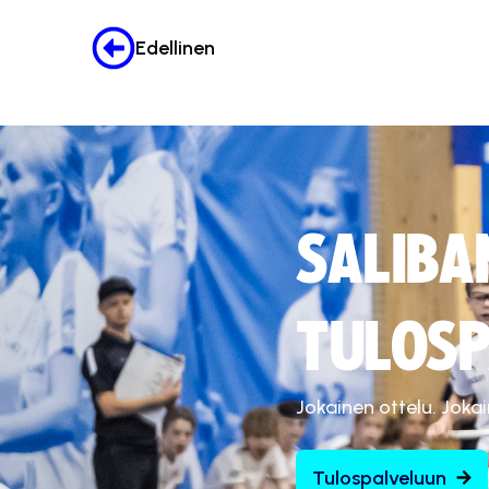
Edellinen
SALIBA
TULOSP
Jokainen ottelu. Joka
Tulospalveluun