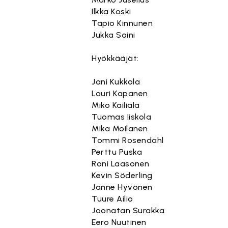
Ilkka Koski
Tapio Kinnunen
Jukka Soini
Hyökkääjät:
Jani Kukkola
Lauri Kapanen
Miko Kailiala
Tuomas Iiskola
Mika Moilanen
Tommi Rosendahl
Perttu Puska
Roni Laasonen
Kevin Söderling
Janne Hyvönen
Tuure Ailio
Joonatan Surakka
Eero Nuutinen