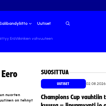
Salibandyliitto
Uutiset
ittyy EräViikinkien vahvuuteen
SUOSITTUA
 Eero
02.08.2026
UUTISET
kun nuorten
Champions Cup vauhtiin 
uutinen on tehnyt
kuussa – lipunmyynti jo 