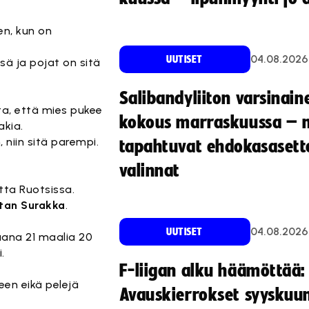
en, kun on
04.08.2026
UUTISET
sä ja pojat on sitä
Salibandyliiton varsinain
sta, että mies pukee
kokous marraskuussa – 
akia.
niin sitä parempi.
tapahtuvat ehdokasasette
valinnat
tta Ruotsissa.
tan Surakka
.
04.08.2026
UUTISET
aana 21 maalia 20
.
F-liigan alku häämöttää:
een eikä pelejä
Avauskierrokset syyskuu