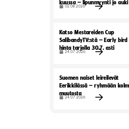
kuussa – lipunmyynti jo auki
02.08.2026
Katso Mestareiden Cup
SalibandyTV:stä – Early bird
hinta tarjolla 30.7. asti
24.07.2026
Suomen naiset leireilevät
Eerikkilässä – ryhmään kol
muutosta
24.07.2026