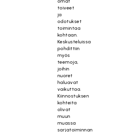
omat
toiveet
ja
odotukset
toimintaa
kohtaan.
Keskusteluissa
pohdittiin
myös
teemoja,
joihin
nuoret
haluavat
vaikuttaa.
Kiinnostuksen
kohteita
olivat
muun
muassa
sarjatoiminnan