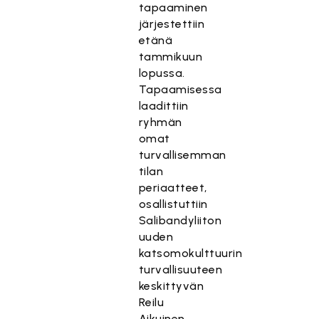
tapaaminen
järjestettiin
etänä
tammikuun
lopussa.
Tapaamisessa
laadittiin
ryhmän
omat
turvallisemman
tilan
periaatteet,
osallistuttiin
Salibandyliiton
uuden
katsomokulttuurin
turvallisuuteen
keskittyvän
Reilu
Aikuinen