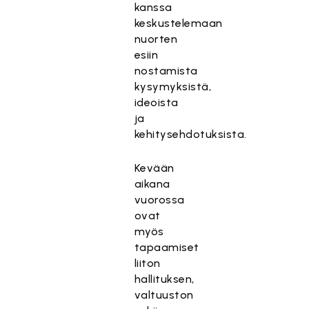
kanssa
keskustelemaan
nuorten
esiin
nostamista
kysymyksistä,
ideoista
ja
kehitysehdotuksista.
Kevään
aikana
vuorossa
ovat
myös
tapaamiset
liiton
hallituksen,
valtuuston