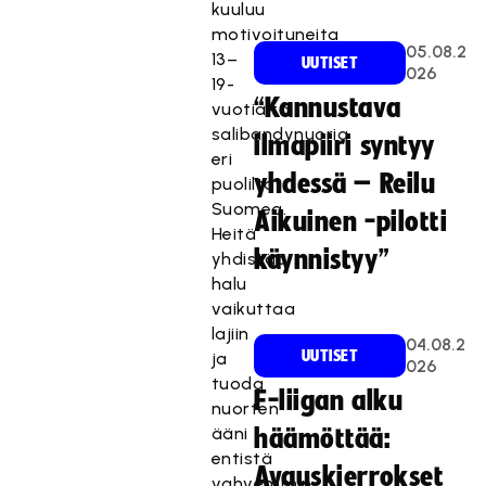
kuuluu
motivoituneita
05.08.2
13–
UUTISET
026
19-
“Kannustava
vuotiaita
salibandynuoria
ilmapiiri syntyy
eri
yhdessä – Reilu
puolilta
Suomea.
Aikuinen -pilotti
Heitä
käynnistyy”
yhdistää
halu
vaikuttaa
lajiin
04.08.2
UUTISET
ja
026
tuoda
F-liigan alku
nuorten
ääni
häämöttää:
entistä
Avauskierrokset
vahvemmin