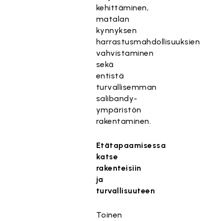
kehittäminen,
matalan
kynnyksen
harrastusmahdollisuuksien
vahvistaminen
sekä
entistä
turvallisemman
salibandy-
ympäristön
rakentaminen.
Etätapaamisessa
katse
rakenteisiin
ja
turvallisuuteen
Toinen