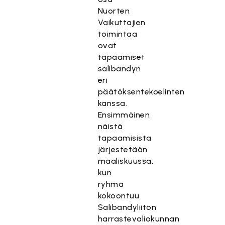
Nuorten
Vaikuttajien
toimintaa
ovat
tapaamiset
salibandyn
eri
päätöksentekoelinten
kanssa.
Ensimmäinen
näistä
tapaamisista
järjestetään
maaliskuussa,
kun
ryhmä
kokoontuu
Salibandyliiton
harrastevaliokunnan