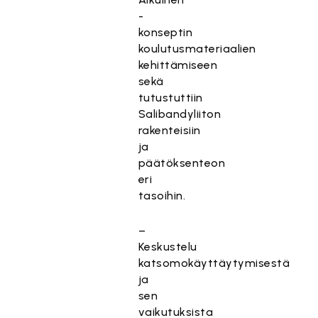
-
konseptin
koulutusmateriaalien
kehittämiseen
sekä
tutustuttiin
Salibandyliiton
rakenteisiin
ja
päätöksenteon
eri
tasoihin.
–
Keskustelu
katsomokäyttäytymisestä
ja
sen
vaikutuksista