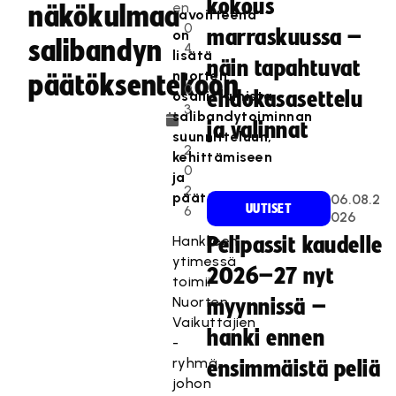
kokous
en
näkökulmaa
tavoitteena
0
marraskuussa –
on
salibandyn
4
lisätä
näin tapahtuvat
.
nuorten
päätöksentekoon
0
osallistumista
ehdokasasettelu
3
salibandytoiminnan
ja valinnat
.
suunnitteluun,
2
kehittämiseen
0
ja
2
päätöksentekoon.
06.08.2
UUTISET
6
026
Hankkeen
Pelipassit kaudelle
ytimessä
2026–27 nyt
toimii
Nuorten
myynnissä –
Vaikuttajien
hanki ennen
-
ryhmä,
ensimmäistä peliä
johon