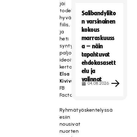
jäi
todella
Salibandyliito
hyvä
n varsinainen
fiilis,
kokous
ja
marraskuuss
heti
syntyi
a – näin
paljon
tapahtuvat
ideoita,
ehdokasasett
kertoo
elu ja
Elsa
valinnat
Kivivuori
04.08.2026
FB
Factorista.
Ryhmätyöskentelyssä
esiin
nousivat
nuorten