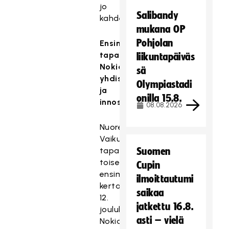
jo
Salibandy
kahdesti.
mukana OP
Pohjolan
Ensimmäinen
tapaaminen
liikuntapäiväs
Nokialla
sä
yhdisti
Olympiastadi
ja
onilla 15.8.
innosti
08.08.2026
Nuoret
Vaikuttajat
tapasivat
Suomen
toisensa
Cupin
ensimmäistä
ilmoittautumi
kertaa
saikaa
12.
jatkettu 16.8.
joulukuuta
asti – vielä
Nokialla.