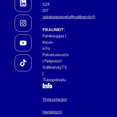
529
017
asiakaspalvelu@salibandy.fi
PIKALINKIT:
Fanikauppa
|
Kausi-
info
Palvelusivusto
|
Pelipassit
SalibandyTV
|
Tulospalvelu
Info
Yhteystiedot
Henkilöstö