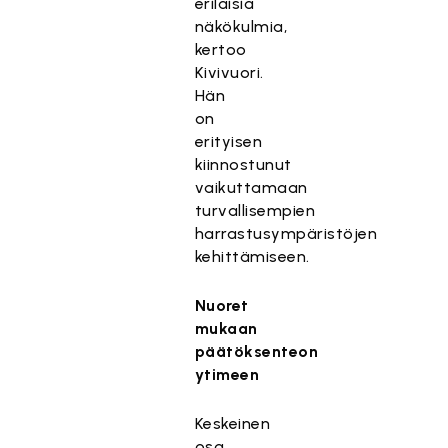
erilaisia
näkökulmia,
kertoo
Kivivuori.
Hän
on
erityisen
kiinnostunut
vaikuttamaan
turvallisempien
harrastusympäristöjen
kehittämiseen.
Nuoret
mukaan
päätöksenteon
ytimeen
Keskeinen
osa