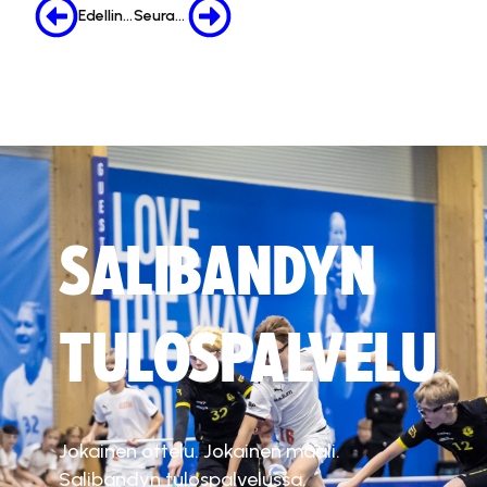
Edellinen
Seuraava
SALIBANDYN
TULOSPALVELU
Jokainen ottelu. Jokainen maali.
Salibandyn tulospalvelussa.