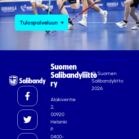
Tulospalveluun
Suomen
© Suomen
Salibandyliitto
Salibandyliitto
ry
2026
Alakiventie
2,
00920
Helsinki
P.
0400-