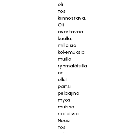
oli
tosi
kiinnostava.
Oli
avartavaa
kuulla,
millaisia
kokemuksia
muilla
ryhmäläisillä
on
ollut
paitsi
pelaajina
myös
muissa
rooleissa.
Nousi
tosi