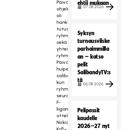
Päivän
ehtii mukaan
07.08.2026
ohjelmassa
oli
hankkeeseen
tutustumista,
Syksyn
ryhmätöitä
turnausvilske
sekä
parhaimmilla
yhteistä
ryhmäytymistä.
an – katso
Päivä
pelit
huipentui
SalibandyTV:s
salibandyelämykseen,
tä
kun
06.08.2026
ryhmä
seurasi
F-
liigan
Pelipassit
ottelua
kaudelle
Nokian
2026–27 nyt
KrP–