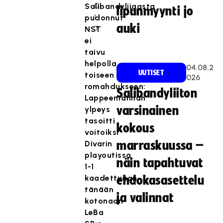
0
Salibandyliigasta
lipunmyynti jo
1
pudonnut
auki
7
NST
ei
taivu
helpolla
04.08.2
UUTISET
toiseen
026
romahdukseen:
Salibandyliiton
Lappeenrannan
varsinainen
ylpeys
tasoitti
kokous
voitoiksi
Divarin
marraskuussa –
playoutissa
näin tapahtuvat
1-1
kaadettuaan
ehdokasasettelu
tänään
ja valinnat
kotonaan
LeBa