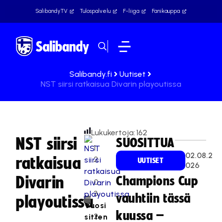
SalibandyTV
Tulospalvelu
F-liiga
Fanikauppa
Salibandy.fi
Uutiset
NST siirsi ratkaisua Divarin playoutissa
Lukukertoja:
162
NST siirsi
SUOSITTUA
1
02.08.2
ratkaisua
2
UUTISET
026
.
Divarin
Champions Cup
0
3
vauhtiin tässä
playoutissa
.
Vuosi
kuussa –
2
sitten