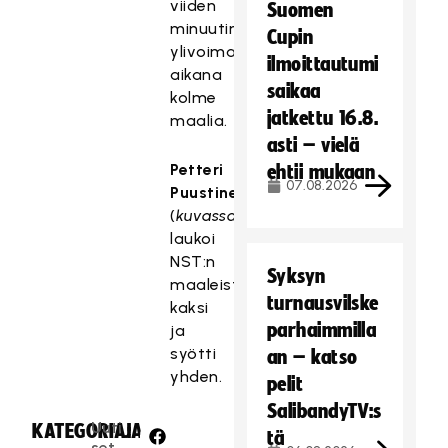
viiden
Suomen
minuutin
Cupin
ylivoiman
ilmoittautumi
aikana
saikaa
kolme
jatkettu 16.8.
maalia.
asti – vielä
Petteri
ehtii mukaan
07.08.2026
Puustinen
(
kuvassa
)
laukoi
NST:n
Syksyn
maaleista
turnausvilske
kaksi
parhaimmilla
ja
syötti
an – katso
yhden.
pelit
SalibandyTV:s
Uuti
KATEGORIA:
JAA:
tä
set