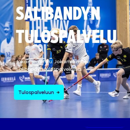
SALIBANDYN
TULOSPALVELU
Jokainen ottelu. Jokainen maali.
Salibandyn tulospalvelussa.
Tulospalveluun