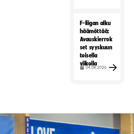
F-liigan alku
häämöttää:
Avauskierrok
set syyskuun
toisella
viikolla
04.08.2026