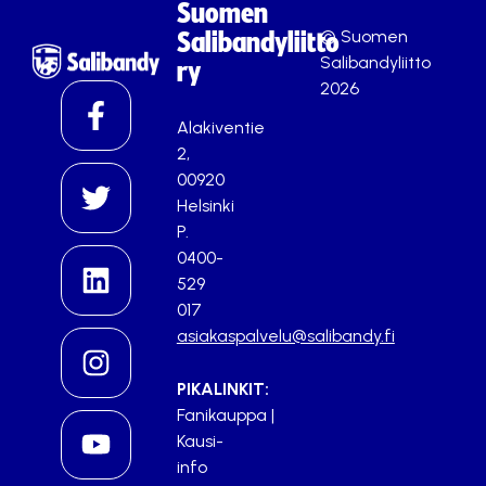
Suomen
© Suomen
Salibandyliitto
Salibandyliitto
ry
2026
Alakiventie
2,
00920
Helsinki
P.
0400-
529
017
asiakaspalvelu@salibandy.fi
PIKALINKIT:
Fanikauppa
|
Kausi-
info