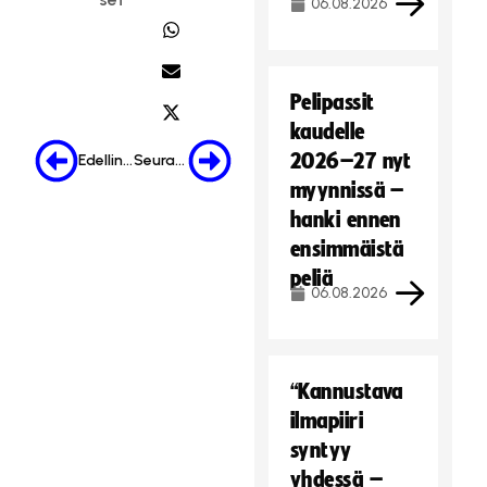
06.08.2026
Pelipassit
kaudelle
2026–27 nyt
Edellinen
Seuraava
myynnissä –
hanki ennen
ensimmäistä
peliä
06.08.2026
“Kannustava
ilmapiiri
syntyy
yhdessä –