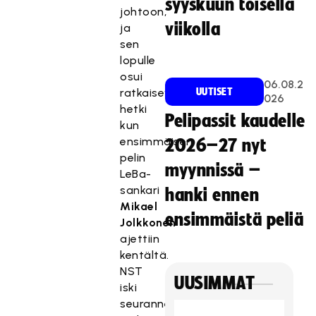
syyskuun toisella
johtoon,
viikolla
ja
sen
lopulle
osui
06.08.2
ratkaiseva
UUTISET
026
hetki
Pelipassit kaudelle
kun
ensimmäisen
2026–27 nyt
pelin
myynnissä –
LeBa-
sankari
hanki ennen
Mikael
ensimmäistä peliä
Jolkkonen
ajettiin
kentältä.
NST
UUSIMMAT
iski
seuranneen