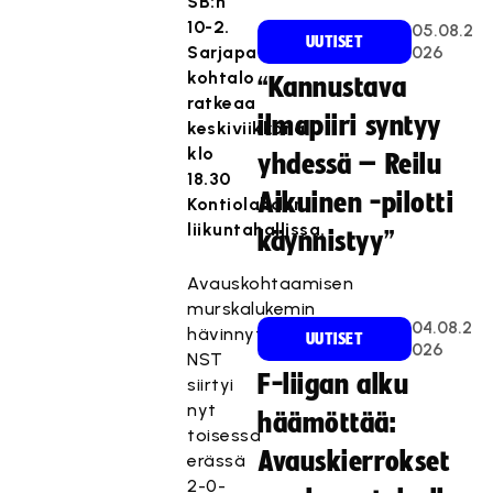
SB:n
10-2.
05.08.2
UUTISET
Sarjapaikan
026
kohtalo
“Kannustava
ratkeaa
ilmapiiri syntyy
keskiviikkona
klo
yhdessä – Reilu
18.30
Aikuinen -pilotti
Kontiolahden
liikuntahallissa.
käynnistyy”
Avauskohtaamisen
murskalukemin
04.08.2
hävinnyt
UUTISET
026
NST
F-liigan alku
siirtyi
nyt
häämöttää:
toisessa
Avauskierrokset
erässä
2-0-