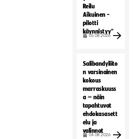
Reilu
Aikuinen -
pilotti
käynnistyy”
05.08.2026
Salibandyliito
n varsinainen
kokous
marraskuuss
a – näin
tapahtuvat
ehdokasasett
elu ja
valinnat
04.08.2026