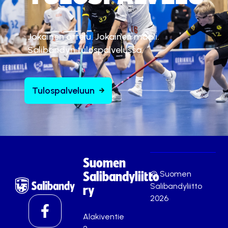
Jokainen ottelu. Jokainen maali.
Salibandyn tulospalvelussa.
Tulospalveluun
Suomen
© Suomen
Salibandyliitto
Salibandyliitto
ry
2026
Alakiventie