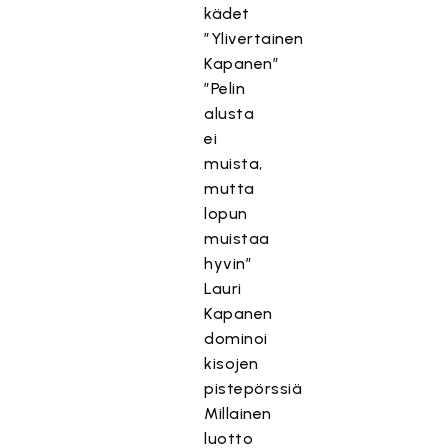
kädet
”Ylivertainen
Kapanen”
”Pelin
alusta
ei
muista,
mutta
lopun
muistaa
hyvin”
Lauri
Kapanen
dominoi
kisojen
pistepörssiä
Millainen
luotto