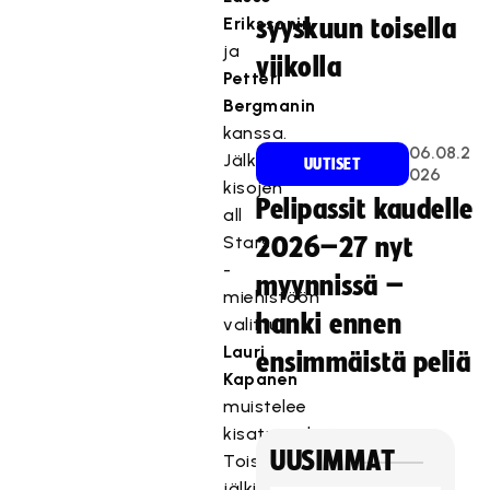
Erikssonin
syyskuun toisella
ja
viikolla
Petteri
Bergmanin
kanssa.
06.08.2
Jälkipelissä
UUTISET
026
kisojen
Pelipassit kaudelle
all
Stars
2026–27 nyt
-
myynnissä –
miehistöön
hanki ennen
valittu
Lauri
ensimmäistä peliä
Kapanen
muistelee
kisatunnelmiaan.
UUSIMMAT
Toisessa
jälkipelissä