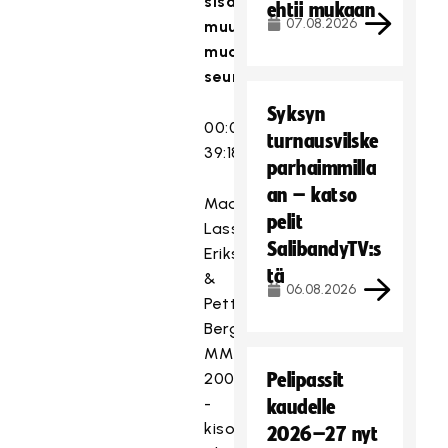
sisältää
ehtii mukaan
07.08.2026
muun
muassa
seuraavaa:
Syksyn
00:00-
turnausvilske
39:18
parhaimmilla
an – katso
Maailmanmestarit
pelit
Lasse
SalibandyTV:s
Eriksson
tä
&
06.08.2026
Petteri
Bergman
MM
2001
Pelipassit
-
kaudelle
kisoissa
2026–27 nyt