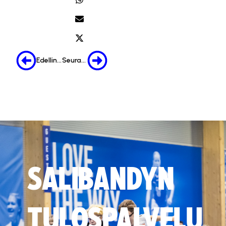
Edellinen
Seuraava
SALIBANDYN
TULOSPALVELU