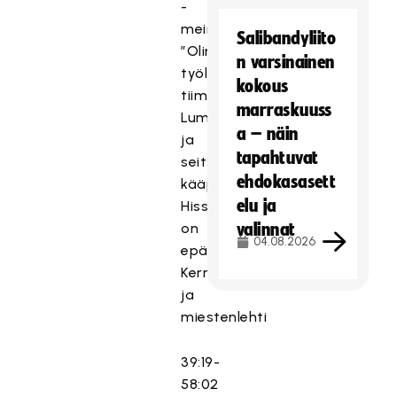
-
meininki
Salibandyliito
”Olimme
n varsinainen
työläs
kokous
tiimi”
marraskuuss
Lumikki
a – näin
ja
tapahtuvat
seitsemän
ehdokasasett
kääpiötä
elu ja
Hissi
on
valinnat
04.08.2026
epäkunnossa
Kerrossiivoja
ja
miestenlehti
39:19-
58:02