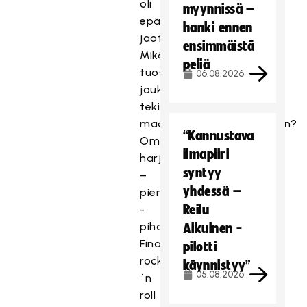
oli
myynnissä –
epäreilut
hanki ennen
jaot
ensimmäistä
Mikä
peliä
tuosta
06.08.2026
joukkueesta
teki
maailmanmestarijoukkueen?
“Kannustava
Omaehtoinen
ilmapiiri
harjoittelu
syntyy
–
yhdessä –
pienpelit
Reilu
-
pihapelit
Aikuinen -
Finaalissa
pilotti
rock
käynnistyy”
05.08.2026
´n
roll