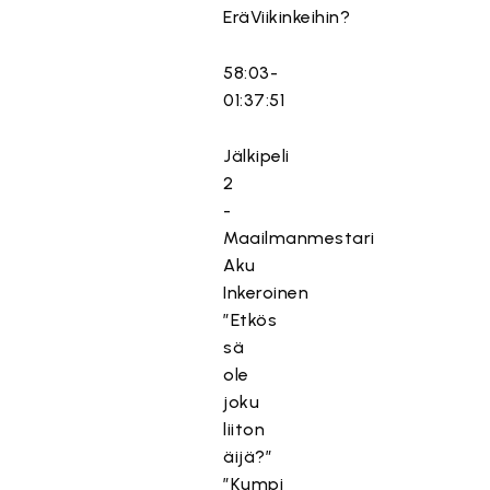
EräViikinkeihin?
58:03-
01:37:51
Jälkipeli
2
-
Maailmanmestari
Aku
Inkeroinen
”Etkös
sä
ole
joku
liiton
äijä?”
”Kumpi