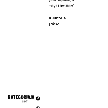
täyttämään”
Kuuntele
jakso
Uuti
KATEGORIA:
JAA:
set