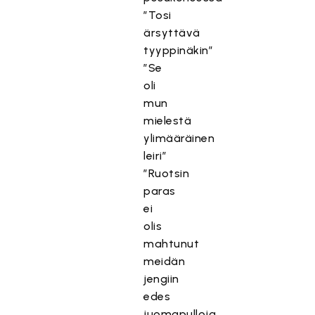
”Tosi
ärsyttävä
tyyppinäkin”
”Se
oli
mun
mielestä
ylimääräinen
leiri”
”Ruotsin
paras
ei
olis
mahtunut
meidän
jengiin
edes
juomapulloja