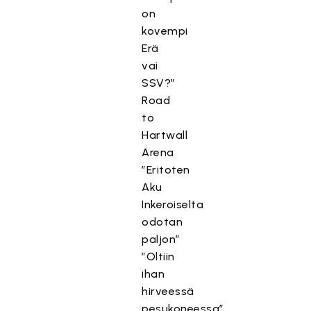
on
kovempi
Erä
vai
SSV?”
Road
to
Hartwall
Arena
”Eritoten
Aku
Inkeroiselta
odotan
paljon”
”Oltiin
ihan
hirveessä
pesukoneessa”