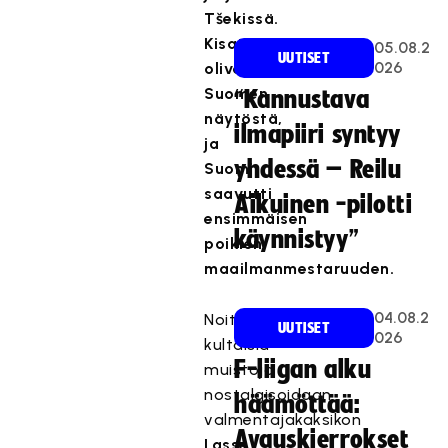
Tšekissä.
Kisat
05.08.2
UUTISET
026
olivatkin
Suomen
“Kannustava
näytöstä,
ilmapiiri syntyy
ja
yhdessä – Reilu
Suomi
saavutti
Aikuinen -pilotti
ensimmäisen
käynnistyy”
poikien
maailmanmestaruuden.
04.08.2
Noita
UUTISET
026
kultaisia
F-liigan alku
muistoja
nostalgisoidaan
häämöttää:
valmentajakaksikon
Avauskierrokset
Lasse