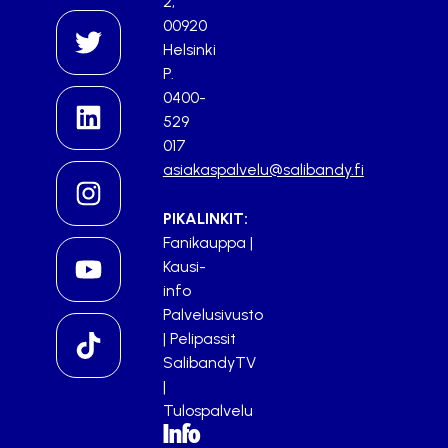
2,
00920
Helsinki
P.
0400-
529
017
asiakaspalvelu@salibandy.fi
PIKALINKIT:
Fanikauppa
|
Kausi-
info
Palvelusivusto
|
Pelipassit
SalibandyTV
|
Tulospalvelu
Info