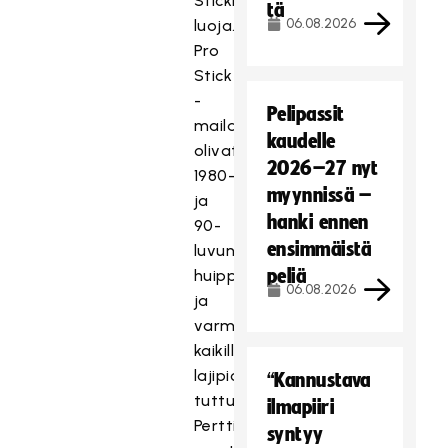
Stickin
tä
06.08.2026
luoja.
Pro
Stick
-
Pelipassit
mailat
kaudelle
olivat
2026–27 nyt
1980-
myynnissä –
ja
hanki ennen
90-
ensimmäistä
luvun
peliä
huippumailoja
06.08.2026
ja
varmasti
kaikille
lajipioneereille
“Kannustava
tuttuja.
ilmapiiri
Perttilän
syntyy