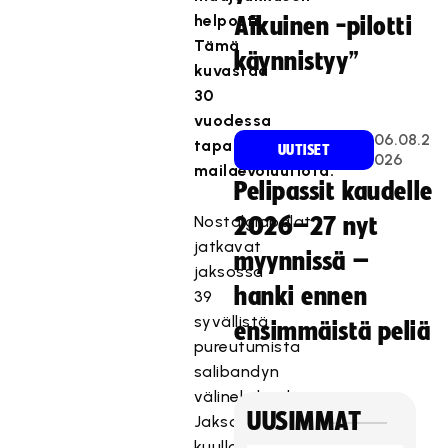
helposti.
Aikuinen -pilotti
Tämä
käynnistyy”
kuvastaa
30
vuodessa
06.08.2
tapahtunutta
UUTISET
026
mailaevoluutiota.
Pelipassit kaudelle
Nostalgiapalat
2026–27 nyt
jatkavat
myynnissä –
jaksossa
hanki ennen
39
syvällistä
ensimmäistä peliä
pureutumista
salibandyn
välinekehitykseen.
UUSIMMAT
Jaksossa
kuullaan