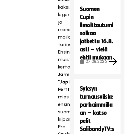
kaksi,
Suomen
legendaarisen
Cupin
ja
ilmoittautumi
menestyneen
saikaa
mailamerkin
jatkettu 16.8.
tarinaa.
asti – vielä
Ensin
ehtii mukaan
muistojaan
07.08.2026
kertoo
Jarmo
”Japi”
Syksyn
Perttilä
,
turnausvilske
mies
ensimmäisen
parhaimmilla
suomalaisen
an – katso
kilpamailan
pelit
Pro
SalibandyTV:s