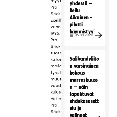
myytyä
yhdessä –
Pro
Reilu
Stick
Aikuinen -
Exelille
pilotti
vuonna
käynnistyy”
1995,
05.08.2026
Pro
Stick
tuotemerkki
Salibandyliito
katosi
n varsinainen
mailamarkkinoilta
tyystin
kokous
muutaman
marraskuuss
vuoden
a – näin
kuluessa.
tapahtuvat
Hetimiten
ehdokasasett
Pro
elu ja
Stickin
valinnat