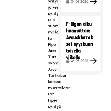
yrityskauppojen
04.08.2026
jälkeen
syntyi
uusi
F-liigan alku
suomalainen
häämöttää:
mailamerkki
Avauskierrok
Fat
set syyskuun
Pipe
toisella
Jussi
Turtiaisen
viikolla
04.08.2026
synnyttämänä.
Jussi
Turtiaisen
kanssa
muistellaan
Fat
Pipen
syntyä