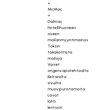
+
MicMac
=
Dalmac
Hotellihuoneen
oveen
mailanmyyntimainos
Taksin
takakontista
mailoja
Varret
ongenvapatehtaalta
Keltaisilta
sivuilta
muovipuristamoita
Lavat
lähti
lentoon