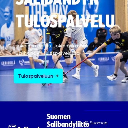
TULOSPALVELU
Jokainen ottelu. Jokainen maali.
Salibandyn tulospalvelussa.
Tulospalveluun
Suomen
© Suomen
Salibandyliitto