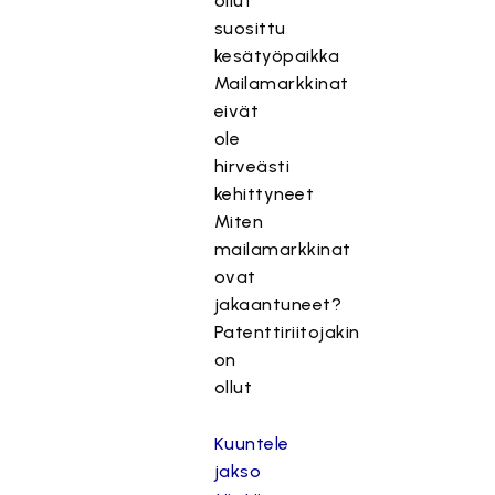
ollut
suosittu
kesätyöpaikka
Mailamarkkinat
eivät
ole
hirveästi
kehittyneet
Miten
mailamarkkinat
ovat
jakaantuneet?
Patenttiriitojakin
on
ollut
Kuuntele
jakso