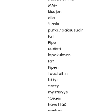
MM-
kisojen
alla
”Läski
putki…”paksusuoli”
Fat
Pipe
uudisti
lapakulman
Fat
Pipen
taustoihin
liittyi
tietty
mystisyys
”Oikein
hävettää
vanhat