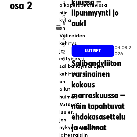
kuussa –
7
osa 2
aikaperspektiivissä
.
lipunmyynti jo
niin
0
kyllä
auki
4
on.
.
Välineiden
2
kehitys
0
04.08.2
ja
UUTISET
2
026
erityisesti
3
Salibandyliiton
salibandymailojen
varsinainen
kehitys
on
kokous
ollut
marraskuussa –
huimaa.
Mitäpä
näin tapahtuvat
luulet,
ehdokasasettelu
jos
ja valinnat
nykymaajoukkue
laitettaisiin