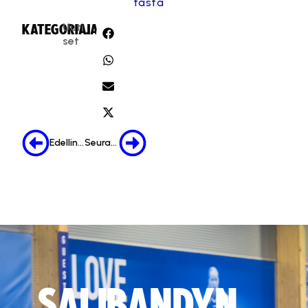
tästä
Uuti
KATEGORIA:
JAA:
set
Edellinen
Seuraava
SALIBANDYN