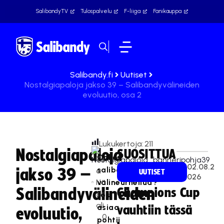
SalibandyTV
Tulospalvelu
F-liiga
Fanikauppa
Salibandy.fi
Uutiset
Nostalgiapaloja jakso 39 – Salibandyvälineiden
evoluutio, osa 2
Lukukertoja:
211
Nostalgiapaloja
SUOSITTUA
Onko
Te
02.08.2
salibandy
jakso 39 –
a
UUTISET
026
Na
välineurheilua?
Salibandyvälineiden
Champions Cup
sk
Jos
ali
asiaa
vauhtiin tässä
evoluutio,
0
pohtii