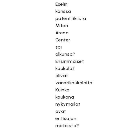
Exelin
kanssa
patenttikiista
Miten
Arena
Center
sai
alkunsa?
Ensimmäiset
kaukalot
olivat
vanerikaukaloita
Kuinka
kaukana
nykymailat
ovat
entisajan
mailoista?