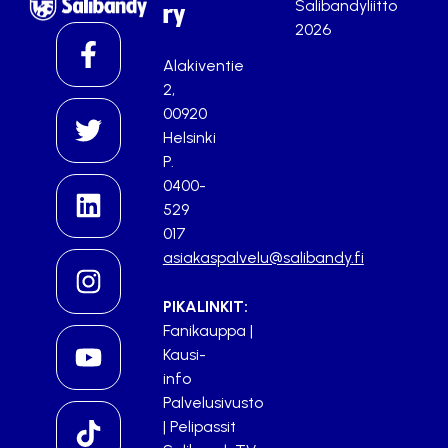
Salibandyliitto
ry
2026
Alakiventie
2,
00920
Helsinki
P.
0400-
529
017
asiakaspalvelu@salibandy.fi
PIKALINKIT:
Fanikauppa
|
Kausi-
info
Palvelusivusto
|
Pelipassit