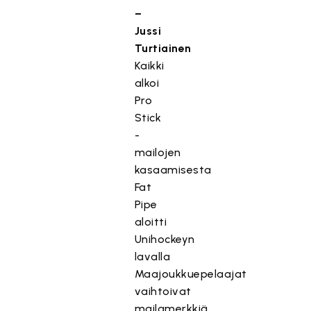
–
Jussi
Turtiainen
Kaikki
alkoi
Pro
Stick
-
mailojen
kasaamisesta
Fat
Pipe
aloitti
Unihockeyn
lavalla
Maajoukkuepelaajat
vaihtoivat
mailamerkkiä