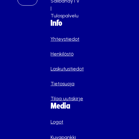
SalibandyTV
|
Tulospalvelu
Info
Yhteystiedot
Henkilöstö
Laskutustiedot
Tietosuoja
Tilaa uutiskirje
Media
Logot
Kuvapankki