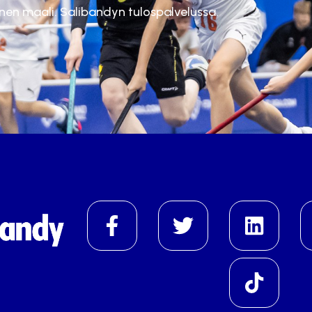
inen maali. Salibandyn tulospalvelussa.