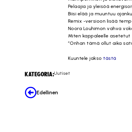
Pelaajia ja yleisöä energiso
Biisi elää ja muuntuu ajan
Remix -versioon lisää tem
Noora Louhimon vahva voka
Miten kappaleelle asetetut
”Onhan tämä ollut aika sa
Kuuntele jakso
tästä
Uutiset
KATEGORIA:
Edellinen