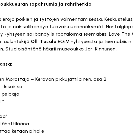
oukkueuran tapahtumia ja tähtihetkiä.
s eroja poikien ja tyttöjen valmentamisessa. Keskustelu
stö ja naissalibandyn tulevaisuudennäkymät. Nostalgiapa
ay -yhtyeen salibandylle räätälöimä teemabiisi Love The 
 lauluntekijä
Olli Tasala
EGiM -yhtyeestä ja teemabiisin
en
. Studioisäntänä häärii museoukko Jari Kinnunen.
assa:
n Morottaja – Keravan pikkujättiläinen, osa 2
-kisoissa
n pelaaja
t”
vää”
lähettiläänä
ttää ketään pihalle