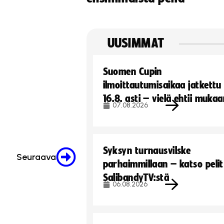
UUSIMMAT
Suomen Cupin
ilmoittautumisaikaa jatkettu
16.8. asti – vielä ehtii muka
07.08.2026
Syksyn turnausvilske
Seuraava
parhaimmillaan – katso pelit
SalibandyTV:stä
06.08.2026