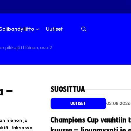
Salibandyliitto
Uutiset
 pikkujättiläinen, osa 2
SUOSITTUA
a –
02.08.2026
UUTISET
Champions Cup vauhtiin 
an hienon ja
äkiä. Jaksossa
kuussa – lipunmyynti jo 