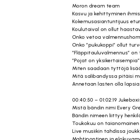
Moron dream team
Kasvu ja kehittyminen ihmis
Kokemusasiantuntijuus et
Koulutaival on ollut haast
Onko vetoa valmennushom
Onko ”pukukoppi” ollut turv
”Fläppitauluvalmennus” on
”Pojat on yksikertaisempia”
Miten saadaan tyttöjä lisää 
Mitä salibandyssa pitäisi 
Annetaan lasten olla lapsia
00:40:50 – 01:02:19 Jukebox
Mistä bändin nimi Every Gr
Bändin nimeen liittyy henki
Toukokuu on taianomainen 
Live musiikin tahdissa jouk
Mahtipontinen ja elokuvam