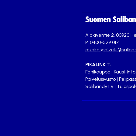
Suomen Saliband
Alakiventie 2, 00920 He
P. 0400-529 017
asiakaspalvelu@saliban
PIKALINKIT:
Fanikauppa
|
Kausi-info
Palvelusivusto
|
Pelipass
SalibandyTV
|
Tulospal