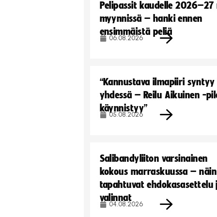
Pelipassit kaudelle 2026–27
myynnissä – hanki ennen
ensimmäistä peliä
06.08.2026
“Kannustava ilmapiiri syntyy
yhdessä – Reilu Aikuinen -pil
käynnistyy”
05.08.2026
Salibandyliiton varsinainen
kokous marraskuussa – näin
tapahtuvat ehdokasasettelu 
valinnat
04.08.2026