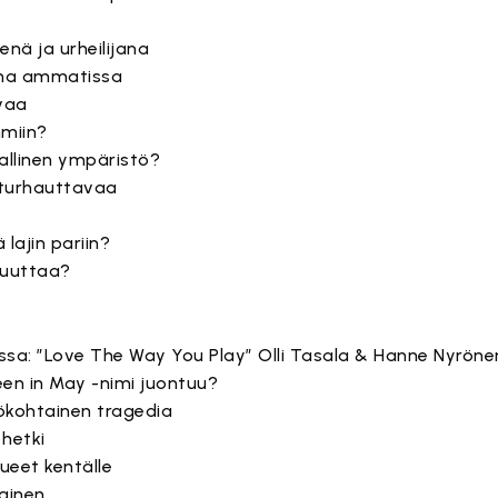
enä ja urheilijana
una ammatissa
avaa
miin?
allinen ympäristö?
 turhauttavaa
lajin pariin?
muuttaa?
issa: ”Love The Way You Play” Olli Tasala & Hanne Nyröne
een in May -nimi juontuu?
lökohtainen tragedia
hetki
kueet kentälle
ainen