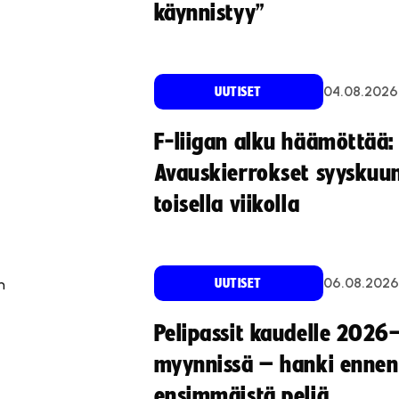
käynnistyy”
04.08.2026
UUTISET
F-liigan alku häämöttää:
Avauskierrokset syyskuu
toisella viikolla
06.08.2026
n
UUTISET
Pelipassit kaudelle 2026
myynnissä – hanki ennen
ensimmäistä peliä