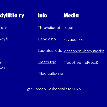
yliitto ry
Info
Media
lsinki
Yhteystiedot
Logot
dy.fi
Henkilöstö
Kuvapankki
Laskutustiedot
Viestinnän yhteystiedot
Tietosuoja
it
Tiedotteet (ePressi)
velu
Tilaa uutiskirje
© Suomen Salibandyliitto 2026