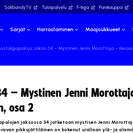
SalibandyTV
Tulospalvelu
F-liiga
Fanikauppa
Sarjat
Harrastaminen
Maajoukkueet
ostalgiapaloja Jakso 34 – Mystinen Jenni Morottaja – Keravan
34 – Mystinen Jenni Morottaj
n, osa 2
palojen jaksossa 34 jatketaan mystisen Jenni Morottaj
eravan pikkujättiläinen on kokenut urallaan ylä- ja alam