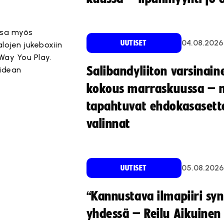
issa myös
04.08.2026
UUTISET
lojen jukeboxiin
Way You Play.
Salibandyliiton varsinain
 idean
kokous marraskuussa – 
tapahtuvat ehdokasasette
valinnat
05.08.2026
UUTISET
“Kannustava ilmapiiri sy
yhdessä – Reilu Aikuinen 