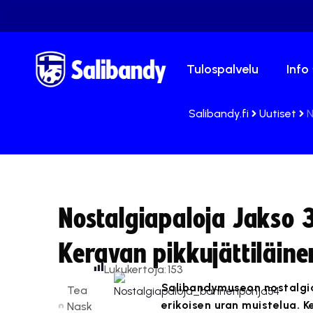
Tulospalvelu
Info
Salibandy.fi
Uutiset
N
Nostalgiapaloja Jakso 
Keravan pikkujättiläine
Lukukertoja:
153
Salibandymuseon nostalgia
Tea
erikoisen uran muistelua. K
Nask