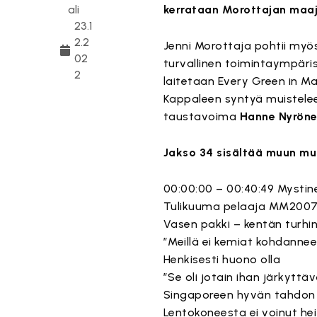
ali
kerrataan Morottajan maaj
23.1
2.2
Jenni Morottaja pohtii myö
02
turvallinen toimintaympäri
2
laitetaan Every Green in M
Kappaleen syntyä muistelee
taustavoima
Hanne Nyrön
Jakso 34 sisältää muun mu
00:00:00 – 00:40:49 Mystine
Tulikuuma pelaaja MM2007 
Vasen pakki – kentän turhi
”Meillä ei kemiat kohdannee
Henkisesti huono olla
”Se oli jotain ihan järkyttä
Singaporeen hyvän tahdon 
Lentokoneesta ei voinut hei