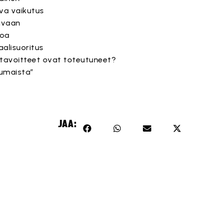
iva vaikutus
kuvaan
poa
alisuoritus
 tavoitteet ovat toteutuneet?
tumaista”
JAA: