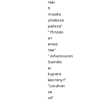
teki
9
maalia
yhdessä
pelissä”
”Yhtään
et
enää
tee”
”Johanssonin
Samilla
ei
kypärä
kestänyt”
”Liisahan
se
oli”