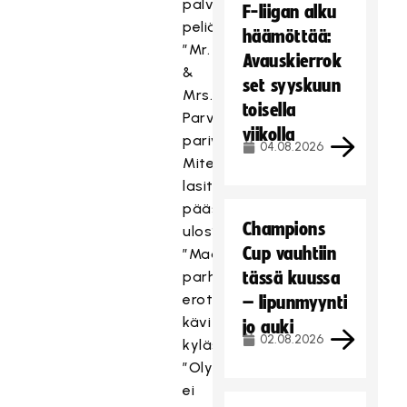
palvelee
F-liigan alku
peliä
häämöttää:
”Mr.
Avauskierrok
&
set syyskuun
Mrs.
toisella
Parviainen
viikolla
parivuoteessa”
04.08.2026
Miten
lasitalosta
pääsee
Champions
ulos?
Cup vauhtiin
”Maan
parhaat
tässä kuussa
erotuomarit
– lipunmyynti
kävi
jo auki
02.08.2026
kylässä”
”Olympiahaavetta
ei