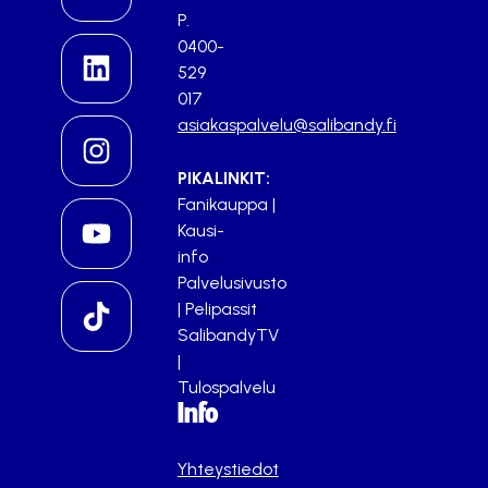
P.
0400-
529
017
asiakaspalvelu@salibandy.fi
PIKALINKIT:
Fanikauppa
|
Kausi-
info
Palvelusivusto
|
Pelipassit
SalibandyTV
|
Tulospalvelu
Info
Yhteystiedot