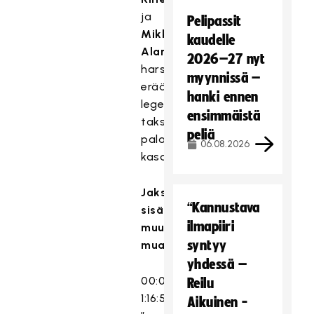
ja
Pelipassit
Mikko
kaudelle
Alanko
2026–27 nyt
harsivat
myynnissä –
erään
hanki ennen
legendaarisen
ensimmäistä
taksimatkan
peliä
palaset
06.08.2026
kasaan.
Jakso
“Kannustava
sisältää
ilmapiiri
muun
syntyy
muassa:
yhdessä –
00:00-
Reilu
1:16:56
Aikuinen -