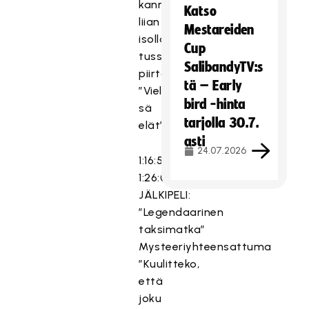
kannata
Katso
liian
Mestareiden
isolla
Cup
tussilla
SalibandyTV:s
piirtää”
tä – Early
”Vieläks
bird -hinta
sä
tarjolla 30.7.
elät”
asti
24.07.2026
1:16:57-
1:26:07
JÄLKIPELI:
”Legendaarinen
taksimatka”
Mysteeriyhteensattuma
”Kuulitteko,
että
joku