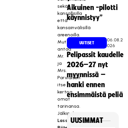
sekä
Aikuinen -pilotti
kansallisilla
käynnistyy”
että
kansainvälisillä
areenoilla.
06.08.2
Mutta
UUTISET
026
antaa
Pelipassit kaudelle
Mr.
ja
2026–27 nyt
Mrs.
myynnissä –
Parviaisen
hanki ennen
itse
kertoa
ensimmäistä peliä
omat
tarinansa.
Jälkipelissä
UUSIMMAT
Lasse
Riitesuo