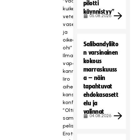
”vaalee
pilotti
kuikelo
käynnistyy”
05.08.2026
veteli
vasemmalta
ja
oikealta
Salibandyliito
ohi”
n varsinainen
Ilmainen
kokous
vapaakortti
marraskuuss
kannusti
a – näin
Iiro
tapahtuvat
aiheuttaa
ehdokasasett
kansainvälisen
konfliktin
elu ja
”Oltiin
valinnat
04.08.2026
samassa
pelissä”
Erotuomari