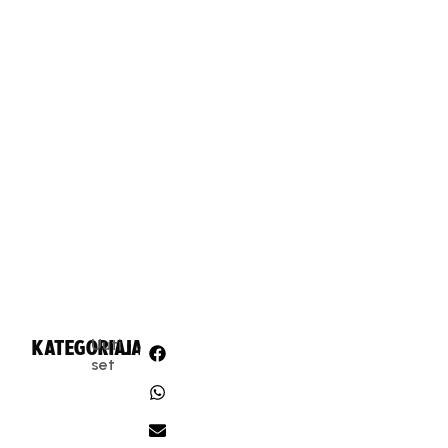
Uuti
KATEGORIA:
JAA:
set