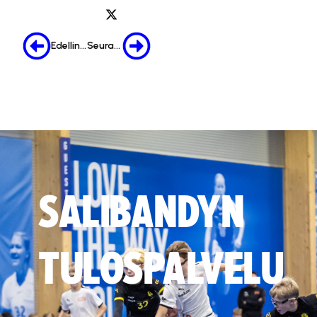
Edellinen
Seuraava
SALIBANDYN
TULOSPALVELU