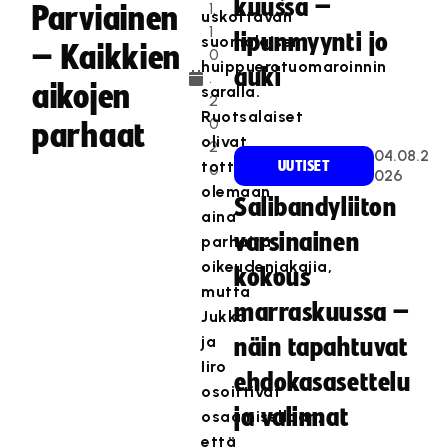
kuussa –
1.
Parviainen
uskottavan
1
lipunmyynti jo
suomalaisen
– Kaikkien
0
huippuerotuomaroinnin
auki
.
aikojen
saralla.
2
Ruotsalaiset
0
parhaat
olivat
2
04.08.2
tottuneet
UUTISET
0
026
olemaan
Salibandyliiton
aina
varsinainen
parhaita
oikeudenjakajia,
kokous
mutta
marraskuussa –
Jukka
ja
näin tapahtuvat
Iiro
ehdokasasettelu
osoittivat
ja valinnat
osaamisellaan,
että