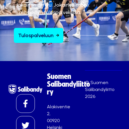
Jokainen ottelu. Jokainen maali.
Salibandyn tulospalvelussa.
Tulospalveluun
Suomen
© Suomen
Salibandyliitto
Salibandyliitto
ry
2026
Alakiventie
2,
00920
Helsinki