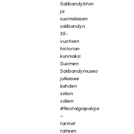
Salibandyliiton
ja
suomalaisen
salibandyn
35-
vuotisen
historian
kunniaksi
Suomen
Salibandymuseo
julkaisee
kahden
viikon
välein
#Nostalgiapaloja
–
tarinat
talteen