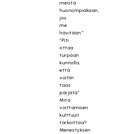
meistä
huonompiakaan,
jos
me
hävitään.”
”Piti
ottaa
turpaan
kunnolla,
että
voitiin
taas
pärjätä”
Mitä
voittamisen
kulttuuri
tarkoittaa?
Menestyksen