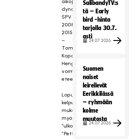
aikojen
SalibandyTV:s
dynastia
tä – Early
SPV
bird -hinta
2008-
tarjolla 30.7.
2015
asti
–
24.07.2026
Tommy
Koponen
Hengen
Suomen
voimalla
naiset
eteenpäin
leireilevät
Eerikkilässä
Lopulta
– ryhmään
kelpuutimme
kolme
mukaan
myös
muutosta
24.07.2026
”ulkopuolisia”
”Pettymyksen