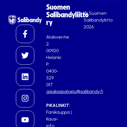
Suomen
© Suomen
Salibandyliitto
Salibandyliitto
ry
2026
Alakiventie
2,
00920
Helsinki
P.
0400-
529
017
asiakaspalvelu@salibandy.fi
PIKALINKIT:
Fanikauppa
|
Kausi-
info