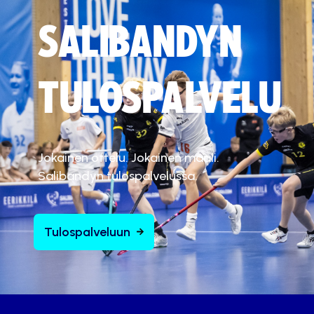
SALIBANDYN
TULOSPALVELU
Jokainen ottelu. Jokainen maali.
Salibandyn tulospalvelussa.
Tulospalveluun