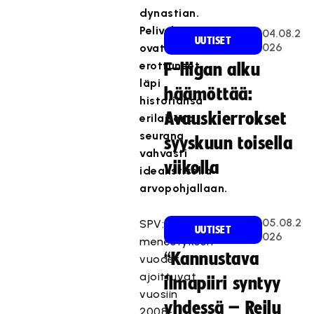
dynastian.
Peliveljet
04.08.2
UUTISET
026
ovat
erottuneet
F-liigan alku
läpi
häämöttää:
historiansa
Avauskierrokset
erilaisena
seurana
syyskuun toisella
vahvasti
viikolla
idealistisella
arvopohjallaan.
05.08.2
SPV:n
UUTISET
026
menestyksen
“Kannustava
vuodet
ajoittuvat
ilmapiiri syntyy
vuosiin
yhdessä – Reilu
2008-