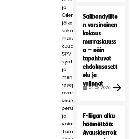
ja
Oilersin
Salibandyliito
jälkeen
n varsinainen
sekä
kokous
maratontaulukon
marraskuuss
kuudes.
a – näin
SPV:n
tapahtuvat
syntyä
ehdokasasett
ja
elu ja
menestyksen
valinnat
reseptiä
04.08.2026
avaa
seuran
perustajajäsen
F-liigan alku
ja
voimahahmo
häämöttää:
Tommy
Avauskierrok