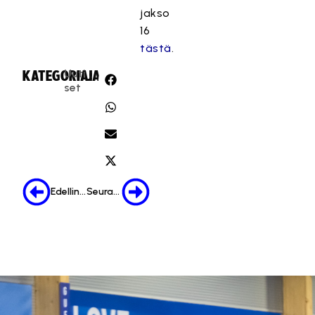
jakso
16
tästä
.
Uuti
KATEGORIA:
JAA:
set
Edellinen
Seuraava