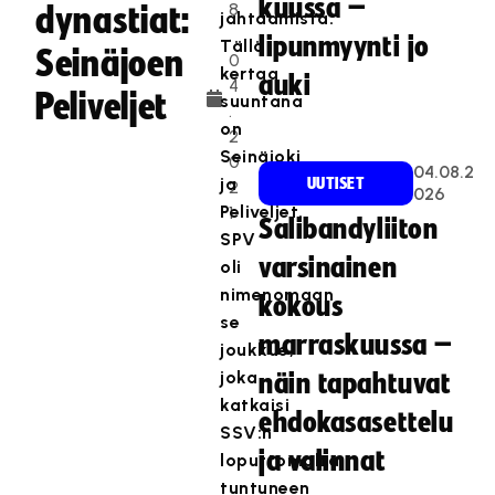
kuussa –
8
dynastiat:
jahtaamista.
.
lipunmyynti jo
Tällä
Seinäjoen
0
kertaa
auki
4
Peliveljet
suuntana
.
on
2
Seinäjoki
0
04.08.2
ja
UUTISET
2
026
Peliveljet.
1
Salibandyliiton
SPV
varsinainen
oli
nimenomaan
kokous
se
marraskuussa –
joukkue,
joka
näin tapahtuvat
katkaisi
ehdokasasettelu
SSV:n
ja valinnat
loputtomalta
tuntuneen