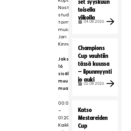
Koponen.
set syyskuun
Nostalgiapalojen
toisella
studioisäntänä
viikolla
04.08.2026
toimii
museoukko
Jari
Kinnunen.
Champions
Cup vauhtiin
Jakso
tässä kuussa
16
– lipunmyynti
sisältää
jo auki
muun
02.08.2026
muassa:
00:00:00
Katso
–
Mestareiden
01:20:31
Kaikkien
Cup