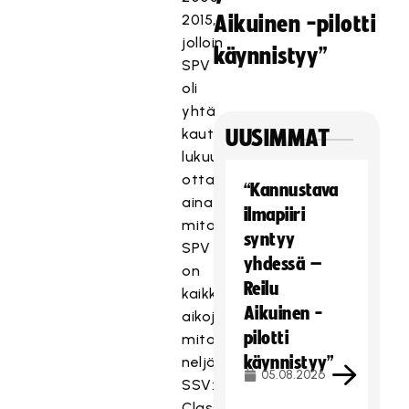
2015,
Aikuinen -pilotti
jolloin
käynnistyy”
SPV
oli
yhtä
kautta
UUSIMMAT
lukuun
ottamatta
“Kannustava
aina
ilmapiiri
mitaleilla.
syntyy
SPV
yhdessä –
on
Reilu
kaikkien
Aikuinen -
aikojen
pilotti
mitalitaulukon
käynnistyy”
neljäs,
05.08.2026
SSV:n,
Classicin