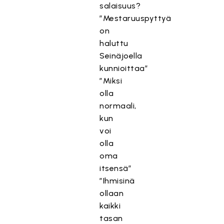
salaisuus?
”Mestaruuspyttyä
on
haluttu
Seinäjoella
kunnioittaa”
”Miksi
olla
normaali,
kun
voi
olla
oma
itsensä”
”Ihmisinä
ollaan
kaikki
tasan