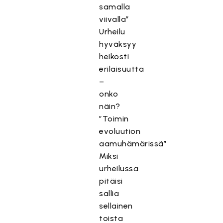
samalla
viivalla”
Urheilu
hyväksyy
heikosti
erilaisuutta
–
onko
näin?
”Toimin
evoluution
aamuhämärissä”
Miksi
urheilussa
pitäisi
sallia
sellainen
toista