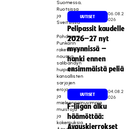
Suomessa,
Ruotsissa
06.08.2
ja
UUTISET
026
Sveitsissä.
Pelipassit kaudelle
Pohdimme
2026–27 nyt
Punkarin
myynnissä –
rakettimaista
nousua
hanki ennen
salibandyn
ensimmäistä peliä
huipulle,
kansallisten
sarjojen
eroja
04.08.2
UUTISET
ja
026
mieleenpainuvimpia
F-liigan alku
muistoja
häämöttää:
ja
kokemuksia.
Avauskierrokset