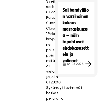
Sveitsin
salibandykulttuureissa
Salibandyliito
01:22:33
n varsinainen
Paluu
kokous
Suomeen
Classiciin
marraskuuss
”Pelasin
a – näin
kropasta
tapahtuvat
ne
ehdokasasett
pelit
elu ja
pois,
valinnat
mitä
04.08.2026
oli
vielä
jäljellä”
01:28:00
Sykähdyttävimmät
hetket
peliuralta