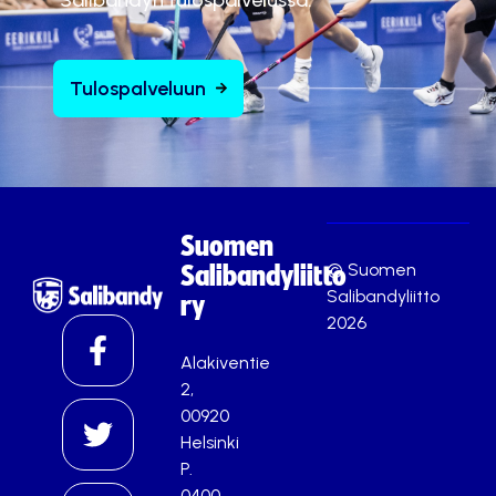
Tulospalveluun
Suomen
© Suomen
Salibandyliitto
Salibandyliitto
ry
2026
Alakiventie
2,
00920
Helsinki
P.
0400-