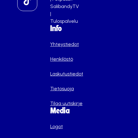
SalibandyTV
|
Tulospalvelu
Info
Yhteystiedot
Henkilöstö
Laskutustiedot
Tietosuoja
Tilaa uutiskirje
Media
Logot