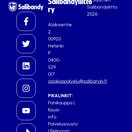
Salibandyliitto
Salibandyliitto
ry
2026
Alakiventie
2,
00920
Helsinki
P.
0400-
529
017
asiakaspalvelu@salibandy.fi
PIKALINKIT:
Fanikauppa
|
Kausi-
info
Palvelusivusto
|
Pelipassit