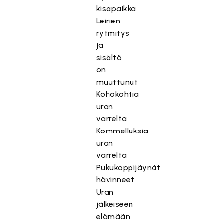
kisapaikka
Leirien
rytmitys
ja
sisältö
on
muuttunut
Kohokohtia
uran
varrelta
Kommelluksia
uran
varrelta
Pukukoppijäynät
hävinneet
Uran
jälkeiseen
elämään