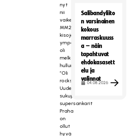
nyt
nii
Salibandyliito
vaikeeta”
n varsinainen
MM2010-
kokous
kisojen
marraskuuss
ympärillä
a – näin
oli
tapahtuvat
melkoinen
ehdokasasett
hullunmylly
elu ja
”Oli
valinnat
rockstaraolo”
04.08.2026
Uuden
sukupolven
supersankarit
Praha
on
ollut
hyvä