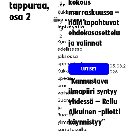
kokous
3
tappuraa,
Jani
.1
marraskuussa –
Kukkolan
osa 2
1.
pelaajauran
näin tapahtuvat
2
läpikäyntiä.
0
ehdokasasettelu
2
Kun
ja valinnat
3
edellisessä
jaksossa
uppouduttiin
05.08.2
UUTISET
Kukkolan
026
upean
“Kannustava
uran
ilmapiiri syntyy
vaiheisiin
Suomen
yhdessä – Reilu
ja
Aikuinen -pilotti
Ruotsin
käynnistyy”
ylimmillä
sarjatasoilla,