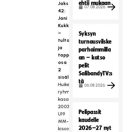
ehtii mukaan
Jakso
07.08.2026
42:
Jani
Kukkola
–
Syksyn
tulta
turnausvilske
ja
parhaimmilla
tappuraa,
an – katso
osa
pelit
2
SalibandyTV:s
sisältää:
tä
Huikea
06.08.2026
ryhmä
kasassa
2003
Pelipassit
U19
kaudelle
MM-
2026–27 nyt
kisoissa