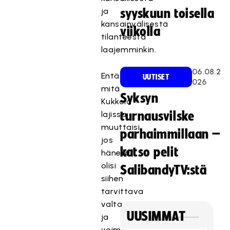
ja
syyskuun toisella
kansainvälisestä
viikolla
tilanteesta
laajemminkin.
06.08.2
Entä
UUTISET
026
mitä
Syksyn
Kukkola
lajissa
turnausvilske
muuttaisi,
parhaimmillaan –
jos
katso pelit
hänellä
olisi
SalibandyTV:stä
siihen
tarvittava
valta
UUSIMMAT
ja
voima?