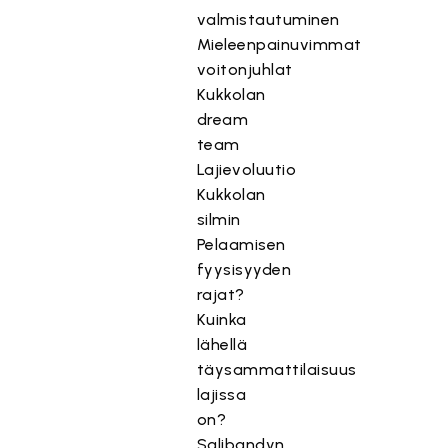
valmistautuminen
Mieleenpainuvimmat
voitonjuhlat
Kukkolan
dream
team
Lajievoluutio
Kukkolan
silmin
Pelaamisen
fyysisyyden
rajat?
Kuinka
lähellä
täysammattilaisuus
lajissa
on?
Salibandyn