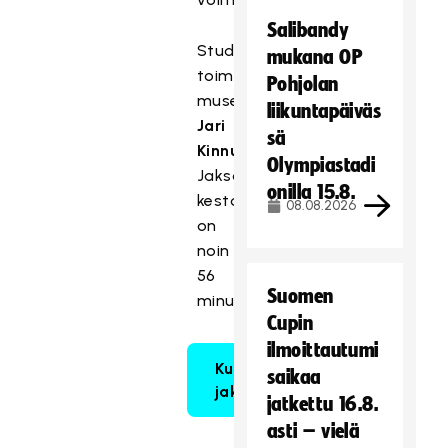
Salibandy
Studioisäntänä
mukana OP
toimii
Pohjolan
museoukko
liikuntapäiväs
Jari
sä
Kinnunen
.
Olympiastadi
Jakson
onilla 15.8.
kesto
08.08.2026
on
noin
56
Suomen
minuuttia.
Cupin
ilmoittautumi
Kuuntele
saikaa
jakso 42
jatkettu 16.8.
asti – vielä