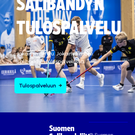
SALIBANDYN
TULOSPALVELU
Jokainen ottelu. Jokainen maali.
Salibandyn tulospalvelussa.
Tulospalveluun
Suomen
© Suomen