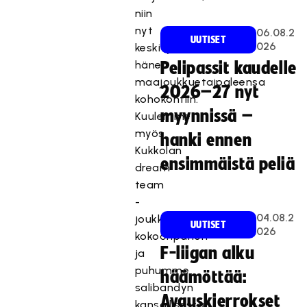
niin
nyt
06.08.2
UUTISET
026
keskitytään
hänen
Pelipassit kaudelle
maajoukkuetaipaleensa
2026–27 nyt
kohokohtiin.
myynnissä –
Kuulemme
myös
hanki ennen
Kukkolan
ensimmäistä peliä
dream
team
-
04.08.2
joukkueen
UUTISET
026
kokoonpanon
F-liigan alku
ja
puhumme
häämöttää:
salibandyn
Avauskierrokset
kansallisesta