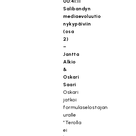
00:41:11
Salibandyn
mediaevoluutio
nykypäiviin
(osa
2)
–
Jantta
Alkio
&
Oskari
Saari
Oskari
jatkoi
formulaselostajan
uralle
”Terolla
ei