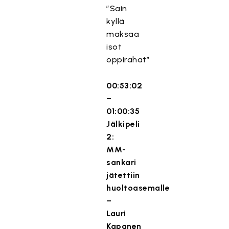
”Sain
kyllä
maksaa
isot
oppirahat”
00:53:02
–
01:00:35
Jälkipeli
2:
MM-
sankari
jätettiin
huoltoasemalle
–
Lauri
Kapanen