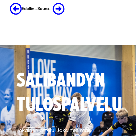
Edellinen
Seuraava
SALIBANDYN
TULOSPALVELU
Jokainen ottelu. Jokainen maali.