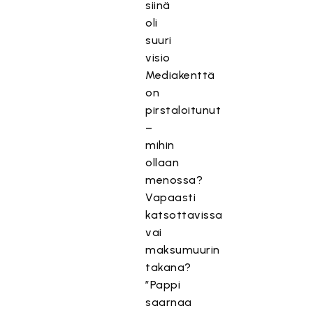
siinä
oli
suuri
visio
Mediakenttä
on
pirstaloitunut
–
mihin
ollaan
menossa?
Vapaasti
katsottavissa
vai
maksumuurin
takana?
”Pappi
saarnaa