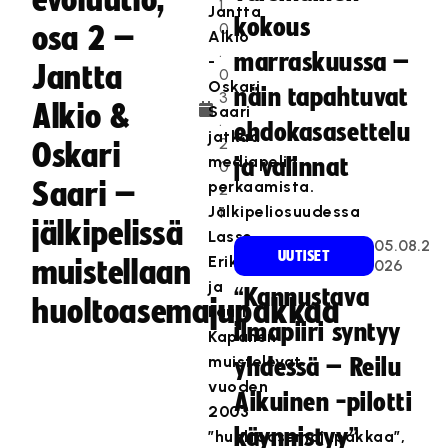
evoluutio,
1
Jantta
kokous
0
osa 2 –
Alkio
.
marraskuussa –
-
Jantta
0
Oskari
näin tapahtuvat
3
Alkio &
Saari
.
ehdokasasettelu
jatkaa
2
Oskari
mediapelin
ja valinnat
0
Saari –
perkaamista.
2
Jälkipeliosuudessa
1
jälkipelissä
Lasse
05.08.2
UUTISET
Eriksson
muistellaan
026
ja
“Kannustava
huoltoasemajupakkaa
Lauri
ilmapiiri syntyy
Kapanen
muistelevat
yhdessä – Reilu
vuoden
Aikuinen -pilotti
2003
käynnistyy”
”huoltoasemajupakkaa”,