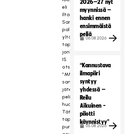
2026–27 nyt
eli
myynnissä –
Ilta-
hanki ennen
Sanomienkin
ensimmäistä
palstoille
peliä
yltänyt
06.08.2026
tapaus,
jonka
IS
“Kannustava
otsikoi
ilmapiiri
”MM-
syntyy
sankari
yhdessä –
jätettiin
pelibussista
Reilu
huoltoasemalle”.
Aikuinen -
Tätä
pilotti
tapahtumavyyhtiä
käynnistyy”
05.08.2026
purkavat