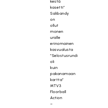
kestä
kasetti”
Salibandy
on
ollut
monen
uralle
erinomainen
kasvualusta
”Selostusrundi
oli
kuin
pakanamaan
kartta”
MTV3
Floorball
Action
–