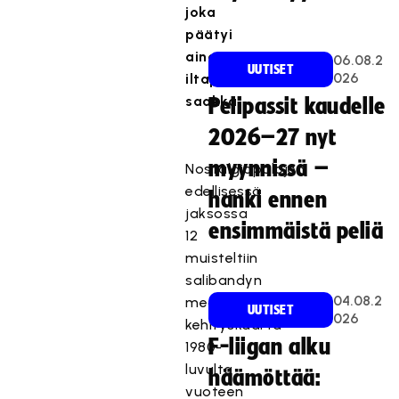
joka
päätyi
aina
06.08.2
UUTISET
026
iltapäivälehteen
saakka.
Pelipassit kaudelle
2026–27 nyt
myynnissä –
Nostalgiapalojen
edellisessä
hanki ennen
jaksossa
ensimmäistä peliä
12
muisteltiin
salibandyn
04.08.2
medianäkyvyyden
UUTISET
026
kehityskaarta
F-liigan alku
1980-
luvulta
häämöttää:
vuoteen