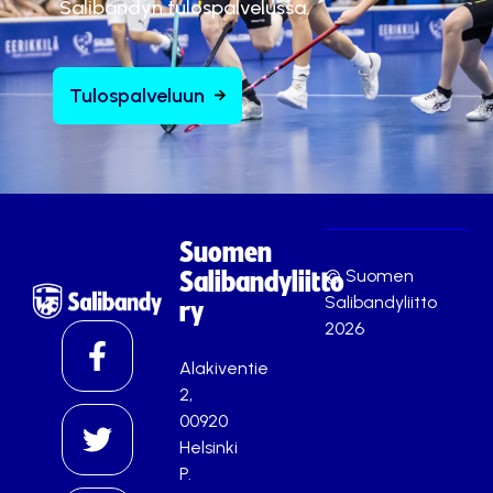
Salibandyn tulospalvelussa.
Tulospalveluun
Suomen
© Suomen
Salibandyliitto
Salibandyliitto
ry
2026
Alakiventie
2,
00920
Helsinki
P.