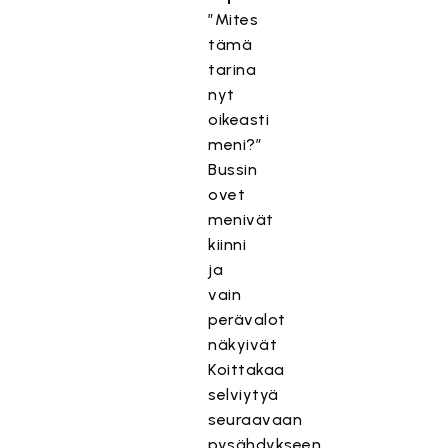
”Mites
tämä
tarina
nyt
oikeasti
meni?”
Bussin
ovet
menivät
kiinni
ja
vain
perävalot
näkyivät
Koittakaa
selviytyä
seuraavaan
pysähdykseen