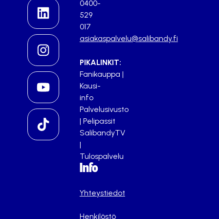
0400-
529
017
asiakaspalvelu@salibandy.fi
PIKALINKIT:
Fanikauppa
|
Kausi-
info
Palvelusivusto
|
Pelipassit
SalibandyTV
|
Tulospalvelu
Info
Yhteystiedot
Henkilöstö