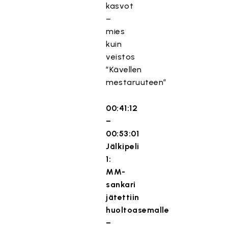
kasvot
–
mies
kuin
veistos
”Kävellen
mestaruuteen”
00:41:12
–
00:53:01
Jälkipeli
1:
MM-
sankari
jätettiin
huoltoasemalle
–