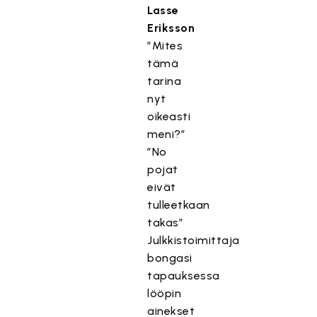
Lasse
Eriksson
”Mites
tämä
tarina
nyt
oikeasti
meni?”
”No
pojat
eivät
tulleetkaan
takas”
Julkkistoimittaja
bongasi
tapauksessa
lööpin
ainekset