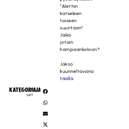
”Alettiin
katseleen
toiseen
suuntaan”
Jäikö
jotain
hampaankoloon?
Jakso
kuunneltavana
täällä.
Uuti
KATEGORIA:
JAA:
set