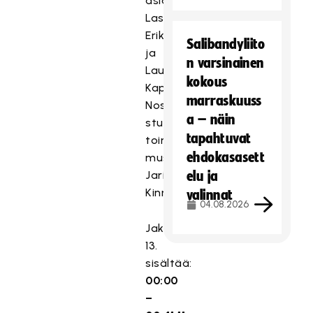
asianosaiset
Lasse
Eriksson
Salibandyliito
ja
n varsinainen
Lauri
kokous
Kapanen.
marraskuuss
Nostalgiapalojen
a – näin
studioisäntänä
tapahtuvat
toimii
ehdokasasett
museoukko
Jari
elu ja
Kinnunen.
valinnat
04.08.2026
Jakso
13.
sisältää:
00:00
–