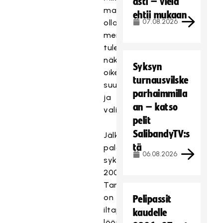
asti – vielä
mahtaisi
ehtii mukaan
07.08.2026
olla
menestyksellisen
tulevaisuuden
näkökulmasta
Syksyn
oikea
turnausvilske
suunta
parhaimmilla
ja
an – katso
valinta?
pelit
SalibandyTV:s
Jälkipelissä
tä
palataan
06.08.2026
syksyyn
2003.
Tarjolla
on
Pelipassit
iltapäivälehtien
kaudelle
lööppikamaa