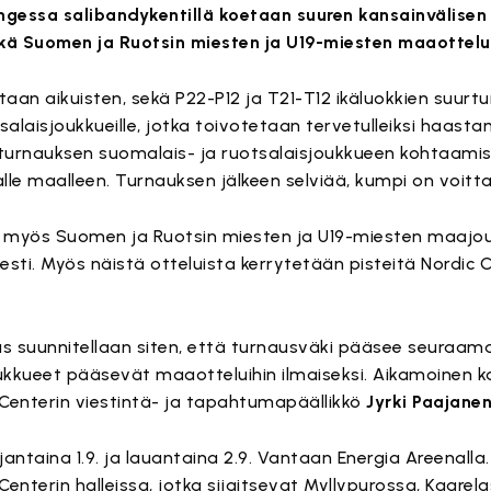
ngessa salibandykentillä koetaan suuren kansainvälisen
kä Suomen ja Ruotsin miesten ja U19-miesten maaottelu
taan aikuisten, sekä P22-P12 ja T21-T12 ikäluokkien suurt
tsalaisjoukkueille, jotka toivotetaan tervetulleiksi haas
 turnauksen suomalais- ja ruotsalaisjoukkueen kohtaami
lle maalleen. Turnauksen jälkeen selviää, kumpi on voitta
yös Suomen ja Ruotsin miesten ja U19-miesten maajou
sti. Myös näistä otteluista kerrytetään pisteitä Nordic
us suunnitellaan siten, että turnausväki pääsee seuraam
ukkueet pääsevät maaotteluihin ilmaiseksi. Aikamoinen k
 Centerin viestintä- ja tapahtumapäällikkö
Jyrki Paajane
antaina 1.9. ja lauantaina 2.9. Vantaan Energia Areenalla
Centerin halleissa, jotka sijaitsevat Myllypurossa, Kaarel