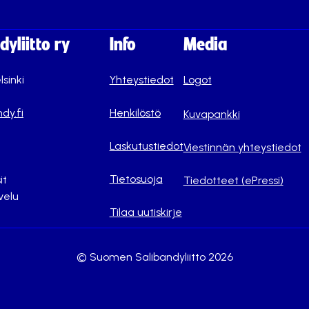
yliitto ry
Info
Media
lsinki
Yhteystiedot
Logot
dy.fi
Henkilöstö
Kuvapankki
Laskutustiedot
Viestinnän yhteystiedot
Tietosuoja
it
Tiedotteet (ePressi)
velu
Tilaa uutiskirje
© Suomen Salibandyliitto 2026