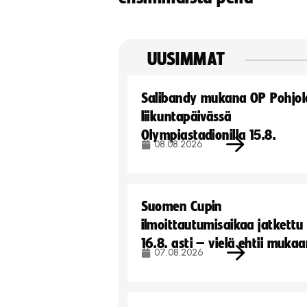
UUSIMMAT
Salibandy mukana OP Pohjol
liikuntapäivässä
Olympiastadionilla 15.8.
08.08.2026
Suomen Cupin
ilmoittautumisaikaa jatkettu
16.8. asti – vielä ehtii muka
07.08.2026