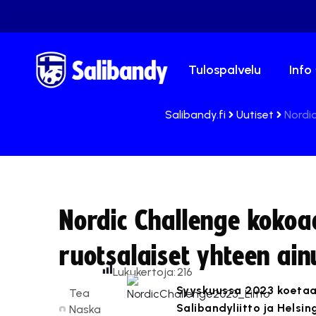
Tulospalvelu
Info
Salibandy.fi
Uutiset
Nordic
Nordic Challenge kokoa
ruotsalaiset yhteen ainu
Lukukertoja:
216
Syyskuussa 2023 koetaa
Tea
Salibandyliitto ja Helsi
Naska