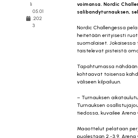
li
voimansa. Nordic Challe
05.01
salibandyturnauksen, se
.202
3
Nordic Challengessa pela
heitetään erityisesti ruo
suomalaiset. Jokaisessa
taistelevat pisteistä oma
Tapahtumassa nähdään m
kohtaavat toisensa kahde
väliseen kilpailuun.
– Turnauksen aikataulut
Turnauksen osallistujajo
tiedossa, kuvailee Arena
Maaottelut pelataan perj
puolestaan 2.-3.9. Arena 