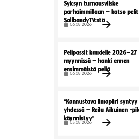
Syksyn turnausvilske
parhaimmillaan – katso pelit
SalibandyTV:stä
06.08.2026
Pelipassit kaudelle 2026–27
myynnissä – hanki ennen
ensimmäistä peliä
06.08.2026
“Kannustava ilmapiiri syntyy
yhdessä – Reilu Aikuinen -pil
käynnistyy”
05.08.2026