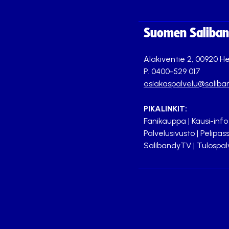
Suomen Saliband
Alakiventie 2, 00920 He
P. 0400-529 017
asiakaspalvelu@saliban
PIKALINKIT:
Fanikauppa
|
Kausi-info
Palvelusivusto
|
Pelipass
SalibandyTV
|
Tulospal