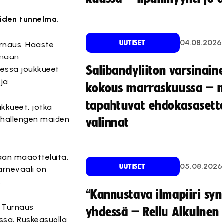
iden tunnelma.
04.08.2026
UUTISET
urnaus. Haaste
tamaan
Salibandyliiton varsinain
sessa joukkueet
ja.
kokous marraskuussa – 
tapahtuvat ehdokasasette
kkueet, jotka
 Challengen maiden
valinnat
aan maaotteluita.
05.08.2026
UUTISET
arnevaali on
n
.
“Kannustava ilmapiiri sy
. Turnaus
yhdessä – Reilu Aikuinen 
assa, Ruskeasuolla