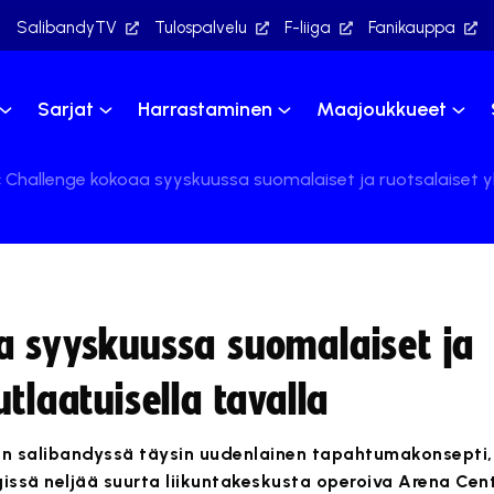
SalibandyTV
Tulospalvelu
F-liiga
Fanikauppa
Sarjat
Harrastaminen
Maajoukkueet
 Challenge kokoaa syyskuussa suomalaiset ja ruotsalaiset yh
a syyskuussa suomalaiset ja
tlaatuisella tavalla
n salibandyssä täysin uudenlainen tapahtumakonsepti
ngissä neljää suurta liikuntakeskusta operoiva Arena Cen