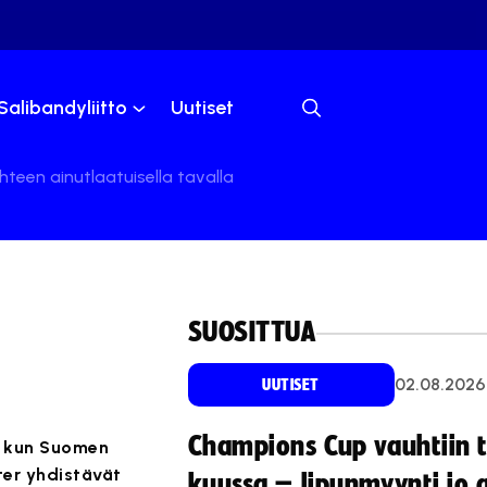
Salibandyliitto
Uutiset
teen ainutlaatuisella tavalla
SUOSITTUA
02.08.2026
UUTISET
Champions Cup vauhtiin 
, kun Suomen
ter yhdistävät
kuussa – lipunmyynti jo 