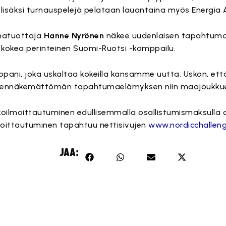
lisäksi turnauspelejä pelataan lauantaina myös Energia A
umatuottaja
Hanne Nyrönen
näkee uudenlaisen tapahtuma
kokea perinteinen Suomi-Ruotsi -kamppailu.
ppani, joka uskaltaa kokeilla kansamme uutta. Uskon, ett
äkemättömän tapahtumaelämyksen niin maajoukkueille 
oilmoittautuminen edullisemmalla osallistumismaksulla 
Ilmoittautuminen tapahtuu nettisivujen
www.nordicchalleng
JAA: