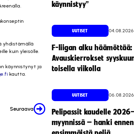
käynnistyy”
reenalla.
konseptin
04.08.2026
UUTISET
ä yhdistämällä
F-liigan alku häämöttää:
kuin yleisölle.
Avauskierrokset syyskuu
on käynnistynyt ja
toisella viikolla
e.fi
kautta.
06.08.2026
UUTISET
Seuraava
Pelipassit kaudelle 2026
myynnissä – hanki ennen
ensimmäistä peliä