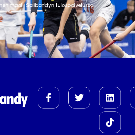
inen maali. Salibandyn tulospalvelussa.